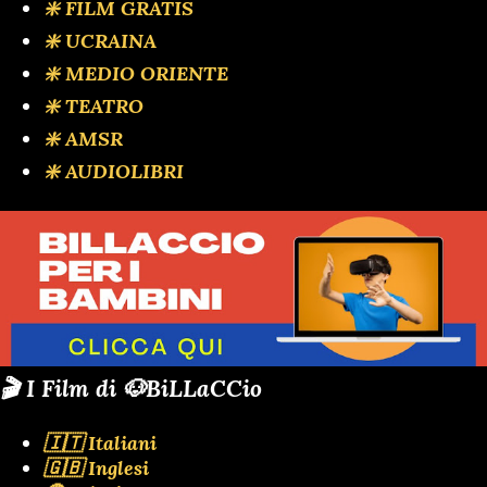
❇️ FILM GRATIS
❇️ UCRAINA
❇️ MEDIO ORIENTE
❇️ TEATRO
❇️ AMSR
❇️ AUDIOLIBRI
🎬 I Film di 🐶BiLLaCCio
🇮🇹 Italiani
🇬🇧 Inglesi