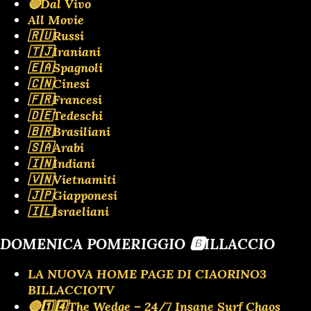
🔴Dal Vivo
All Movie
🇷🇺Russi
🇹🇯Iraniani
🇪🇦Spagnoli
🇨🇳Cinesi
🇫🇷Francesi
🇩🇪Tedeschi
🇧🇷Brasiliani
🇸🇦Arabi
🇮🇳Indiani
🇻🇳Vietnamiti
🇯🇵Giapponesi
🇮🇱Israeliani
DOMENICA POMERIGGIO 🅱️ILLACCIO
LA NUOVA HOME PAGE DI CIAORINO3
BILLACCIOTV
🔴1️⃣4️⃣The Wedge – 24/7 Insane Surf Chaos