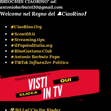
BRIOCHES CIAORINO" ad:
antoniobarbuto130@gmail.com
Welcome nel Regno del 🎩CiaoRino❗️
☀️CiaoRino.Org
🔹Scout69.it
🔹Streaming.tips
🔹ilPopolodItalia.org
🔹RinoGaetano.Club
🔹Antonio Barbuto Papa
🔹TikTok InfluenZer Politico
☢️ BiLLaCCio For Kinder