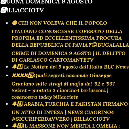
🅱️UONA DOMENICA 9 AGOSTO
🅱️ILLACCIOTV
🟡 CHI NON VOLEVA CHE IL POPOLO
ITALIANO CONOSCESSE L'OPERATO DELLA
PROPRIA ED ECCELLENTISSIMA PROCURA
DELLA REPUBBLICA DI PAVIA❓️🤔 BUGALALLA
CRIME DI DOMENICA 9 AGSTO | IL DELITTO
DI GARLASCO CARTOMANTETV
🔔1️⃣ Le Notizie del 9 agosto dall'Italia BLC News
❌️❌️❌️❌️6️⃣Quali segreti nasconde Giuseppe
Graviano sulle stragi di mafia del '92 e '93?
Sekret - puntata 3 ciaorino4 berlusconi |
cosanostra today billacciotv
🔔4️⃣ ARABIA,TURCHIA E PAKISTAN FIRMANO
UN ATTO DI INTESA | NEWS CIAORINO4
#SICURIPERDAVVERO | BILLACCIOTV
🔔4️⃣IL MASSONE NON MERITA L'OMELIA :