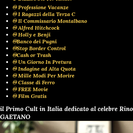
♾️ Professione Vacanze
♾️ I Ragazzi della Terza C
♾️ Il Commissario Montalbano
♾️ Alfred Hitchcock
♾️ Holly e Benji
♾️Banco dei Pugni
♾️Stop Border Control
♾️Cash or Trash
♾️ Un Giorno In Pretura
♾️ Indagine ad Alta Quota
♾️ Mille Modi Per Morire
♾️ Classe di Ferro
♾️ FREE Movie
♾️ Film Gratis
il Primo Cult in Italia dedicato al celebre Rino
GAETANO