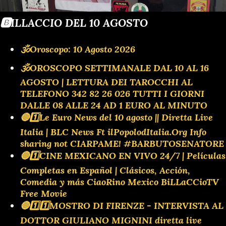
🅱️ILLACCIO DEL 10 AGOSTO
🕉Oroscopo: 10 Agosto 2026
🕉OROSCOPO SETTIMANALE DAL 10 AL 16
AGOSTO | LETTURA DEI TAROCCHI AL
TELEFONO 342 82 26 026 TUTTI I GIORNI
DALLE 08 ALLE 24 AD 1 EURO AL MINUTO
🔴1️⃣Le Euro News del 10 agosto || Diretta Live
Italia | BLC News Ft ilPopolodItalia.Org Info
sharing not CIARPAME! #BARBUTOSENATORE
🔴1️⃣CINE MEXICANO EN VIVO 24/7 | Películas
Completas en Español | Clásicos, Acción,
Comedia y más CiaoRino Mexico BiLLaCCioTV
Free Movie
🔴1️⃣1️⃣MOSTRO DI FIRENZE - INTERVISTA AL
DOTTOR GIULIANO MIGNINI diretta live