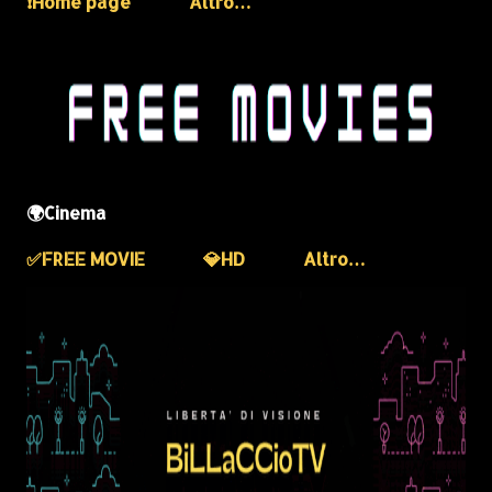
❗️Home page
Altro…
🌍Cinema
✅️FREE MOVIE
💎HD
Altro…