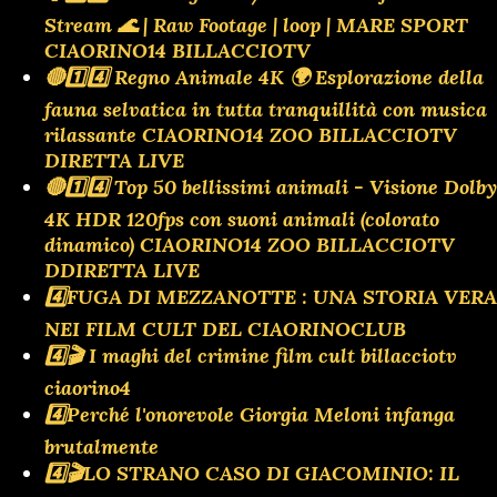
Stream 🌊 | Raw Footage | loop | MARE SPORT
CIAORINO14 BILLACCIOTV
🔴1️⃣4️⃣ Regno Animale 4K 🌍 Esplorazione della
fauna selvatica in tutta tranquillità con musica
rilassante CIAORINO14 ZOO BILLACCIOTV
DIRETTA LIVE
🔴1️⃣4️⃣ Top 50 bellissimi animali - Visione Dolby
4K HDR 120fps con suoni animali (colorato
dinamico) CIAORINO14 ZOO BILLACCIOTV
DDIRETTA LIVE
4️⃣FUGA DI MEZZANOTTE : UNA STORIA VERA
NEI FILM CULT DEL CIAORINOCLUB
4️⃣🎬 I maghi del crimine film cult billacciotv
ciaorino4
4️⃣Perché l'onorevole Giorgia Meloni infanga
brutalmente
4️⃣🎬LO STRANO CASO DI GIACOMINIO: IL