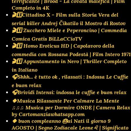
terrificante | Brood - La covata malefica | Film
Completo in 4K
🎬1️⃣Cittadino X - Film sulla Storia Vera del
serial killer Andrej Čikatilo il Mostro di Rostov
🎬1️⃣ Zucchero Miele e Peperoncino | Commedia
Comica Gratis BiLLaCCioTV
🎬1️⃣ Homo Eroticus HD | Capolavoro della
commedia con Rossana Podestà | Film Intero 1971
🎬1️⃣ Appuntamento in Nero | Thriller Completo
in Italiano
🎧Shhh... è tutto ok , rilassati : Indossa Le Cuffie
e buon relax
🎧Brividi Intensi: indossa le cuffie e buon relax
🍀Musica Rilassante Per Calmare La Mente
♫♫♫ Musica per Dormire ONDE | Camera Relax
by Cartomanziawhatsapp.com
🍀 buon compleanno 🎂ai Nati il giorno 9
AGOSTO | Segno Zodiacale Leone♌ | Significato