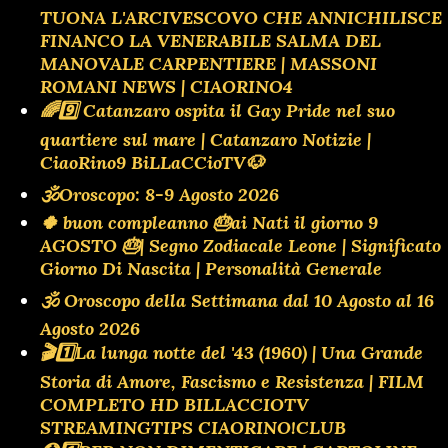
TUONA L'ARCIVESCOVO CHE ANNICHILISCE
FINANCO LA VENERABILE SALMA DEL
MANOVALE CARPENTIERE | MASSONI
ROMANI NEWS | CIAORINO4
🌈9️⃣ Catanzaro ospita il Gay Pride nel suo
quartiere sul mare | Catanzaro Notizie |
CiaoRino9 BiLLaCCioTV🐶
🕉Oroscopo: 8-9 Agosto 2026
🍀 buon compleanno 🎂ai Nati il giorno 9
AGOSTO 🎂| Segno Zodiacale Leone | Significato
Giorno Di Nascita | Personalità Generale
🕉 Oroscopo della Settimana dal 10 Agosto al 16
Agosto 2026
🎬1️⃣La lunga notte del '43 (1960) | Una Grande
Storia di Amore, Fascismo e Resistenza | FILM
COMPLETO HD BILLACCIOTV
STREAMINGTIPS CIAORINO!CLUB