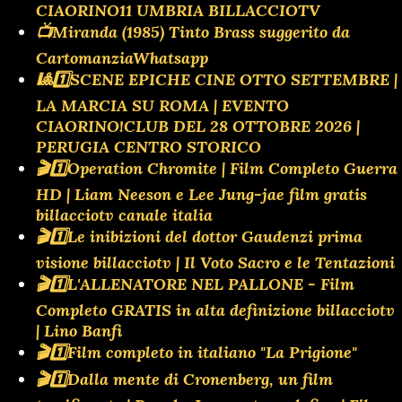
CIAORINO11 UMBRIA BILLACCIOTV
📺Miranda (1985) Tinto Brass suggerito da
CartomanziaWhatsapp
🎱1️⃣SCENE EPICHE CINE OTTO SETTEMBRE |
LA MARCIA SU ROMA | EVENTO
CIAORINO!CLUB DEL 28 OTTOBRE 2026 |
PERUGIA CENTRO STORICO
🎬1️⃣Operation Chromite | Film Completo Guerra
HD | Liam Neeson e Lee Jung-jae film gratis
billacciotv canale italia
🎬1️⃣Le inibizioni del dottor Gaudenzi prima
visione billacciotv | Il Voto Sacro e le Tentazioni
🎬1️⃣L'ALLENATORE NEL PALLONE - Film
Completo GRATIS in alta definizione billacciotv
| Lino Banfi
🎬1️⃣Film completo in italiano "La Prigione"
🎬1️⃣Dalla mente di Cronenberg, un film