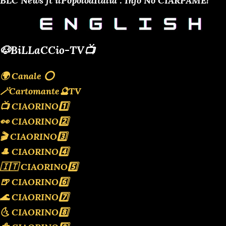
BLC News ft ilPopolodItalia : Info No CIARPAME!
🐶BiLLaCCio-TV📺
🌍 Canale ⭕️
🪄Cartomante🔮TV
📺 CIAORINO1️⃣
👀 CIAORINO2️⃣
🎬 CIAORINO3️⃣
🎩 CIAORINO4️⃣
🇮🇹 CIAORINO5️⃣
🍺 CIAORINO6️⃣
🌊 CIAORINO7️⃣
🌜 CIAORINO8️⃣