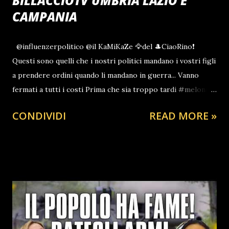
BILLACCIOTV UMBRIA LAZIO E
CAMPANIA
@influenzerpolitico @il KaMiKaZe 🦅del 🎩CiaoRino❗
Questi sono quelli che i nostri politici mandano i vostri figli
a prendere ordini quando li mandano in guerra... Vanno
fermati a tutti i costi Prima che sia troppo tardi #meloni
#salvini #lega #giorgiameloni #fratelliditalia #politica
CONDIVIDI
READ MORE »
#italia #destra #matteosalvini #politicaitaliana #governo
#fdi #pd #conte #berlusconi #s #m #renzi
#iostoconsalvini #primagliitaliani #forzaitalia #satira
#draghi #sinistra #dimaio #leganord #news #zingaretti
#centrodestra #legagiovani #calabria #catanzaro
#cosenza #vibovalentia #cosenza #crotone #soverato
#botricello #isolacaporizzuto #staletti #cardinale
#soveriasimeri #catanzarolido #lameziaterme #paola