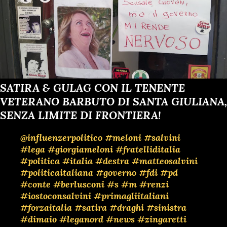
SATIRA & GULAG CON IL TENENTE
VETERANO BARBUTO DI SANTA GIULIANA,
SENZA LIMITE DI FRONTIERA!
@influenzerpolitico
#meloni
#salvini
#lega
#giorgiameloni
#fratelliditalia
#politica
#italia
#destra
#matteosalvini
#politicaitaliana
#governo
#fdi
#pd
#conte
#berlusconi
#s
#m
#renzi
#iostoconsalvini
#primagliitaliani
#forzaitalia
#satira
#draghi
#sinistra
#dimaio
#leganord
#news
#zingaretti