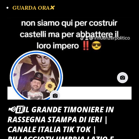
GUARDA ORA❌️
🔴1️⃣OBER GRUPPEN FHURER
CIAORINO!CLUB NIGHT SHOW
🦅Inadeguata Impreparata Incapace il Governo
Meloni
📢1️⃣IL GRANDE TIMONIERE IN
RASSEGNA STAMPA DI IERI |
CANALE ITALIA TIK TOK |