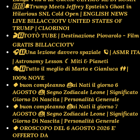
🇬🇧🔔Trump Meets Jeffrey Epstein's Ghost in
Hilarious SNL Cold Open | ENGLISH NEWS
LIVE BILLACCIOTV UNITED STATES OF
TRUMP | CIAORINO1
🎬1️⃣TOTÒ TUBE | Destinazione Piovarolo - Film
GRATIS BILLACCIOTV
🎧1️⃣Una lezione davvero spaziale 🪐 | ASMR ITA
| Astronomy Lesson ☾ Miti & Pianeti
🎭1️⃣Tutto il meglio di Marta e Gianluca 👫 |
100% NOVE
🍀 buon compleanno 🎂ai Nati il giorno 6
AGOSTO 🎂| Segno Zodiacale Leone | Significato
Giorno Di Nascita | Personalità Generale
🍀 buon compleanno 🎂ai Nati il giorno 7
AGOSTO 🎂| Segno Zodiacale Leone | Significato
Giorno Di Nascita | Personalità Generale
🍀 OROSCOPO DEL 6 AGOSTO 2026 E'
OFFERTO DA