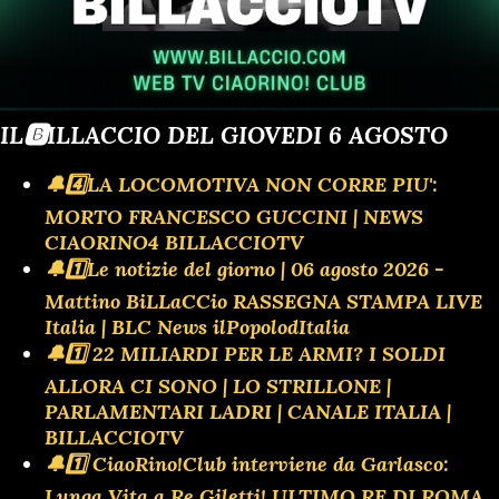
IL🅱️ILLACCIO DEL GIOVEDI 6 AGOSTO
🔔4️⃣LA LOCOMOTIVA NON CORRE PIU':
MORTO FRANCESCO GUCCINI | NEWS
CIAORINO4 BILLACCIOTV
🔔1️⃣Le notizie del giorno | 06 agosto 2026 -
Mattino BiLLaCCio RASSEGNA STAMPA LIVE
Italia | BLC News ilPopolodItalia
🔔1️⃣ 22 MILIARDI PER LE ARMI? I SOLDI
ALLORA CI SONO | LO STRILLONE |
PARLAMENTARI LADRI | CANALE ITALIA |
BILLACCIOTV
🔔1️⃣ CiaoRino!Club interviene da Garlasco:
Lunga Vita a Re Giletti! ULTIMO RE DI ROMA