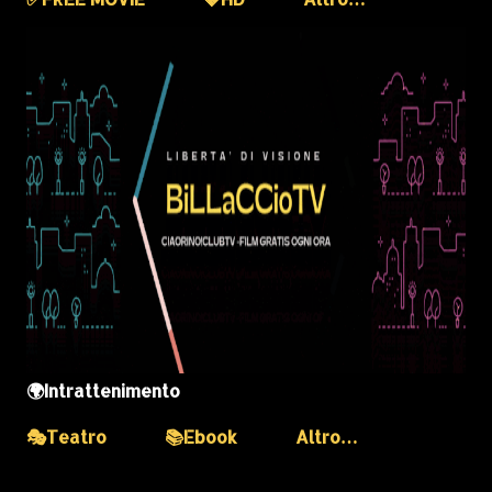
🌍Intrattenimento
🎭Teatro
📚Ebook
Altro…