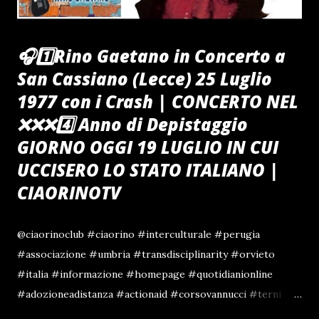
🎧1️⃣Rino Gaetano in Concerto a
San Cassiano (Lecce) 25 Luglio
1977 con i Crash | CONCERTO NEL
❌️❌️❌️4️⃣ Anno di Depistaggio
GIORNO OGGI 19 LUGLIO IN CUI
UCCISERO LO STATO ITALIANO |
CIAORINOTV
@ciaorinoclub #ciaorino #interculturale #perugia
#associazione #umbria #transdisciplinarity #orvieto
#italia #informazione #homepage #quotidianionline
#adozioneadistanza #actionaid #corsovannucci #terni
#gruppolocale #marsciano #edicola #interculturality