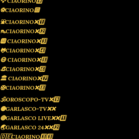
🦅 CIAORINO9️⃣
⚽️CIAORINO🔟
⛲️CIAORINO❌️1️⃣
👠CIAORINO❌️2️⃣
🆎 CIAORINO❌️3️⃣
🐸CIAORINO❌️4️⃣
😷 CIAORINO❌️5️⃣
👒CIAORINO❌️6️⃣
🏛 CIAORINO❌️7️⃣
🛟CIAORINO❌️8️⃣
🕉OROSCOPO-TV❌️9️⃣
🟡GARLASCO-TV❌️❌️
🔴GARLASCO LIVE❌️❌️1️⃣
🌏GARLASCO 24❌️❌️2️⃣
🇩🇪CIAORINO3️⃣3️⃣