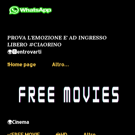
PROVA L'EMOZIONE E' AD INGRESSO
LIBERO #CIAORINO
🌍🅱️entrovarti
❗️Home page
Altro…
🌍Cinema
✅️FREE MOVIE
💎HD
Altro…