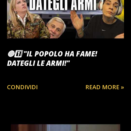
#tropea #pizzo #seminara #gioiatauro #ciaorinoclub🎩
#tiktok #facebook #npt #fyp #mediterraneo #stampa
#repubblica #giornale #fatto #rai1 #rai2 #rai3 #skytg24
#tgcom #fuoridalcoro #rai2 ♬ suono originale - 🎩
CiaoRino‼️Club🦅 ...
🔴1️⃣ "IL POPOLO HA FAME!
DATEGLI LE ARMI!"
CONDIVIDI
READ MORE »