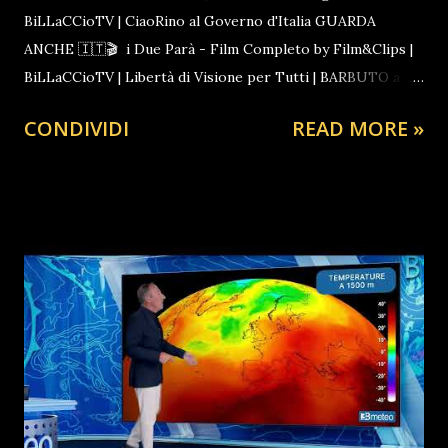
BiLLaCCioTV | CiaoRino al Governo d'Italia GUARDA
ANCHE 🇮🇹🎬 i Due Parà - Film Completo by Film&Clips |
BiLLaCCioTV | Libertà di Visione per Tutti | BARBUTO a
CAPO dello STATO 🔔BLC News CiaoRino! è Pronto a
CONDIVIDI
READ MORE »
marciare su Sora: il 25 e 26 ottobre ADESSO ONLINE