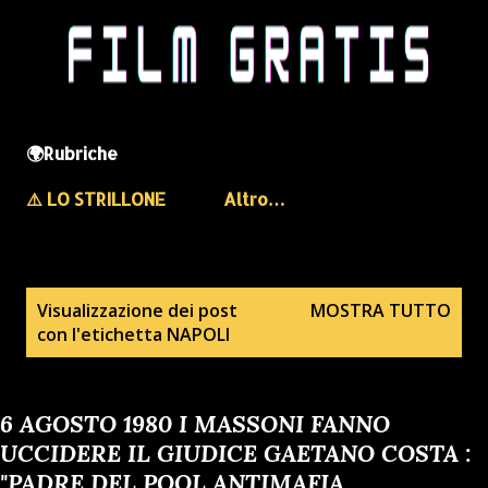
🌍Rubriche
⚠️ LO STRILLONE
Altro…
P
Visualizzazione dei post
MOSTRA TUTTO
con l'etichetta
NAPOLI
o
s
t
6 AGOSTO 1980 I MASSONI FANNO
UCCIDERE IL GIUDICE GAETANO COSTA :
"PADRE DEL POOL ANTIMAFIA