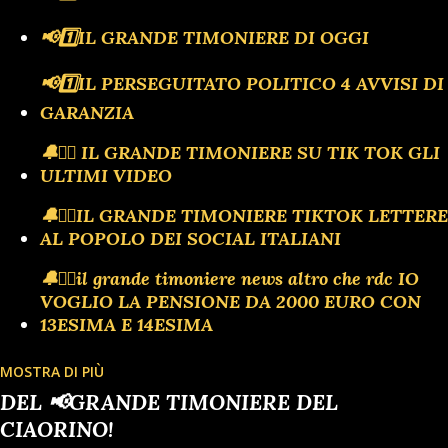
📢1️⃣IL GRANDE TIMONIERE DI OGGI
📢1️⃣IL PERSEGUITATO POLITICO 4 AVVISI DI
GARANZIA
🔔🏴‍☠️ IL GRANDE TIMONIERE SU TIK TOK GLI
ULTIMI VIDEO
🔔🏴‍☠️IL GRANDE TIMONIERE TIKTOK LETTERE
AL POPOLO DEI SOCIAL ITALIANI
🔔🏴‍☠️il grande timoniere news altro che rdc IO
VOGLIO LA PENSIONE DA 2000 EURO CON
13ESIMA E 14ESIMA
MOSTRA DI PIÙ
🔔🗣️ULTIM'ORA TIK TOK IL MEGLIO DI
DEL 📢GRANDE TIMONIERE DEL
ANTONIO BARBUTO PRESIDENTE DEL
CIAORINO!
CIAORINOCLUB