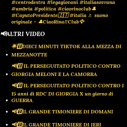
#centrodestra
#legagiovani
#italiasovrana
#umbria
#politica
#ciaorinoclub🎩
#CaputoPresidente🇮🇹
#italia
♬ suono
originale - 🎩CiaoRino‼️Club🦅
📢ALTRI VIDEO
🌟1️⃣DIECI MINUTI TIKTOK ALLA MEZZA DI
MEZZANOTTE
📢1️⃣ IL PERSEGUITATO POLITICO CONTRO
GIORGIA MELONI E LA CAMORRA
📢1️⃣ IL PERSEGUITATO POLITICO CONTRO I
15 anni di RDC DI GIORGIA X un giorno di
GUERRA
📢1️⃣IL GRANDE TIMONIERE DI DOMANI
📢1️⃣IL GRANDE TIMONIERE DI IERI