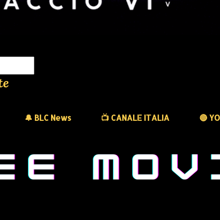
te
🔔 BLC News
📺 CANALE ITALIA
🔴 Y