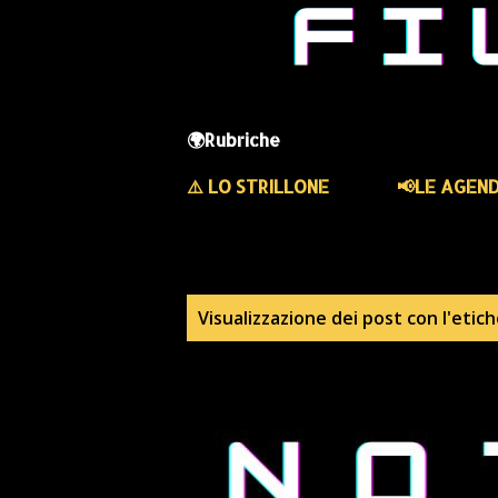
🌍Rubriche
⚠️ LO STRILLONE
📢LE AGEN
P
Visualizzazione dei post con l'etic
o
s
t