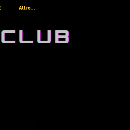
E
Altro…