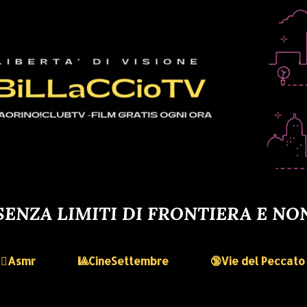
SENZA LIMITI DI FRONTIERA E NO
🏻‍♀️Asmr
🎱CineSettembre
🔞Vie del Peccato