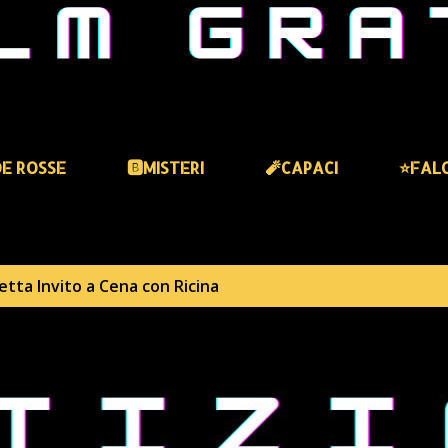
DE ROSSE
🅱️MISTERI
🧨CAPACI
⭐️FAL
hetta
Invito a Cena con Ricina