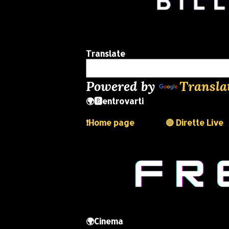
Translate
Powered by
Transla
🌍🅱️entrovarti
❗️Home page
🔴 Dirette Live
🌍Cinema