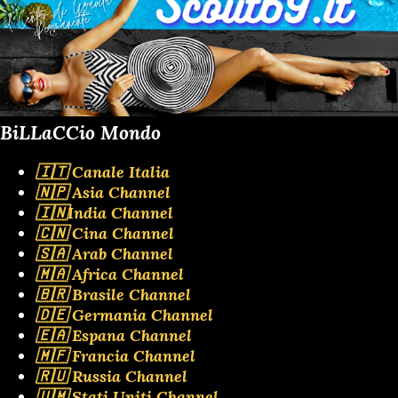
BiLLaCCio Mondo
🇮🇹 Canale Italia
🇳🇵 Asia Channel
🇮🇳India Channel
🇨🇳 Cina Channel
🇸🇦 Arab Channel
🇲🇦 Africa Channel
🇧🇷 Brasile Channel
🇩🇪 Germania Channel
🇪🇦 Espana Channel
🇲🇫 Francia Channel
🇷🇺 Russia Channel
🇺🇲 Stati Uniti Channel