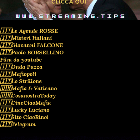
🇮🇹Le Agende ROSSE
🇮🇹Misteri Italiani
🇮🇹Giovanni FALCONE
🇮🇹Paolo BORSELLINO
Film da youtube
🇮🇹Onda Pazza
🇮🇹Mafiopoli
🇮🇹Lo Strillone
🇺🇲Mafia & Vaticano
🇺🇲CosanostraToday
🇮🇹CineCiaoMafia
🇮🇹Lucky Luciano
🇮🇹Sito CiaoRino!
🇮🇹Telegram