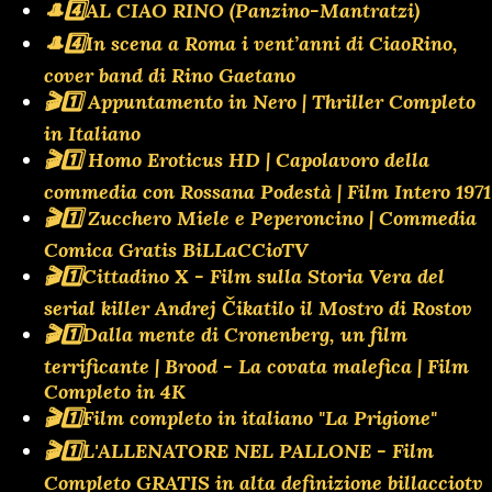
🎩4️⃣AL CIAO RINO (Panzino-Mantratzi)
🎩4️⃣In scena a Roma i vent’anni di CiaoRino,
cover band di Rino Gaetano
🎬1️⃣ Appuntamento in Nero | Thriller Completo
in Italiano
🎬1️⃣ Homo Eroticus HD | Capolavoro della
commedia con Rossana Podestà | Film Intero 1971
🎬1️⃣ Zucchero Miele e Peperoncino | Commedia
Comica Gratis BiLLaCCioTV
🎬1️⃣Cittadino X - Film sulla Storia Vera del
serial killer Andrej Čikatilo il Mostro di Rostov
🎬1️⃣Dalla mente di Cronenberg, un film
terrificante | Brood - La covata malefica | Film
Completo in 4K
🎬1️⃣Film completo in italiano "La Prigione"
🎬1️⃣L'ALLENATORE NEL PALLONE - Film
Completo GRATIS in alta definizione billacciotv