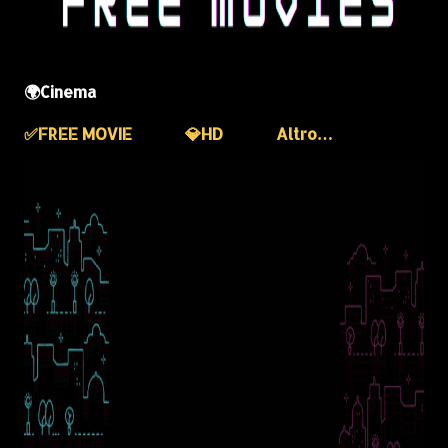
🌍Cinema
✅️FREE MOVIE
💎HD
Altro…