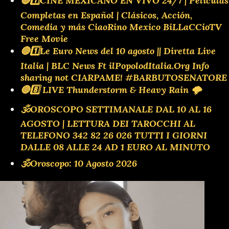
🔴1️⃣CINE MEXICANO EN VIVO 24/7 | Películas
Completas en Español | Clásicos, Acción,
Comedia y más CiaoRino Mexico BiLLaCCioTV
Free Movie
🔴1️⃣Le Euro News del 10 agosto || Diretta Live
Italia | BLC News Ft ilPopolodItalia.Org Info
sharing not CIARPAME! #BARBUTOSENATORE
🔴8️⃣ LIVE Thunderstorm & Heavy Rain 🌩️
🕉OROSCOPO SETTIMANALE DAL 10 AL 16
AGOSTO | LETTURA DEI TAROCCHI AL
TELEFONO 342 82 26 026 TUTTI I GIORNI
DALLE 08 ALLE 24 AD 1 EURO AL MINUTO
🕉Oroscopo: 10 Agosto 2026