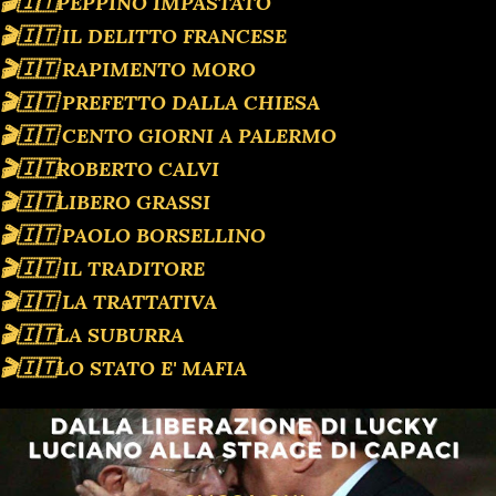
🎬🇮🇹PEPPINO IMPASTATO
🎬🇮🇹 IL DELITTO FRANCESE
🎬🇮🇹 RAPIMENTO MORO
🎬🇮🇹 PREFETTO DALLA CHIESA
🎬🇮🇹 CENTO GIORNI A PALERMO
🎬🇮🇹ROBERTO CALVI
🎬🇮🇹LIBERO GRASSI
🎬🇮🇹 PAOLO BORSELLINO
🎬🇮🇹 IL TRADITORE
🎬🇮🇹 LA TRATTATIVA
🎬🇮🇹LA SUBURRA
🎬🇮🇹LO STATO E' MAFIA