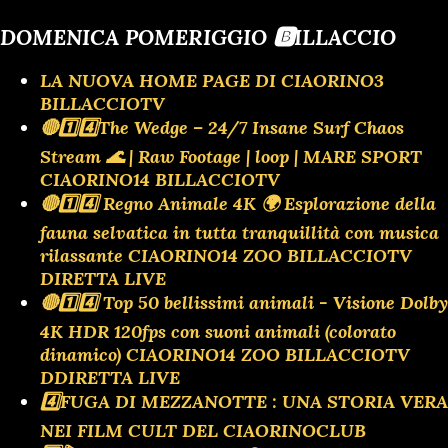
DOMENICA POMERIGGIO 🅱️ILLACCIO
LA NUOVA HOME PAGE DI CIAORINO3
BILLACCIOTV
🔴1️⃣4️⃣The Wedge – 24/7 Insane Surf Chaos
Stream 🌊 | Raw Footage | loop | MARE SPORT
CIAORINO14 BILLACCIOTV
🔴1️⃣4️⃣ Regno Animale 4K 🌍 Esplorazione della
fauna selvatica in tutta tranquillità con musica
rilassante CIAORINO14 ZOO BILLACCIOTV
DIRETTA LIVE
🔴1️⃣4️⃣ Top 50 bellissimi animali - Visione Dolby
4K HDR 120fps con suoni animali (colorato
dinamico) CIAORINO14 ZOO BILLACCIOTV
DDIRETTA LIVE
4️⃣FUGA DI MEZZANOTTE : UNA STORIA VERA
NEI FILM CULT DEL CIAORINOCLUB