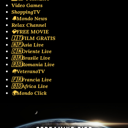
Video Games
ShoppingTV
🔔Mondo News
Relax Channel
💎FREE MOVIE
🇮🇹FILM GRATIS
🇳🇵Asia Live
🇨🇳Oriente Live
🇧🇷Brasile Live
🇷🇴Romania Live
🪖VeteranoTV
🇫🇷Francia Live
🇧🇴Africa Live
🌍Mondo Click