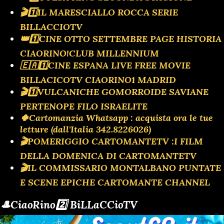
🎬1️⃣IL MARESCIALLO ROCCA SERIE
BILLACCIOTV
👑1️⃣CINE OTTO SETTEMBRE PAGE HISTORIA
CIAORINO!CLUB MILLENNIUM
🇪🇦1️⃣CINE ESPANA LIVE FREE MOVIE
BILLACICOTV CIAORINO1 MADRID
🎬1️⃣VULCANICHE GOMORROIDE SAVIANE
PERTENOPE FILO ISRAELITE
🍀Cartomanzia Whatsapp : acquista ora le tue
letture (dall'Italia 342.8226026)
🎬POMERIGGIO CARTOMANTETV :I FILM
DELLA DOMENICA DI CARTOMANTETV
🎬IL COMMISSARIO MONTALBANO PUNTATE
E SCENE EPICHE CARTOMANTE CHANNEL
🎩CiaoRino2️⃣ BiLLaCCioTV