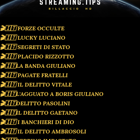
🎬🇮🇹 FORZE OCCULTE
🎬🇮🇹 LUCKY LUCIANO
🎬🇮🇹 SEGRETI DI STATO
🎬🇮🇹 PLACIDO RIZZOTTO
🎬🇮🇹LA BANDA GIULIANO
🎬🇮🇹 PAGATE FRATELLI
🎬🇮🇹 IL DELITTO VITALE
🎬🇮🇹L'AGGUATO A BORIS GIULIANO
🎬🇮🇹DELITTO PASOLINI
🎬🇮🇹IL DELITTO GAETANO
🎬🇮🇹 I BANCHIERI DI DIO
🎬🇮🇹 IL DELITTO AMBROSOLI