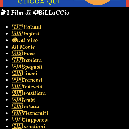
🎬 I Film di 🐶BiLLaCCio
🇮🇹 Italiani
🇬🇧 Inglesi
🔴Dal Vivo
All Movie
🇷🇺Russi
🇹🇯Iraniani
🇪🇦Spagnoli
🇨🇳Cinesi
🇫🇷Francesi
🇩🇪Tedeschi
🇧🇷Brasiliani
🇸🇦Arabi
🇮🇳Indiani
🇻🇳Vietnamiti
🇯🇵Giapponesi
🇮🇱Israeliani