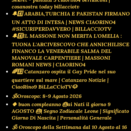
cosanostra today billacciotv
🔔4️⃣ ARABIA,TURCHIA E PAKISTAN FIRMANO
UN ATTO DI INTESA | NEWS CIAORINO4
#SICURIPERDAVVERO | BILLACCIOTV
🔔4️⃣IL MASSONE NON MERITA L'OMELIA :
TUONA L'ARCIVESCOVO CHE ANNICHILISCE
FINANCO LA VENERABILE SALMA DEL
MANOVALE CARPENTIERE | MASSONI
ROMANI NEWS | CIAORINO4
🌈9️⃣ Catanzaro ospita il Gay Pride nel suo
quartiere sul mare | Catanzaro Notizie |
CiaoRino9 BiLLaCCioTV🐶
🕉Oroscopo: 8-9 Agosto 2026
🍀 buon compleanno 🎂ai Nati il giorno 9
AGOSTO 🎂| Segno Zodiacale Leone | Significato
Giorno Di Nascita | Personalità Generale
🕉 Oroscopo della Settimana dal 10 Agosto al 16