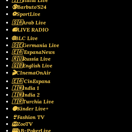
🇮🇹Italia Live
🔞Barbuto'S24
⚽SportLive
🇸🇦Arab Live
📻LIVE RADIO
🌐BLC Live
🇩🇪Germania Live
🇪🇦 EspanaNews
🇷🇺Russia Live
🇬🇧English Live
🎬CInemaOnAir
🇪🇦 CinEspana
🇮🇳India 1
🇮🇳India 2
🇹🇷Turchia Live
🟡Kinder Live+
👙Fashion TV
🦁ZooTV
🎰AB-PokerLive