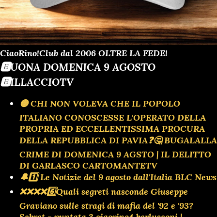
CiaoRino!Club dal 2006 OLTRE LA FEDE!
🅱️UONA DOMENICA 9 AGOSTO
🅱️ILLACCIOTV
🟡 CHI NON VOLEVA CHE IL POPOLO
ITALIANO CONOSCESSE L'OPERATO DELLA
PROPRIA ED ECCELLENTISSIMA PROCURA
DELLA REPUBBLICA DI PAVIA❓️🤔 BUGALALLA
CRIME DI DOMENICA 9 AGSTO | IL DELITTO
DI GARLASCO CARTOMANTETV
🔔1️⃣ Le Notizie del 9 agosto dall'Italia BLC News
❌️❌️❌️❌️6️⃣Quali segreti nasconde Giuseppe
Graviano sulle stragi di mafia del '92 e '93?
Sekret - puntata 3 ciaorino4 berlusconi |