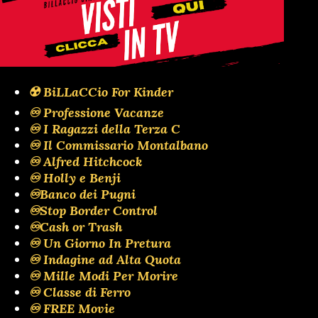
☢️ BiLLaCCio For Kinder
♾️ Professione Vacanze
♾️ I Ragazzi della Terza C
♾️ Il Commissario Montalbano
♾️ Alfred Hitchcock
♾️ Holly e Benji
♾️Banco dei Pugni
♾️Stop Border Control
♾️Cash or Trash
♾️ Un Giorno In Pretura
♾️ Indagine ad Alta Quota
♾️ Mille Modi Per Morire
♾️ Classe di Ferro
♾️ FREE Movie