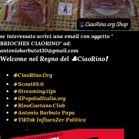
se interessato scrivi una email con oggetto "
BRIOCHES CIAORINO" ad:
antoniobarbuto130@gmail.com
Welcome nel Regno del 🎩CiaoRino❗️
☀️CiaoRino.Org
🔹Scout69.it
🔹Streaming.tips
🔹ilPopolodItalia.org
🔹RinoGaetano.Club
🔹Antonio Barbuto Papa
🔹TikTok InfluenZer Politico