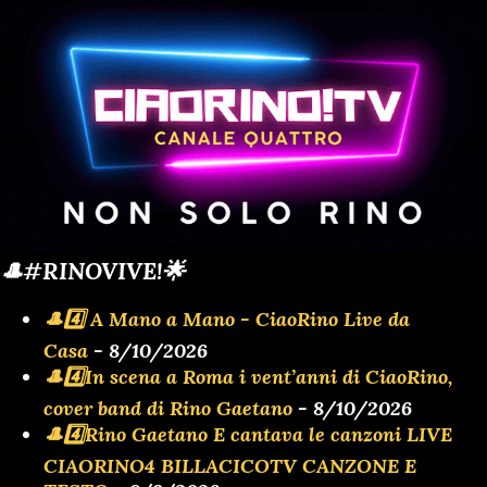
🎩#RINOVIVE!🌟
🎩4️⃣ A Mano a Mano - CiaoRino Live da
Casa
- 8/10/2026
🎩4️⃣In scena a Roma i vent’anni di CiaoRino,
cover band di Rino Gaetano
- 8/10/2026
🎩4️⃣Rino Gaetano E cantava le canzoni LIVE
CIAORINO4 BILLACICOTV CANZONE E