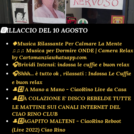
🅱️ILLACCIO DEL 10 AGOSTO
🍀Musica Rilassante Per Calmare La Mente
♫♫♫ Musica per Dormire ONDE | Camera Relax
by Cartomanziawhatsapp.com
🎧Brividi Intensi: indossa le cuffie e buon relax
🎧Shhh... è tutto ok , rilassati : Indossa Le Cuffie
e buon relax
🎩4️⃣ A Mano a Mano - CiaoRino Live da Casa
🎩4️⃣A COLAZIONE E' DISCO REBELDE TUTTE
LE MATTINE SUI CANALI INTERNET DEL
CIAO RINO CLUB
🎩4️⃣AGAPITO MALTENI - CiaoRino Reboot
(Live 2022) Ciao Rino