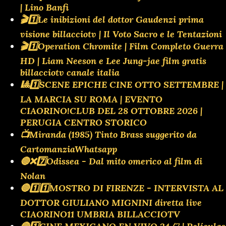
| Lino Banfi
🎬1️⃣Le inibizioni del dottor Gaudenzi prima
visione billacciotv | Il Voto Sacro e le Tentazioni
🎬1️⃣Operation Chromite | Film Completo Guerra
HD | Liam Neeson e Lee Jung-jae film gratis
billacciotv canale italia
🎱1️⃣SCENE EPICHE CINE OTTO SETTEMBRE |
LA MARCIA SU ROMA | EVENTO
CIAORINO!CLUB DEL 28 OTTOBRE 2026 |
PERUGIA CENTRO STORICO
📺Miranda (1985) Tinto Brass suggerito da
CartomanziaWhatsapp
🔴❌️7️⃣Odissea - Dal mito omerico al film di
Nolan
🔴1️⃣1️⃣MOSTRO DI FIRENZE - INTERVISTA AL
DOTTOR GIULIANO MIGNINI diretta live
CIAORINO11 UMBRIA BILLACCIOTV