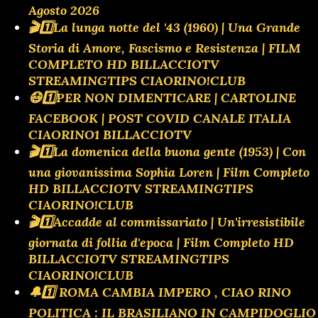
Agosto 2026
🎬1️⃣La lunga notte del '43 (1960) | Una Grande
Storia di Amore, Fascismo e Resistenza | FILM
COMPLETO HD BILLACCIOTV
STREAMINGTIPS CIAORINO!CLUB
😷1️⃣PER NON DIMENTICARE | CARTOLINE
FACEBOOK | POST COVID CANALE ITALIA
CIAORINO1 BILLACCIOTV
🎬1️⃣La domenica della buona gente (1953) | Con
una giovanissima Sophia Loren | Film Completo
HD BILLACCIOTV STREAMINGTIPS
CIAORINO!CLUB
🎬1️⃣Accadde al commissariato | Un'irresistibile
giornata di follia d'epoca | Film Completo HD
BILLACCIOTV STREAMINGTIPS
CIAORINO!CLUB
🔔1️⃣ ROMA CAMBIA IMPERO , CIAO RINO
POLITICA : IL BRASILIANO IN CAMPIDOGLIO