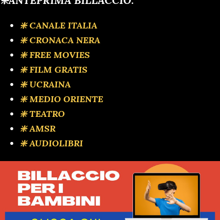
❇️ANTEPRIMA BILLACCIO:
❇️ CANALE ITALIA
❇️ CRONACA NERA
❇️ FREE MOVIES
❇️ FILM GRATIS
❇️ UCRAINA
❇️ MEDIO ORIENTE
❇️ TEATRO
❇️ AMSR
❇️ AUDIOLIBRI