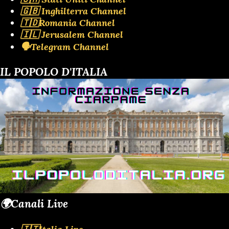
🇬🇧 Inghilterra Channel
🇹🇩Romania Channel
🇮🇱 Jerusalem Channel
🗣️Telegram Channel
IL POPOLO D'ITALIA
🌍Canali Live