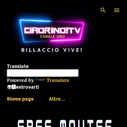
Passa ai contenuti principali
Translate
Powered by
Translate
🌍🅱️entrovarti
❗️Home page
Altro…