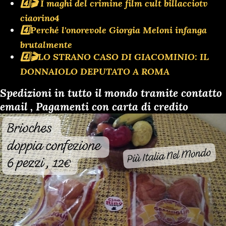
4️⃣🎬 I maghi del crimine film cult billacciotv
ciaorino4
4️⃣Perché l'onorevole Giorgia Meloni infanga
brutalmente
4️⃣🎬LO STRANO CASO DI GIACOMINIO: IL
DONNAIOLO DEPUTATO A ROMA
Spedizioni in tutto il mondo tramite contatto
email , Pagamenti con carta di credito