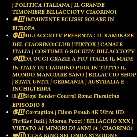
| POLITICA ITALIANA | IL GRANDE
TIMONIERE BILLACCIOTV CIAORINO1
🔔1️⃣ IMMINENTE ECLISSI SOLARE IN
EUROPA
🔞1️⃣BILLACCIOTV PRESENTA : IL KAMIKAZE
DEL CIAORINO!CLUB | TIKTOK | CANALE
ITALIA | COSTUME & SOCIETA' BILLACCIOTV
🪙1️⃣DA OGGI GRAZIE A PIU' ITALIA IL MADE
IN ITALY DI CIAORINO PUOI IN TUTTO IL
MONDO MANGIARE SANO | BILLACCIO SHOP
| STATI UNITI | GERMANIA | AUSTRALIA E
INGHILTERRA
👮‍♂️1️⃣Stop! Border Control Roma Fiumicino
EPISODIO 8
🔞1️⃣ Corruption | Filem Penuh 4K Ultra HD
Thriller Itali | Moana Pozzi | BILLACCIO XXX |
VIETATO AI MINORI DI ANNI 14 | CIAORINO1
👑1️⃣TULSA KING SECONDA STAGIONE