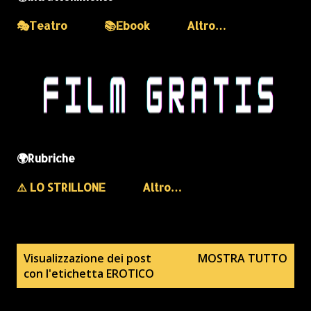
🎭Teatro
📚Ebook
Altro…
🌍Rubriche
⚠️ LO STRILLONE
Altro…
P
Visualizzazione dei post
MOSTRA TUTTO
con l'etichetta
EROTICO
o
s