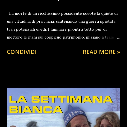
La morte di un ricchissimo possidente scuote la quiete di
una cittadina di provincia, scatenando una guerra spietata
tra i potenziali eredi. I familiari, pronti a tutto pur di
mettere le mani sul cospicuo patrimonio, iniziano a tramare
e litigare senza esclusione di colpi, rivelando ipocrisie e
CONDIVIDI
READ MORE »
vizi nascosti dietro la facciata del perbenismo locale.
Tuttavia, l'arrivo improvviso di un membro della famiglia
totalmente sconosciuto rischia di mandare all'aria i piani di
tutti, vantando diritti che potrebbero annullare ogni altra
pretesa. GUARDA IL FILM LA GENTE CHE STA BENE CON
BISIO CLICCA QUI SECONDO CANALE YOUTUBE
Arrestato lo stupratore africano di bambini che Giorgia
Meloni ha mandato a casa in libertà FOLLOW ME