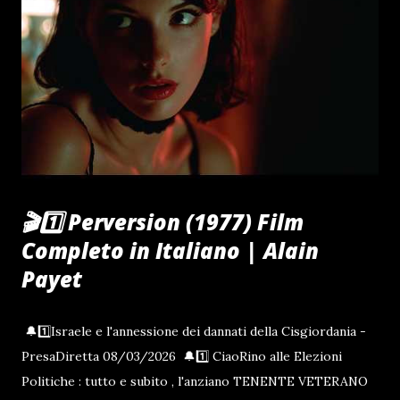
dal Vivo Non stop 24 ore su 24 🔔🇮🇹INTERVENTI
PUBBLICI DI ANTONIO BARBUTO PRESIDENTE OF
CIAORINO!CLUB PERUGIA | ITALIA
WWW.CIAORINO.ORG Buon Ascolto Umbria elezione
consiglio regionale 31 maggio 2015 - intervento del
Candidato Antonio BARBUTO Giornata Mondiale contro la
Fame nel Mondo ,il presidente Antonio BARBUTO
interviene in un Liceo di Perugia I...
🎬1️⃣ Perversion (1977) Film
Completo in Italiano | Alain
Payet
🔔1️⃣Israele e l'annessione dei dannati della Cisgiordania -
PresaDiretta 08/03/2026 🔔1️⃣ CiaoRino alle Elezioni
Politiche : tutto e subito , l'anziano TENENTE VETERANO