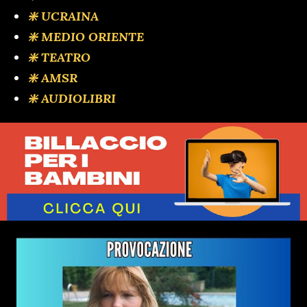
❇️ UCRAINA
❇️ MEDIO ORIENTE
❇️ TEATRO
❇️ AMSR
❇️ AUDIOLIBRI