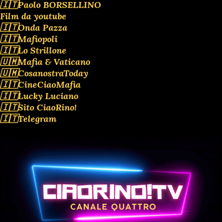
🇮🇹Paolo BORSELLINO
Film da youtube
🇮🇹Onda Pazza
🇮🇹Mafiopoli
🇮🇹Lo Strillone
🇺🇲Mafia & Vaticano
🇺🇲CosanostraToday
🇮🇹CineCiaoMafia
🇮🇹Lucky Luciano
🇮🇹Sito CiaoRino!
🇮🇹Telegram