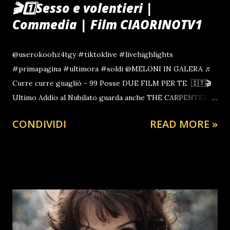
🎬1️⃣Sesso e volentieri |
Commedia | Film CIAORINOTV1
@userokoohz4tgy #tiktoklive #livehighlights
#primapagina #ultimora #soldi @MELONI IN GALERA ♬
Curre curre guagliò - 99 Posse DUE FILM PER TE 🇮🇹🎬
Ultimo Addio al Nubilato guarda anche THE CARPENTER
Azione e Thriller Gratis Un tanto Caloroso Quanto
CONDIVIDI
READ MORE »
Fraterno Saluto, dal Tuo AMICONE In questa epoca
apparentemente senza luce e intrisa di Parlamentari Ladri
che non reggiamo più RILASSATI CON UN FILM GRATIS
PER GUARDARNE ALTRI International 🇲🇫🔔 L'actualité
du jour | CiaoRinoTV | Francia Channel regardez aussi 🇪🇦
🔔La noticia del día | espana Channel | CiaoRinoTV1 mira
también Take Over | Film gratis Azione | BillaccioTV TAZZA
O BORRACCIA A CASA TUA CON UNA DONAZIONE