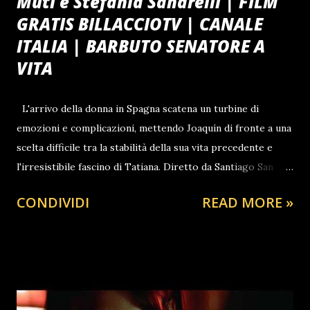
Muti e Stefania Sandrelli | FILM
GRATIS BILLACCIOTV | CANALE
ITALIA | BARBUTO SENATORE A
VITA
L'arrivo della donna in Spagna scatena un turbine di
emozioni e complicazioni, mettendo Joaquín di fronte a una
scelta difficile tra la stabilità della sua vita precedente e
l'irresistibile fascino di Tatiana. Diretto da Santiago San
Miguel, il film esplora le dinamiche del desiderio, del
CONDIVIDI
READ MORE »
potere e del sacrificio in una narrazione che vanta un cast
d'eccezione, incluse le icone del cinema italiano Ornella
Muti e Stefania Sandrelli. Questa versione in Alta
Definizione (HD) permette di apprezzare pienamente le
interpretazioni e le suggestive ambientazioni
internazionali di questo dramma passionale. Informazione