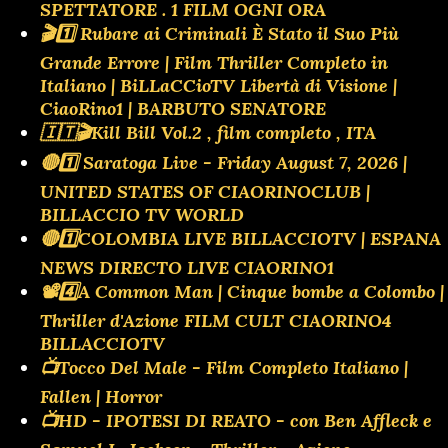
SPETTATORE . 1 FILM OGNI ORA
🎬1️⃣ Rubare ai Criminali È Stato il Suo Più
Grande Errore | Film Thriller Completo in
Italiano | BiLLaCCioTV Libertà di Visione |
CiaoRino1 | BARBUTO SENATORE
🇮🇹🎬Kill Bill Vol.2 , film completo , ITA
🔴1️⃣ Saratoga Live - Friday August 7, 2026 |
UNITED STATES OF CIAORINOCLUB |
BILLACCIO TV WORLD
🔴1️⃣COLOMBIA LIVE BILLACCIOTV | ESPANA
NEWS DIRECTO LIVE CIAORINO1
📽️4️⃣A Common Man | Cinque bombe a Colombo |
Thriller d'Azione FILM CULT CIAORINO4
BILLACCIOTV
📺Tocco Del Male - Film Completo Italiano |
Fallen | Horror
📺HD - IPOTESI DI REATO - con Ben Affleck e