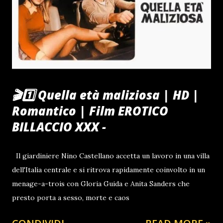
CiaoRino ProduZioni per il Web Tazza da Collezione
N°1/2025 Dal 2006 attraverso la promozione sociale,
sportiva e musicale abbiamo dato vita alle notti del centro
storico di Perugia, dal LockDown in poi, abbiamo preso a
insultare i parlamentari ladri , rei di essere stati negligenti
e incapaci , nel contrastare la cris...
🎬1️⃣ Quella età maliziosa | HD |
Romantico | Film EROTICO
BILLACCIO XXX -
Il giardiniere Nino Castellano accetta un lavoro in una villa
dell'Italia centrale e si ritrova rapidamente coinvolto in un
menage-a-trois con Gloria Guida e Anita Sanders che
presto porta a sesso, morte e caos