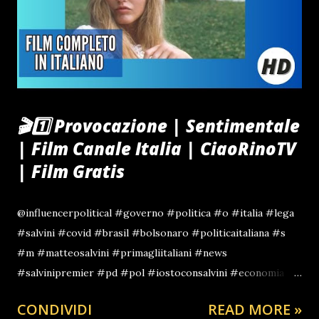
🎬1️⃣ Provocazione | Sentimentale
| Film Canale Italia | CiaoRinoTV
| Film Gratis
@influencerpolitical #governo #politica #o #italia #lega
#salvini #covid #brasil #bolsonaro #politicaitaliana #s
#m #matteosalvini #primagliitaliani #news
#salvinipremier #pd #pol #iostoconsalvini #economia
#parlamento #italy #coronavirus #conte
CONDIVIDI
READ MORE »
#governoitaliano #stelle #salvininonmollare #meloni