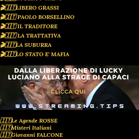
🎬🇮🇹LIBERO GRASSI
🎬🇮🇹 PAOLO BORSELLINO
🎬🇮🇹 IL TRADITORE
🎬🇮🇹 LA TRATTATIVA
🎬🇮🇹LA SUBURRA
🎬🇮🇹LO STATO E' MAFIA
🇮🇹Le Agende ROSSE
🇮🇹Misteri Italiani
🇮🇹Giovanni FALCONE