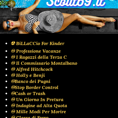
☢️ BiLLaCCio For Kinder
♾️ Professione Vacanze
♾️ I Ragazzi della Terza C
♾️ Il Commissario Montalbano
♾️ Alfred Hitchcock
♾️ Holly e Benji
♾️Banco dei Pugni
♾️Stop Border Control
♾️Cash or Trash
♾️ Un Giorno In Pretura
♾️ Indagine ad Alta Quota
♾️ Mille Modi Per Morire
♾️ Classe di Ferro