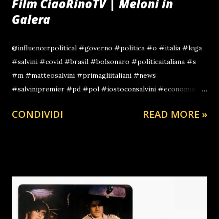
Film CiaoRinoTV | Meloni in
Galera
@influencerpolitical #governo #politica #o #italia #lega
#salvini #covid #brasil #bolsonaro #politicaitaliana #s
#m #matteosalvini #primagliitaliani #news
#salvinipremier #pd #pol #iostoconsalvini #economia
#parlamento #italy #coronavirus #conte
CONDIVIDI
READ MORE »
#governoitaliano #stelle #salvininonmollare #meloni
#roma #politics lia #legagiovani #giorgiameloni
#instagram #legasalvinipremier #direita #dimaio
#movimento #governodelcambiamento #draghi #tica
#notizie #nessunotocchisalvini #a #eleicoes #legasalvini
#vereador #destra #dalleparoleaifatti #satira #decreto
#immigrazione #libert #lombardia #photooftheday #art
#milano #es #sicurezza #lavoroduro ♬ suono originale -