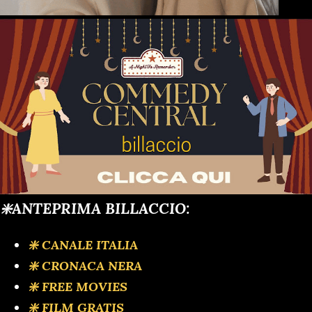
❇️ANTEPRIMA BILLACCIO:
❇️ CANALE ITALIA
❇️ CRONACA NERA
❇️ FREE MOVIES
❇️ FILM GRATIS