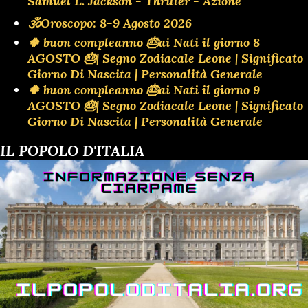
Samuel L. Jackson - Thriller - Azione
🕉Oroscopo: 8-9 Agosto 2026
🍀 buon compleanno 🎂ai Nati il giorno 8
AGOSTO 🎂| Segno Zodiacale Leone | Significato
Giorno Di Nascita | Personalità Generale
🍀 buon compleanno 🎂ai Nati il giorno 9
AGOSTO 🎂| Segno Zodiacale Leone | Significato
Giorno Di Nascita | Personalità Generale
IL POPOLO D'ITALIA