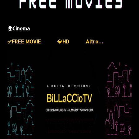
🌍Cinema
✅️FREE MOVIE
💎HD
Altro…