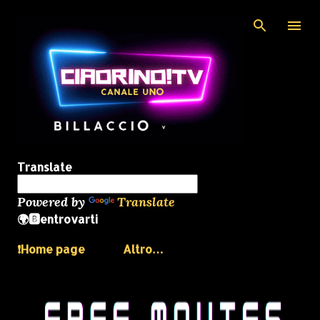
Passa ai contenuti principali
Translate
Powered by
Translate
🌍🅱️entrovarti
❗️Home page
Altro…