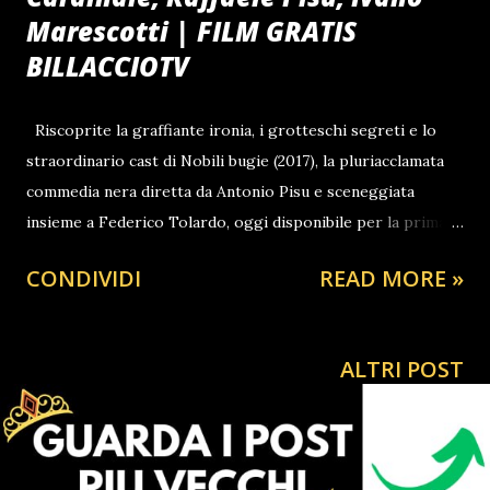
Marescotti | FILM GRATIS
BILLACCIOTV
Riscoprite la graffiante ironia, i grotteschi segreti e lo
straordinario cast di Nobili bugie (2017), la pluriacclamata
commedia nera diretta da Antonio Pisu e sceneggiata
insieme a Federico Tolardo, oggi disponibile per la prima
volta nella splendida ed eccezionale risoluzione Ultra HD
CONDIVIDI
READ MORE »
4K. La trama ci porta indietro nel tempo, durante le
convulse fasi della seconda guerra mondiale. All'interno di
una sfarzosa ma decadente tenuta, una famiglia di nobili
ALTRI POST
ormai privi di patrimonio si ritrova a gestire una serie di
intricati e bizzarri affari pur di mantenere le proprie
apparenze e la servitù. Quando una facoltosa famiglia di
rifugiati ebrei bussa alla loro porta in cerca di salvezza, i