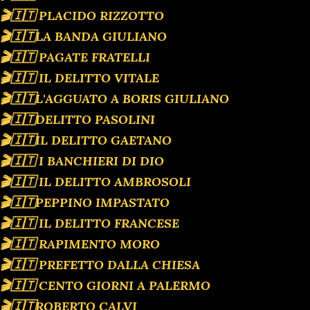
🎬🇮🇹 PLACIDO RIZZOTTO
🎬🇮🇹LA BANDA GIULIANO
🎬🇮🇹 PAGATE FRATELLI
🎬🇮🇹 IL DELITTO VITALE
🎬🇮🇹L'AGGUATO A BORIS GIULIANO
🎬🇮🇹DELITTO PASOLINI
🎬🇮🇹IL DELITTO GAETANO
🎬🇮🇹 I BANCHIERI DI DIO
🎬🇮🇹 IL DELITTO AMBROSOLI
🎬🇮🇹PEPPINO IMPASTATO
🎬🇮🇹 IL DELITTO FRANCESE
🎬🇮🇹 RAPIMENTO MORO
🎬🇮🇹 PREFETTO DALLA CHIESA
🎬🇮🇹 CENTO GIORNI A PALERMO
🎬🇮🇹ROBERTO CALVI