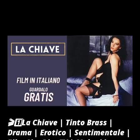
#roma #politics lia #legagiovani #giorgiameloni
#instagram #legasalvinipremier #direita #dimaio
#movimento #governodelcambiamento #draghi #tica
#notizie #nessunotocchisalvini #a #eleicoes #legasalvini
#vereador #destra #dalleparoleaifatti #satira #decreto
#immigrazione #libert #lombardia #photooftheday #art
#milano #es #sicurezza #lavoroduro ♬ suono originale -
CiaoRino 🇮🇹🔔LETTERA DEL GRANDE TIMONIERE AI
GIOVANI TIKTOKERS ITALIANI, BARBUTISTI DEL
DOMANI condividi se ti piace MANIFESTATI ATTIVO
@ciaorinoclub ♬ suono originale - CiaoRino!Club GUARDA
ANCHE GUARDA ANCHE 🔔🇮🇹Se abbandoni un animale,
oltre la galera rischi la sospensione della patent...
🎬1️⃣La Chiave | Tinto Brass |
Drama | Erotico | Sentimentale |