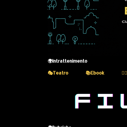
🌍Intrattenimento
🎭Teatro
📚Ebook
💆