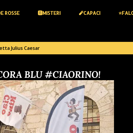
DE ROSSE
🅱️MISTERI
🧨CAPACI
⭐️FAL
hetta
Julius Caesar
ANCORA BLU #CIAORINO!