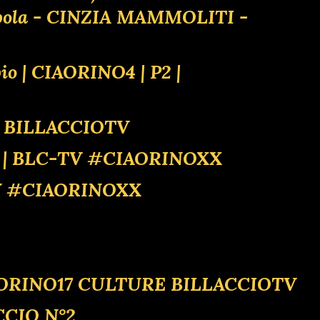
appola - CINZIA MAMMOLITI -
pio | CIAORINO4 | P2 |
4 BILLACCIOTV
E! | BLC-TV #CIAORINOXX
-TV #CIAORINOXX
 | CIAORINO17 CULTURE BILLACCIOTV
CCIO N°2