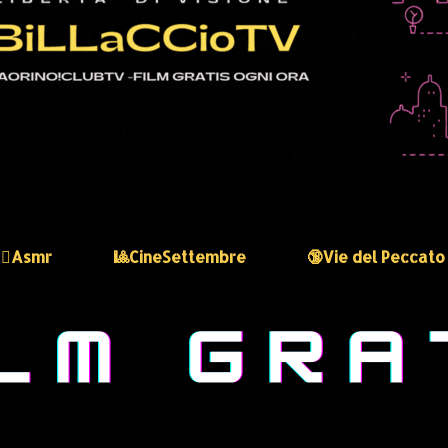
🏻‍♀️Asmr
🎱CineSettembre
🔞Vie del Peccato