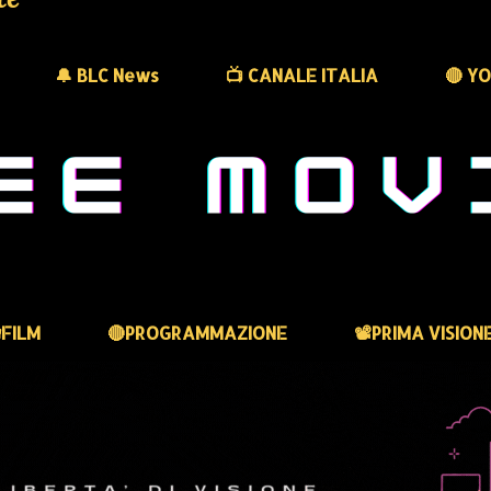
🔔 BLC News
📺 CANALE ITALIA
🔴 Y
FILM
🔴PROGRAMMAZIONE
📽️PRIMA VISION