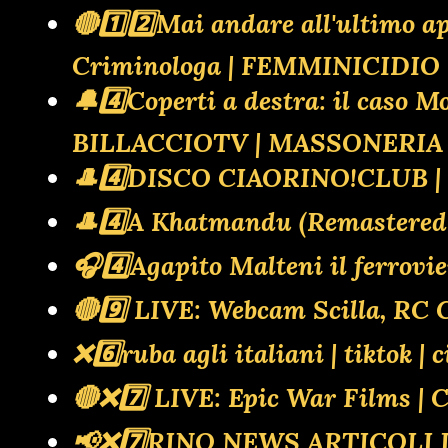
🔴1️⃣2️⃣Mai andare all'ultimo
Criminologa | FEMMINICIDI
🔔4️⃣Coperti a destra: il caso M
BILLACCIOTV | MASSONERIA 
🎩4️⃣DISCO CIAORINO!CLUB 
🎩4️⃣A Khatmandu (Remastere
🎧4️⃣Agapito Malteni il ferr
🔴9️⃣ LIVE: Webcam Scilla, 
❌️6️⃣ruba agli italiani | tiktok | 
🔴❌️7️⃣ LIVE: Epic War Films 
📢❌️7️⃣RINO NEWS ARTICOLI