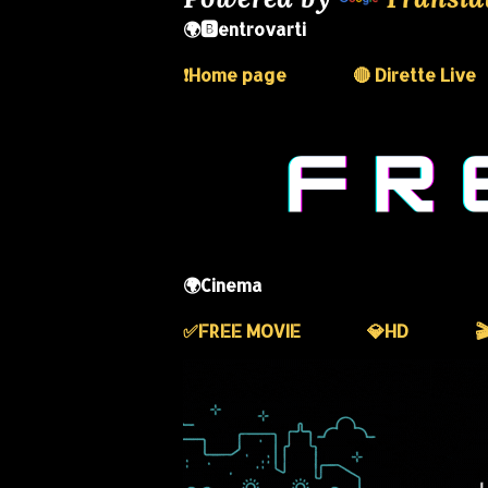
🌍🅱️entrovarti
❗️Home page
🔴 Dirette Live
🌍Cinema
✅️FREE MOVIE
💎HD
