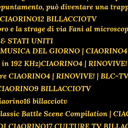
 appuntamento, può diventare una tr
O CIAORINO12 BILLACCIOTV
oro e la strage di via Fani al microsco
& STATI UNITI
| MUSICA DEL GIORNO | CIAORINO
d in 192 KHz)CIAORINO4 | RINOVIV
oviere CIAORINO4 | RINOVIVE! | BLC
RC CIAORINO9 BILLACCIOTV
ciaorino16 billacciotv
| Classic Battle Scene Compilation
 DI CIAORINO17 CULTURE TV BILLA