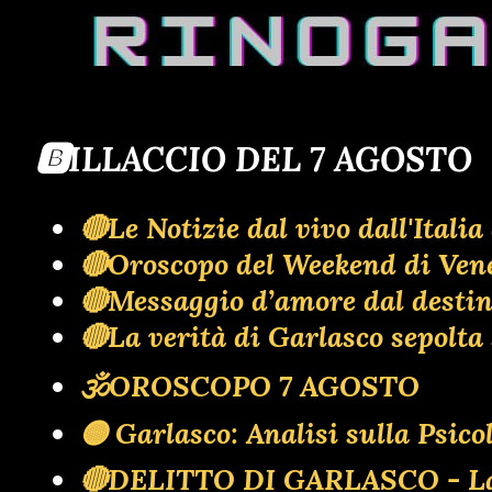
🅱️ILLACCIO DEL 7 AGOSTO
🔴Le Notizie dal vivo dall'Ita
🔴Oroscopo del Weekend di Ven
🔴Messaggio d’amore dal destino:
🔴La verità di Garlasco sepol
🕉OROSCOPO 7 AGOSTO
🟡 Garlasco: Analisi sulla Psic
🔴DELITTO DI GARLASCO - La ba