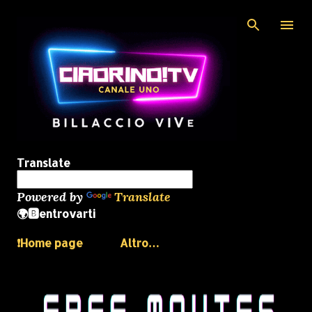
Passa ai contenuti principali
Translate
Powered by
Translate
🌍🅱️entrovarti
❗️Home page
Altro…