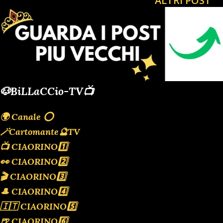
ALTRI POST
sospensione della patente fino a sei mesi... Un tanto
Caloroso Quanto Fraterno Saluto, dal Tuo AMICONE In
questa epoca apparentemente senza luce e intrisa di
Parlamentari Ladri che non reggiamo più RILASSATI CON
UN FILM GRATIS PER GUARDARNE ALTRI 🎩ATTIVISMO
COSTITUZIONALE CRISTIANO Contro i Ladri Massoni in
parlamento POSSONO INTERESSARTI : ULTIM'ORA di
🐶BiLLaCCio-TV📺
BILLACCIO NOTIZIE DAL VIVO TIKTOKERS TODAY
VETERANO TIMES OPERAZIONE SPECIALE UCRAINA IL
🌍 Canale ⭕️
GRANDE TIMONIERE L'INVASIONE DELLA PALESTINA
🪄Cartomante🔮TV
PARLAMENTO OGGI Se ti Piace...
📺 CIAORINO1️⃣
👀 CIAORINO2️⃣
🎬 CIAORINO3️⃣
🎩 CIAORINO4️⃣
🇮🇹 CIAORINO5️⃣
🍺 CIAORINO6️⃣