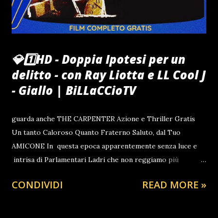
#lanuovasardegna #ilpiccolo #ilgazzettino
#ilcorrieredellasera #lagazzettadellosport #tuttosport
#quotidianosportivo #milanofinanza #italiaoggi
#striscialanotizia #amici #raiuno #raidue #raitre
#retequattro #canalecinque #telecinco #ansa #agi
💎1️⃣HD - Doppia Ipotesi per un
#adkro...
delitto - con Ray Liotta e LL Cool J
- Giallo | BiLLaCCioTV
guarda anche THE CARPENTER Azione e Thriller Gratis
Un tanto Caloroso Quanto Fraterno Saluto, dal Tuo
AMICONE In questa epoca apparentemente senza luce e
intrisa di Parlamentari Ladri che non reggiamo più
RILASSATI CON UN FILM GRATIS PER GUARDARNE
CONDIVIDI
READ MORE »
ALTRI 🎩ATTIVISMO COSTITUZIONALE CRISTIANO |
POLITICA | CIAORINOTV4 Per una Politica Onesta 33 ANNI
DI DEPISTAGGIO SCARTARONO FALCONE LE AGENDE