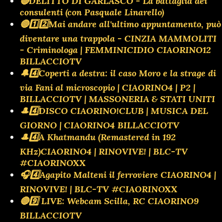
🔴DELITTO DI GARLASCO - La battaglia dei
consulenti (con Pasquale Linarello)
🔴1️⃣2️⃣Mai andare all'ultimo appuntamento, può
diventare una trappola - CINZIA MAMMOLITI
- Criminologa | FEMMINICIDIO CIAORINO12
BILLACCIOTV
🔔4️⃣Coperti a destra: il caso Moro e la strage di
via Fani al microscopio | CIAORINO4 | P2 |
BILLACCIOTV | MASSONERIA & STATI UNITI
🎩4️⃣DISCO CIAORINO!CLUB | MUSICA DEL
GIORNO | CIAORINO4 BILLACCIOTV
🎩4️⃣A Khatmandu (Remastered in 192
KHz)CIAORINO4 | RINOVIVE! | BLC-TV
#CIAORINOXX
🎧4️⃣Agapito Malteni il ferroviere CIAORINO4 |
RINOVIVE! | BLC-TV #CIAORINOXX
🔴9️⃣ LIVE: Webcam Scilla, RC CIAORINO9
BILLACCIOTV