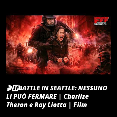
ROSSE GOVERNO DEL CIARPAME MAFIOPOLI 1992 IL
PRESIDENTE SUPREMO PEPPINO VIVE SUBURRA ITALIA
🎬1️⃣BATTLE IN SEATTLE: NESSUNO
LI PUÒ FERMARE | Charlize
Theron e Ray Liotta | Film