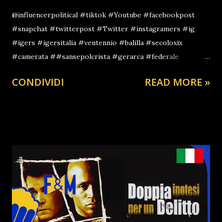
@influencerpolitical #tiktok #Youtube #facebookpost
#snapchat #twitterpost #Twitter #instagramers #ig
#igers #igersitalia #ventennio #balilla #secoloxix
#camerata ##sansepolcrista #gerarca #federale
#partito #rivoluzione #italiana #nera #storia
CONDIVIDI
READ MORE »
#storiografia #gorizia #estoria #history #fattidistoria
#fvg #go #festivaldistoria #festival #friuli
#goriziafestival #fattistorici #festivalestoria
#friuliveneziagiulia #lastoriasiamonoi #lastoriacontinua
#chestoria #facciamolastoria #lastoria #follia
#lastorianonsiferma #storiamilitare #storiadivertente
#storiafacile #storiaitaliana #memeita #memestoria
#accaddeoggi #meme #ciaorino #ciaorinoclub
#senzabavaglio #news #informazione #ilsole24ore
#ilgiornale #larepubblica #lastampa #lagazzettadelsud