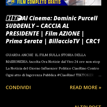
🇮🇹🎬Al Cinema: Dominic Purcell
SUDDENLY – CACCIA AL
PRESIDENTE | Film AZIONE |
Prima Serata | BillaccioTV | CRC1
GUARDA ANCHE IL FILM SULLA STORIA DELLA
MASSONERIA Ascolta Ora Notizie dal Vivo 24 ore non stop
La Notizia del Giorno Influenzer Politico CiaoRino Contro
Ogni atto di Ingerenza Pubblica #CiaoRino! TIKTOKER
DELLA SETTIMANA @billacciotv #petrolio #ultimora
CONDIVIDI
READ MORE »
#euronews #ciaorino #news #primapagina #fyp
@MELONI IN GALERA ♬ A mano a mano - Rino Gaetano 🔔
🇮🇹Se abbandoni un animale, oltre la galera rischi la