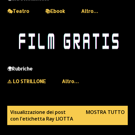
🎭Teatro
📚Ebook
Altro…
🌍Rubriche
⚠️ LO STRILLONE
Altro…
P
Visualizzazione dei post
MOSTRA TUTTO
con l'etichetta
Ray LIOTTA
o
s