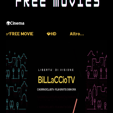
🌍Cinema
✅️FREE MOVIE
💎HD
Altro…