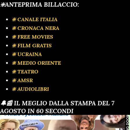
❇️ANTEPRIMA BILLACCIO:
❇️ CANALE ITALIA
❇️ CRONACA NERA
❇️ FREE MOVIES
❇️ FILM GRATIS
❇️ UCRAINA
❇️ MEDIO ORIENTE
❇️ TEATRO
❇️ AMSR
❇️ AUDIOLIBRI
🔔📰 IL MEGLIO DALLA STAMPA DEL 7
AGOSTO IN 60 SECONDI