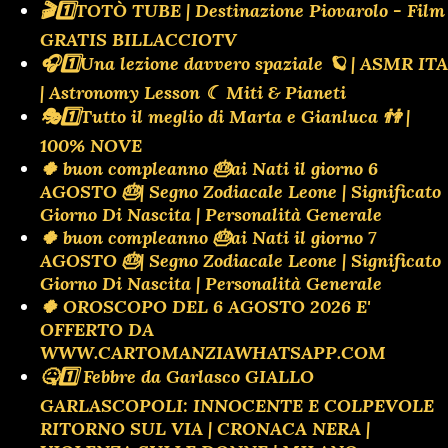
🎬1️⃣TOTÒ TUBE | Destinazione Piovarolo - Film
GRATIS BILLACCIOTV
🎧1️⃣Una lezione davvero spaziale 🪐 | ASMR ITA
| Astronomy Lesson ☾ Miti & Pianeti
🎭1️⃣Tutto il meglio di Marta e Gianluca 👫 |
100% NOVE
🍀 buon compleanno 🎂ai Nati il giorno 6
AGOSTO 🎂| Segno Zodiacale Leone | Significato
Giorno Di Nascita | Personalità Generale
🍀 buon compleanno 🎂ai Nati il giorno 7
AGOSTO 🎂| Segno Zodiacale Leone | Significato
Giorno Di Nascita | Personalità Generale
🍀 OROSCOPO DEL 6 AGOSTO 2026 E'
OFFERTO DA
WWW.CARTOMANZIAWHATSAPP.COM
🤒1️⃣ Febbre da Garlasco GIALLO
GARLASCOPOLI: INNOCENTE E COLPEVOLE
RITORNO SUL VIA | CRONACA NERA |