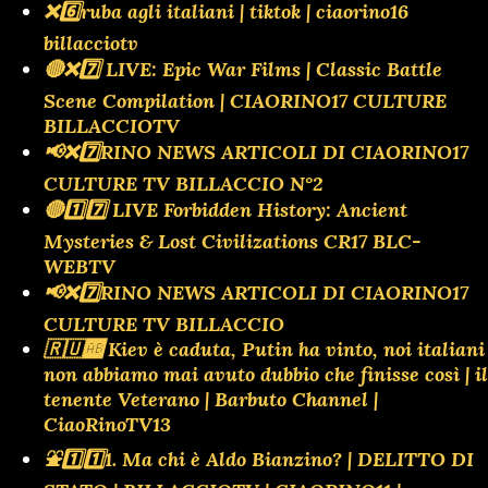
❌️6️⃣ruba agli italiani | tiktok | ciaorino16
billacciotv
🔴❌️7️⃣ LIVE: Epic War Films | Classic Battle
Scene Compilation | CIAORINO17 CULTURE
BILLACCIOTV
📢❌️7️⃣RINO NEWS ARTICOLI DI CIAORINO17
CULTURE TV BILLACCIO N°2
🔴1️⃣7️⃣ LIVE Forbidden History: Ancient
Mysteries & Lost Civilizations CR17 BLC-
WEBTV
📢❌️7️⃣RINO NEWS ARTICOLI DI CIAORINO17
CULTURE TV BILLACCIO
🇷🇺🆎 Kiev è caduta, Putin ha vinto, noi italiani
non abbiamo mai avuto dubbio che finisse così | il
tenente Veterano | Barbuto Channel |
CiaoRinoTV13
⛲️1️⃣1️⃣1. Ma chi è Aldo Bianzino? | DELITTO DI