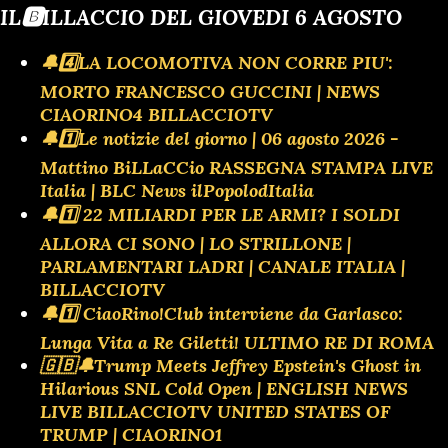
IL🅱️ILLACCIO DEL GIOVEDI 6 AGOSTO
🔔4️⃣LA LOCOMOTIVA NON CORRE PIU':
MORTO FRANCESCO GUCCINI | NEWS
CIAORINO4 BILLACCIOTV
🔔1️⃣Le notizie del giorno | 06 agosto 2026 -
Mattino BiLLaCCio RASSEGNA STAMPA LIVE
Italia | BLC News ilPopolodItalia
🔔1️⃣ 22 MILIARDI PER LE ARMI? I SOLDI
ALLORA CI SONO | LO STRILLONE |
PARLAMENTARI LADRI | CANALE ITALIA |
BILLACCIOTV
🔔1️⃣ CiaoRino!Club interviene da Garlasco:
Lunga Vita a Re Giletti! ULTIMO RE DI ROMA
🇬🇧🔔Trump Meets Jeffrey Epstein's Ghost in
Hilarious SNL Cold Open | ENGLISH NEWS
LIVE BILLACCIOTV UNITED STATES OF
TRUMP | CIAORINO1