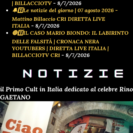
| BILLACCIOTV
- 8/7/2026
🔔1️⃣Le notizie del giorno | 07 agosto 2026 -
Mattino Billaccio CR1 DIRETTA LIVE
ITALIA
- 8/7/2026
🔴1️⃣IL CASO MARIO BIONDO: IL LABIRINTO
DELLE FALSITÀ | CRONACA NERA
YOUTUBERS | DIRETTA LIVE ITALIA |
BILLACCIOTV CR1
- 8/7/2026
il Primo Cult in Italia dedicato al celebre Rino
GAETANO