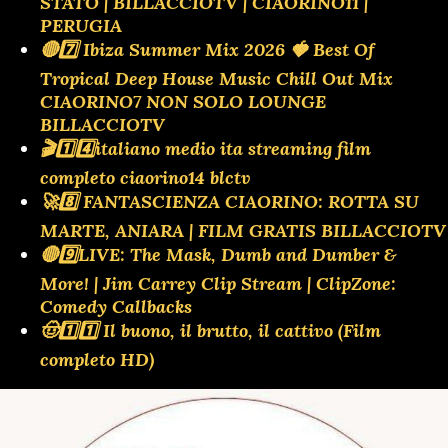
STATO | BILLACCIOTV | CIAORINO11 |
PERUGIA
🔴7️⃣ Ibiza Summer Mix 2026 🍓 Best Of
Tropical Deep House Music Chill Out Mix
CIAORINO7 NON SOLO LOUNGE
BILLACCIOTV
🎬1️⃣4️⃣italiano medio ita streaming film
completo ciaorino14 blctv
🚀8️⃣ FANTASCIENZA CIAORINO: ROTTA SU
MARTE, ANIARA | FILM GRATIS BILLACCIOTV
🔴9️⃣LIVE: The Mask, Dumb and Dumber &
More! | Jim Carrey Clip Stream | ClipZone:
Comedy Callbacks
🤠1️⃣1️⃣ Il buono, il brutto, il cattivo (Film
completo HD)