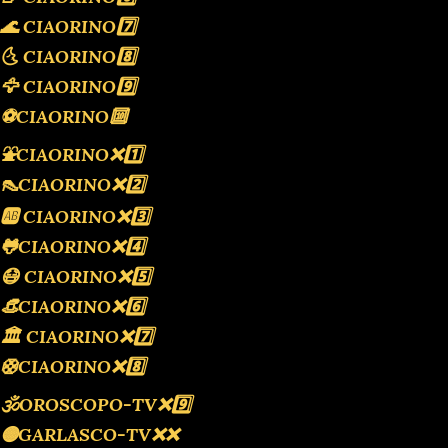
🌊 CIAORINO7️⃣
🌜 CIAORINO8️⃣
🦅 CIAORINO9️⃣
⚽️CIAORINO🔟
⛲️CIAORINO❌️1️⃣
👠CIAORINO❌️2️⃣
🆎 CIAORINO❌️3️⃣
🐸CIAORINO❌️4️⃣
😷 CIAORINO❌️5️⃣
👒CIAORINO❌️6️⃣
🏛 CIAORINO❌️7️⃣
🛟CIAORINO❌️8️⃣
🕉OROSCOPO-TV❌️9️⃣
🟡GARLASCO-TV❌️❌️