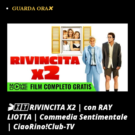
GUARDA ORA❌️
🎬🇮🇹 RIVINCITA X2 | con RAY
LIOTTA | Commedia Sentimentale
| CiaoRino!Club-TV