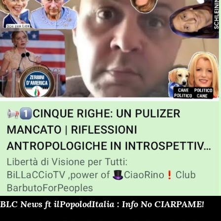
BLC News ft ilPopolodItalia : Info No CIARPAME!