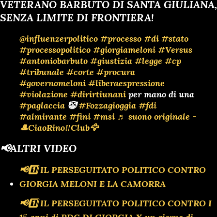
VETERANO BARBUTO DI SANTA GIULIANA,
SENZA LIMITE DI FRONTIERA!
@influenzerpolitico
#processo
#di
#stato
#processopolitico
#giorgiameloni
#Versus
#antoniobarbuto
#giustizia
#legge
#cp
#tribunale
#corte
#procura
#governomeloni
#liberaespressione
#violazione
#dirirtiunani
per mano di una
#paglaccia
🤡
#Fozzagioggia
#fdi
#almirante
#fini
#msi
♬ suono originale -
🎩CiaoRino‼️Club🦅
📢ALTRI VIDEO
📢1️⃣ IL PERSEGUITATO POLITICO CONTRO
GIORGIA MELONI E LA CAMORRA
📢1️⃣ IL PERSEGUITATO POLITICO CONTRO I