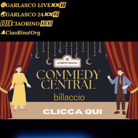
🔴GARLASCO LIVE❌️❌️1️⃣
🌏GARLASCO 24❌️❌️2️⃣
🇩🇪CIAORINO3️⃣3️⃣
🎩CiaoRino!Org