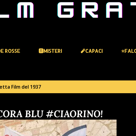
DE ROSSE
🅱️MISTERI
🧨CAPACI
⭐️FAL
hetta
Film del 1937
ANCORA BLU #CIAORINO!