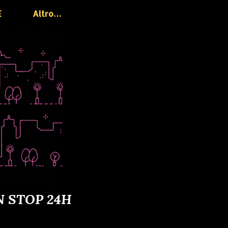
E
Altro…
N STOP 24H