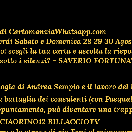
lia di CartomanziaWhatsapp.com
erdì Sabato e Domenica 28 29 30 Agos
 scegli la tua carta e ascolta la risp
ta sotto i silenzi? - SAVERIO FORTUN
ologia di Andrea Sempio e il lavoro de
ttaglia dei consulenti (con Pasquale
 appuntamento, può diventare una tr
O CIAORINO12 BILLACCIOTV
oro e la strage di via Fani al microsco