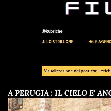
🌍Rubriche
⚠️ LO STRILLONE
📢LE AGEN
P
Visualizzazione dei post con l'etic
o
A PERUGIA : IL CIELO E' 
s
t