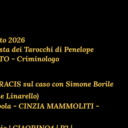
to 2026
osta dei Tarocchi di Penelope
ATO - Criminologo
l RACIS sul caso con Simone Borile
 Linarello)
appola - CINZIA MAMMOLITI -
pio | CIAORINO4 | P2 |