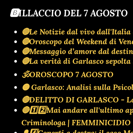
🅱️ILLACCIO DEL 7 AGOSTO
🔴Le Notizie dal vivo dall'Ita
🔴Oroscopo del Weekend di Ven
🔴Messaggio d’amore dal destino:
🔴La verità di Garlasco sepol
🕉OROSCOPO 7 AGOSTO
🟡 Garlasco: Analisi sulla Psic
🔴DELITTO DI GARLASCO - La ba
🔴1️⃣2️⃣Mai andare all'ultimo
Criminologa | FEMMINICIDI
🔔4️⃣Coperti a destra: il caso M