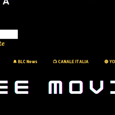
te
🔔 BLC News
📺 CANALE ITALIA
🔴 Y