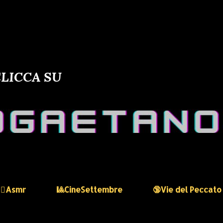
LICCA SU
🏻‍♀️Asmr
🎱CineSettembre
🔞Vie del Peccato