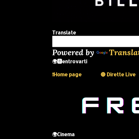
Translate
Powered by
Transla
🌍🅱️entrovarti
❗️Home page
🔴 Dirette Live
🌍Cinema