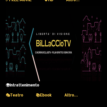
🌍Intrattenimento
🎭Teatro
📚Ebook
Altro…