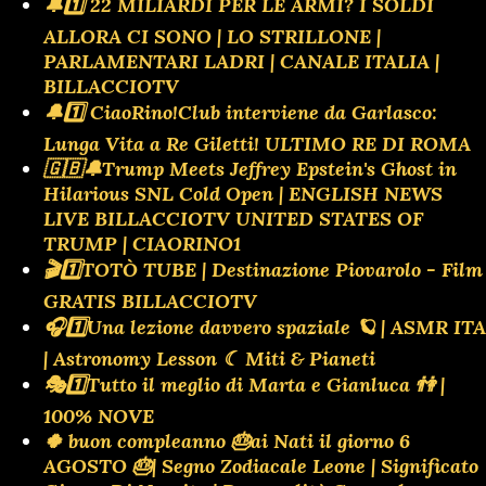
🔔1️⃣ 22 MILIARDI PER LE ARMI? I SOLDI
ALLORA CI SONO | LO STRILLONE |
PARLAMENTARI LADRI | CANALE ITALIA |
BILLACCIOTV
🔔1️⃣ CiaoRino!Club interviene da Garlasco:
Lunga Vita a Re Giletti! ULTIMO RE DI ROMA
🇬🇧🔔Trump Meets Jeffrey Epstein's Ghost in
Hilarious SNL Cold Open | ENGLISH NEWS
LIVE BILLACCIOTV UNITED STATES OF
TRUMP | CIAORINO1
🎬1️⃣TOTÒ TUBE | Destinazione Piovarolo - Film
GRATIS BILLACCIOTV
🎧1️⃣Una lezione davvero spaziale 🪐 | ASMR ITA
| Astronomy Lesson ☾ Miti & Pianeti
🎭1️⃣Tutto il meglio di Marta e Gianluca 👫 |
100% NOVE
🍀 buon compleanno 🎂ai Nati il giorno 6
AGOSTO 🎂| Segno Zodiacale Leone | Significato