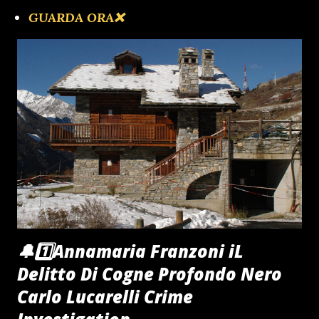
GUARDA ORA❌️
🔴1️⃣OBER GRUPPEN FHURER
CIAORINO!CLUB NIGHT SHOW
🦅Inadeguata Impreparata Incapace il Governo
Meloni
🔔1️⃣Annamaria Franzoni iL
Delitto Di Cogne Profondo Nero
Carlo Lucarelli Crime