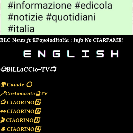
BLC News ft ilPopolodItalia : Info No CIARPAME!
🐶BiLLaCCio-TV📺
🌍 Canale ⭕️
🪄Cartomante🔮TV
📺 CIAORINO1️⃣
👀 CIAORINO2️⃣
🎬 CIAORINO3️⃣
🎩 CIAORINO4️⃣