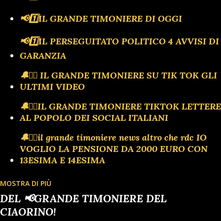
📢1️⃣IL GRANDE TIMONIERE DI OGGI
📢1️⃣IL PERSEGUITATO POLITICO 4 AVVISI DI
GARANZIA
🔔🏴‍☠️ IL GRANDE TIMONIERE SU TIK TOK GLI
ULTIMI VIDEO
🔔🏴‍☠️IL GRANDE TIMONIERE TIKTOK LETTERE
AL POPOLO DEI SOCIAL ITALIANI
🔔🏴‍☠️il grande timoniere news altro che rdc IO
VOGLIO LA PENSIONE DA 2000 EURO CON
13ESIMA E 14ESIMA
MOSTRA DI PIÙ
🔔🗣️ULTIM'ORA TIK TOK IL MEGLIO DI
DEL 📢GRANDE TIMONIERE DEL
ANTONIO BARBUTO PRESIDENTE DEL
CIAORINO!
CIAORINOCLUB