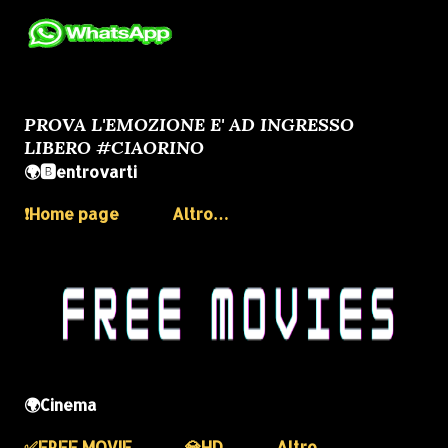
PROVA L'EMOZIONE E' AD INGRESSO
LIBERO #CIAORINO
🌍🅱️entrovarti
❗️Home page
Altro…
🌍Cinema
✅️FREE MOVIE
💎HD
Altro…