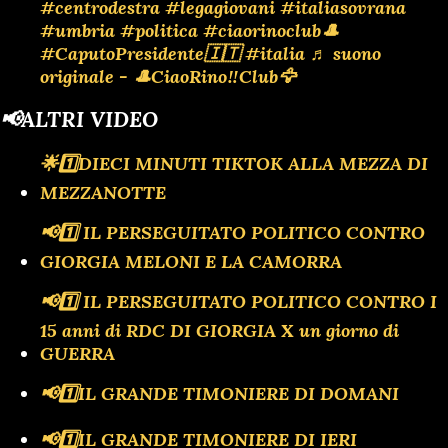
#centrodestra
#legagiovani
#italiasovrana
#umbria
#politica
#ciaorinoclub🎩
#CaputoPresidente🇮🇹
#italia
♬ suono
originale - 🎩CiaoRino‼️Club🦅
📢ALTRI VIDEO
🌟1️⃣DIECI MINUTI TIKTOK ALLA MEZZA DI
MEZZANOTTE
📢1️⃣ IL PERSEGUITATO POLITICO CONTRO
GIORGIA MELONI E LA CAMORRA
📢1️⃣ IL PERSEGUITATO POLITICO CONTRO I
15 anni di RDC DI GIORGIA X un giorno di
GUERRA
📢1️⃣IL GRANDE TIMONIERE DI DOMANI
📢1️⃣IL GRANDE TIMONIERE DI IERI