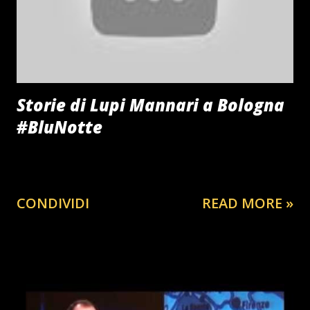
nonostante il freddo intenso - su una barella improvvisata.
Queste azioni, motivate dall'urgenza della rianimazione,
compromisero tuttavia la ...
Storie di Lupi Mannari a Bologna
#BluNotte
CONDIVIDI
READ MORE »