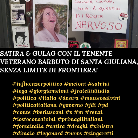
SATIRA & GULAG CON IL TENENTE
VETERANO BARBUTO DI SANTA GIULIANA,
SENZA LIMITE DI FRONTIERA!
@influenzerpolitico
#meloni
#salvini
#lega
#giorgiameloni
#fratelliditalia
#politica
#italia
#destra
#matteosalvini
#politicaitaliana
#governo
#fdi
#pd
#conte
#berlusconi
#s
#m
#renzi
#iostoconsalvini
#primagliitaliani
#forzaitalia
#satira
#draghi
#sinistra
#dimaio
#leganord
#news
#zingaretti