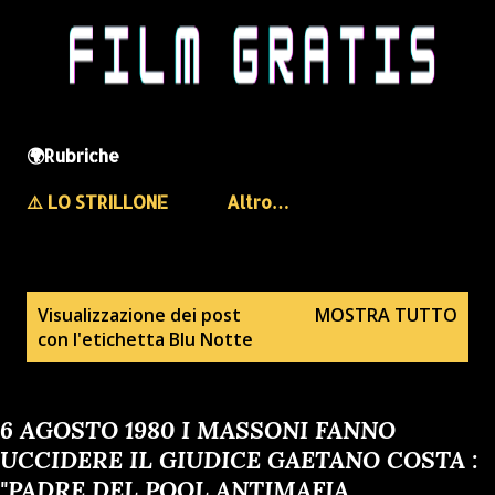
🌍Rubriche
⚠️ LO STRILLONE
Altro…
P
Visualizzazione dei post
MOSTRA TUTTO
con l'etichetta
Blu Notte
o
s
t
6 AGOSTO 1980 I MASSONI FANNO
UCCIDERE IL GIUDICE GAETANO COSTA :
"PADRE DEL POOL ANTIMAFIA