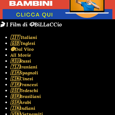
🎬 I Film di 🐶BiLLaCCio
🇮🇹 Italiani
🇬🇧 Inglesi
🔴Dal Vivo
All Movie
🇷🇺Russi
🇹🇯Iraniani
🇪🇦Spagnoli
🇨🇳Cinesi
🇫🇷Francesi
🇩🇪Tedeschi
🇧🇷Brasiliani
🇸🇦Arabi
🇮🇳Indiani
🇻🇳Vietnamiti