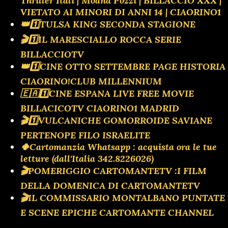
Thriller Itali | Moana Pozzi | BILLACCIO XXX |
VIETATO AI MINORI DI ANNI 14 | CIAORINO1
👑1️⃣TULSA KING SECONDA STAGIONE
🎬1️⃣IL MARESCIALLO ROCCA SERIE
BILLACCIOTV
👑1️⃣CINE OTTO SETTEMBRE PAGE HISTORIA
CIAORINO!CLUB MILLENNIUM
🇪🇦1️⃣CINE ESPANA LIVE FREE MOVIE
BILLACICOTV CIAORINO1 MADRID
🎬1️⃣VULCANICHE GOMORROIDE SAVIANE
PERTENOPE FILO ISRAELITE
🍀Cartomanzia Whatsapp : acquista ora le tue
letture (dall'Italia 342.8226026)
🎬POMERIGGIO CARTOMANTETV :I FILM
DELLA DOMENICA DI CARTOMANTETV
🎬IL COMMISSARIO MONTALBANO PUNTATE
E SCENE EPICHE CARTOMANTE CHANNEL