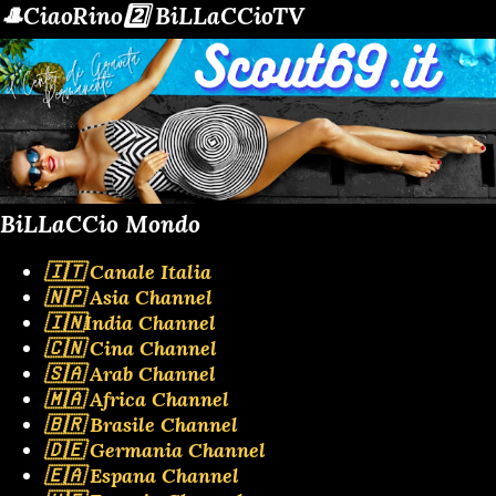
🎩CiaoRino2️⃣ BiLLaCCioTV
BiLLaCCio Mondo
🇮🇹 Canale Italia
🇳🇵 Asia Channel
🇮🇳India Channel
🇨🇳 Cina Channel
🇸🇦 Arab Channel
🇲🇦 Africa Channel
🇧🇷 Brasile Channel
🇩🇪 Germania Channel
🇪🇦 Espana Channel