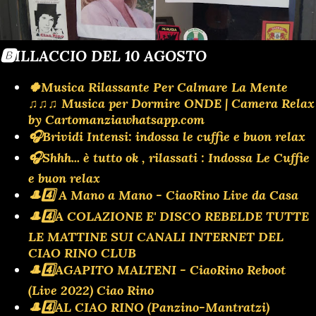
🅱️ILLACCIO DEL 10 AGOSTO
🍀Musica Rilassante Per Calmare La Mente
♫♫♫ Musica per Dormire ONDE | Camera Relax
by Cartomanziawhatsapp.com
🎧Brividi Intensi: indossa le cuffie e buon relax
🎧Shhh... è tutto ok , rilassati : Indossa Le Cuffie
e buon relax
🎩4️⃣ A Mano a Mano - CiaoRino Live da Casa
🎩4️⃣A COLAZIONE E' DISCO REBELDE TUTTE
LE MATTINE SUI CANALI INTERNET DEL
CIAO RINO CLUB
🎩4️⃣AGAPITO MALTENI - CiaoRino Reboot
(Live 2022) Ciao Rino
🎩4️⃣AL CIAO RINO (Panzino-Mantratzi)