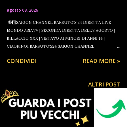
agosto 08, 2026
🔞1️⃣SAIGON CHANNEL BARBUTO'S 24 DIRETTA LIVE
MONDO ASIATV | SECONDA DIRETTA DELL'8 AGOSTO |
BILLACCIO XXX | VIETATO AI MINORI DI ANNI 14 |
CIAORINO1 BARBUTO'S24 SAIGON CHANNEL
BARBUTO'S24 SAIGON CHANNEL BARBUTO'S24 SAIGON
CONDIVIDI
READ MORE »
CHANNEL BARBUTO'S24 SAIGON CHANNEL
BARBUTO'S24 SAIGON CHANNEL BARBUTO'S24 SAIGON
CHANNEL BARBUTO'S24 SAIGON CHANNEL MONDO
ALTRI POST
BILLACCIOTV CIAORINO1 🔴7️⃣ CiaoRino7 · Non Solo
Lounge · BiLLaCCio Web-TV nei 34 anni di depistaggi
massonici nelle istituzioni delle stragi mafiose del 1992-93
GUARDA ORA @influenzerpolitico ♬ suono originale - 🎩
CiaoRino‼️Club🦅 @influenzerpolitico ♬ suono originale -
🎩CiaoRino‼️Club🦅 L'actualité du jour | CiaoRinoTV |