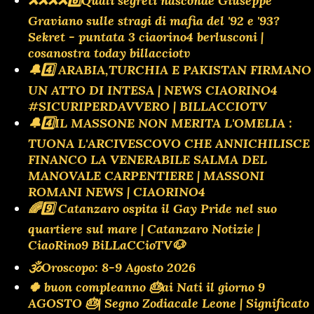
❌️❌️❌️❌️6️⃣Quali segreti nasconde Giuseppe
Graviano sulle stragi di mafia del '92 e '93?
Sekret - puntata 3 ciaorino4 berlusconi |
cosanostra today billacciotv
🔔4️⃣ ARABIA,TURCHIA E PAKISTAN FIRMANO
UN ATTO DI INTESA | NEWS CIAORINO4
#SICURIPERDAVVERO | BILLACCIOTV
🔔4️⃣IL MASSONE NON MERITA L'OMELIA :
TUONA L'ARCIVESCOVO CHE ANNICHILISCE
FINANCO LA VENERABILE SALMA DEL
MANOVALE CARPENTIERE | MASSONI
ROMANI NEWS | CIAORINO4
🌈9️⃣ Catanzaro ospita il Gay Pride nel suo
quartiere sul mare | Catanzaro Notizie |
CiaoRino9 BiLLaCCioTV🐶
🕉Oroscopo: 8-9 Agosto 2026
🍀 buon compleanno 🎂ai Nati il giorno 9
AGOSTO 🎂| Segno Zodiacale Leone | Significato