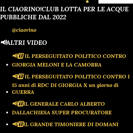
Francia Channel regardez aussi 🇪🇦🔔La noticia del día |
IL CIAORINO!CLUB LOTTA PER LE ACQUE
espana Channel | CiaoRinoTV1 mira también BARBUTO'S24
PUBBLICHE DAL 2022
SAIGON CHANNEL BARBUTO'S24 SAIGON CHANNEL
@ciaorino
@influencerpolitical #matteorenzi #silvioberlusconi
#sergiomattarella #irenepivetti #gianniletta ...
📢ALTRI VIDEO
📢1️⃣ IL PERSEGUITATO POLITICO CONTRO
GIORGIA MELONI E LA CAMORRA
📢1️⃣ IL PERSEGUITATO POLITICO CONTRO I
15 anni di RDC DI GIORGIA X un giorno di
GUERRA
📢1️⃣IL GENERALE CARLO ALBERTO
DALLACHIESA SUPER PROCURATORE
📢1️⃣IL GRANDE TIMONIERE DI DOMANI