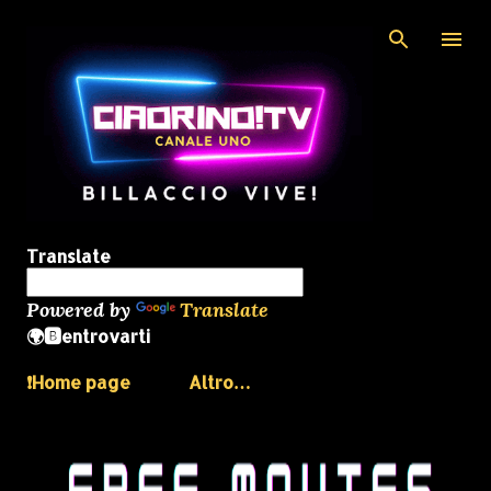
Passa ai contenuti principali
Translate
Powered by
Translate
🌍🅱️entrovarti
❗️Home page
Altro…