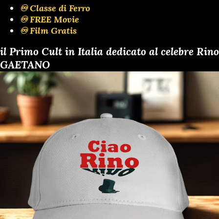
♾️ Classe di Ferro
♾️ FREE Movie
♾️ Film Gratis
il Primo Cult in Italia dedicato al celebre Rino
GAETANO