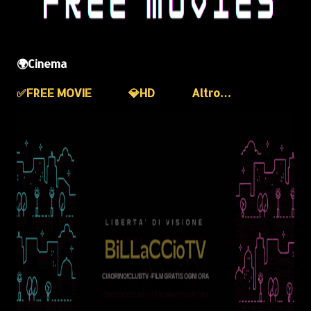
🌍Cinema
✅️FREE MOVIE
💎HD
Altro…