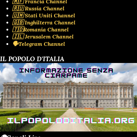
🇲🇫 Francia Channel
🇷🇺 Russia Channel
🇺🇲 Stati Uniti Channel
🇬🇧 Inghilterra Channel
🇹🇩Romania Channel
🇮🇱 Jerusalem Channel
🗣️Telegram Channel
IL POPOLO D'ITALIA