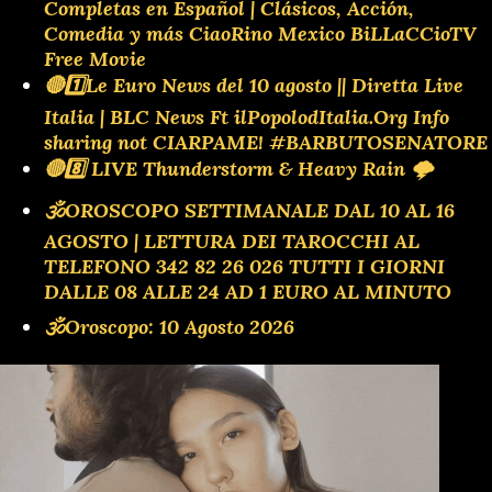
Completas en Español | Clásicos, Acción,
Comedia y más CiaoRino Mexico BiLLaCCioTV
Free Movie
🔴1️⃣Le Euro News del 10 agosto || Diretta Live
Italia | BLC News Ft ilPopolodItalia.Org Info
sharing not CIARPAME! #BARBUTOSENATORE
🔴8️⃣ LIVE Thunderstorm & Heavy Rain 🌩️
🕉OROSCOPO SETTIMANALE DAL 10 AL 16
AGOSTO | LETTURA DEI TAROCCHI AL
TELEFONO 342 82 26 026 TUTTI I GIORNI
DALLE 08 ALLE 24 AD 1 EURO AL MINUTO
🕉Oroscopo: 10 Agosto 2026