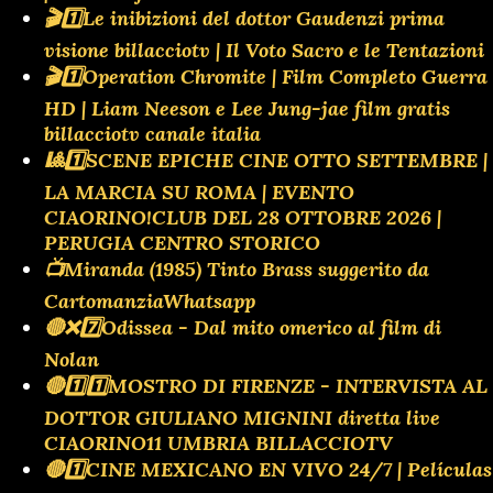
🎬1️⃣Le inibizioni del dottor Gaudenzi prima
visione billacciotv | Il Voto Sacro e le Tentazioni
🎬1️⃣Operation Chromite | Film Completo Guerra
HD | Liam Neeson e Lee Jung-jae film gratis
billacciotv canale italia
🎱1️⃣SCENE EPICHE CINE OTTO SETTEMBRE |
LA MARCIA SU ROMA | EVENTO
CIAORINO!CLUB DEL 28 OTTOBRE 2026 |
PERUGIA CENTRO STORICO
📺Miranda (1985) Tinto Brass suggerito da
CartomanziaWhatsapp
🔴❌️7️⃣Odissea - Dal mito omerico al film di
Nolan
🔴1️⃣1️⃣MOSTRO DI FIRENZE - INTERVISTA AL
DOTTOR GIULIANO MIGNINI diretta live
CIAORINO11 UMBRIA BILLACCIOTV
🔴1️⃣CINE MEXICANO EN VIVO 24/7 | Películas