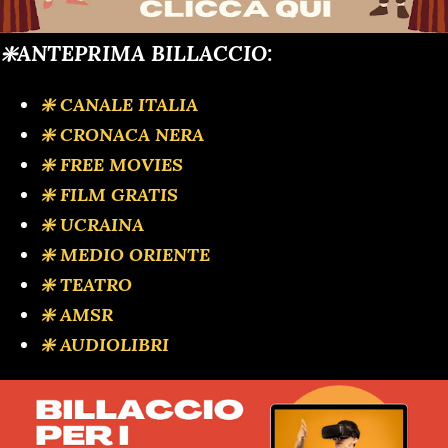
❇️ANTEPRIMA BILLACCIO:
❇️ CANALE ITALIA
❇️ CRONACA NERA
❇️ FREE MOVIES
❇️ FILM GRATIS
❇️ UCRAINA
❇️ MEDIO ORIENTE
❇️ TEATRO
❇️ AMSR
❇️ AUDIOLIBRI