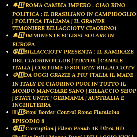
🔔1️⃣ ROMA CAMBIA IMPERO , CIAO RINO
POLITICA : IL BRASILIANO IN CAMPIDOGLIO
| POLITICA ITALIANA | IL GRANDE
TIMONIERE BILLACCIOTV CIAORINO1
🔔1️⃣ IMMINENTE ECLISSI SOLARE IN
EUROPA
🔞1️⃣BILLACCIOTV PRESENTA : IL KAMIKAZE
DEL CIAORINO!CLUB | TIKTOK | CANALE
ITALIA | COSTUME & SOCIETA' BILLACCIOTV
🪙1️⃣DA OGGI GRAZIE A PIU' ITALIA IL MADE
IN ITALY DI CIAORINO PUOI IN TUTTO IL
MONDO MANGIARE SANO | BILLACCIO SHOP
| STATI UNITI | GERMANIA | AUSTRALIA E
INGHILTERRA
👮‍♂️1️⃣Stop! Border Control Roma Fiumicino
EPISODIO 8
🔞1️⃣ Corruption | Filem Penuh 4K Ultra HD