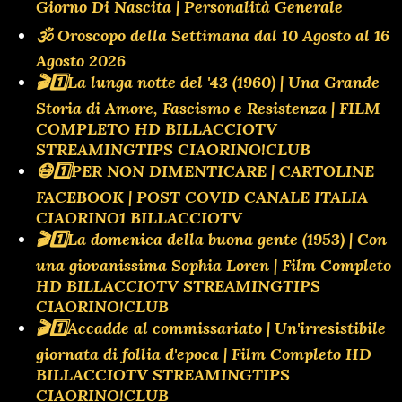
Giorno Di Nascita | Personalità Generale
🕉 Oroscopo della Settimana dal 10 Agosto al 16
Agosto 2026
🎬1️⃣La lunga notte del '43 (1960) | Una Grande
Storia di Amore, Fascismo e Resistenza | FILM
COMPLETO HD BILLACCIOTV
STREAMINGTIPS CIAORINO!CLUB
😷1️⃣PER NON DIMENTICARE | CARTOLINE
FACEBOOK | POST COVID CANALE ITALIA
CIAORINO1 BILLACCIOTV
🎬1️⃣La domenica della buona gente (1953) | Con
una giovanissima Sophia Loren | Film Completo
HD BILLACCIOTV STREAMINGTIPS
CIAORINO!CLUB
🎬1️⃣Accadde al commissariato | Un'irresistibile
giornata di follia d'epoca | Film Completo HD
BILLACCIOTV STREAMINGTIPS
CIAORINO!CLUB