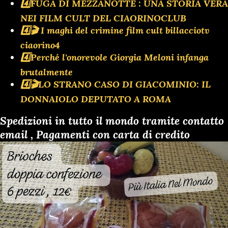
4️⃣FUGA DI MEZZANOTTE : UNA STORIA VERA
NEI FILM CULT DEL CIAORINOCLUB
4️⃣🎬 I maghi del crimine film cult billacciotv
ciaorino4
4️⃣Perché l'onorevole Giorgia Meloni infanga
brutalmente
4️⃣🎬LO STRANO CASO DI GIACOMINIO: IL
DONNAIOLO DEPUTATO A ROMA
Spedizioni in tutto il mondo tramite contatto
email , Pagamenti con carta di credito