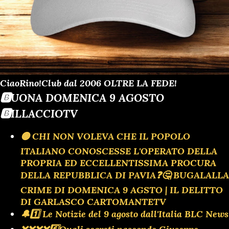
CiaoRino!Club dal 2006 OLTRE LA FEDE!
🅱️UONA DOMENICA 9 AGOSTO
🅱️ILLACCIOTV
🟡 CHI NON VOLEVA CHE IL POPOLO
ITALIANO CONOSCESSE L'OPERATO DELLA
PROPRIA ED ECCELLENTISSIMA PROCURA
DELLA REPUBBLICA DI PAVIA❓️🤔 BUGALALLA
CRIME DI DOMENICA 9 AGSTO | IL DELITTO
DI GARLASCO CARTOMANTETV
🔔1️⃣ Le Notizie del 9 agosto dall'Italia BLC News