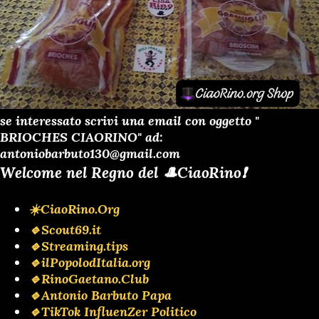
se interessato scrivi una email con oggetto "
BRIOCHES CIAORINO" ad:
antoniobarbuto130@gmail.com
Welcome nel Regno del 🎩CiaoRino❗️
☀️CiaoRino.Org
🔹Scout69.it
🔹Streaming.tips
🔹ilPopolodItalia.org
🔹RinoGaetano.Club
🔹Antonio Barbuto Papa
🔹TikTok InfluenZer Politico