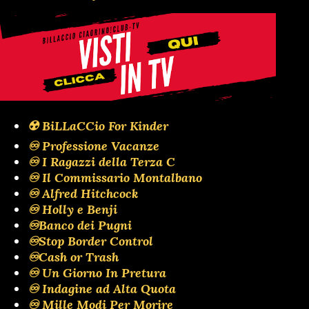
☢️ BiLLaCCio For Kinder
♾️ Professione Vacanze
♾️ I Ragazzi della Terza C
♾️ Il Commissario Montalbano
♾️ Alfred Hitchcock
♾️ Holly e Benji
♾️Banco dei Pugni
♾️Stop Border Control
♾️Cash or Trash
♾️ Un Giorno In Pretura
♾️ Indagine ad Alta Quota
♾️ Mille Modi Per Morire