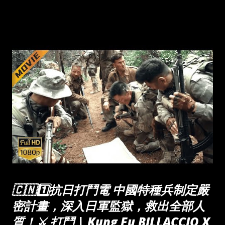
🇨🇳1️⃣抗日打鬥電 中國特種兵制定嚴
密計畫，深入日軍監獄，救出全部人
質！⚔️ 打鬥 | Kung Fu BILLACCIO X