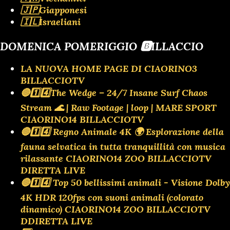
🇯🇵Giapponesi
🇮🇱Israeliani
DOMENICA POMERIGGIO 🅱️ILLACCIO
LA NUOVA HOME PAGE DI CIAORINO3
BILLACCIOTV
🔴1️⃣4️⃣The Wedge – 24/7 Insane Surf Chaos
Stream 🌊 | Raw Footage | loop | MARE SPORT
CIAORINO14 BILLACCIOTV
🔴1️⃣4️⃣ Regno Animale 4K 🌍 Esplorazione della
fauna selvatica in tutta tranquillità con musica
rilassante CIAORINO14 ZOO BILLACCIOTV
DIRETTA LIVE
🔴1️⃣4️⃣ Top 50 bellissimi animali - Visione Dolby
4K HDR 120fps con suoni animali (colorato
dinamico) CIAORINO14 ZOO BILLACCIOTV
DDIRETTA LIVE