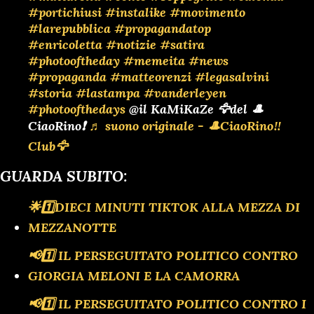
#portichiusi
#instalike
#movimento
#larepubblica
#propagandatop
#enricoletta
#notizie
#satira
#photooftheday
#memeita
#news
#propaganda
#matteorenzi
#legasalvini
#storia
#lastampa
#vanderleyen
#photoofthedays
@il KaMiKaZe 🦅del 🎩
CiaoRino❗
♬ suono originale - 🎩CiaoRino‼️
Club🦅
GUARDA SUBITO:
🌟1️⃣DIECI MINUTI TIKTOK ALLA MEZZA DI
MEZZANOTTE
📢1️⃣ IL PERSEGUITATO POLITICO CONTRO
GIORGIA MELONI E LA CAMORRA
📢1️⃣ IL PERSEGUITATO POLITICO CONTRO I