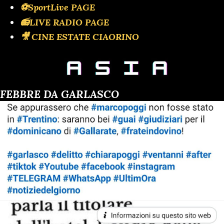
⚽SportLive PAGE
📻LIVE RADIO PAGE
🎥 CINE ESTATE CIAORINO
FEBBRE DA GARLASCO