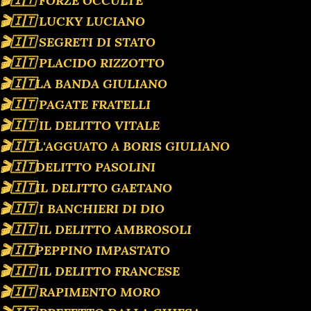
🎬🇮🇹 FORZE OCCULTE
🎬🇮🇹 LUCKY LUCIANO
🎬🇮🇹 SEGRETI DI STATO
🎬🇮🇹 PLACIDO RIZZOTTO
🎬🇮🇹LA BANDA GIULIANO
🎬🇮🇹 PAGATE FRATELLI
🎬🇮🇹 IL DELITTO VITALE
🎬🇮🇹L'AGGUATO A BORIS GIULIANO
🎬🇮🇹DELITTO PASOLINI
🎬🇮🇹IL DELITTO GAETANO
🎬🇮🇹 I BANCHIERI DI DIO
🎬🇮🇹 IL DELITTO AMBROSOLI
🎬🇮🇹PEPPINO IMPASTATO
🎬🇮🇹 IL DELITTO FRANCESE
🎬🇮🇹 RAPIMENTO MORO