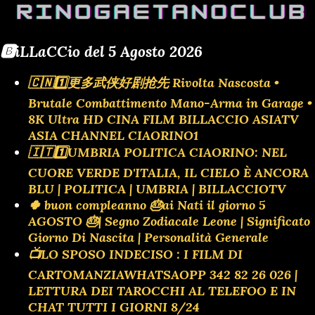
🅱️iLLaCCio del 5 Agosto 2026
🇨🇳1️⃣更多武侠好剧抢先 Rivolta Nascosta •
Brutale Combattimento Mano-Arma in Garage •
8K Ultra HD CINA FILM BILLACCIO ASIATV
ASIA CHANNEL CIAORINO1
🇮🇹1️⃣UMBRIA POLITICA CIAORINO: NEL
CUORE VERDE D'ITALIA, IL CIELO È ANCORA
BLU | POLITICA | UMBRIA | BILLACCIOTV
🍀 buon compleanno 🎂ai Nati il giorno 5
AGOSTO 🎂| Segno Zodiacale Leone | Significato
Giorno Di Nascita | Personalità Generale
📺LO SPOSO INDECISO : I FILM DI
CARTOMANZIAWHATSAOPP 342 82 26 026 |
LETTURA DEI TAROCCHI AL TELEFOO E IN
CHAT TUTTI I GIORNI 8/24