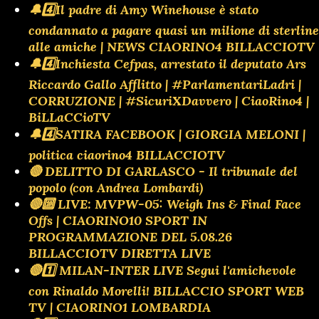
🔔4️⃣Il padre di Amy Winehouse è stato
condannato a pagare quasi un milione di sterline
alle amiche | NEWS CIAORINO4 BILLACCIOTV
🔔4️⃣Inchiesta Cefpas, arrestato il deputato Ars
Riccardo Gallo Afflitto | #ParlamentariLadri |
CORRUZIONE | #SicuriXDavvero | CiaoRino4 |
BiLLaCCioTV
🔔4️⃣SATIRA FACEBOOK | GIORGIA MELONI |
politica ciaorino4 BILLACCIOTV
🔴 DELITTO DI GARLASCO - Il tribunale del
popolo (con Andrea Lombardi)
🔴🔟 LIVE: MVPW-05: Weigh Ins & Final Face
Offs | CIAORINO10 SPORT IN
PROGRAMMAZIONE DEL 5.08.26
BILLACCIOTV DIRETTA LIVE
🔴1️⃣ MILAN-INTER LIVE Segui l'amichevole
con Rinaldo Morelli! BILLACCIO SPORT WEB
TV | CIAORINO1 LOMBARDIA