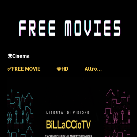
🌍Cinema
✅️FREE MOVIE
💎HD
Altro…