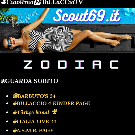
🎩CiaoRino2️⃣ BiLLaCCioTV
❇️GUARDA SUBITO
🔞BARBUTO'S 24
❇️BILLACCIO 4 KINDER PAGE
❇️Türkçe kanal 🎥
❇️ITALIA LIVE 24
❇️A.S.M.R. PAGE