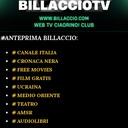
❇️ANTEPRIMA BILLACCIO:
❇️ CANALE ITALIA
❇️ CRONACA NERA
❇️ FREE MOVIES
❇️ FILM GRATIS
❇️ UCRAINA
❇️ MEDIO ORIENTE
❇️ TEATRO
❇️ AMSR
❇️ AUDIOLIBRI