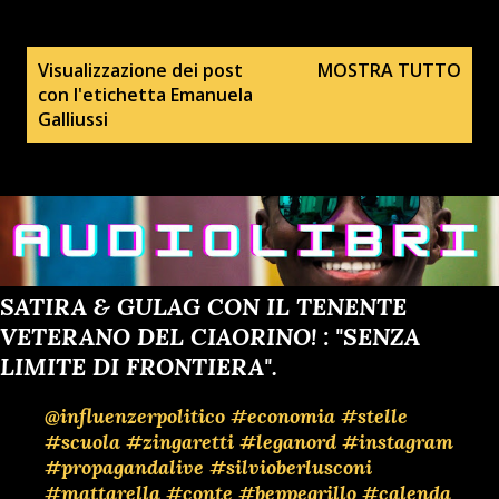
P
Visualizzazione dei post
MOSTRA TUTTO
con l'etichetta
Emanuela
o
Galliussi
s
t
SATIRA & GULAG CON IL TENENTE
VETERANO DEL CIAORINO! : "SENZA
LIMITE DI FRONTIERA".
@influenzerpolitico
#economia
#stelle
#scuola
#zingaretti
#leganord
#instagram
#propagandalive
#silvioberlusconi
#mattarella
#conte
#beppegrillo
#calenda