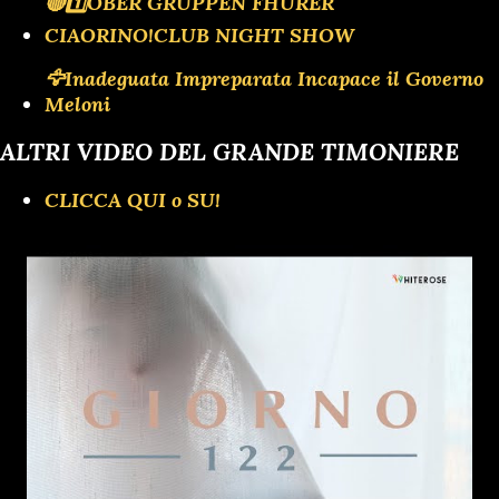
🔴1️⃣OBER GRUPPEN FHURER
CIAORINO!CLUB NIGHT SHOW
🦅Inadeguata Impreparata Incapace il Governo
Meloni
ALTRI VIDEO DEL GRANDE TIMONIERE
CLICCA QUI o SU!