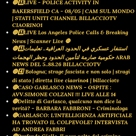
🔴1️⃣LIVE - POLICE ACTIVITY IN
BAKERSFIELD CA - 08/05 | CAM SUL MONDO
| STATI UNITI CHANNEL BILLACCIOTV
CIAORINO1
🔴1️⃣LIVE Los Angeles Police Calls & Breaking
News | Scanner Live 🛑
🔴1️⃣استنفار عسكري في الحدود العراقية.. تعليمات
حكومية صارمة لتأمين الحدود وحظر الهجمات ARAB
NEWS DEL 5..88.26 BILLACCIOTV
🔴4️⃣ Bologna; strage fascista e non solo | stragi
di stato | diretta live ciaorino4 | billacciotv
🔴CASO GARLASCO NEWS - OSPITE :
AVV.SIMONE COLZANI !!! LIVE ALLE 14
🔴Delitto di Garlasco, qualcuno non dice la
verità? - BARBARA FABBRONI - Criminologa
🔴GARLASCO: L'INTELLIGENZA ARTIFICIALE
HA TROVATO IL COLPEVOLE? INTERVISTA
AD ANDREA FABBRI