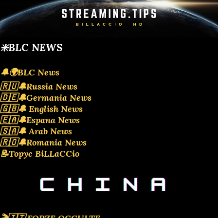
❇️BLC NEWS
🔔🌍BLC News
🇷🇺🔔Russia News
🇩🇪🔔Germania News
🇬🇧🔔 English News
🇪🇦🔔Espana News
🇸🇦🔔 Arab News
🇷🇴🔔Romania News
📝Topyc BiLLaCCio