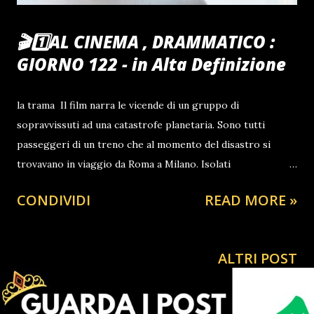
🎬1️⃣AL CINEMA , DRAMMATICO :
GIORNO 122 - in Alta Definizione
la trama Il film narra le vicende di un gruppo di
sopravvissuti ad una catastrofe planetaria. Sono tutti
passeggeri di un treno che al momento del disastro si
trovavano in viaggio da Roma a Milano. Isolati
sull’Appennino, dopo avere atteso invano i soccorsi, i nostri
CONDIVIDI
READ MORE »
si mettono in cammino alla ricerca di viveri e di un riparo.
@influenzerpolitico ♬ suono originale - 🎩CiaoRino‼️Club🦅
ALTRI POST