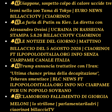
🔔1️⃣Giappone, sospetto colpo di calore uccide tre
leoni nello zoo Tama di Tokyo | EURO NEWS
BILLACCIOTV | CIAORINO1
🔔1️⃣La furia di Putin su Kiev. La diretta con
Alessandro Orsini | UCRAINA IN RASSEGNA
STAMPA 5.8.26 BILLACCIOTV CIAORINO1
🔔1️⃣LE NOTIZIE DEL GIORNO | MATTINO
BILLACCIO DEL 5 AGOSTO 2026 | CIAORINO1
FT ILPOPOLODITALIA.ORG INFO SENZA
CIARPAME CANALE ITALIA
🔔1️⃣Trump annuncia trattative con l'Iran:
"Ultima chance prima della decapitazione",
Teheran smentisce | BLC NEWS FT
ILPOPOLODITALIA.ORG INFO NO CIARPAME
PER UN POPOLO SOVRANO
🔔4️⃣CLAMOROSO FALLIMENTO DI GIORGIA
MELONI | lo strillone | parlamentariladri |
ciaorino4 billaccioTV