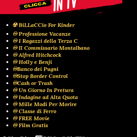
☢️ BiLLaCCio For Kinder
♾️ Professione Vacanze
♾️ I Ragazzi della Terza C
♾️ Il Commissario Montalbano
♾️ Alfred Hitchcock
♾️ Holly e Benji
♾️Banco dei Pugni
♾️Stop Border Control
♾️Cash or Trash
♾️ Un Giorno In Pretura
♾️ Indagine ad Alta Quota
♾️ Mille Modi Per Morire
♾️ Classe di Ferro
♾️ FREE Movie
♾️ Film Gratis