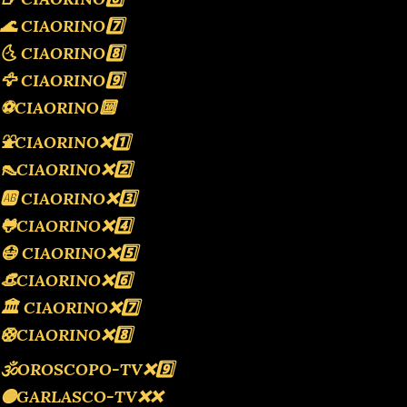
🌊 CIAORINO7️⃣
🌜 CIAORINO8️⃣
🦅 CIAORINO9️⃣
⚽️CIAORINO🔟
⛲️CIAORINO❌️1️⃣
👠CIAORINO❌️2️⃣
🆎 CIAORINO❌️3️⃣
🐸CIAORINO❌️4️⃣
😷 CIAORINO❌️5️⃣
👒CIAORINO❌️6️⃣
🏛 CIAORINO❌️7️⃣
🛟CIAORINO❌️8️⃣
🕉OROSCOPO-TV❌️9️⃣
🟡GARLASCO-TV❌️❌️