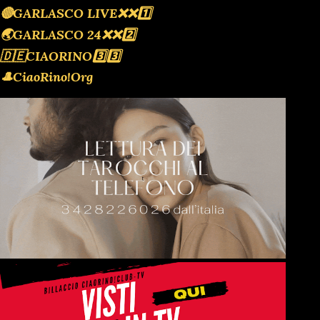
🔴GARLASCO LIVE❌️❌️1️⃣
🌏GARLASCO 24❌️❌️2️⃣
🇩🇪CIAORINO3️⃣3️⃣
🎩CiaoRino!Org