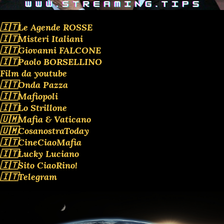
🇮🇹Le Agende ROSSE
🇮🇹Misteri Italiani
🇮🇹Giovanni FALCONE
🇮🇹Paolo BORSELLINO
Film da youtube
🇮🇹Onda Pazza
🇮🇹Mafiopoli
🇮🇹Lo Strillone
🇺🇲Mafia & Vaticano
🇺🇲CosanostraToday
🇮🇹CineCiaoMafia
🇮🇹Lucky Luciano
🇮🇹Sito CiaoRino!
🇮🇹Telegram