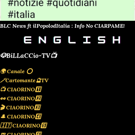
BLC News ft ilPopolodItalia : Info No CIARPAME!
🐶BiLLaCCio-TV📺
🌍 Canale ⭕️
🪄Cartomante🔮TV
📺 CIAORINO1️⃣
👀 CIAORINO2️⃣
🎬 CIAORINO3️⃣
🎩 CIAORINO4️⃣
🇮🇹 CIAORINO5️⃣
🍺 CIAORINO6️⃣