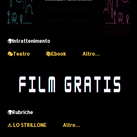
🌍Intrattenimento
🎭Teatro
📚Ebook
Altro…
🌍Rubriche
⚠️ LO STRILLONE
Altro…