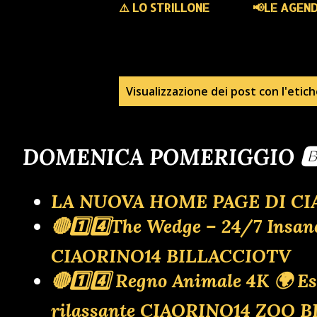
⚠️ LO STRILLONE
📢LE AGEN
P
Visualizzazione dei post con l'etic
o
DOMENICA POMERIGGIO 🅱
s
t
LA NUOVA HOME PAGE DI CI
🔴1️⃣4️⃣The Wedge – 24/7 Insa
CIAORINO14 BILLACCIOTV
🔴1️⃣4️⃣ Regno Animale 4K 🌍 Es
rilassante CIAORINO14 ZOO 