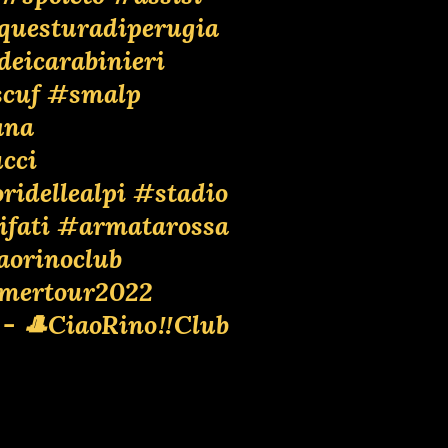
questuradiperugia
deicarabinieri
cuf
#smalp
ana
cci
ridellealpi
#stadio
ifati
#armatarossa
aorinoclub
mertour2022
 - 🎩CiaoRino‼️Club