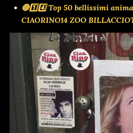
🔴1️⃣4️⃣ Top 50 bellissimi anim
CIAORINO14 ZOO BILLACCIO