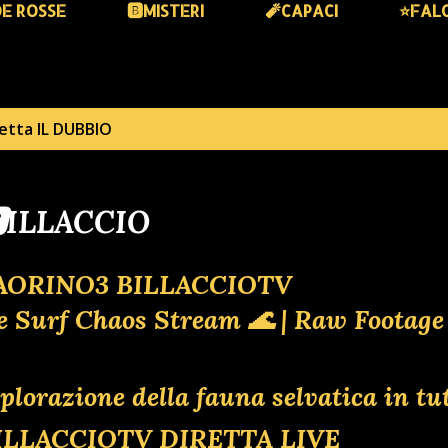
DE ROSSE
🅱️MISTERI
🧨CAPACI
⭐️FAL
hetta
IL DUBBIO
️ILLACCIO
AORINO3 BILLACCIOTV
ne Surf Chaos Stream 🌊 | Raw Footag
plorazione della fauna selvatica in tu
BILLACCIOTV DIRETTA LIVE