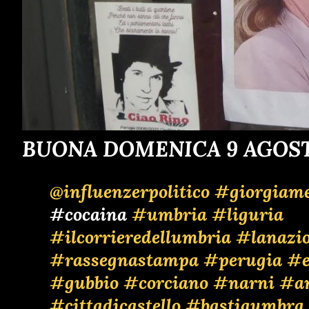
BUONA DOMENICA 9 AGOST
@influenzerpolitico
#giorgiame
#cocaina
#umbria
#liguria
#ilcorrieredellumbria
#lanazi
#rassegnastampa
#perugia
#e
#gubbio
#corciano
#narni
#a
#cittadicastello
#bastiaumbra