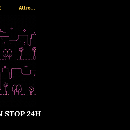
E
Altro…
N STOP 24H