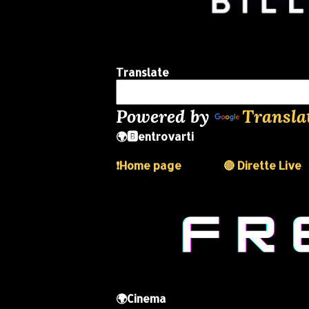
Translate
Powered by
Transla
🌍🅱️entrovarti
❗️Home page
🔴 Dirette Live
🌍Cinema