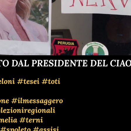
O DAL PRESIDENTE DEL CIA
loni
#tesei
#toti
one
#ilmessaggero
lezioniregionali
melia
#terni
#spoleto
#assisi