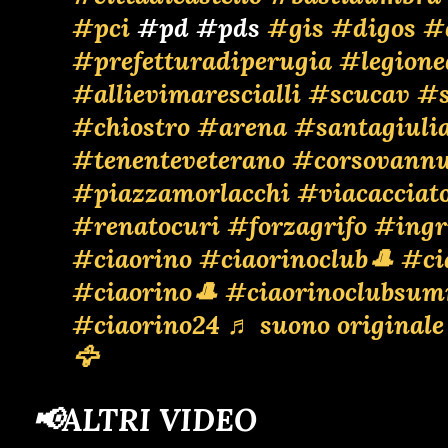
#pci
#pd #pds
#gis
#digos
#
#prefetturadiperugia
#legione
#allievimarescialli
#scucav
#s
#chiostro
#arena
#santagiuli
#tenenteveterano
#corsovannu
#piazzamorlacchi
#viacacciato
#renatocuri
#forzagrifo
#ingr
#ciaorino
#ciaorinoclub🎩
#ci
#ciaorino🎩
#ciaorinoclubsum
#ciaorino24
♬ suono originale
🦅
📢ALTRI VIDEO