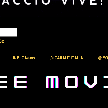
te
🔔 BLC News
📺 CANALE ITALIA
🔴 Y