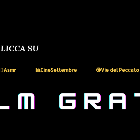
LICCA SU
🏻‍♀️Asmr
🎱CineSettembre
🔞Vie del Peccato