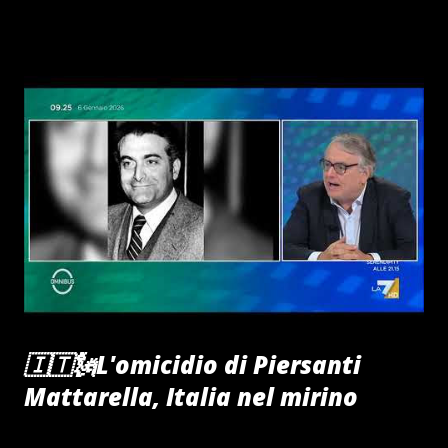
Culture CINEMA TEATRO CONCERTI E AUDIOLIBRI
TUTTO GRATIS - senza pubblicita' o download SOSTIENI
IL PROGETTO FAI ORA LA TUA GUARDA ANCHE 🔔🇮🇹
INTERVENTI PUBBLICI DI ANTONIO BARBUTO
PRESIDENTE OF CIAORINO!CLUB PERUGIA | ITALIA
WWW.CIAORINO.ORG Buon Ascolto Umbria elezione
consiglio regionale 31 maggio 2015 - intervento del
Candidato Antonio BARBUTO Giornata Mondiale contro la
Fame nel Mondo ,il presidente Antonio BARBUTO
interviene in un Liceo di Perugia Intervento a Palazzo dei
Priori in Perugia del Presidente Antonio BARBUTO nella
giornata contro la Violenza Il Presi...
🇮🇹🗽L'omicidio di Piersanti
Mattarella, Italia nel mirino