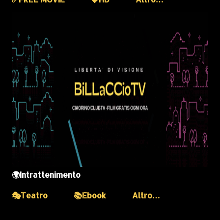
🌍Intrattenimento
🎭Teatro
📚Ebook
Altro…