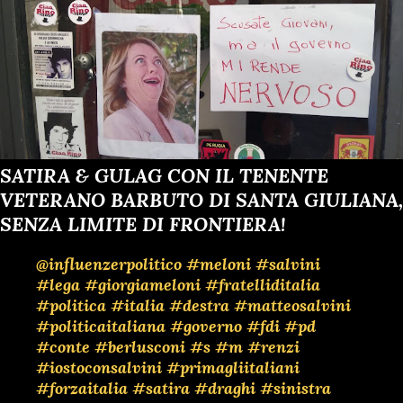
SATIRA & GULAG CON IL TENENTE
VETERANO BARBUTO DI SANTA GIULIANA,
SENZA LIMITE DI FRONTIERA!
@influenzerpolitico
#meloni
#salvini
#lega
#giorgiameloni
#fratelliditalia
#politica
#italia
#destra
#matteosalvini
#politicaitaliana
#governo
#fdi
#pd
#conte
#berlusconi
#s
#m
#renzi
#iostoconsalvini
#primagliitaliani
#forzaitalia
#satira
#draghi
#sinistra