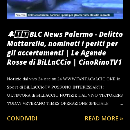
🔔🇮🇹 BLC News Palermo - Delitto
Mattarella, nominati i periti per
gli accertamenti | Le Agende
Rosse di BiLLaCCio | CiaoRinoTV1
Notizie dal vivo 24 ore su 24 WWW.FANTACALCIO.ONE lo
Sport di BiLLaCCioTV POSSONO INTERESSARTI :
ULTIM'ORA di BILLACCIO NOTIZIE DAL VIVO TIKTOKERS
TODAY VETERANO TIMES OPERAZIONE SPECIALE
UCRAINA IL GRANDE TIMONIERE L'INVASIONE DELLA
CONDIVIDI
READ MORE »
PALESTINA PARLAMENTO OGGI Se ti Piace il Post che
hai visto Sostieni CiaoRino e le Piattaforme dello Sharing