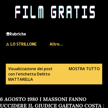
🌍Rubriche
⚠️ LO STRILLONE
Altro…
P
Visualizzazione dei post
MOSTRA TUTTO
con l'etichetta
Delitto
o
MATTARELLA
s
t
6 AGOSTO 1980 I MASSONI FANNO
UCCIDERE IL GIUDICE GAETANO COSTA :