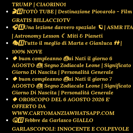
TRUMP | CIAORINO1
🎬1️⃣TOTÒ TUBE | Destinazione Piovarolo - Film
GRATIS BILLACCIOTV
🎧1️⃣Una lezione davvero spaziale 🪐 | ASMR ITA
| Astronomy Lesson ☾ Miti & Pianeti
🎭1️⃣Tutto il meglio di Marta e Gianluca 👫 |
100% NOVE
🍀 buon compleanno 🎂ai Nati il giorno 6
AGOSTO 🎂| Segno Zodiacale Leone | Significato
Giorno Di Nascita | Personalità Generale
🍀 buon compleanno 🎂ai Nati il giorno 7
AGOSTO 🎂| Segno Zodiacale Leone | Significato
Giorno Di Nascita | Personalità Generale
🍀 OROSCOPO DEL 6 AGOSTO 2026 E'
OFFERTO DA
WWW.CARTOMANZIAWHATSAPP.COM
🤒1️⃣ Febbre da Garlasco GIALLO
GARLASCOPOLI: INNOCENTE E COLPEVOLE