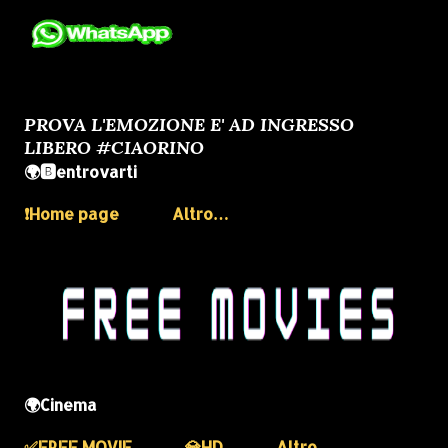
PROVA L'EMOZIONE E' AD INGRESSO
LIBERO #CIAORINO
🌍🅱️entrovarti
❗️Home page
Altro…
🌍Cinema
✅️FREE MOVIE
💎HD
Altro…