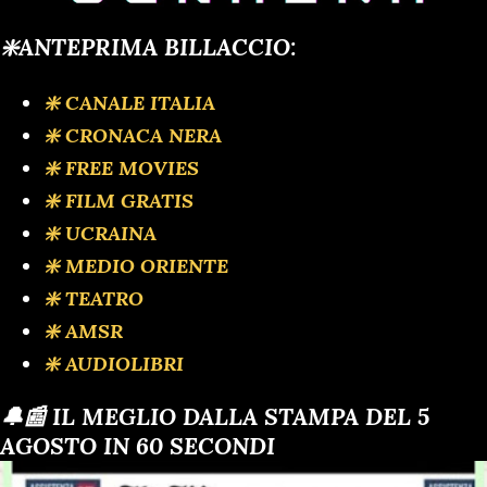
❇️ANTEPRIMA BILLACCIO:
❇️ CANALE ITALIA
❇️ CRONACA NERA
❇️ FREE MOVIES
❇️ FILM GRATIS
❇️ UCRAINA
❇️ MEDIO ORIENTE
❇️ TEATRO
❇️ AMSR
❇️ AUDIOLIBRI
🔔📰 IL MEGLIO DALLA STAMPA DEL 5
AGOSTO IN 60 SECONDI