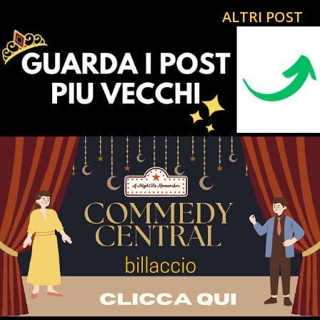
24 ore non stop La Notizia del Giorno Influenzer Politico
ALTRI POST
CiaoRino Contro Ogni atto di Ingerenza Pubblica
#CiaoRino! 🔔🇮🇹Non maltrattare i cani , mostrati
irriverente davanti ai parlamentari cani , tu puoi! Un tanto
Caloroso Quanto Fraterno Saluto, dal Tuo AMICONE In
questa epoca apparentemente senza luce e intrisa di
Parlamentari Ladri che non reggiamo più RILASSATI CON
UN FILM GRATIS PER GUARDARNE ALTRI 🎩ATTIVISMO
COSTITUZIONALE CRISTIANO Contro i Ladri Massoni in
parlamento POSSONO INTERESSARTI : ULTIM'ORA di
BILLACCIO NOTIZIE DAL VIVO TIKTOKERS TODAY
VETERANO TIMES OPERAZIONE SPECIALE UCR...