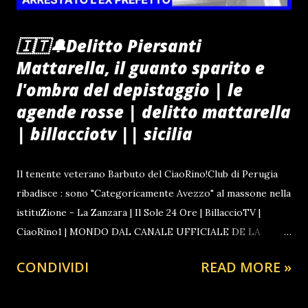
🇮🇹🔔Delitto Piersanti
Mattarella, il guanto sparito e
l'ombra del depistaggio | le
agende rosse | delitto mattarella
| billacciotv || sicilia
Il tenente veterano Barbuto del CiaoRino!Club di Perugia
ribadisce : sono "Categoricamente Avezzo" al massone nella
istituZione - La Zanzara | Il Sole 24 Ore | BillaccioTV |
CiaoRino1 | MONDO DAL CANALE UFFICIALE DE LA
ZANZARA LA TELEFONATA A SORPRESA QUALCHE
CONDIVIDI
READ MORE »
SETTIMANA PRIMA GUARDA ANCHE IL FILM SULLA
STORIA DELLA MASSONERIA Ascolta Ora Notizie dal Vivo