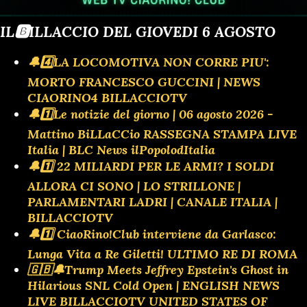
IL🅱️ILLACCIO DEL GIOVEDI 6 AGOSTO
🔔4️⃣LA LOCOMOTIVA NON CORRE PIU':
MORTO FRANCESCO GUCCINI | NEWS
CIAORINO4 BILLACCIOTV
🔔1️⃣Le notizie del giorno | 06 agosto 2026 -
Mattino BiLLaCCio RASSEGNA STAMPA LIVE
Italia | BLC News ilPopolodItalia
🔔1️⃣ 22 MILIARDI PER LE ARMI? I SOLDI
ALLORA CI SONO | LO STRILLONE |
PARLAMENTARI LADRI | CANALE ITALIA |
BILLACCIOTV
🔔1️⃣ CiaoRino!Club interviene da Garlasco:
Lunga Vita a Re Giletti! ULTIMO RE DI ROMA
🇬🇧🔔Trump Meets Jeffrey Epstein's Ghost in
Hilarious SNL Cold Open | ENGLISH NEWS
LIVE BILLACCIOTV UNITED STATES OF