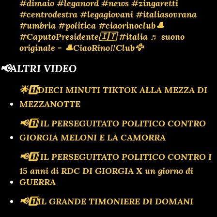
#dimaio
#leganord
#news
#zingaretti
#centrodestra
#legagiovani
#italiasovrana
#umbria
#politica
#ciaorinoclub🎩
#CaputoPresidente🇮🇹
#italia
♬ suono
originale - 🎩CiaoRino‼️Club🦅
📢ALTRI VIDEO
🌟1️⃣DIECI MINUTI TIKTOK ALLA MEZZA DI
MEZZANOTTE
📢1️⃣ IL PERSEGUITATO POLITICO CONTRO
GIORGIA MELONI E LA CAMORRA
📢1️⃣ IL PERSEGUITATO POLITICO CONTRO I
15 anni di RDC DI GIORGIA X un giorno di
GUERRA
📢1️⃣IL GRANDE TIMONIERE DI DOMANI