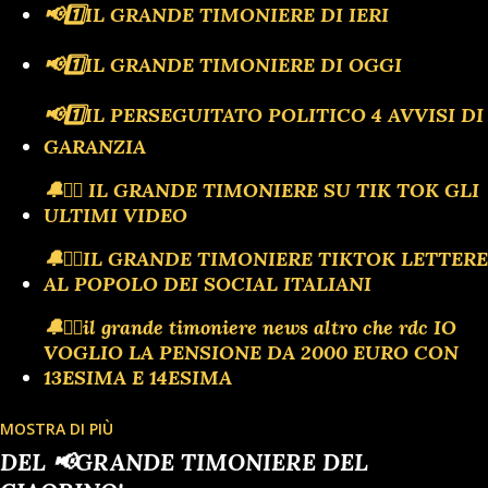
📢1️⃣IL GRANDE TIMONIERE DI IERI
📢1️⃣IL GRANDE TIMONIERE DI OGGI
📢1️⃣IL PERSEGUITATO POLITICO 4 AVVISI DI
GARANZIA
🔔🏴‍☠️ IL GRANDE TIMONIERE SU TIK TOK GLI
ULTIMI VIDEO
🔔🏴‍☠️IL GRANDE TIMONIERE TIKTOK LETTERE
AL POPOLO DEI SOCIAL ITALIANI
🔔🏴‍☠️il grande timoniere news altro che rdc IO
VOGLIO LA PENSIONE DA 2000 EURO CON
13ESIMA E 14ESIMA
MOSTRA DI PIÙ
🔔🗣️ULTIM'ORA TIK TOK IL MEGLIO DI
DEL 📢GRANDE TIMONIERE DEL
ANTONIO BARBUTO PRESIDENTE DEL