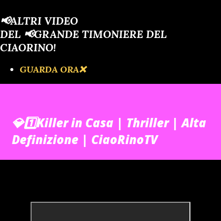
📢ALTRI VIDEO
DEL 📢GRANDE TIMONIERE DEL
CIAORINO!
GUARDA ORA❌️
💎1️⃣Killer in Casa | Thriller | Alta
Definizione | CiaoRinoTV