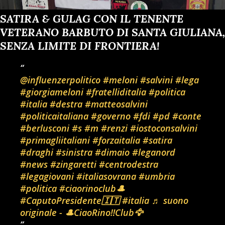
SATIRA & GULAG CON IL TENENTE
VETERANO BARBUTO DI SANTA GIULIANA,
SENZA LIMITE DI FRONTIERA!
@influenzerpolitico
#meloni
#salvini
#lega
#giorgiameloni
#fratelliditalia
#politica
#italia
#destra
#matteosalvini
#politicaitaliana
#governo
#fdi
#pd
#conte
#berlusconi
#s
#m
#renzi
#iostoconsalvini
#primagliitaliani
#forzaitalia
#satira
#draghi
#sinistra
#dimaio
#leganord
#news
#zingaretti
#centrodestra
#legagiovani
#italiasovrana
#umbria
#politica
#ciaorinoclub🎩
#CaputoPresidente🇮🇹
#italia
♬ suono
originale - 🎩CiaoRino‼️Club🦅