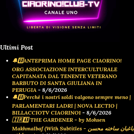
Ultimi Post
🔔1️⃣ANTEPRIMA HOME PAGE CIAORINO!
ORG ASSOCIAZIONE INTERCULTURALE
CAPITANATA DAL TENENTE VETERANO
BARBUTO DI SANTA GIULIANA IN
PERUGIA
- 8/6/2026
🔔1️⃣Perché i nostri soldi valgono sempre meno |
PARLAMENTARI LADRI | NOVA LECTIO |
BILLACCIOTV CIAORINO1
- 8/6/2026
🇮🇷1️⃣ THE GARDENER - by Mohsen
Makhmalbaf (With Subtitles - باغبان ساخته محسن