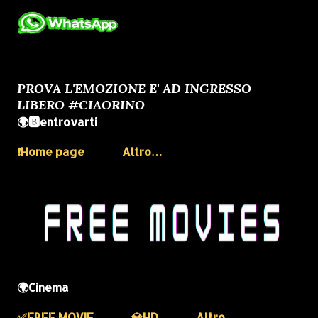
PROVA L'EMOZIONE E' AD INGRESSO
LIBERO #CIAORINO
🌍🅱️entrovarti
❗️Home page
Altro…
🌍Cinema
✅️FREE MOVIE
💎HD
Altro…