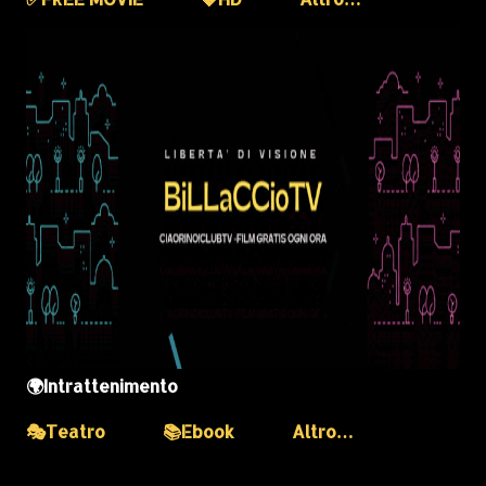
🌍Intrattenimento
🎭Teatro
📚Ebook
Altro…