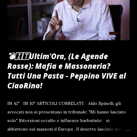
a Francesco , erede al trono delle Due Sicilie ,
inizialmente conosciuto solo attraverso l'immagine di una
miniatura . Il matrimonio serviva a rafforzare il legame
tra la corona d...
💣🇮🇹Ultim'Ora, (Le Agende
Rosse): Mafia e Massoneria?
Tutti Una Pasta - Peppino VIVE al
CiaoRino!
IN 42" IN 10" ARTICOLI CORRELATI: Aldo Spinelli, gli
avvocati non si presentano in tribunale: "Mi hanno lasciato
solo" Ritorsioni occulte e influenze barbutiste: si
abbattono sui massoni d Europa . Il deserto lasciato alle