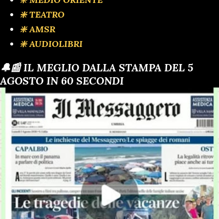
❇️ TEATRO
❇️ AMSR
❇️ AUDIOLIBRI
🔔📰 IL MEGLIO DALLA STAMPA DEL 5
AGOSTO IN 60 SECONDI