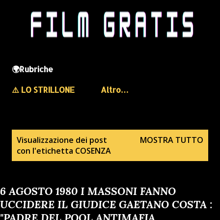
🌍Rubriche
⚠️ LO STRILLONE
Altro…
P
Visualizzazione dei post
MOSTRA TUTTO
con l'etichetta
COSENZA
o
s
t
6 AGOSTO 1980 I MASSONI FANNO
UCCIDERE IL GIUDICE GAETANO COSTA :
"PADRE DEL POOL ANTIMAFIA