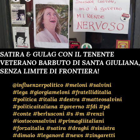
SATIRA & GULAG CON IL TENENTE
VETERANO BARBUTO DI SANTA GIULIANA,
SENZA LIMITE DI FRONTIERA!
@influenzerpolitico
#meloni
#salvini
#lega
#giorgiameloni
#fratelliditalia
#politica
#italia
#destra
#matteosalvini
#politicaitaliana
#governo
#fdi
#pd
#conte
#berlusconi
#s
#m
#renzi
#iostoconsalvini
#primagliitaliani
#forzaitalia
#satira
#draghi
#sinistra
#dimaio
#leganord
#news
#zingaretti