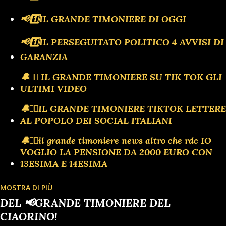
📢1️⃣IL GRANDE TIMONIERE DI OGGI
📢1️⃣IL PERSEGUITATO POLITICO 4 AVVISI DI
GARANZIA
🔔🏴‍☠️ IL GRANDE TIMONIERE SU TIK TOK GLI
ULTIMI VIDEO
🔔🏴‍☠️IL GRANDE TIMONIERE TIKTOK LETTERE
AL POPOLO DEI SOCIAL ITALIANI
🔔🏴‍☠️il grande timoniere news altro che rdc IO
VOGLIO LA PENSIONE DA 2000 EURO CON
13ESIMA E 14ESIMA
MOSTRA DI PIÙ
🔔🗣️ULTIM'ORA TIK TOK IL MEGLIO DI
DEL 📢GRANDE TIMONIERE DEL
ANTONIO BARBUTO PRESIDENTE DEL
CIAORINO!
CIAORINOCLUB