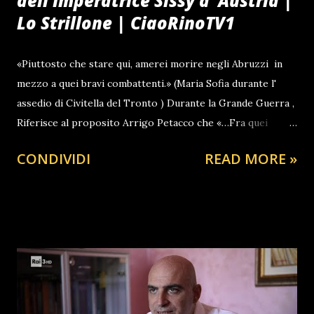
dell'Imperatrice Sissy d' Austria |
Lo Strillone | CiaoRinoTV1
«Piuttosto che stare qui, amerei morire negli Abruzzi in
mezzo a quei bravi combattenti.» (Maria Sofia durante l'
assedio di Civitella del Tronto ) Durante la Grande Guerra ,
Riferisce al proposito Arrigo Petacco che «…Fra quei
soldati laceri ed affamati, lei cerca i suoi napoletani.
CONDIVIDI
READ MORE »
Distribuisce, come a Gaeta, bons bons e sigari» Maria Sofia
Amalia era quindi sorella della ben più nota Elisabetta
"Sissi", imperatrice d'Austria . Crebbe con tre fratelli e
quattro sorelle tra il castello di Possenhofen e Monaco di
Baviera. Divenne una bellezza, con occhi e capelli scuri
ereditati dalla nonna paterna, la duchessa Amalia in Baviera
; aveva portamento nobile e insieme maniere molto
graziose ». Nel 1858 fu promessa in sposa, diciassettenne,