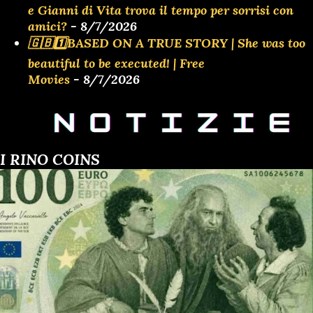
e Gianni di Vita trova il tempo per sorrisi con
amici?
- 8/7/2026
🇬🇧1️⃣BASED ON A TRUE STORY | She was too
beautiful to be executed! | Free
Movies
- 8/7/2026
I RINO COINS