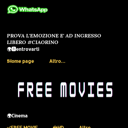
PROVA L'EMOZIONE E' AD INGRESSO
LIBERO #CIAORINO
🌍🅱️entrovarti
❗️Home page
Altro…
🌍Cinema
✅️FREE MOVIE
💎HD
Altro…