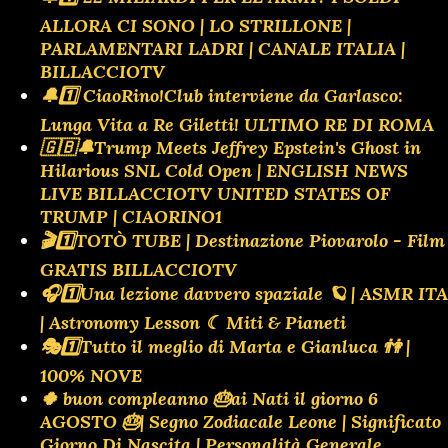
ALLORA CI SONO | LO STRILLONE |
PARLAMENTARI LADRI | CANALE ITALIA |
BILLACCIOTV
🔔1️⃣ CiaoRino!Club interviene da Garlasco:
Lunga Vita a Re Giletti! ULTIMO RE DI ROMA
🇬🇧🔔Trump Meets Jeffrey Epstein's Ghost in
Hilarious SNL Cold Open | ENGLISH NEWS
LIVE BILLACCIOTV UNITED STATES OF
TRUMP | CIAORINO1
🎬1️⃣TOTÒ TUBE | Destinazione Piovarolo - Film
GRATIS BILLACCIOTV
🎧1️⃣Una lezione davvero spaziale 🪐 | ASMR ITA
| Astronomy Lesson ☾ Miti & Pianeti
🎭1️⃣Tutto il meglio di Marta e Gianluca 👫 |
100% NOVE
🍀 buon compleanno 🎂ai Nati il giorno 6
AGOSTO 🎂| Segno Zodiacale Leone | Significato
Giorno Di Nascita | Personalità Generale