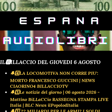
IL🅱️ILLACCIO DEL GIOVEDI 6 AGOSTO
🔔4️⃣LA LOCOMOTIVA NON CORRE PIU':
MORTO FRANCESCO GUCCINI | NEWS
CIAORINO4 BILLACCIOTV
🔔1️⃣Le notizie del giorno | 06 agosto 2026 -
Mattino BiLLaCCio RASSEGNA STAMPA LIVE
Italia | BLC News ilPopolodItalia
🔔1️⃣ 22 MILIARDI PER LE ARMI? I SOLDI