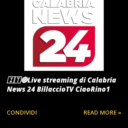
🇮🇹🔴Live streaming di Calabria
News 24 BillaccioTV CiaoRino1
CONDIVIDI
READ MORE »