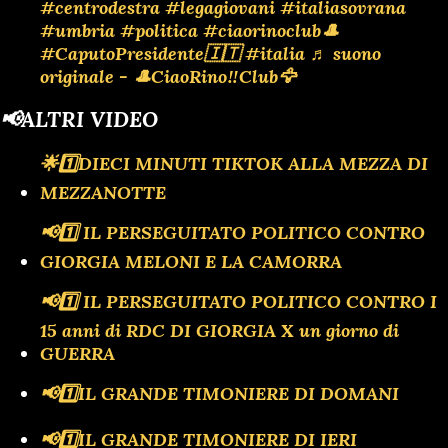
#centrodestra
#legagiovani
#italiasovrana
#umbria
#politica
#ciaorinoclub🎩
#CaputoPresidente🇮🇹
#italia
♬ suono
originale - 🎩CiaoRino‼️Club🦅
📢ALTRI VIDEO
🌟1️⃣DIECI MINUTI TIKTOK ALLA MEZZA DI
MEZZANOTTE
📢1️⃣ IL PERSEGUITATO POLITICO CONTRO
GIORGIA MELONI E LA CAMORRA
📢1️⃣ IL PERSEGUITATO POLITICO CONTRO I
15 anni di RDC DI GIORGIA X un giorno di
GUERRA
📢1️⃣IL GRANDE TIMONIERE DI DOMANI
📢1️⃣IL GRANDE TIMONIERE DI IERI