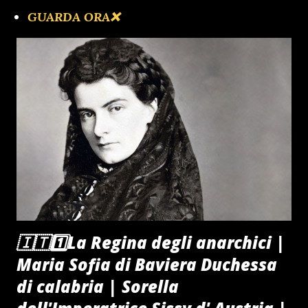
GUARDA ORA❌️
🔴1️⃣OBER GRUPPEN FHURER
CIAORINO!CLUB NIGHT SHOW
🦅Inadeguata Impreparata Incapace il Governo
Meloni
🇮🇹1️⃣La Regina degli anarchici |
Maria Sofia di Baviera Duchessa
di calabria | Sorella