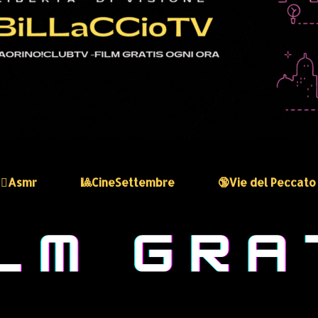
🏻‍♀️Asmr
🎱CineSettembre
🔞Vie del Peccato