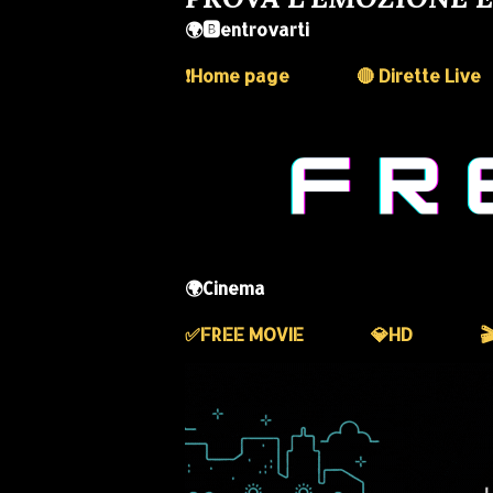
🌍🅱️entrovarti
❗️Home page
🔴 Dirette Live
🌍Cinema
✅️FREE MOVIE
💎HD
