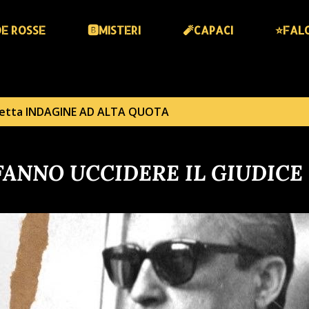
DE ROSSE
🅱️MISTERI
🧨CAPACI
⭐️FAL
hetta
INDAGINE AD ALTA QUOTA
 FANNO UCCIDERE IL GIUDICE