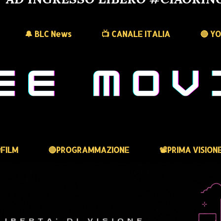
🔔 BLC News
📺 CANALE ITALIA
🔴 Y
FILM
🔴PROGRAMMAZIONE
📽️PRIMA VISION