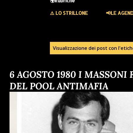
🌍Rubriche
⚠️ LO STRILLONE
📢LE AGEN
P
Visualizzazione dei post con l'etic
o
6 AGOSTO 1980 I MASSONI
s
DEL POOL ANTIMAFIA
t