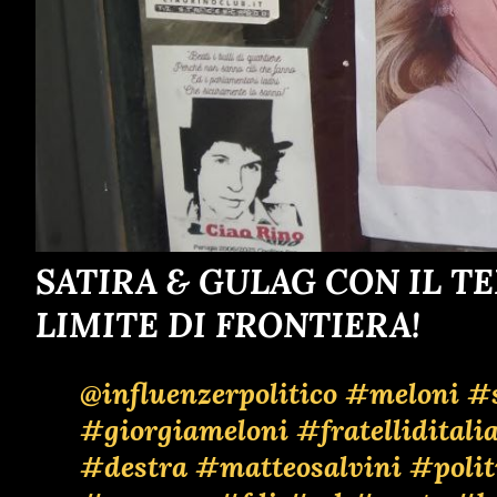
SATIRA & GULAG CON IL T
LIMITE DI FRONTIERA!
@influenzerpolitico
#meloni
#s
#giorgiameloni
#fratelliditali
#destra
#matteosalvini
#polit