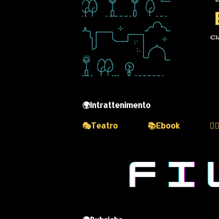
🌍Intrattenimento
🎭Teatro
📚Ebook
💆