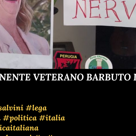
ENENTE VETERANO BARBUTO D
alvini
#lega
a
#politica
#italia
icaitaliana