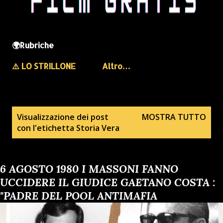
🌍Rubriche
⚠️ LO STRILLONE
Altro…
P
Visualizzazione dei post
MOSTRA TUTTO
con l'etichetta
Storia Vera
o
s
t
6 AGOSTO 1980 I MASSONI FANNO
UCCIDERE IL GIUDICE GAETANO COSTA :
"PADRE DEL POOL ANTIMAFIA