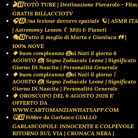
🎬1️⃣TOTÒ TUBE | Destinazione Piovarolo - Film
GRATIS BILLACCIOTV
🎧1️⃣Una lezione davvero spaziale 🪐 | ASMR ITA
| Astronomy Lesson ☾ Miti & Pianeti
🎭1️⃣Tutto il meglio di Marta e Gianluca 👫 |
100% NOVE
🍀 buon compleanno 🎂ai Nati il giorno 6
AGOSTO 🎂| Segno Zodiacale Leone | Significato
Giorno Di Nascita | Personalità Generale
🍀 buon compleanno 🎂ai Nati il giorno 7
AGOSTO 🎂| Segno Zodiacale Leone | Significato
Giorno Di Nascita | Personalità Generale
🍀 OROSCOPO DEL 6 AGOSTO 2026 E'
OFFERTO DA
WWW.CARTOMANZIAWHATSAPP.COM
🤒1️⃣ Febbre da Garlasco GIALLO
GARLASCOPOLI: INNOCENTE E COLPEVOLE
RITORNO SUL VIA | CRONACA NERA |