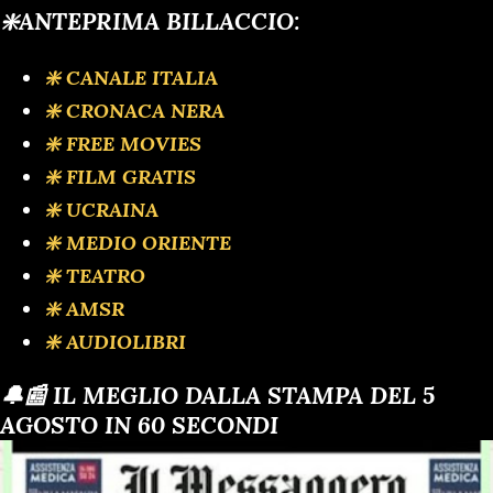
❇️ANTEPRIMA BILLACCIO:
❇️ CANALE ITALIA
❇️ CRONACA NERA
❇️ FREE MOVIES
❇️ FILM GRATIS
❇️ UCRAINA
❇️ MEDIO ORIENTE
❇️ TEATRO
❇️ AMSR
❇️ AUDIOLIBRI
🔔📰 IL MEGLIO DALLA STAMPA DEL 5
AGOSTO IN 60 SECONDI