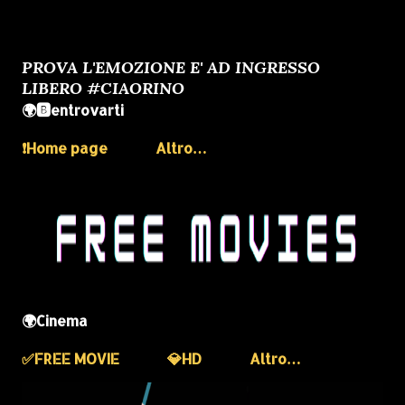
PROVA L'EMOZIONE E' AD INGRESSO
LIBERO #CIAORINO
🌍🅱️entrovarti
❗️Home page
Altro…
🌍Cinema
✅️FREE MOVIE
💎HD
Altro…