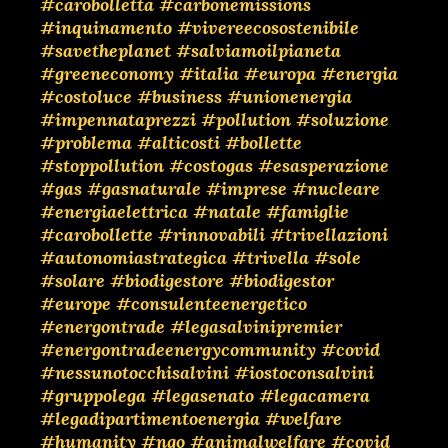
#carobolletta
#carbonemissions
#inquinamento
#vivereecosostenibile
#savetheplanet
#salviamoilpianeta
#greeneconomy
#italia
#europa
#energia
#costoluce
#business
#unionenergia
#impennataprezzi
#pollution
#soluzione
#problema
#alticosti
#bollette
#stoppollution
#costogas
#esasperazione
#gas
#gasnaturale
#imprese
#nucleare
#energiaelettrica
#natale
#famiglie
#carobollette
#rinnovabili
#trivellazioni
#autonomiastrategica
#trivella
#sole
#solare
#biodigestore
#biodigestor
#europe
#consulenteenergetico
#energontrade
#legasalvinipremier
#energontradeenergycommunity
#covid
#nessunotocchisalvini
#iostoconsalvini
#gruppolega
#legasenato
#legacamera
#legadipartimentoenergia
#welfare
#humanity
#ngo
#animalwelfare
#covid