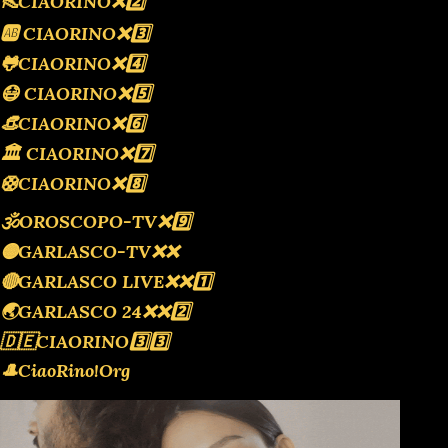
👠CIAORINO❌️2️⃣
🆎 CIAORINO❌️3️⃣
🐸CIAORINO❌️4️⃣
😷 CIAORINO❌️5️⃣
👒CIAORINO❌️6️⃣
🏛 CIAORINO❌️7️⃣
🛟CIAORINO❌️8️⃣
🕉OROSCOPO-TV❌️9️⃣
🟡GARLASCO-TV❌️❌️
🔴GARLASCO LIVE❌️❌️1️⃣
🌏GARLASCO 24❌️❌️2️⃣
🇩🇪CIAORINO3️⃣3️⃣
🎩CiaoRino!Org