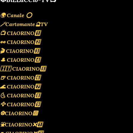
🌍 Canale ⭕️
🪄Cartomante🔮TV
📺 CIAORINO1️⃣
👀 CIAORINO2️⃣
🎬 CIAORINO3️⃣
🎩 CIAORINO4️⃣
🇮🇹 CIAORINO5️⃣
🍺 CIAORINO6️⃣
🌊 CIAORINO7️⃣
🌜 CIAORINO8️⃣
🦅 CIAORINO9️⃣
⚽️CIAORINO🔟
⛲️CIAORINO❌️1️⃣