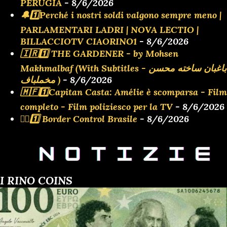
PERUGIA
- 8/6/2026
🔔1️⃣Perché i nostri soldi valgono sempre meno |
PARLAMENTARI LADRI | NOVA LECTIO |
BILLACCIOTV CIAORINO1
- 8/6/2026
🇮🇷1️⃣ THE GARDENER - by Mohsen
Makhmalbaf (With Subtitles - باغبان ساخته محسن
مخملباف )
- 8/6/2026
🇲🇫1️⃣Capitan Casta: Amélie è scomparsa - Film
completo - Film poliziesco per la TV
- 8/6/2026
👮‍♂️1️⃣ Border Control Brasile
- 8/6/2026
I RINO COINS