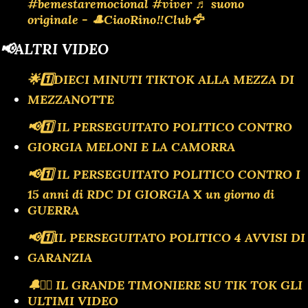
#bemestaremocional
#viver
♬ suono
originale - 🎩CiaoRino‼️Club🦅
📢ALTRI VIDEO
🌟1️⃣DIECI MINUTI TIKTOK ALLA MEZZA DI
MEZZANOTTE
📢1️⃣ IL PERSEGUITATO POLITICO CONTRO
GIORGIA MELONI E LA CAMORRA
📢1️⃣ IL PERSEGUITATO POLITICO CONTRO I
15 anni di RDC DI GIORGIA X un giorno di
GUERRA
📢1️⃣IL PERSEGUITATO POLITICO 4 AVVISI DI
GARANZIA
🔔🏴‍☠️ IL GRANDE TIMONIERE SU TIK TOK GLI
ULTIMI VIDEO