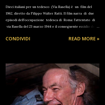
Dieci italiani per un tedesco (Via Rasella) è un film del
1962, diretto da Filippo Walter Ratti. Il film narra di due
episodi dell'occupazione tedesca di Roma: l'attentato di
via Rasella del 23 marzo 1944 e il conseguente eccidio delle
Fosse Ardeatine, avvenuto il giorno successivo.
CONDIVIDI
READ MORE »
@elezioniregionali #genocide #palestine #primapagina
#fyp #virale @🎩CiaoRino‼️Club🦅 ♬ The internationale
Russian version - Socialist Music