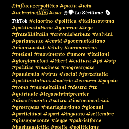
@influenzerpolitico
#putin
#win
#uckraine🇺🇦
#war
@🗣️ Lo Strillone 🗞️
TikTok
#ciaorino
#politica
#italiasovrana
#politicaitaliana
#governo
#lega
#fratelliditalia
#antoniobarbuto
#salvini
#parlamento
#covid
#governoitaliano
#ciaorinoclub
#italy
#coronavirus
#meloni
#movimento
#amore
#italiani
#giorgiameloni
#libert
#cultura
#pd
#vip
#politics
#business
#nogreenpass
#pandemia
#virus
#social
#forzaitalia
#politiciitaliani
#notizie
#camera
#popolo
#roma
#memeitaliani
#destra
#tv
#quirinale
#legasalvinipremier
#divertimento
#satira
#iostoconsalvini
#greenpass
#mariogiordano
#giovani
#portichiusi
#sport
#inganno
#settembre
#giuseppeconte
#legge
#gabrielforce
#hashtagsicilia
#stelle
#politicians