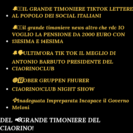
🔔🏴‍☠️IL GRANDE TIMONIERE TIKTOK LETTERE
AL POPOLO DEI SOCIAL ITALIANI
🔔🏴‍☠️il grande timoniere news altro che rdc IO
VOGLIO LA PENSIONE DA 2000 EURO CON
13ESIMA E 14ESIMA
🔔🗣️ULTIM'ORA TIK TOK IL MEGLIO DI
ANTONIO BARBUTO PRESIDENTE DEL
CIAORINOCLUB
🔴1️⃣OBER GRUPPEN FHURER
CIAORINO!CLUB NIGHT SHOW
🦅Inadeguata Impreparata Incapace il Governo
Meloni
DEL 📢GRANDE TIMONIERE DEL
CIAORINO!