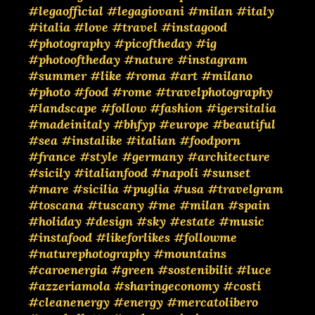
#legaofficial
#legagiovani
#milan
#italy
#italia
#love
#travel
#instagood
#photography
#picoftheday
#ig
#photooftheday
#nature
#instagram
#summer
#like
#roma
#art
#milano
#photo
#food
#rome
#travelphotography
#landscape
#follow
#fashion
#igersitalia
#madeinitaly
#bhfyp
#europe
#beautiful
#sea
#instalike
#italian
#foodporn
#france
#style
#germany
#architecture
#sicily
#italianfood
#napoli
#sunset
#mare
#sicilia
#puglia
#usa
#travelgram
#toscana
#tuscany
#me
#milan
#spain
#holiday
#design
#sky
#estate
#music
#instafood
#likeforlikes
#followme
#naturephotography
#mountains
#caroenergia
#green
#sostenibilit
#luce
#azzeriamola
#sharingeconomy
#costi
#cleanenergy
#energy
#mercatolibero