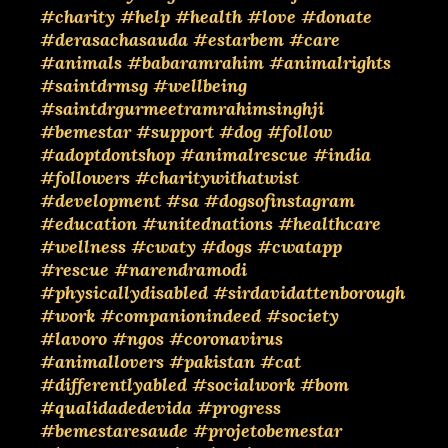
#charity
#help
#health
#love
#donate
#derasachasauda
#estarbem
#care
#animals
#babaramrahim
#animalrights
#saintdrmsg
#wellbeing
#saintdrgurmeetramrahimsinghji
#bemestar
#support
#dog
#follow
#adoptdontshop
#animalrescue
#india
#followers
#charitywithatwist
#development
#sa
#dogsofinstagram
#education
#unitednations
#healthcare
#wellness
#cwaty
#dogs
#cwatapp
#rescue
#narendramodi
#physicallydisabled
#sirdavidattenborough
#work
#companionindeed
#society
#lavoro
#ngos
#coronavirus
#animallovers
#pakistan
#cat
#differentlyabled
#socialwork
#bom
#qualidadedevida
#progress
#bemestaresaude
#projetobemestar