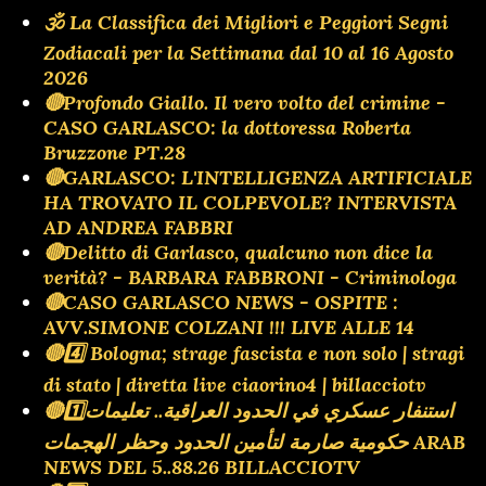
🕉 La Classifica dei Migliori e Peggiori Segni
Zodiacali per la Settimana dal 10 al 16 Agosto
2026
🔴Profondo Giallo. Il vero volto del crimine -
CASO GARLASCO: la dottoressa Roberta
Bruzzone PT.28
🔴GARLASCO: L'INTELLIGENZA ARTIFICIALE
HA TROVATO IL COLPEVOLE? INTERVISTA
AD ANDREA FABBRI
🔴Delitto di Garlasco, qualcuno non dice la
verità? - BARBARA FABBRONI - Criminologa
🔴CASO GARLASCO NEWS - OSPITE :
AVV.SIMONE COLZANI !!! LIVE ALLE 14
🔴4️⃣ Bologna; strage fascista e non solo | stragi
di stato | diretta live ciaorino4 | billacciotv
🔴1️⃣استنفار عسكري في الحدود العراقية.. تعليمات
حكومية صارمة لتأمين الحدود وحظر الهجمات ARAB
NEWS DEL 5..88.26 BILLACCIOTV