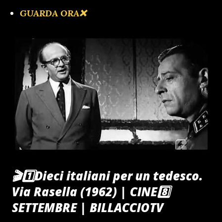
GUARDA ORA❌️
🎬1️⃣Dieci italiani per un tedesco.
Via Rasella (1962) | CINE8️⃣
SETTEMBRE | BILLACCIOTV