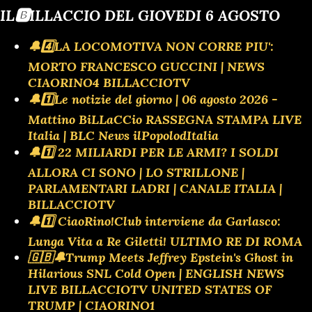
IL🅱️ILLACCIO DEL GIOVEDI 6 AGOSTO
🔔4️⃣LA LOCOMOTIVA NON CORRE PIU':
MORTO FRANCESCO GUCCINI | NEWS
CIAORINO4 BILLACCIOTV
🔔1️⃣Le notizie del giorno | 06 agosto 2026 -
Mattino BiLLaCCio RASSEGNA STAMPA LIVE
Italia | BLC News ilPopolodItalia
🔔1️⃣ 22 MILIARDI PER LE ARMI? I SOLDI
ALLORA CI SONO | LO STRILLONE |
PARLAMENTARI LADRI | CANALE ITALIA |
BILLACCIOTV
🔔1️⃣ CiaoRino!Club interviene da Garlasco:
Lunga Vita a Re Giletti! ULTIMO RE DI ROMA
🇬🇧🔔Trump Meets Jeffrey Epstein's Ghost in
Hilarious SNL Cold Open | ENGLISH NEWS
LIVE BILLACCIOTV UNITED STATES OF
TRUMP | CIAORINO1