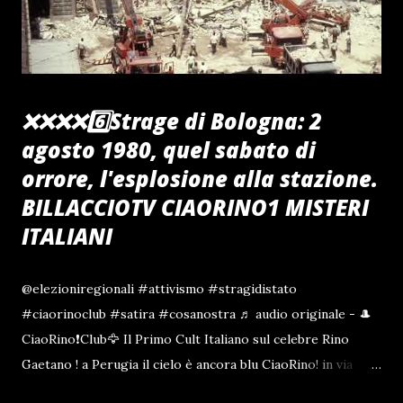
gli ha detto di andare Donna, Gabriel però non trova
nessuna casa. Trova un negozio, dove si ferma a chiedere
informazio...
❌️❌️❌️❌️6️⃣Strage di Bologna: 2
agosto 1980, quel sabato di
orrore, l'esplosione alla stazione.
BILLACCIOTV CIAORINO1 MISTERI
ITALIANI
@elezioniregionali #attivismo #stragidistato
#ciaorinoclub #satira #cosanostra ♬ audio originale - 🎩
CiaoRino❗️Club🦅 Il Primo Cult Italiano sul celebre Rino
Gaetano ! a Perugia il cielo è ancora blu CiaoRino! in via
Cesare Caporali 44 Perugia Centro Storico tel 075 377