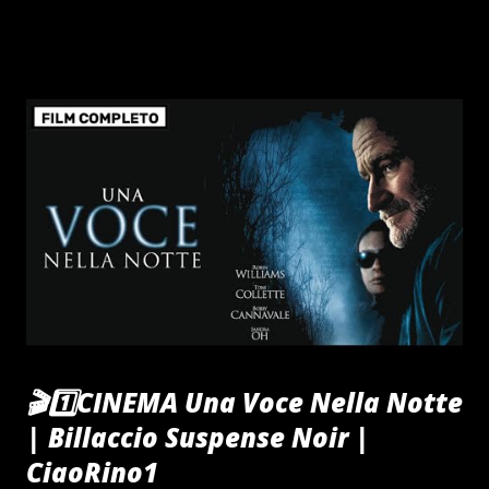
erano backpackers stranieri (tre tedeschi, due britannici) e
due australiani di Melbourne. Ivan Milat Milat è stato
riconosciuto colpevole degli omicidi il 27 luglio 1996 ed è
stato condannato a sette ergastoli consecutivi, oltre a 18
anni senza condizionale. È morto in carcere il 27 ottobre
2019, senza aver mai confessato gli omicidi per i quali era
stato condannato. Belanglo State Forest Fino alla metà
degli anni 1990, l'autostop in Australia era visto come un
mezzo di viaggio avventuroso e poco costoso, se non
completamente sicuro. Tuttavia, cas...
🎬1️⃣CINEMA Una Voce Nella Notte
| Billaccio Suspense Noir |
CiaoRino1