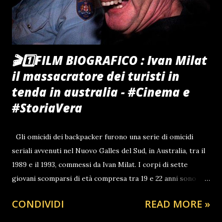
🎬1️⃣FILM BIOGRAFICO : Ivan Milat
il massacratore dei turisti in
tenda in australia - #Cinema e
#StoriaVera
Gli omicidi dei backpacker furono una serie di omicidi
seriali avvenuti nel Nuovo Galles del Sud, in Australia, tra il
1989 e il 1993, commessi da Ivan Milat. I corpi di sette
giovani scomparsi di età compresa tra 19 e 22 anni sono
stati scoperti parzialmente sepolti nella Belanglo State
CONDIVIDI
READ MORE »
Forest, a 15 chilometri (9,3 miglia) a sud-ovest della città di
Berrima, nel Nuovo Galles del Sud. Cinque delle vittime