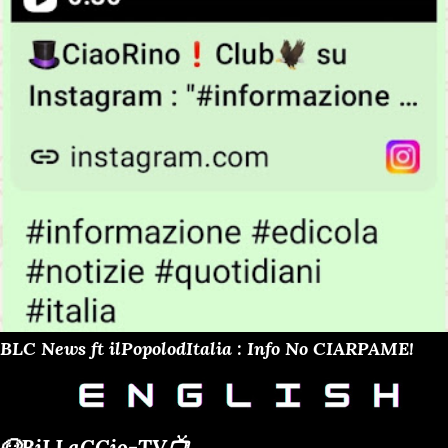
BLC News ft ilPopolodItalia : Info No CIARPAME!
🐶BiLLaCCio-TV📺