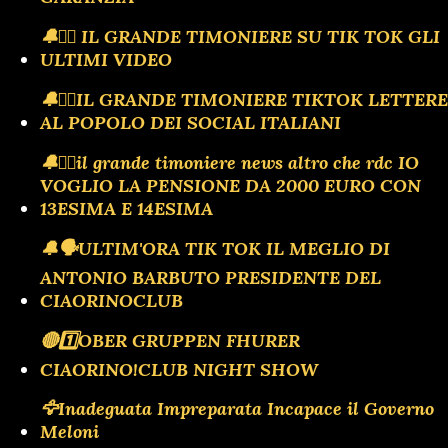
🔔🏴‍☠️ IL GRANDE TIMONIERE SU TIK TOK GLI
ULTIMI VIDEO
🔔🏴‍☠️IL GRANDE TIMONIERE TIKTOK LETTERE
AL POPOLO DEI SOCIAL ITALIANI
🔔🏴‍☠️il grande timoniere news altro che rdc IO
VOGLIO LA PENSIONE DA 2000 EURO CON
13ESIMA E 14ESIMA
🔔🗣️ULTIM'ORA TIK TOK IL MEGLIO DI
ANTONIO BARBUTO PRESIDENTE DEL
CIAORINOCLUB
🔴1️⃣OBER GRUPPEN FHURER
CIAORINO!CLUB NIGHT SHOW
🦅Inadeguata Impreparata Incapace il Governo
Meloni