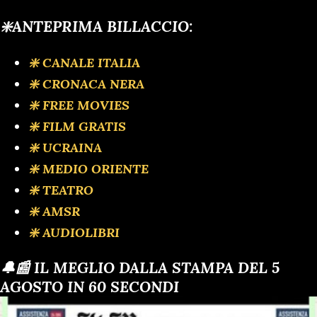
❇️ANTEPRIMA BILLACCIO:
❇️ CANALE ITALIA
❇️ CRONACA NERA
❇️ FREE MOVIES
❇️ FILM GRATIS
❇️ UCRAINA
❇️ MEDIO ORIENTE
❇️ TEATRO
❇️ AMSR
❇️ AUDIOLIBRI
🔔📰 IL MEGLIO DALLA STAMPA DEL 5
AGOSTO IN 60 SECONDI