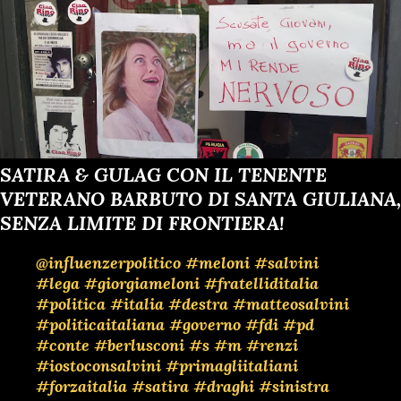
SATIRA & GULAG CON IL TENENTE
VETERANO BARBUTO DI SANTA GIULIANA,
SENZA LIMITE DI FRONTIERA!
@influenzerpolitico
#meloni
#salvini
#lega
#giorgiameloni
#fratelliditalia
#politica
#italia
#destra
#matteosalvini
#politicaitaliana
#governo
#fdi
#pd
#conte
#berlusconi
#s
#m
#renzi
#iostoconsalvini
#primagliitaliani
#forzaitalia
#satira
#draghi
#sinistra