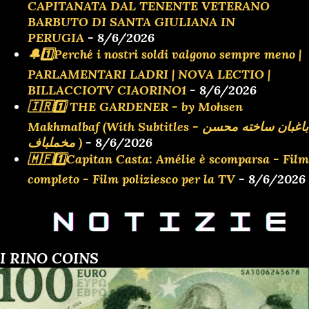
CAPITANATA DAL TENENTE VETERANO
BARBUTO DI SANTA GIULIANA IN
PERUGIA
- 8/6/2026
🔔1️⃣Perché i nostri soldi valgono sempre meno |
PARLAMENTARI LADRI | NOVA LECTIO |
BILLACCIOTV CIAORINO1
- 8/6/2026
🇮🇷1️⃣ THE GARDENER - by Mohsen
Makhmalbaf (With Subtitles - باغبان ساخته محسن
مخملباف )
- 8/6/2026
🇲🇫1️⃣Capitan Casta: Amélie è scomparsa - Film
completo - Film poliziesco per la TV
- 8/6/2026
I RINO COINS