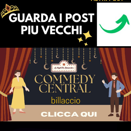
DEL CIARPAME MAFIOPOLI 1992 IL PRESIDENTE
SUPREMO PEPPINO VIVE SUBURRA ITALIA 🇮🇹🔔La
Settimana del tubo de Lo Strillone del CiaoRino! | Costume
& Società 🎩4️⃣Il Primo Cult Italiano sul celebre Rino
Gaetano ! a Perugia il cielo è ancora blu CiaoRino! in via
Cesare Caporali 44 Perugia Centro Storico tel 075 377
4777 Il primo cult dedicato a " Rino Gaetano " entra nel
gruppo per seguire tutti gli aggiornamenti clicca qui ti
aspetto Benvenuti a tutti gli avventori del sito da Antonio
BARBUTO , p...