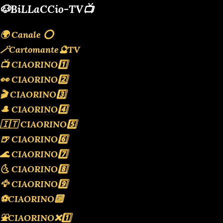
🐶BiLLaCCio-TV📺
🌍 Canale ⭕️
🪄Cartomante🔮TV
📺 CIAORINO1️⃣
👀 CIAORINO2️⃣
🎬 CIAORINO3️⃣
🎩 CIAORINO4️⃣
🇮🇹 CIAORINO5️⃣
🍺 CIAORINO6️⃣
🌊 CIAORINO7️⃣
🌜 CIAORINO8️⃣
🦅 CIAORINO9️⃣
⚽️CIAORINO🔟
⛲️CIAORINO❌️1️⃣