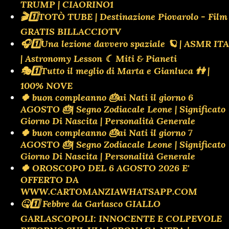
TRUMP | CIAORINO1
🎬1️⃣TOTÒ TUBE | Destinazione Piovarolo - Film
GRATIS BILLACCIOTV
🎧1️⃣Una lezione davvero spaziale 🪐 | ASMR ITA
| Astronomy Lesson ☾ Miti & Pianeti
🎭1️⃣Tutto il meglio di Marta e Gianluca 👫 |
100% NOVE
🍀 buon compleanno 🎂ai Nati il giorno 6
AGOSTO 🎂| Segno Zodiacale Leone | Significato
Giorno Di Nascita | Personalità Generale
🍀 buon compleanno 🎂ai Nati il giorno 7
AGOSTO 🎂| Segno Zodiacale Leone | Significato
Giorno Di Nascita | Personalità Generale
🍀 OROSCOPO DEL 6 AGOSTO 2026 E'
OFFERTO DA
WWW.CARTOMANZIAWHATSAPP.COM
🤒1️⃣ Febbre da Garlasco GIALLO
GARLASCOPOLI: INNOCENTE E COLPEVOLE