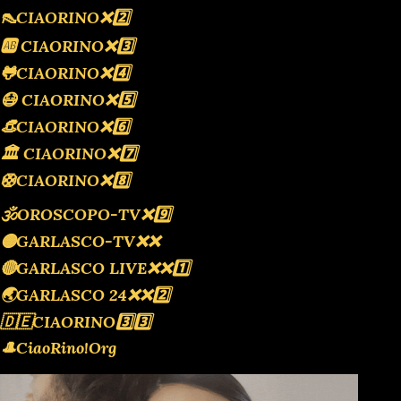
👠CIAORINO❌️2️⃣
🆎 CIAORINO❌️3️⃣
🐸CIAORINO❌️4️⃣
😷 CIAORINO❌️5️⃣
👒CIAORINO❌️6️⃣
🏛 CIAORINO❌️7️⃣
🛟CIAORINO❌️8️⃣
🕉OROSCOPO-TV❌️9️⃣
🟡GARLASCO-TV❌️❌️
🔴GARLASCO LIVE❌️❌️1️⃣
🌏GARLASCO 24❌️❌️2️⃣
🇩🇪CIAORINO3️⃣3️⃣
🎩CiaoRino!Org