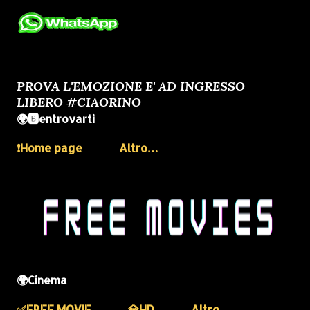
PROVA L'EMOZIONE E' AD INGRESSO
LIBERO #CIAORINO
🌍🅱️entrovarti
❗️Home page
Altro…
🌍Cinema
✅️FREE MOVIE
💎HD
Altro…