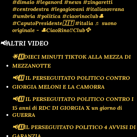
#dimaio
#leganord
#news
#zingaretti
#centrodestra
#legagiovani
#italiasovrana
#umbria
#politica
#ciaorinoclub🎩
#CaputoPresidente🇮🇹
#italia
♬ suono
originale - 🎩CiaoRino‼️Club🦅
📢ALTRI VIDEO
🌟1️⃣DIECI MINUTI TIKTOK ALLA MEZZA DI
MEZZANOTTE
📢1️⃣ IL PERSEGUITATO POLITICO CONTRO
GIORGIA MELONI E LA CAMORRA
📢1️⃣ IL PERSEGUITATO POLITICO CONTRO I
15 anni di RDC DI GIORGIA X un giorno di
GUERRA
📢1️⃣IL PERSEGUITATO POLITICO 4 AVVISI DI
GARANZIA