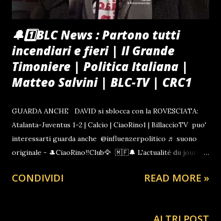
🔔1️⃣BLC News : Partono tutti
incendiari e fieri | Il Grande
Timoniere | Politica Italiana |
Matteo Salvini | BLC-TV | CRC1
GUARDA ANCHE DAVID si sblocca con la ROVESCIATA:
Atalanta-Juventus 1-2 | Calcio | CiaoRino1 | BillaccioTV puo'
interessarti guarda anche @influenzerpolitico ♬ suono
originale - 🎩CiaoRino‼️Club🦅 🇲🇫🔔 L'actualité du jour |
CiaoRinoTV | Francia Channel regardez aussi 🇪🇦🔔La
CONDIVIDI
READ MORE »
noticia del día | espana Channel | CiaoRinoTV1 mira también
Per una Politica Onesta 33 ANNI DI DEPISTAGGIO
SCARTARONO FALCONE LE AGENDE ROSSE GOVERNO
ALTRI POST