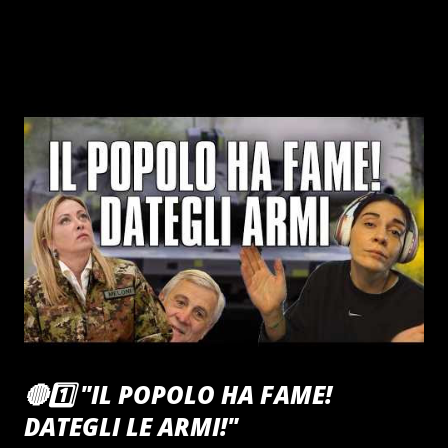
🔴1️⃣ "IL POPOLO HA FAME!
DATEGLI LE ARMI!"