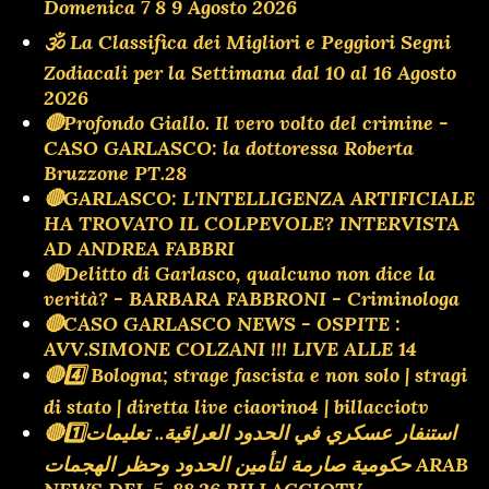
Domenica 7 8 9 Agosto 2026
🕉 La Classifica dei Migliori e Peggiori Segni
Zodiacali per la Settimana dal 10 al 16 Agosto
2026
🔴Profondo Giallo. Il vero volto del crimine -
CASO GARLASCO: la dottoressa Roberta
Bruzzone PT.28
🔴GARLASCO: L'INTELLIGENZA ARTIFICIALE
HA TROVATO IL COLPEVOLE? INTERVISTA
AD ANDREA FABBRI
🔴Delitto di Garlasco, qualcuno non dice la
verità? - BARBARA FABBRONI - Criminologa
🔴CASO GARLASCO NEWS - OSPITE :
AVV.SIMONE COLZANI !!! LIVE ALLE 14
🔴4️⃣ Bologna; strage fascista e non solo | stragi
di stato | diretta live ciaorino4 | billacciotv
🔴1️⃣استنفار عسكري في الحدود العراقية.. تعليمات
حكومية صارمة لتأمين الحدود وحظر الهجمات ARAB