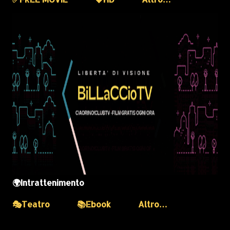
🌍Intrattenimento
🎭Teatro
📚Ebook
Altro…