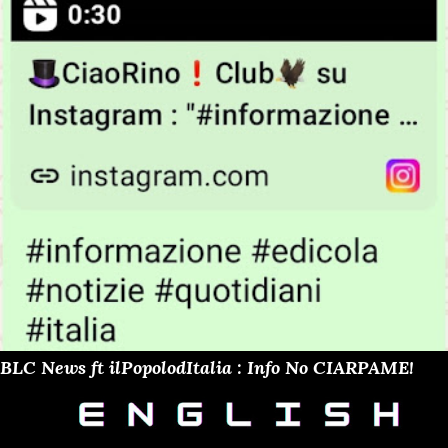
BLC News ft ilPopolodItalia : Info No CIARPAME!