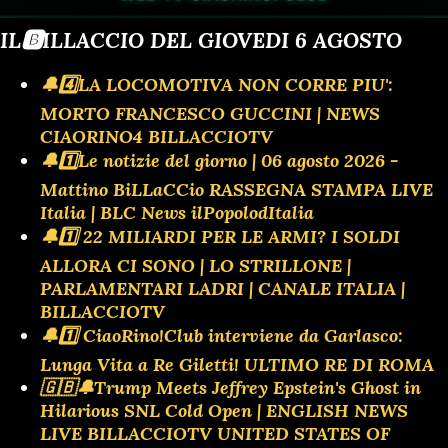
IL🅱️ILLACCIO DEL GIOVEDI 6 AGOSTO
🔔4️⃣LA LOCOMOTIVA NON CORRE PIU':
MORTO FRANCESCO GUCCINI | NEWS
CIAORINO4 BILLACCIOTV
🔔1️⃣Le notizie del giorno | 06 agosto 2026 -
Mattino BiLLaCCio RASSEGNA STAMPA LIVE
Italia | BLC News ilPopolodItalia
🔔1️⃣ 22 MILIARDI PER LE ARMI? I SOLDI
ALLORA CI SONO | LO STRILLONE |
PARLAMENTARI LADRI | CANALE ITALIA |
BILLACCIOTV
🔔1️⃣ CiaoRino!Club interviene da Garlasco:
Lunga Vita a Re Giletti! ULTIMO RE DI ROMA
🇬🇧🔔Trump Meets Jeffrey Epstein's Ghost in
Hilarious SNL Cold Open | ENGLISH NEWS
LIVE BILLACCIOTV UNITED STATES OF