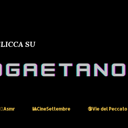
LICCA SU
🏻‍♀️Asmr
🎱CineSettembre
🔞Vie del Peccato