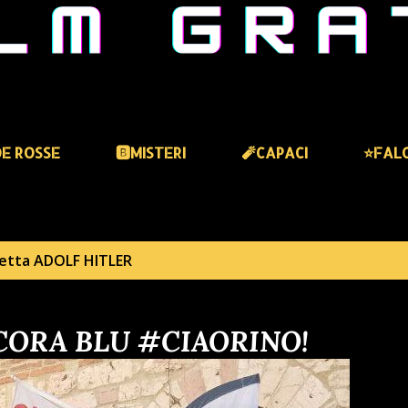
DE ROSSE
🅱️MISTERI
🧨CAPACI
⭐️FAL
hetta
ADOLF HITLER
ANCORA BLU #CIAORINO!