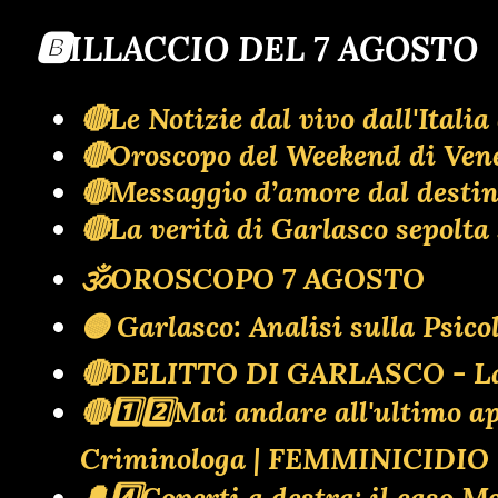
🅱️ILLACCIO DEL 7 AGOSTO
🔴Le Notizie dal vivo dall'Ita
🔴Oroscopo del Weekend di Ven
🔴Messaggio d’amore dal destino:
🔴La verità di Garlasco sepol
🕉OROSCOPO 7 AGOSTO
🟡 Garlasco: Analisi sulla Psic
🔴DELITTO DI GARLASCO - La ba
🔴1️⃣2️⃣Mai andare all'ultimo
Criminologa | FEMMINICIDI
🔔4️⃣Coperti a destra: il caso M