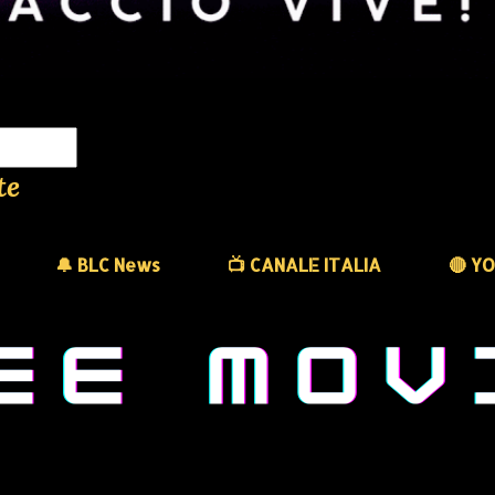
te
🔔 BLC News
📺 CANALE ITALIA
🔴 Y