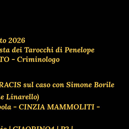
to 2026
osta dei Tarocchi di Penelope
ATO - Criminologo
l RACIS sul caso con Simone Borile
 Linarello)
appola - CINZIA MAMMOLITI -
pio | CIAORINO4 | P2 |