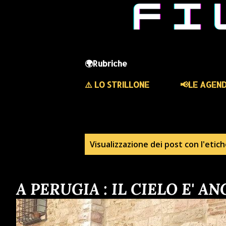
🌍Rubriche
⚠️ LO STRILLONE
📢LE AGEN
P
Visualizzazione dei post con l'etic
o
A PERUGIA : IL CIELO E' 
s
t