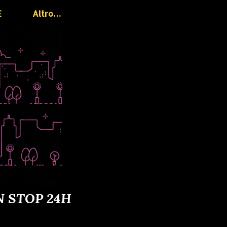
E
Altro…
N STOP 24H