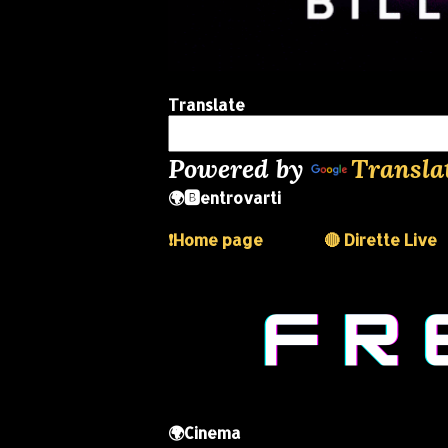
Translate
Powered by
Transla
🌍🅱️entrovarti
❗️Home page
🔴 Dirette Live
🌍Cinema