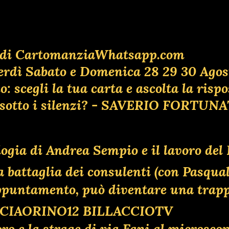
lia di CartomanziaWhatsapp.com
erdì Sabato e Domenica 28 29 30 Agos
 scegli la tua carta e ascolta la risp
ta sotto i silenzi? - SAVERIO FORTUN
ologia di Andrea Sempio e il lavoro de
ttaglia dei consulenti (con Pasquale
 appuntamento, può diventare una tr
O CIAORINO12 BILLACCIOTV
oro e la strage di via Fani al microsco