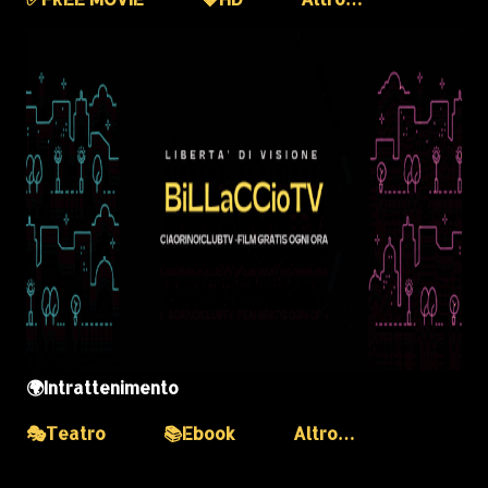
🌍Intrattenimento
🎭Teatro
📚Ebook
Altro…