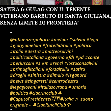
SATIRA & GULAG CON IL TENENTE
VETERANO BARBUTO DI SANTA GIULIANA,
SENZA LIMITE DI FRONTIERA!
@influenzerpolitico
#meloni
#salvini
#lega
#giorgiameloni
#fratelliditalia
#politica
#italia
#destra
#matteosalvini
#politicaitaliana
#governo
#fdi
#pd
#conte
#berlusconi
#s
#m
#renzi
#iostoconsalvini
#primagliitaliani
#forzaitalia
#satira
#draghi
#sinistra
#dimaio
#leganord
#news
#zingaretti
#centrodestra
#legagiovani
#italiasovrana
#umbria
#politica
#ciaorinoclub🎩
#CaputoPresidente🇮🇹
#italia
♬ suono
originale - 🎩CiaoRino‼️Club🦅