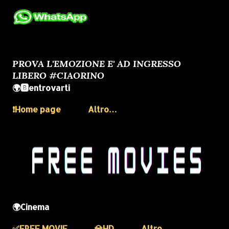
PROVA L'EMOZIONE E' AD INGRESSO
LIBERO #CIAORINO
🌍🅱️entrovarti
❗️Home page
Altro…
🌍Cinema
✅️FREE MOVIE
💎HD
Altro…