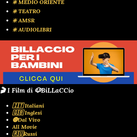
❇️ MEDIO ORIENTE
❇️ TEATRO
❇️ AMSR
❇️ AUDIOLIBRI
🎬 I Film di 🐶BiLLaCCio
🇮🇹 Italiani
🇬🇧 Inglesi
🔴Dal Vivo
All Movie
🇷🇺Russi