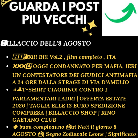
sguatteri e al contempo stolti falsari che travestiti da
fantasmi spaventeranno il Frioppi confidando nella sua
cardiopatia per eliminarlo e far fallire l'affare. ULTIM'ORA
| OGGI AL CINEMA | MAFIOPOLI | CINE
CIAO MAFIA DIRETTA LIVE | UCRAINA ...
🅱️ILLACCIO DELL'8 AGOSTO
🇮🇹🎬Kill Bill Vol.2 , film completo , ITA
❌️❌️❌️4️⃣ OGGI CONDANNATO PER MAFIA, IERI
UN CONTESTATORE DEI GIUDICI ANTIMAFIA
A 24 ORE DALLA STRAGE DI VIA D'AMELIO
⭐🎩T-SHIRT CIAORINO! CONTRO I
PARLAMENTARI LADRI | OFFERTA ESTATE
2026 | TAGLIA ELLE 13 EURO SPEDIZIONE
COMPRESA | BILLACCIO SHOP | RINO
GAETANO CLUB
🍀 buon compleanno 🎂ai Nati il giorno 8
AGOSTO 🎂| Segno Zodiacale Leone | Significato