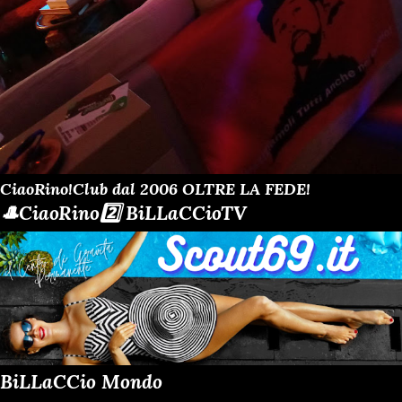
CiaoRino!Club dal 2006 OLTRE LA FEDE!
🎩CiaoRino2️⃣ BiLLaCCioTV
BiLLaCCio Mondo