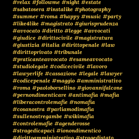
#relax
#followme
#night
#estate
#sabatosera
#instalike
#photography
#summer
#roma
#happy
#music
#party
#like4like
#magistrato
#giurisprudenza
#avvocato
#diritto
#legge
#avvocati
#giudice
#dirittocivile
#magistratura
#giustizia
#italia
#dirittopenale
#law
#dirittoprivato
#tribunale
#praticanteavvocato
#esameavvocato
#studiolegale
#codicecivile
#lavoro
#lawyerlife
#cassazione
#legale
#lawyer
#codicepenale
#maggio
#amministrativo
#roma
#paoloborsellino
#giovannifalcone
#pernondimenticare
#antimafia
#mafia
#liberacontrolemafie
#nomafia
#cosanostra
#parliamodimafia
#sullenostregambe
#wikimafia
#controlemafie
#agenderosse
#stragedicapaci
#ionondimentico
#dirittoamministrativo
#stragedistato