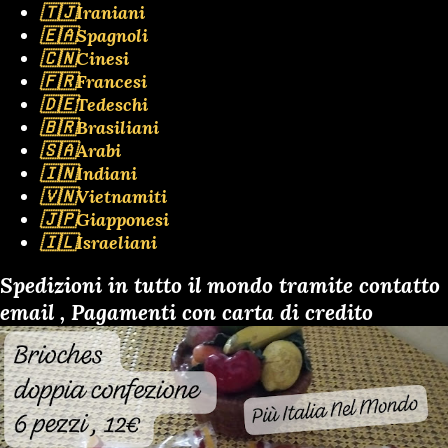
🇹🇯Iraniani
🇪🇦Spagnoli
🇨🇳Cinesi
🇫🇷Francesi
🇩🇪Tedeschi
🇧🇷Brasiliani
🇸🇦Arabi
🇮🇳Indiani
🇻🇳Vietnamiti
🇯🇵Giapponesi
🇮🇱Israeliani
Spedizioni in tutto il mondo tramite contatto
email , Pagamenti con carta di credito