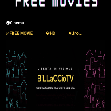
🌍Cinema
✅️FREE MOVIE
💎HD
Altro…