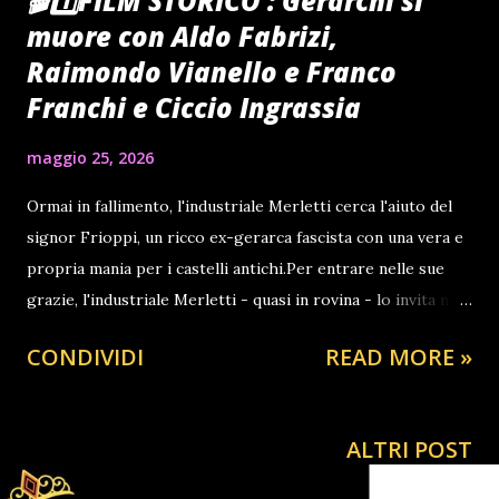
🎬1️⃣FILM STORICO : Gerarchi si
muore con Aldo Fabrizi,
Raimondo Vianello e Franco
Franchi e Ciccio Ingrassia
maggio 25, 2026
Ormai in fallimento, l'industriale Merletti cerca l'aiuto del
signor Frioppi, un ricco ex-gerarca fascista con una vera e
propria mania per i castelli antichi.Per entrare nelle sue
grazie, l'industriale Merletti - quasi in rovina - lo invita nel
proprio castello sapientemente attrezzato per risvegliare
CONDIVIDI
READ MORE »
le simpatie nostalgiche del suo ospite.L'industriale non ha
fatto però i conti né con il fantasma del vecchio
proprietario né con due banditi travestiti da domestici che
ALTRI POST
cercheranno con qualsiasi mezzo di far fallire il matrimonio
tra suo figlio e la figlia di Frioppi servendosi anche di due