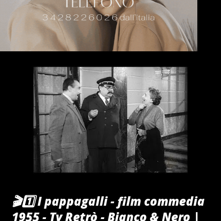
🎬1️⃣ I pappagalli - film commedia
1955 - Tv Retrò - Bianco & Nero |