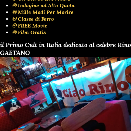
♾️ Indagine ad Alta Quota
♾️ Mille Modi Per Morire
♾️ Classe di Ferro
♾️ FREE Movie
♾️ Film Gratis
il Primo Cult in Italia dedicato al celebre Rino
GAETANO