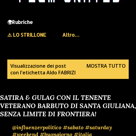
🌍Rubriche
⚠️ LO STRILLONE
Altro…
P
Visualizzazione dei post
MOSTRA TUTTO
con l'etichetta
Aldo FABRIZI
o
s
t
SATIRA & GULAG CON IL TENENTE
VETERANO BARBUTO DI SANTA GIULIANA,
SENZA LIMITE DI FRONTIERA!
@influenzerpolitico
#sabato
#saturday
#weekend
#buongiorno
#italia