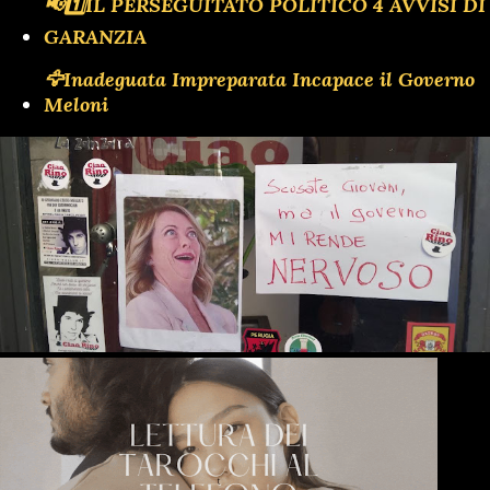
📢1️⃣IL PERSEGUITATO POLITICO 4 AVVISI DI
GARANZIA
🦅Inadeguata Impreparata Incapace il Governo
Meloni