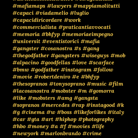
#mafiamaps
#lawyers
#mappiamolitutti
#capaci
#viadamelio
#luglio
#capacidiricordare
#work
#commercialista
#praticantiavvocati
#memoria
#bhfyp
#memoriaeimpegno
#universit
#eventistorici
#mafia
#gangster
#cosanostra
#s
#gang
#thegodfather
#gangsters
#wiseguys
#mob
#alpacino
#goodfellas
#love
#scarface
#bmw
#godfather
#instagram
#follow
#movie
#robertdeniro
#e
#bhfyp
#thesopranos
#tonysoprano
#music
#film
#lacosanostra
#mobster
#m
#gomorra
#like
#mobsters
#amg
#gangsta
#sopranos
#mercedes
#rap
#instagood
#k
#g
#cinema
#w
#boss
#likeforlikes
#italy
#car
#gta
#art
#hiphop
#photography
#hbo
#money
#a
#f
#movies
#life
#newyork
#marlonbrando
#crime