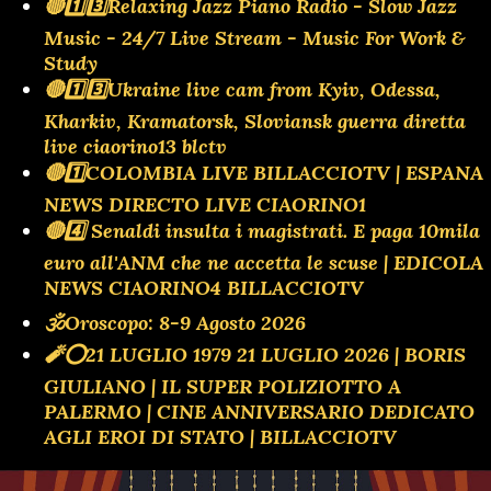
🔴1️⃣3️⃣Relaxing Jazz Piano Radio - Slow Jazz
Music - 24/7 Live Stream - Music For Work &
Study
🔴1️⃣3️⃣Ukraine live cam from Kyiv, Odessa,
Kharkiv, Kramatorsk, Sloviansk guerra diretta
live ciaorino13 blctv
🔴1️⃣COLOMBIA LIVE BILLACCIOTV | ESPANA
NEWS DIRECTO LIVE CIAORINO1
🔴4️⃣ Senaldi insulta i magistrati. E paga 10mila
euro all'ANM che ne accetta le scuse | EDICOLA
NEWS CIAORINO4 BILLACCIOTV
🕉Oroscopo: 8-9 Agosto 2026
🧨⭕️21 LUGLIO 1979 21 LUGLIO 2026 | BORIS
GIULIANO | IL SUPER POLIZIOTTO A
PALERMO | CINE ANNIVERSARIO DEDICATO
AGLI EROI DI STATO | BILLACCIOTV