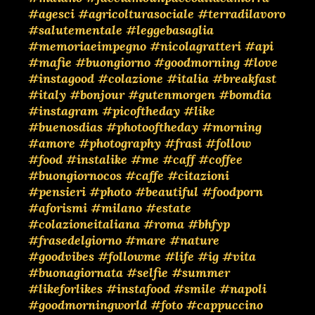
#agesci
#agricolturasociale
#terradilavoro
#salutementale
#leggebasaglia
#memoriaeimpegno
#nicolagratteri
#api
#mafie
#buongiorno
#goodmorning
#love
#instagood
#colazione
#italia
#breakfast
#italy
#bonjour
#gutenmorgen
#bomdia
#instagram
#picoftheday
#like
#buenosdias
#photooftheday
#morning
#amore
#photography
#frasi
#follow
#food
#instalike
#me
#caff
#coffee
#buongiornocos
#caffe
#citazioni
#pensieri
#photo
#beautiful
#foodporn
#aforismi
#milano
#estate
#colazioneitaliana
#roma
#bhfyp
#frasedelgiorno
#mare
#nature
#goodvibes
#followme
#life
#ig
#vita
#buonagiornata
#selfie
#summer
#likeforlikes
#instafood
#smile
#napoli
#goodmorningworld
#foto
#cappuccino