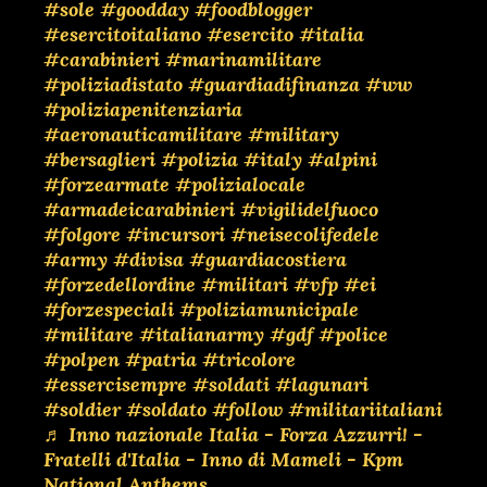
#sole
#goodday
#foodblogger
#esercitoitaliano
#esercito
#italia
#carabinieri
#marinamilitare
#poliziadistato
#guardiadifinanza
#ww
#poliziapenitenziaria
#aeronauticamilitare
#military
#bersaglieri
#polizia
#italy
#alpini
#forzearmate
#polizialocale
#armadeicarabinieri
#vigilidelfuoco
#folgore
#incursori
#neisecolifedele
#army
#divisa
#guardiacostiera
#forzedellordine
#militari
#vfp
#ei
#forzespeciali
#poliziamunicipale
#militare
#italianarmy
#gdf
#police
#polpen
#patria
#tricolore
#essercisempre
#soldati
#lagunari
#soldier
#soldato
#follow
#militariitaliani
♬ Inno nazionale Italia - Forza Azzurri! -
Fratelli d'Italia - Inno di Mameli - Kpm
National Anthems