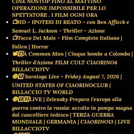
CINE NOSTOP FINO AL MATTINO
OPERAZIONE IMPOSSIBILE PER LO
SPETTATORE . 1 FILM OGNI ORA
📺HD - IPOTESI DI REATO - con Ben Affleck e
Samuel L. Jackson - Thriller - Azione
📺Tocco Del Male - Film Completo Italiano |
Fallen | Horror
📽️4️⃣A Common Man | Cinque bombe a Colombo |
Thriller d'Azione FILM CULT CIAORINO4
BILLACCIOTV
🔴1️⃣ Saratoga Live - Friday August 7, 2026 |
UNITED STATES OF CIAORINOCLUB |
BILLACCIO TV WORLD
🔴1️⃣3️⃣LIVE | Zelensky Prepara l'europa alla
guerra contro la russia: accolto in pompa magna
dal cancelliere tedesco | TERZA GUERRA
MONDIALE | GERMANIA | CIAORINO13 | LIVE
BILLACCIOTV