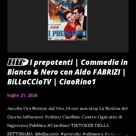
che si conclude al commissariato. Rientrando a casa in
ritardo racconterà allora una bugia, dicendo di essersi
intrattenuta troppo tempo al cinema e la padrona questa
volta le crederà. Angela sta presso un'austera e insensibile
sign...
🇮🇹🎬 I prepotenti | Commedia in
Bianco & Nero con Aldo FABRIZI |
BiLLaCCioTV | CiaoRino1
luglio 21, 2026
Ascolta Ora Notizie dal Vivo 24 ore non stop La Notizia del
Giorno Influenzer Politico CiaoRino Contro Ogni atto di
Ingerenza Pubblica #CiaoRino! TIKTOKER DELLA
SETTIMANA @billacciotv #petrolio #ultimora #euronews