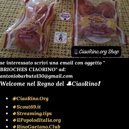
se interessato scrivi una email con oggetto "
BRIOCHES CIAORINO" ad:
antoniobarbuto130@gmail.com
Welcome nel Regno del 🎩CiaoRino❗️
☀️CiaoRino.Org
🔹Scout69.it
🔹Streaming.tips
🔹ilPopolodItalia.org
🔹RinoGaetano.Club