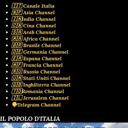
🇮🇹 Canale Italia
🇳🇵 Asia Channel
🇮🇳India Channel
🇨🇳 Cina Channel
🇸🇦 Arab Channel
🇲🇦 Africa Channel
🇧🇷 Brasile Channel
🇩🇪 Germania Channel
🇪🇦 Espana Channel
🇲🇫 Francia Channel
🇷🇺 Russia Channel
🇺🇲 Stati Uniti Channel
🇬🇧 Inghilterra Channel
🇹🇩Romania Channel
🇮🇱 Jerusalem Channel
🗣️Telegram Channel
IL POPOLO D'ITALIA