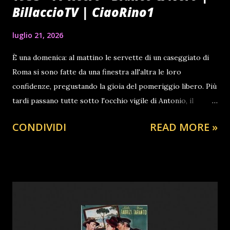
BillaccioTV | CiaoRino1
luglio 21, 2026
È una domenica: al mattino le servette di un caseggiato di
Roma si sono fatte da una finestra all'altra le loro
confidenze, pregustando la gioia del pomeriggio libero. Più
tardi passano tutte sotto l'occhio vigile di Antonio, il
portinaio, guardato a vista egli stesso dalla moglie, bigotta
CONDIVIDI
READ MORE »
e gelosa. Caterina è a servizio presso una mite signora di
mezz'età. La ragazza viene più volte rimproverata da
quest'ultima credendo che le racconti delle bugie per
negare alcune sue mancanze ma che in realtà non è lei a
commettere. Nel corso del pomeriggio compie un atto
gentile aiutando una vecchia signora ad attraversare la
strada, ingombra per l'intenso traffico, poi aspetta invano il
fidanzato, infine ha un battibecco in un giardino pubblico,