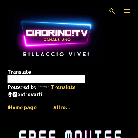
Passa ai contenuti principali
Translate
Powered by
Translate
🌍🅱️entrovarti
❗️Home page
Altro…