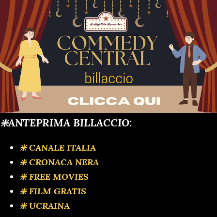
❇️ANTEPRIMA BILLACCIO:
❇️ CANALE ITALIA
❇️ CRONACA NERA
❇️ FREE MOVIES
❇️ FILM GRATIS
❇️ UCRAINA