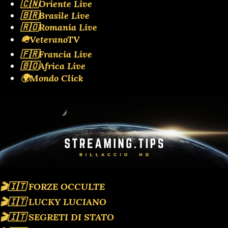
🇨🇳Oriente Live
🇧🇷Brasile Live
🇷🇴Romania Live
🪖VeteranoTV
🇫🇷Francia Live
🇧🇴Africa Live
🌍Mondo Click
🎬🇮🇹 FORZE OCCULTE
🎬🇮🇹 LUCKY LUCIANO
🎬🇮🇹 SEGRETI DI STATO