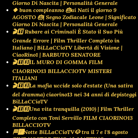
Giorno Di Nascita | Personalità Generale
🍀 buon compleanno 🎂ai Nati il giorno 9
AGOSTO 🎂| Segno Zodiacale Leone | Significato
Giorno Di Nascita | Personalità Generale
🎬1️⃣ Rubare ai Criminali È Stato il Suo Più
Grande Errore | Film Thriller Completo in
Italiano | BiLLaCCioTV Libertà di Visione |
CiaoRino1 | BARBUTO SENATORE
🎬1️⃣3️⃣IL MURO DI GOMMA FILM
CIAORINO13 BILLACCIOTV MISTERI
ITALIANI
🎬1️⃣3️⃣La mafia uccide solo d'estate (Una satira
del dramma) ciaorino13 nei 34 anni di depisteggi
BiLLaCCioTV
🎬1️⃣3️⃣Una vita tranquilla (2010) | Film Thriller
Completo con Toni Servillo FILM CIAORINO13
BILLACCIOTV
🏁🅿️Notte BiLLaCCioTV🐶 tra il 7 e l'8 agosto