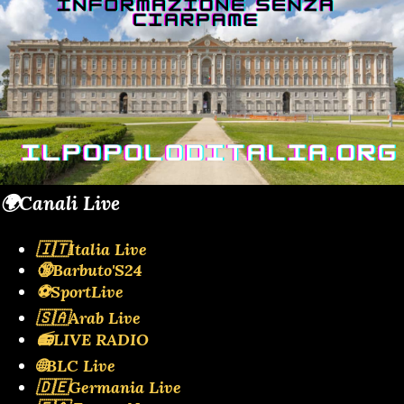
🌍Canali Live
🇮🇹Italia Live
🔞Barbuto'S24
⚽SportLive
🇸🇦Arab Live
📻LIVE RADIO
🌐BLC Live
🇩🇪Germania Live