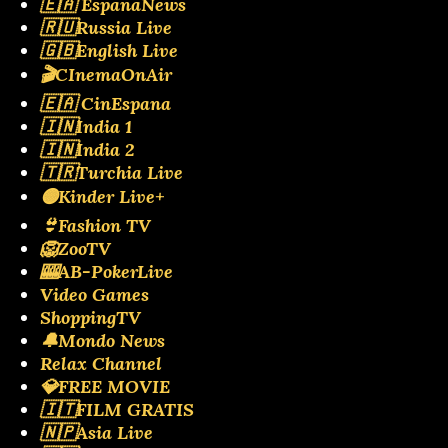
🇪🇦 EspanaNews
🇷🇺Russia Live
🇬🇧English Live
🎬CInemaOnAir
🇪🇦 CinEspana
🇮🇳India 1
🇮🇳India 2
🇹🇷Turchia Live
🟡Kinder Live+
👙Fashion TV
🦁ZooTV
🎰AB-PokerLive
Video Games
ShoppingTV
🔔Mondo News
Relax Channel
💎FREE MOVIE
🇮🇹FILM GRATIS
🇳🇵Asia Live