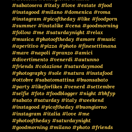
#sabatosera
#italy
#love
#estate
#food
#instagood
#milano
#domenica
#roma
#instagram
#picoftheday
#like
#foodporn
#summer
#instalike
#cena
#goodmorning
#follow
#me
#saturdaynight
#relax
#musica
#photooftheday
#amore
#music
#aperitivo
#pizza
#photo
#finesettimana
#mare
#napoli
#pranzo
#amici
#divertimento
#venerdi
#autunno
#friends
#colazione
#saturdaymood
#photography
#sole
#natura
#instafood
#ottobre
#sabatomattina
#buonsabato
#party
#likeforlikes
#venerd
#settembre
#selfie
#foto
#foodblogger
#night
#bhfyp
#sabato
#saturday
#italy
#weekend
#instagood
#picoftheday
#buongiorno
#instagram
#italia
#love
#me
#photooftheday
#saturdaynight
#goodmorning
#milano
#photo
#friends