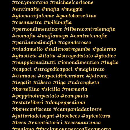
#tonymontana
#michaelcorleone
#antimafia
#mafia
#maggio
#giovannifalcone
#paoloborsellino
#cosanostra
#wikimafia
#pernondimenticare
#liberacontrolemafie
#nomafia
#mafiamaps
#controlemafie
#parliamodimafia
#agenderosse
#viadamelio
#sullenostregambe
#palermo
#giustizia
#italia
#stragedistato
#giudice
#mappiamolitutti
#ionondimentico
#luglio
#capaci
#stragedicapaci
#magistrato
#timnasu
#capacidiricordare
#falcone
#legalit
#libera
#liga
#ndrangheta
#borsellino
#sicilia
#memoria
#peppinoimpastato
#campania
#estateliberi
#donpeppediana
#beneconfiscato
#campaniadavivere
#fattoriadeisogni
#lovebees
#apicoltura
#bees
#eventistorici
#sessaaurunca
#maiano
#facciamounpaccoallacamorra