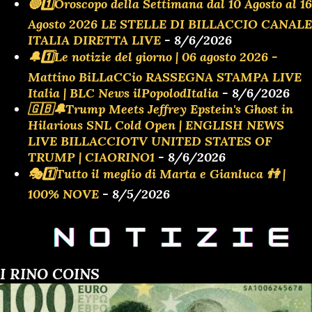
🔴1️⃣Oroscopo della Settimana dal 10 Agosto al 16
Agosto 2026 LE STELLE DI BILLACCIO CANALE
ITALIA DIRETTA LIVE
- 8/6/2026
🔔1️⃣Le notizie del giorno | 06 agosto 2026 -
Mattino BiLLaCCio RASSEGNA STAMPA LIVE
Italia | BLC News ilPopolodItalia
- 8/6/2026
🇬🇧🔔Trump Meets Jeffrey Epstein's Ghost in
Hilarious SNL Cold Open | ENGLISH NEWS
LIVE BILLACCIOTV UNITED STATES OF
TRUMP | CIAORINO1
- 8/6/2026
🎭1️⃣Tutto il meglio di Marta e Gianluca 👫 |
100% NOVE
- 8/5/2026
I RINO COINS