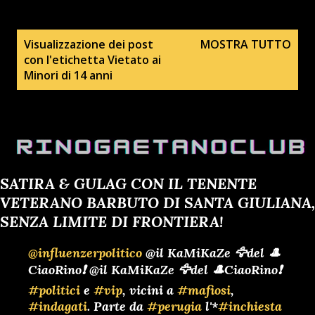
P
Visualizzazione dei post
MOSTRA TUTTO
con l'etichetta
Vietato ai
o
Minori di 14 anni
s
t
SATIRA & GULAG CON IL TENENTE
VETERANO BARBUTO DI SANTA GIULIANA,
SENZA LIMITE DI FRONTIERA!
@influenzerpolitico
@il KaMiKaZe 🦅del 🎩
CiaoRino❗ @il KaMiKaZe 🦅del 🎩CiaoRino❗
#politici
e
#vip
, vicini a
#mafiosi
,
#indagati
. Parte da
#perugia
l'*
#inchiesta