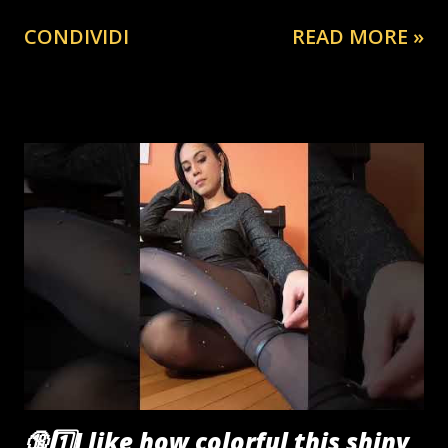
CONDIVIDI
READ MORE »
🔞1️⃣I like how colorful this shiny