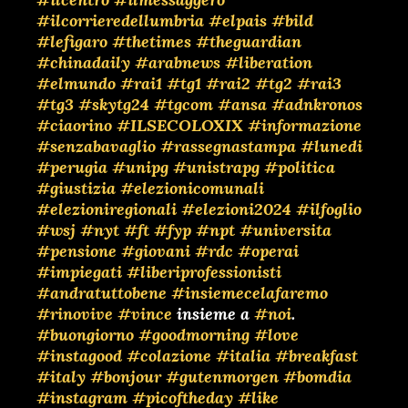
#ilcorrieredellumbria
#elpais
#bild
#lefigaro
#thetimes
#theguardian
#chinadaily
#arabnews
#liberation
#elmundo
#rai1
#tg1
#rai2
#tg2
#rai3
#tg3
#skytg24
#tgcom
#ansa
#adnkronos
#ciaorino
#ILSECOLOXIX
#informazione
#senzabavaglio
#rassegnastampa
#lunedi
#perugia
#unipg
#unistrapg
#politica
#giustizia
#elezionicomunali
#elezioniregionali
#elezioni2024
#ilfoglio
#wsj
#nyt
#ft
#fyp
#npt
#universita
#pensione
#giovani
#rdc
#operai
#impiegati
#liberiprofessionisti
#andratuttobene
#insiemecelafaremo
#rinovive
#vince
insieme a
#noi
.
#buongiorno
#goodmorning
#love
#instagood
#colazione
#italia
#breakfast
#italy
#bonjour
#gutenmorgen
#bomdia
#instagram
#picoftheday
#like