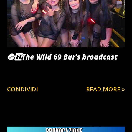
stato e altresì minorenne ,commetteva tutto sotto lo
sguardo indifferente e impavido del padre (ad avviso di
alcuni snaturato) e di ben tre tra ufficiali e sottufficiali di
pubblica "sicurezza"(?) #SicuriPerDavvero Interviene sul
c...
🔴1️⃣The Wild 69 Bar's broadcast
CONDIVIDI
READ MORE »