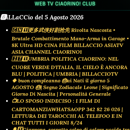
🅱️iLLaCCio del 5 Agosto 2026
🇨🇳1️⃣更多武侠好剧抢先 Rivolta Nascosta •
Brutale Combattimento Mano-Arma in Garage •
8K Ultra HD CINA FILM BILLACCIO ASIATV
ASIA CHANNEL CIAORINO1
🇮🇹1️⃣UMBRIA POLITICA CIAORINO: NEL
CUORE VERDE D'ITALIA, IL CIELO È ANCORA
BLU | POLITICA | UMBRIA | BILLACCIOTV
🍀 buon compleanno 🎂ai Nati il giorno 5
AGOSTO 🎂| Segno Zodiacale Leone | Significato
Giorno Di Nascita | Personalità Generale
📺LO SPOSO INDECISO : I FILM DI
CARTOMANZIAWHATSAOPP 342 82 26 026 |
LETTURA DEI TAROCCHI AL TELEFOO E IN
CHAT TUTTI I GIORNI 8/24
🔔1️⃣Giappone, sospetto colpo di calore uccide tre