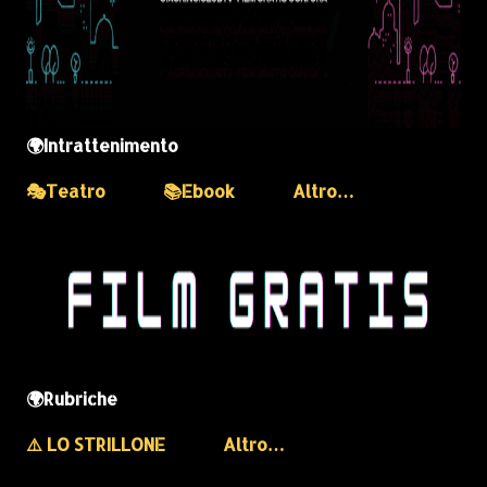
🌍Intrattenimento
🎭Teatro
📚Ebook
Altro…
🌍Rubriche
⚠️ LO STRILLONE
Altro…