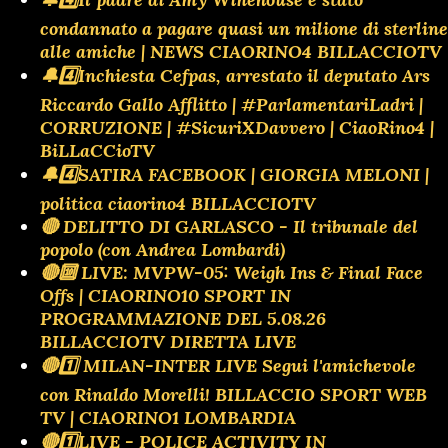
condannato a pagare quasi un milione di sterline
alle amiche | NEWS CIAORINO4 BILLACCIOTV
🔔4️⃣Inchiesta Cefpas, arrestato il deputato Ars
Riccardo Gallo Afflitto | #ParlamentariLadri |
CORRUZIONE | #SicuriXDavvero | CiaoRino4 |
BiLLaCCioTV
🔔4️⃣SATIRA FACEBOOK | GIORGIA MELONI |
politica ciaorino4 BILLACCIOTV
🔴 DELITTO DI GARLASCO - Il tribunale del
popolo (con Andrea Lombardi)
🔴🔟 LIVE: MVPW-05: Weigh Ins & Final Face
Offs | CIAORINO10 SPORT IN
PROGRAMMAZIONE DEL 5.08.26
BILLACCIOTV DIRETTA LIVE
🔴1️⃣ MILAN-INTER LIVE Segui l'amichevole
con Rinaldo Morelli! BILLACCIO SPORT WEB
TV | CIAORINO1 LOMBARDIA
🔴1️⃣LIVE - POLICE ACTIVITY IN