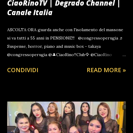
CiaoRinoTV | Degrado Channel |
Canale Italia
ASCOLTA ORA guarda anche con l'isolamento del massone
si va tutti a 55 anni in PENSIONE!!! @congressoperugia ♬
Suspense, horror, piano and music box - takaya
@congressoperugia @🎩CiaoRino‼️Club🦅 @CiaoRino
@Antonio Barbuto Cienfuegos VI #barbuto #ciaorino
CONDIVIDI
READ MORE »
#notizie #tiktoker #roma #giorgiameloni #fdi #ultimora
#italia #politica ♬ Suspense, horror, piano and music box
- takaya @congressoperugia ♬ Berta filava - Rino Gaetano
La Signora Maria : Ieri mio figlio è finito sotto processo
per essersi fermato ad uno stop, ha fumato uno spinello
tre settimane fa e gli hanno ritirato la patente; il Gran
Figlio del Pranzo e' servito : Ieri sono stato al mare e mio
figlio ha utilizzato un mezzo di stato , sprecando risorse di