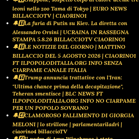
leoni nello zoo Tama di Tokyo | EURO NEWS
BILLACCIOTV | CIAORINO1
🔔1️⃣La furia di Putin su Kiev. La diretta con
Alessandro Orsini | UCRAINA IN RASSEGNA
STAMPA 5.8.26 BILLACCIOTV CIAORINO1
🔔1️⃣LE NOTIZIE DEL GIORNO | MATTINO
BILLACCIO DEL 5 AGOSTO 2026 | CIAORINO1
FT ILPOPOLODITALIA.ORG INFO SENZA
CIARPAME CANALE ITALIA
🔔1️⃣Trump annuncia trattative con l'Iran:
"Ultima chance prima della decapitazione",
Teheran smentisce | BLC NEWS FT
ILPOPOLODITALIA.ORG INFO NO CIARPAME
PER UN POPOLO SOVRANO
🔔4️⃣CLAMOROSO FALLIMENTO DI GIORGIA
MELONI | lo strillone | parlamentariladri |
ciaorino4 billaccioTV
🔔4️⃣Il padre di Amy Winehouse è stato