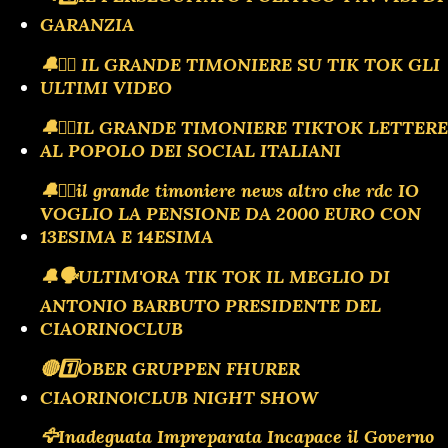
GARANZIA
🔔🏴‍☠️ IL GRANDE TIMONIERE SU TIK TOK GLI
ULTIMI VIDEO
🔔🏴‍☠️IL GRANDE TIMONIERE TIKTOK LETTERE
AL POPOLO DEI SOCIAL ITALIANI
🔔🏴‍☠️il grande timoniere news altro che rdc IO
VOGLIO LA PENSIONE DA 2000 EURO CON
13ESIMA E 14ESIMA
🔔🗣️ULTIM'ORA TIK TOK IL MEGLIO DI
ANTONIO BARBUTO PRESIDENTE DEL
CIAORINOCLUB
🔴1️⃣OBER GRUPPEN FHURER
CIAORINO!CLUB NIGHT SHOW
🦅Inadeguata Impreparata Incapace il Governo