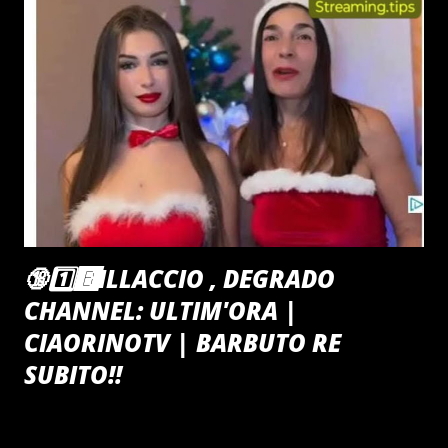
🔞1️⃣🅱️ILLACCIO , DEGRADO
CHANNEL: ULTIM'ORA |
CIAORINOTV | BARBUTO RE
SUBITO‼️