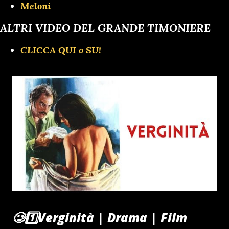
Meloni
ALTRI VIDEO DEL GRANDE TIMONIERE
CLICCA QUI o SU!
🥲1️⃣Verginità | Drama | Film