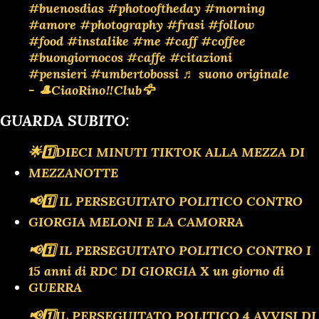
#buenosdias
#photooftheday
#morning
#amore
#photography
#frasi
#follow
#food
#instalike
#me
#caff
#coffee
#buongiornocos
#caffe
#citazioni
#pensieri
#umbertobossi
♬ suono originale
- 🎩CiaoRino‼️Club🦅
GUARDA SUBITO:
🌟1️⃣DIECI MINUTI TIKTOK ALLA MEZZA DI
MEZZANOTTE
📢1️⃣ IL PERSEGUITATO POLITICO CONTRO
GIORGIA MELONI E LA CAMORRA
📢1️⃣ IL PERSEGUITATO POLITICO CONTRO I
15 anni di RDC DI GIORGIA X un giorno di
GUERRA
📢1️⃣IL PERSEGUITATO POLITICO 4 AVVISI DI