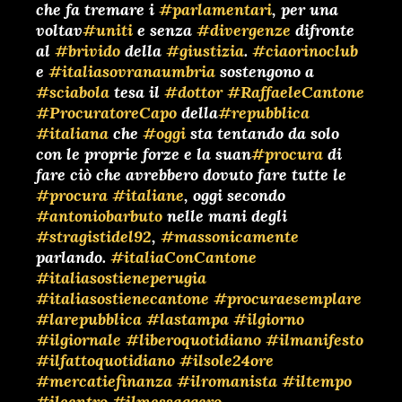
che fa tremare i
#parlamentari
, per una
voltav
#uniti
e senza
#divergenze
difronte
al
#brivido
della
#giustizia
.
#ciaorinoclub
e
#italiasovranaumbria
sostengono a
#sciabola
tesa il
#dottor
#RaffaeleCantone
#ProcuratoreCapo
della
#repubblica
#italiana
che
#oggi
sta tentando da solo
con le proprie forze e la suan
#procura
di
fare ciò che avrebbero dovuto fare tutte le
#procura
#italiane
, oggi secondo
#antoniobarbuto
nelle mani degli
#stragistidel92
,
#massonicamente
parlando.
#italiaConCantone
#italiasostieneperugia
#italiasostienecantone
#procuraesemplare
#larepubblica
#lastampa
#ilgiorno
#ilgiornale
#liberoquotidiano
#ilmanifesto
#ilfattoquotidiano
#ilsole24ore
#mercatiefinanza
#ilromanista
#iltempo
#ilcentro
#ilmessaggero