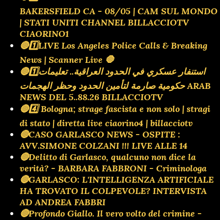
BAKERSFIELD CA - 08/05 | CAM SUL MONDO
| STATI UNITI CHANNEL BILLACCIOTV
CIAORINO1
🔴1️⃣LIVE Los Angeles Police Calls & Breaking
News | Scanner Live 🛑
🔴1️⃣استنفار عسكري في الحدود العراقية.. تعليمات
حكومية صارمة لتأمين الحدود وحظر الهجمات ARAB
NEWS DEL 5..88.26 BILLACCIOTV
🔴4️⃣ Bologna; strage fascista e non solo | stragi
di stato | diretta live ciaorino4 | billacciotv
🔴CASO GARLASCO NEWS - OSPITE :
AVV.SIMONE COLZANI !!! LIVE ALLE 14
🔴Delitto di Garlasco, qualcuno non dice la
verità? - BARBARA FABBRONI - Criminologa
🔴GARLASCO: L'INTELLIGENZA ARTIFICIALE
HA TROVATO IL COLPEVOLE? INTERVISTA
AD ANDREA FABBRI
🔴Profondo Giallo. Il vero volto del crimine -