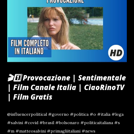
🎬1️⃣ Provocazione | Sentimentale
| Film Canale Italia | CiaoRinoTV
| Film Gratis
@influencerpolitical #governo #politica #o #italia #lega
#salvini #covid #brasil #bolsonaro #politicaitaliana #s
#m #matteosalvini #primagliitaliani #news