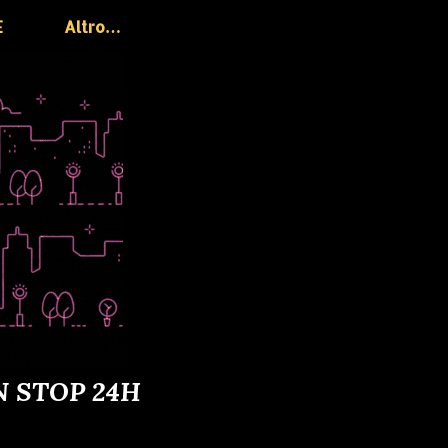
E
Altro…
N STOP 24H