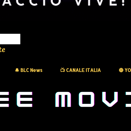
te
🔔 BLC News
📺 CANALE ITALIA
🔴 Y