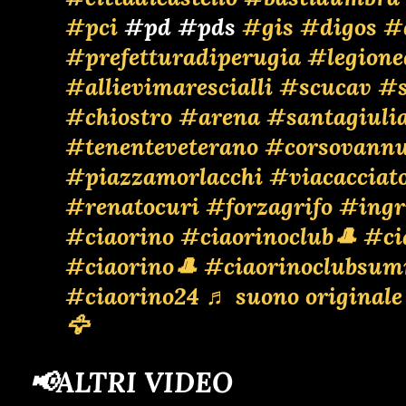
#pci
#pd #pds
#gis
#digos
#
#prefetturadiperugia
#legione
#allievimarescialli
#scucav
#s
#chiostro
#arena
#santagiuli
#tenenteveterano
#corsovannu
#piazzamorlacchi
#viacacciato
#renatocuri
#forzagrifo
#ingr
#ciaorino
#ciaorinoclub🎩
#ci
#ciaorino🎩
#ciaorinoclubsum
#ciaorino24
♬ suono originale
🦅
📢ALTRI VIDEO