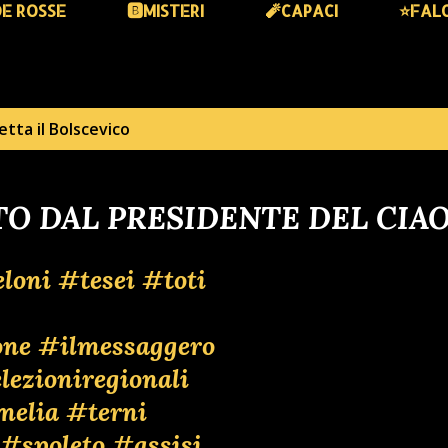
DE ROSSE
🅱️MISTERI
🧨CAPACI
⭐️FAL
hetta
il Bolscevico
O DAL PRESIDENTE DEL CIA
loni
#tesei
#toti
one
#ilmessaggero
lezioniregionali
melia
#terni
#spoleto
#assisi