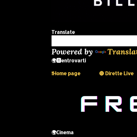
Translate
Powered by
Transla
🌍🅱️entrovarti
❗️Home page
🔴 Dirette Live
🌍Cinema