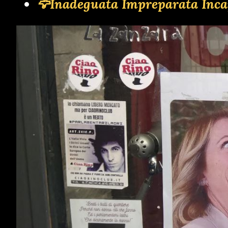
🦅Inadeguata Impreparata Inca