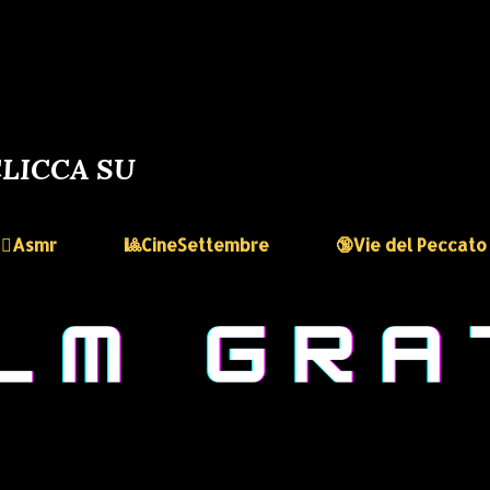
LICCA SU
🏻‍♀️Asmr
🎱CineSettembre
🔞Vie del Peccato