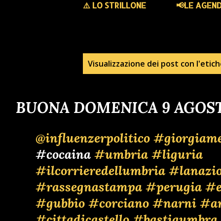
⚠️ LO STRILLONE
📢LE AGEN
P
Visualizzazione dei post con l'etic
o
BUONA DOMENICA 9 AGOST
s
t
@influenzerpolitico
#giorgiame
#cocaina
#umbria
#liguria
#ilcorrieredellumbria
#lanazi
#rassegnastampa
#perugia
#e
#gubbio
#corciano
#narni
#a
#cittadicastello
#bastiaumbra