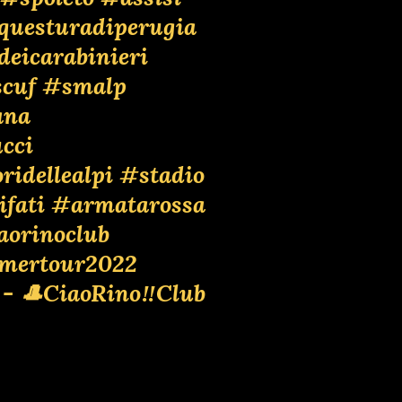
questuradiperugia
deicarabinieri
cuf
#smalp
ana
cci
ridellealpi
#stadio
ifati
#armatarossa
aorinoclub
mertour2022
 - 🎩CiaoRino‼️Club