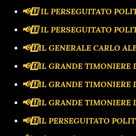
📢1️⃣ IL PERSEGUITATO PO
📢1️⃣ IL PERSEGUITATO POLIT
📢1️⃣IL GENERALE CARLO A
📢1️⃣IL GRANDE TIMONIERE
📢1️⃣IL GRANDE TIMONIERE D
📢1️⃣IL GRANDE TIMONIERE 
📢1️⃣IL PERSEGUITATO POLIT