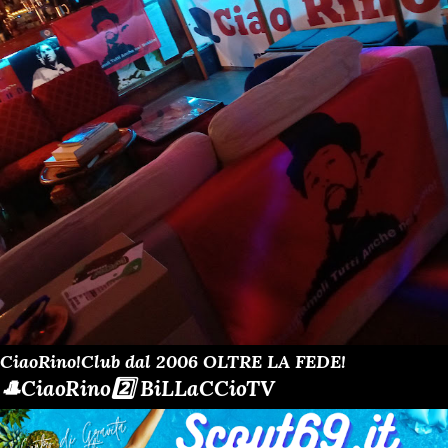
CiaoRino!Club dal 2006 OLTRE LA FEDE!
🎩CiaoRino2️⃣ BiLLaCCioTV