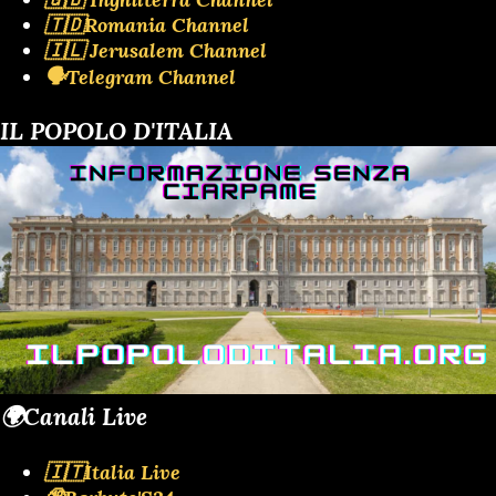
🇹🇩Romania Channel
🇮🇱 Jerusalem Channel
🗣️Telegram Channel
IL POPOLO D'ITALIA
🌍Canali Live
🇮🇹Italia Live