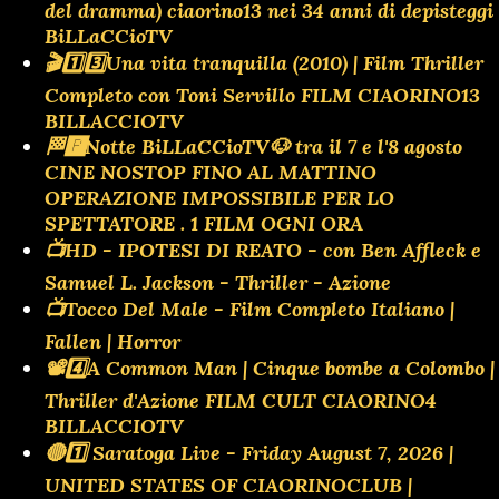
del dramma) ciaorino13 nei 34 anni di depisteggi
BiLLaCCioTV
🎬1️⃣3️⃣Una vita tranquilla (2010) | Film Thriller
Completo con Toni Servillo FILM CIAORINO13
BILLACCIOTV
🏁🅿️Notte BiLLaCCioTV🐶 tra il 7 e l'8 agosto
CINE NOSTOP FINO AL MATTINO
OPERAZIONE IMPOSSIBILE PER LO
SPETTATORE . 1 FILM OGNI ORA
📺HD - IPOTESI DI REATO - con Ben Affleck e
Samuel L. Jackson - Thriller - Azione
📺Tocco Del Male - Film Completo Italiano |
Fallen | Horror
📽️4️⃣A Common Man | Cinque bombe a Colombo |
Thriller d'Azione FILM CULT CIAORINO4
BILLACCIOTV
🔴1️⃣ Saratoga Live - Friday August 7, 2026 |
UNITED STATES OF CIAORINOCLUB |