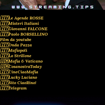
🇮🇹Le Agende ROSSE
🇮🇹Misteri Italiani
🇮🇹Giovanni FALCONE
🇮🇹Paolo BORSELLINO
Film da youtube
🇮🇹Onda Pazza
🇮🇹Mafiopoli
🇮🇹Lo Strillone
🇺🇲Mafia & Vaticano
🇺🇲CosanostraToday
🇮🇹CineCiaoMafia
🇮🇹Lucky Luciano
🇮🇹Sito CiaoRino!
🇮🇹Telegram