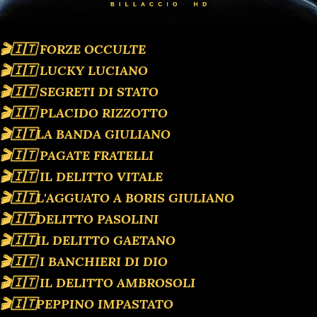
🎬🇮🇹 FORZE OCCULTE
🎬🇮🇹 LUCKY LUCIANO
🎬🇮🇹 SEGRETI DI STATO
🎬🇮🇹 PLACIDO RIZZOTTO
🎬🇮🇹LA BANDA GIULIANO
🎬🇮🇹 PAGATE FRATELLI
🎬🇮🇹 IL DELITTO VITALE
🎬🇮🇹L'AGGUATO A BORIS GIULIANO
🎬🇮🇹DELITTO PASOLINI
🎬🇮🇹IL DELITTO GAETANO
🎬🇮🇹 I BANCHIERI DI DIO
🎬🇮🇹 IL DELITTO AMBROSOLI
🎬🇮🇹PEPPINO IMPASTATO