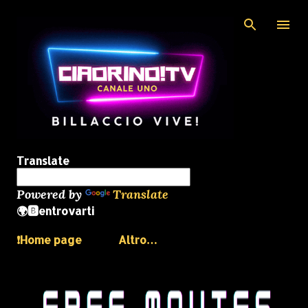
Passa ai contenuti principali
Translate
Powered by
Translate
🌍🅱️entrovarti
❗️Home page
Altro…