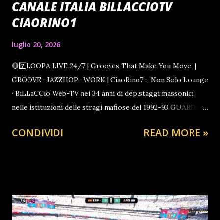
CANALE ITALIA BILLACCIOTV
CIAORINO1
luglio 20, 2026
🔴7️⃣LOOPA LIVE 24/7 | Grooves That Make You Move |
GROOVE · JAZZHOP · WORK | CiaoRino7 · Non Solo Lounge
· BiLLaCCio Web-TV nei 34 anni di depistaggi massonici
nelle istituzioni delle stragi mafiose del 1992-93 GUARDA
ORA GUARDA ORA
CONDIVIDI
READ MORE »