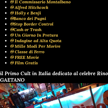
♾️ Il Commissario Montalbano
♾️ Alfred Hitchcock
♾️ Holly e Benji
♾️Banco dei Pugni
♾️Stop Border Control
♾️Cash or Trash
♾️ Un Giorno In Pretura
♾️ Indagine ad Alta Quota
♾️ Mille Modi Per Morire
♾️ Classe di Ferro
♾️ FREE Movie
♾️ Film Gratis
il Primo Cult in Italia dedicato al celebre Rino
GAETANO