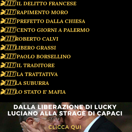
🎬🇮🇹 IL DELITTO FRANCESE
🎬🇮🇹 RAPIMENTO MORO
🎬🇮🇹 PREFETTO DALLA CHIESA
🎬🇮🇹 CENTO GIORNI A PALERMO
🎬🇮🇹ROBERTO CALVI
🎬🇮🇹LIBERO GRASSI
🎬🇮🇹 PAOLO BORSELLINO
🎬🇮🇹 IL TRADITORE
🎬🇮🇹 LA TRATTATIVA
🎬🇮🇹LA SUBURRA
🎬🇮🇹LO STATO E' MAFIA