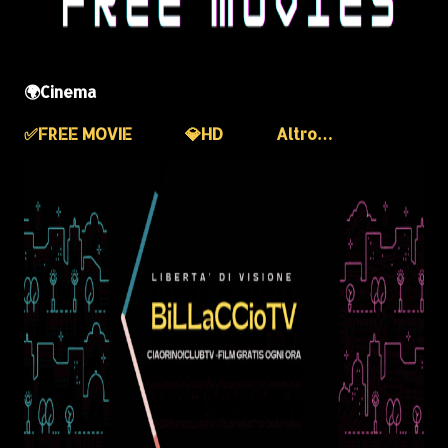
🌍Cinema
✅️FREE MOVIE
💎HD
Altro…