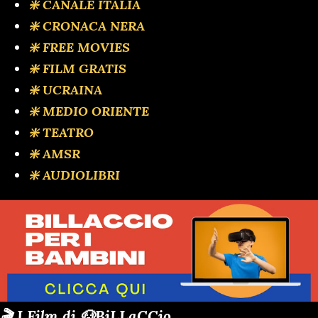
❇️ CANALE ITALIA
❇️ CRONACA NERA
❇️ FREE MOVIES
❇️ FILM GRATIS
❇️ UCRAINA
❇️ MEDIO ORIENTE
❇️ TEATRO
❇️ AMSR
❇️ AUDIOLIBRI
🎬 I Film di 🐶BiLLaCCio