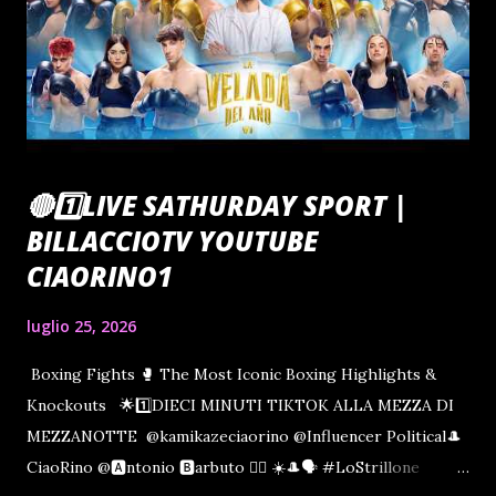
🔴1️⃣LIVE SATHURDAY SPORT |
BILLACCIOTV YOUTUBE
CIAORINO1
luglio 25, 2026
Boxing Fights 🥊 The Most Iconic Boxing Highlights &
Knockouts 🌟1️⃣DIECI MINUTI TIKTOK ALLA MEZZA DI
MEZZANOTTE @kamikazeciaorino @Influencer Political🎩
CiaoRino @🅰️ntonio 🅱️arbuto 🏴‍☠️ ☀️🎩🗣️ #LoStrillone