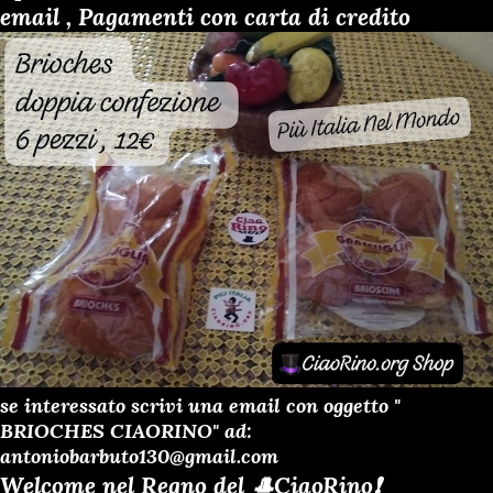
email , Pagamenti con carta di credito
se interessato scrivi una email con oggetto "
BRIOCHES CIAORINO" ad:
antoniobarbuto130@gmail.com
Welcome nel Regno del 🎩CiaoRino❗️