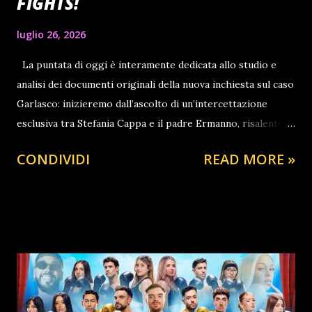
FIGHTS!
luglio 26, 2026
La puntata di oggi è interamente dedicata allo studio e
analisi dei documenti originali della nuova inchiesta sul caso
Garlasco: inizieremo dall’ascolto di un’intercettazione
esclusiva tra Stefania Cappa e il padre Ermanno, risalente al
14 Maggio 2025 (il giorno del dragaggio del canale di
CONDIVIDI
READ MORE »
Tromello) nella quale è palpabile l’agitazione di Stefania in
seguito alle ricerche degli inquirenti dell’arma del delitto
dietro casa di sua nonna. Passeremo poi alla lettura dei
verbali integrali dei testimoni: Marco Muschitta, Gianni
Bruscagin, Marco Panzarasa, la nonna di Mattia Capra e la
ex fidanzata di Sempio, scoprendo dettagli che non sono
ancora arrivati al grande pubblico. FEBBRE DA GARLASCO?
CLICCA QUI