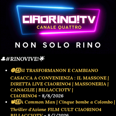
🎩#RINOVIVE!🌟
🔴4️⃣SI TRASFORMANON E CAMBIANO
CASACCA A CONVENIENZA : IL MASSONE |
DIRETTA LIVE CIAORINO4 | MASSONERIA |
CANAGLIE | BILLACCIOTV |
CIAORINO4
- 8/8/2026
📽️4️⃣A Common Man | Cinque bombe a Colombo |
Thriller d'Azione FILM CULT CIAORINO4
BILLACCIOTV
- 8/7/2026