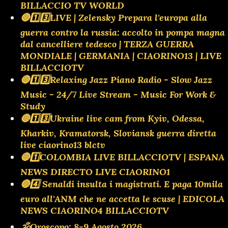
BILLACCIO TV WORLD
🔴1️⃣3️⃣LIVE | Zelensky Prepara l'europa alla
guerra contro la russia: accolto in pompa magna
dal cancelliere tedesco | TERZA GUERRA
MONDIALE | GERMANIA | CIAORINO13 | LIVE
BILLACCIOTV
🔴1️⃣3️⃣Relaxing Jazz Piano Radio - Slow Jazz
Music - 24/7 Live Stream - Music For Work &
Study
🔴1️⃣3️⃣Ukraine live cam from Kyiv, Odessa,
Kharkiv, Kramatorsk, Sloviansk guerra diretta
live ciaorino13 blctv
🔴1️⃣COLOMBIA LIVE BILLACCIOTV | ESPANA
NEWS DIRECTO LIVE CIAORINO1
🔴4️⃣ Senaldi insulta i magistrati. E paga 10mila
euro all'ANM che ne accetta le scuse | EDICOLA
NEWS CIAORINO4 BILLACCIOTV
🕉Oroscopo: 8-9 Agosto 2026