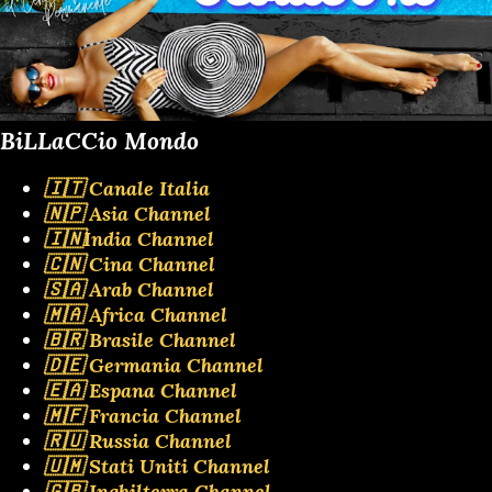
BiLLaCCio Mondo
🇮🇹 Canale Italia
🇳🇵 Asia Channel
🇮🇳India Channel
🇨🇳 Cina Channel
🇸🇦 Arab Channel
🇲🇦 Africa Channel
🇧🇷 Brasile Channel
🇩🇪 Germania Channel
🇪🇦 Espana Channel
🇲🇫 Francia Channel
🇷🇺 Russia Channel
🇺🇲 Stati Uniti Channel
🇬🇧 Inghilterra Channel