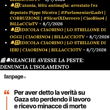
🔔4️⃣Catania, blitz antimafia: arrestato l'ex
deputato Pippo Nicotra | #ParlamentariLadri |
CORRUZIONE | #SicuriXDavvero | CiaoRino4 |
BiLLaCCioTV
- 8/7/2026
🔔4️⃣EDICOLA CIAORINO | LO STRILLONE DI
OGGI | CIAORINO4 | BILLACCIOTV
- 8/7/2026
🔔4️⃣EDICOLA CIAORINO | LO STRILLONE DI
IERI | CIAORINO4 | BILLACCIOTV
- 8/7/2026
📰🔔NEANCHE AVESSE LA PESTE:
DENUNCIA L'ISOLAMENTO