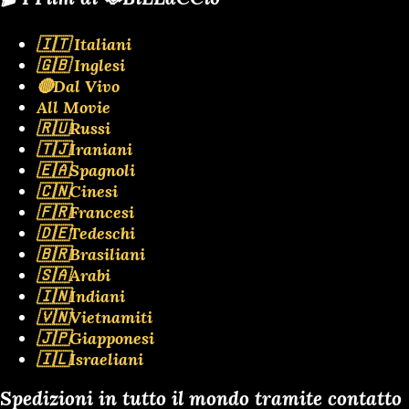
🇮🇹 Italiani
🇬🇧 Inglesi
🔴Dal Vivo
All Movie
🇷🇺Russi
🇹🇯Iraniani
🇪🇦Spagnoli
🇨🇳Cinesi
🇫🇷Francesi
🇩🇪Tedeschi
🇧🇷Brasiliani
🇸🇦Arabi
🇮🇳Indiani
🇻🇳Vietnamiti
🇯🇵Giapponesi
🇮🇱Israeliani
Spedizioni in tutto il mondo tramite contatto