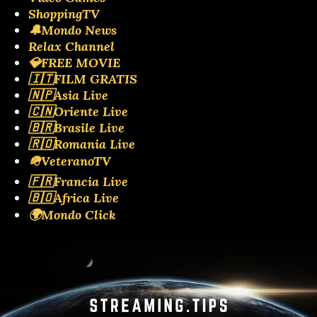
ShoppingTV
🔔Mondo News
Relax Channel
💎FREE MOVIE
🇮🇹FILM GRATIS
🇳🇵Asia Live
🇨🇳Oriente Live
🇧🇷Brasile Live
🇷🇴Romania Live
🪖VeteranoTV
🇫🇷Francia Live
🇧🇴Africa Live
🌍Mondo Click