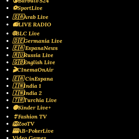
🔞Barbuto'S24
⚽SportLive
🇸🇦Arab Live
📻LIVE RADIO
🌐BLC Live
🇩🇪Germania Live
🇪🇦 EspanaNews
🇷🇺Russia Live
🇬🇧English Live
🎬CInemaOnAir
🇪🇦 CinEspana
🇮🇳India 1
🇮🇳India 2
🇹🇷Turchia Live
🟡Kinder Live+
👙Fashion TV
🦁ZooTV
🎰AB-PokerLive
Video Games