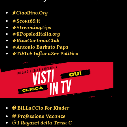
☀️CiaoRino.Org
🔹Scout69.it
🔹Streaming.tips
🔹ilPopolodItalia.org
🔹RinoGaetano.Club
🔹Antonio Barbuto Papa
🔹TikTok InfluenZer Politico
☢️ BiLLaCCio For Kinder
♾️ Professione Vacanze
♾️ I Ragazzi della Terza C