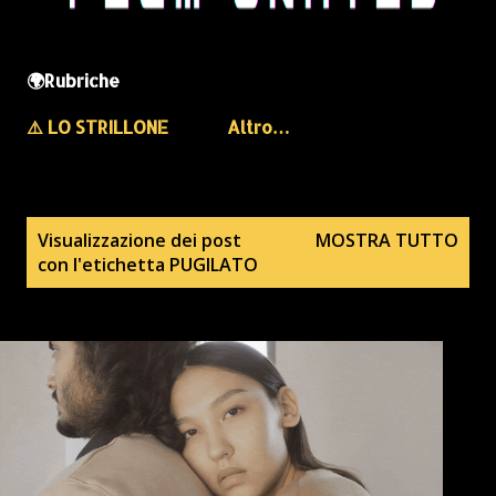
🌍Rubriche
⚠️ LO STRILLONE
Altro…
P
Visualizzazione dei post
MOSTRA TUTTO
con l'etichetta
PUGILATO
o
s
t