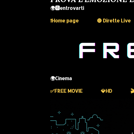
🌍🅱️entrovarti
❗️Home page
🔴 Dirette Live
🌍Cinema
✅️FREE MOVIE
💎HD
