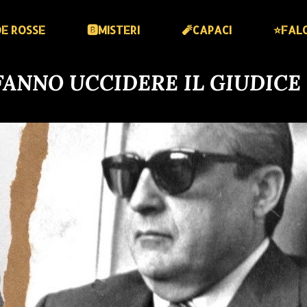
DE ROSSE
🅱️MISTERI
🧨CAPACI
⭐️FAL
 FANNO UCCIDERE IL GIUDICE