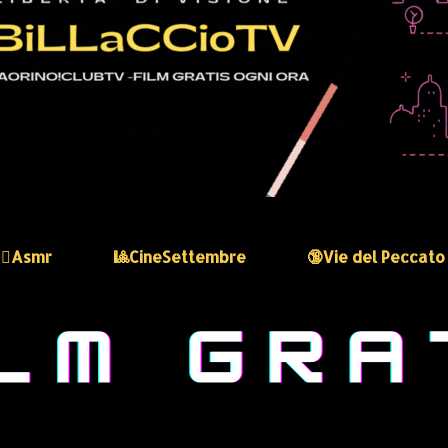
🏻‍♀️Asmr
🎱CineSettembre
🔞Vie del Peccato