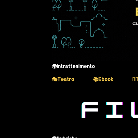
🌍Intrattenimento
🎭Teatro
📚Ebook
💆