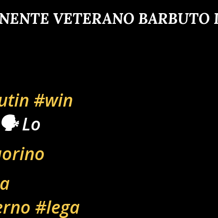
ENENTE VETERANO BARBUTO D
utin
#win
️ Lo
aorino
na
erno
#lega