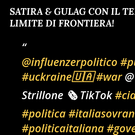
SATIRA & GULAG CON IL T
LIMITE DI FRONTIERA!
@influenzerpolitico
#p
#uckraine🇺🇦
#war
@
Strillone 🗞️ TikTok
#ci
#politica
#italiasovra
#politicaitaliana
#gov