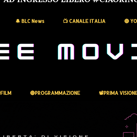
🔔 BLC News
📺 CANALE ITALIA
🔴 Y
FILM
🔴PROGRAMMAZIONE
📽️PRIMA VISION