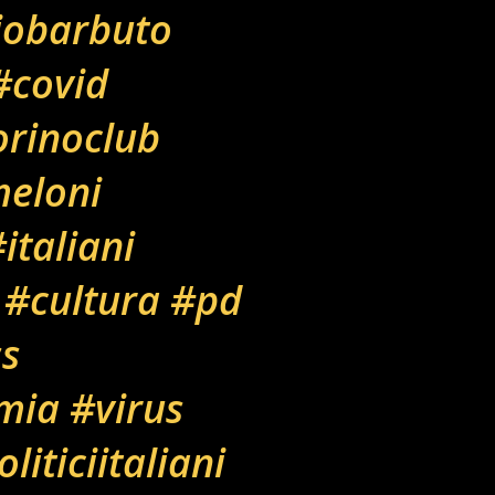
iobarbuto
#covid
orinoclub
eloni
italiani
#cultura
#pd
s
mia
#virus
liticiitaliani