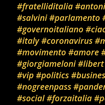
#fratelliditalia
#anton
#salvini
#parlamento
#governoitaliano
#cia
#italy
#coronavirus
#m
#movimento
#amore
#
#giorgiameloni
#libert
#vip
#politics
#busines
#nogreenpass
#pande
#social
#forzaitalia
#po