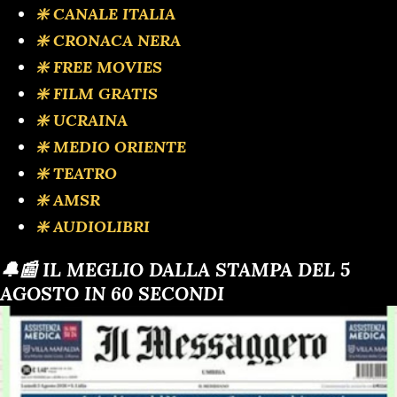
❇️ CANALE ITALIA
❇️ CRONACA NERA
❇️ FREE MOVIES
❇️ FILM GRATIS
❇️ UCRAINA
❇️ MEDIO ORIENTE
❇️ TEATRO
❇️ AMSR
❇️ AUDIOLIBRI
🔔📰 IL MEGLIO DALLA STAMPA DEL 5
AGOSTO IN 60 SECONDI