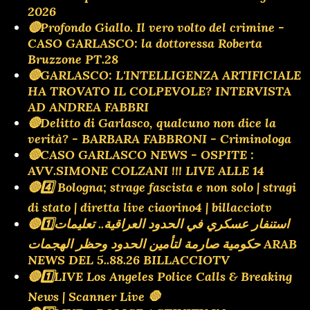
2026
🔴Profondo Giallo. Il vero volto del crimine -
CASO GARLASCO: la dottoressa Roberta
Bruzzone PT.28
🔴GARLASCO: L'INTELLIGENZA ARTIFICIALE
HA TROVATO IL COLPEVOLE? INTERVISTA
AD ANDREA FABBRI
🔴Delitto di Garlasco, qualcuno non dice la
verità? - BARBARA FABBRONI - Criminologa
🔴CASO GARLASCO NEWS - OSPITE :
AVV.SIMONE COLZANI !!! LIVE ALLE 14
🔴4️⃣ Bologna; strage fascista e non solo | stragi
di stato | diretta live ciaorino4 | billacciotv
🔴1️⃣استنفار عسكري في الحدود العراقية.. تعليمات
حكومية صارمة لتأمين الحدود وحظر الهجمات ARAB
NEWS DEL 5..88.26 BILLACCIOTV
🔴1️⃣LIVE Los Angeles Police Calls & Breaking
News | Scanner Live 🛑