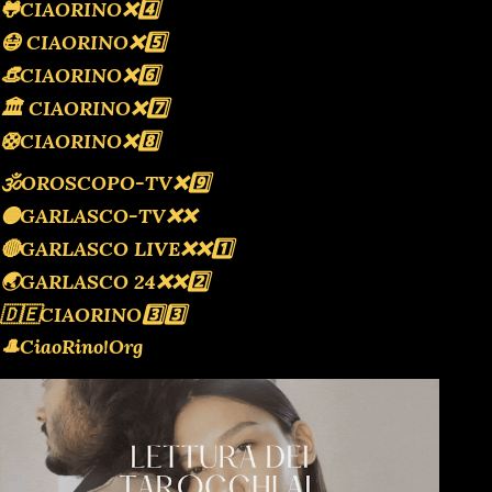
🐸CIAORINO❌️4️⃣
😷 CIAORINO❌️5️⃣
👒CIAORINO❌️6️⃣
🏛 CIAORINO❌️7️⃣
🛟CIAORINO❌️8️⃣
🕉OROSCOPO-TV❌️9️⃣
🟡GARLASCO-TV❌️❌️
🔴GARLASCO LIVE❌️❌️1️⃣
🌏GARLASCO 24❌️❌️2️⃣
🇩🇪CIAORINO3️⃣3️⃣
🎩CiaoRino!Org