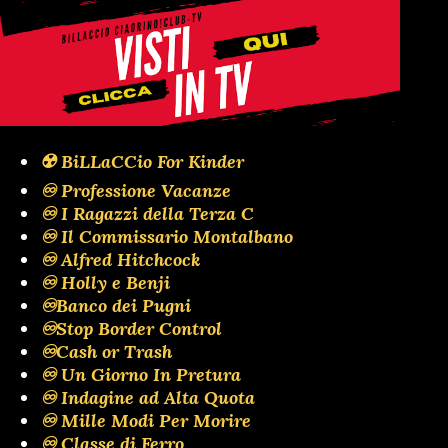
☢️ BiLLaCCio For Kinder
♾️ Professione Vacanze
♾️ I Ragazzi della Terza C
♾️ Il Commissario Montalbano
♾️ Alfred Hitchcock
♾️ Holly e Benji
♾️Banco dei Pugni
♾️Stop Border Control
♾️Cash or Trash
♾️ Un Giorno In Pretura
♾️ Indagine ad Alta Quota
♾️ Mille Modi Per Morire
♾️ Classe di Ferro