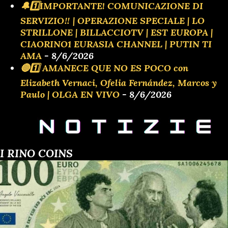
🔔1️⃣IMPORTANTE! COMUNICAZIONE DI
SERVIZIO‼️ | OPERAZIONE SPECIALE | LO
STRILLONE | BILLACCIOTV | EST EUROPA |
CIAORINO1 EURASIA CHANNEL | PUTIN TI
AMA
- 8/6/2026
🔴1️⃣ AMANECE QUE NO ES POCO con
Elizabeth Vernaci, Ofelia Fernández, Marcos y
Paulo | OLGA EN VIVO
- 8/6/2026
I RINO COINS