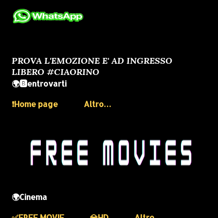
PROVA L'EMOZIONE E' AD INGRESSO
LIBERO #CIAORINO
🌍🅱️entrovarti
❗️Home page
Altro…
🌍Cinema
✅️FREE MOVIE
💎HD
Altro…