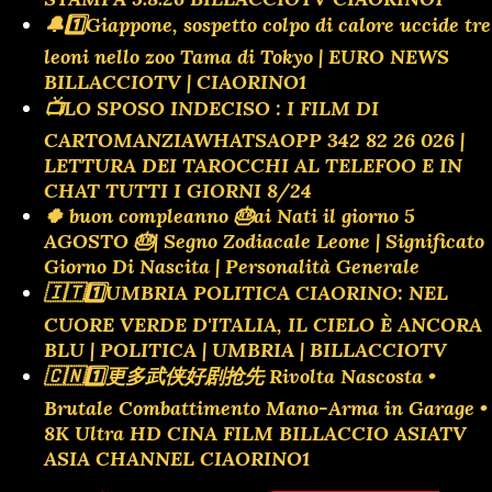
🔔1️⃣Giappone, sospetto colpo di calore uccide tre
leoni nello zoo Tama di Tokyo | EURO NEWS
BILLACCIOTV | CIAORINO1
📺LO SPOSO INDECISO : I FILM DI
CARTOMANZIAWHATSAOPP 342 82 26 026 |
LETTURA DEI TAROCCHI AL TELEFOO E IN
CHAT TUTTI I GIORNI 8/24
🍀 buon compleanno 🎂ai Nati il giorno 5
AGOSTO 🎂| Segno Zodiacale Leone | Significato
Giorno Di Nascita | Personalità Generale
🇮🇹1️⃣UMBRIA POLITICA CIAORINO: NEL
CUORE VERDE D'ITALIA, IL CIELO È ANCORA
BLU | POLITICA | UMBRIA | BILLACCIOTV
🇨🇳1️⃣更多武侠好剧抢先 Rivolta Nascosta •
Brutale Combattimento Mano-Arma in Garage •
8K Ultra HD CINA FILM BILLACCIO ASIATV
ASIA CHANNEL CIAORINO1