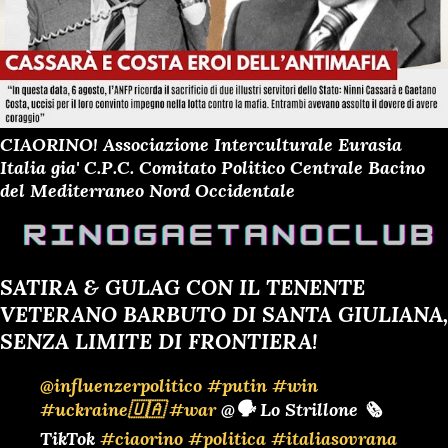
CIAORINO! Associazione Interculturale Eurasia
Italia gia' C.P.C. Comitato Politico Centrale Bacino
del Mediterraneo Nord Occidentale
SATIRA & GULAG CON IL TENENTE
VETERANO BARBUTO DI SANTA GIULIANA,
SENZA LIMITE DI FRONTIERA!
@influenzerpolitico
#putin
#win
#uckraine🇺🇦
#war
@🗣️ Lo Strillone 🗞️
TikTok
#ciaorino
#politica
#italiasovrana