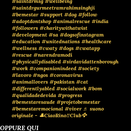
#saintdrmsg
#wellbeing
#saintdrgurmeetramrahimsinghji
#bemestar
#support
#dog
#follow
#adoptdontshop
#animalrescue
#india
#followers
#charitywithatwist
#development
#sa
#dogsofinstagram
#education
#unitednations
#healthcare
#wellness
#cwaty
#dogs
#cwatapp
#rescue
#narendramodi
#physicallydisabled
#sirdavidattenborough
#work
#companionindeed
#society
#lavoro
#ngos
#coronavirus
#animallovers
#pakistan
#cat
#differentlyabled
#socialwork
#bom
#qualidadedevida
#progress
#bemestaresaude
#projetobemestar
#bemestaremocional
#viver
♬ suono
originale - 🎩CiaoRino‼️Club🦅
OPPURE QUI