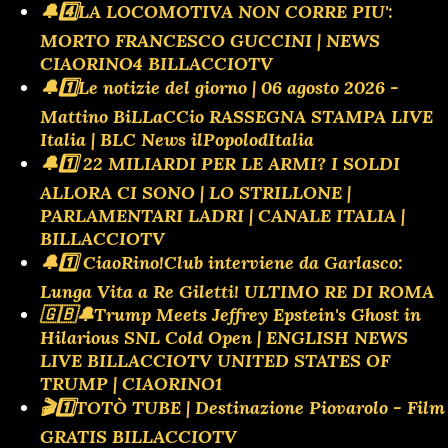
🔔4️⃣LA LOCOMOTIVA NON CORRE PIU':
MORTO FRANCESCO GUCCINI | NEWS
CIAORINO4 BILLACCIOTV
🔔1️⃣Le notizie del giorno | 06 agosto 2026 -
Mattino BiLLaCCio RASSEGNA STAMPA LIVE
Italia | BLC News ilPopolodItalia
🔔1️⃣ 22 MILIARDI PER LE ARMI? I SOLDI
ALLORA CI SONO | LO STRILLONE |
PARLAMENTARI LADRI | CANALE ITALIA |
BILLACCIOTV
🔔1️⃣ CiaoRino!Club interviene da Garlasco:
Lunga Vita a Re Giletti! ULTIMO RE DI ROMA
🇬🇧🔔Trump Meets Jeffrey Epstein's Ghost in
Hilarious SNL Cold Open | ENGLISH NEWS
LIVE BILLACCIOTV UNITED STATES OF
TRUMP | CIAORINO1
🎬1️⃣TOTÒ TUBE | Destinazione Piovarolo - Film
GRATIS BILLACCIOTV