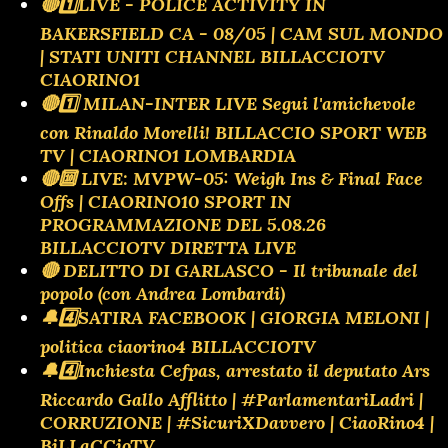
🔴1️⃣LIVE - POLICE ACTIVITY IN
BAKERSFIELD CA - 08/05 | CAM SUL MONDO
| STATI UNITI CHANNEL BILLACCIOTV
CIAORINO1
🔴1️⃣ MILAN-INTER LIVE Segui l'amichevole
con Rinaldo Morelli! BILLACCIO SPORT WEB
TV | CIAORINO1 LOMBARDIA
🔴🔟 LIVE: MVPW-05: Weigh Ins & Final Face
Offs | CIAORINO10 SPORT IN
PROGRAMMAZIONE DEL 5.08.26
BILLACCIOTV DIRETTA LIVE
🔴 DELITTO DI GARLASCO - Il tribunale del
popolo (con Andrea Lombardi)
🔔4️⃣SATIRA FACEBOOK | GIORGIA MELONI |
politica ciaorino4 BILLACCIOTV
🔔4️⃣Inchiesta Cefpas, arrestato il deputato Ars
Riccardo Gallo Afflitto | #ParlamentariLadri |
CORRUZIONE | #SicuriXDavvero | CiaoRino4 |
BiLLaCCioTV