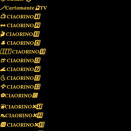
🪄Cartomante🔮TV
📺 CIAORINO1️⃣
👀 CIAORINO2️⃣
🎬 CIAORINO3️⃣
🎩 CIAORINO4️⃣
🇮🇹 CIAORINO5️⃣
🍺 CIAORINO6️⃣
🌊 CIAORINO7️⃣
🌜 CIAORINO8️⃣
🦅 CIAORINO9️⃣
⚽️CIAORINO🔟
⛲️CIAORINO❌️1️⃣
👠CIAORINO❌️2️⃣
🆎 CIAORINO❌️3️⃣