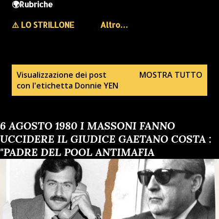
🌍Rubriche
⚠️ LO STRILLONE
Altro…
P
Visualizzazione dei post
MOSTRA TUTTO
con l'etichetta
Donnie YEN
o
s
t
6 AGOSTO 1980 I MASSONI FANNO
UCCIDERE IL GIUDICE GAETANO COSTA :
"PADRE DEL POOL ANTIMAFIA