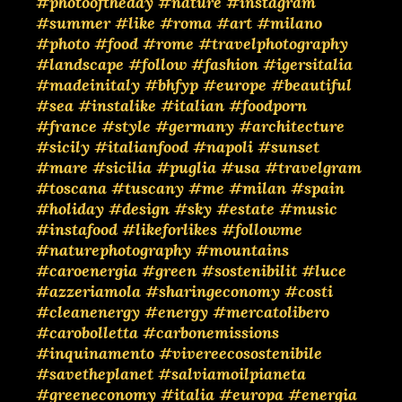
#photooftheday
#nature
#instagram
#summer
#like
#roma
#art
#milano
#photo
#food
#rome
#travelphotography
#landscape
#follow
#fashion
#igersitalia
#madeinitaly
#bhfyp
#europe
#beautiful
#sea
#instalike
#italian
#foodporn
#france
#style
#germany
#architecture
#sicily
#italianfood
#napoli
#sunset
#mare
#sicilia
#puglia
#usa
#travelgram
#toscana
#tuscany
#me
#milan
#spain
#holiday
#design
#sky
#estate
#music
#instafood
#likeforlikes
#followme
#naturephotography
#mountains
#caroenergia
#green
#sostenibilit
#luce
#azzeriamola
#sharingeconomy
#costi
#cleanenergy
#energy
#mercatolibero
#carobolletta
#carbonemissions
#inquinamento
#vivereecosostenibile
#savetheplanet
#salviamoilpianeta
#greeneconomy
#italia
#europa
#energia