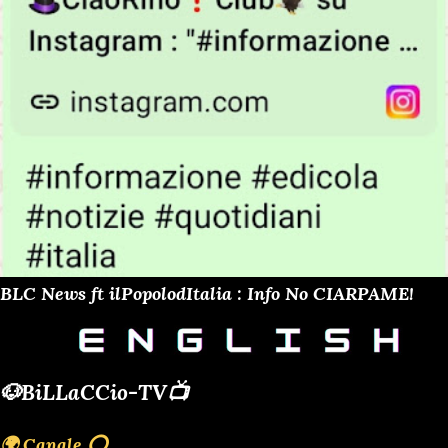
BLC News ft ilPopolodItalia : Info No CIARPAME!
🐶BiLLaCCio-TV📺
🌍 Canale ⭕️