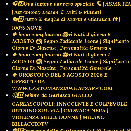
🎧1️⃣Una lezione davvero spaziale 🪐 | ASMR ITA
| Astronomy Lesson ☾ Miti & Pianeti
🎭1️⃣Tutto il meglio di Marta e Gianluca 👫 |
100% NOVE
🍀 buon compleanno 🎂ai Nati il giorno 6
AGOSTO 🎂| Segno Zodiacale Leone | Significato
Giorno Di Nascita | Personalità Generale
🍀 buon compleanno 🎂ai Nati il giorno 7
AGOSTO 🎂| Segno Zodiacale Leone | Significato
Giorno Di Nascita | Personalità Generale
🍀 OROSCOPO DEL 6 AGOSTO 2026 E'
OFFERTO DA
WWW.CARTOMANZIAWHATSAPP.COM
🤒1️⃣ Febbre da Garlasco GIALLO
GARLASCOPOLI: INNOCENTE E COLPEVOLE
RITORNO SUL VIA | CRONACA NERA |
VIOLENZA SULLE DONNE | MILANO
BILLACCIOTV
🔴1️⃣Oroscopo della Settimana dal 10 Agosto al 16