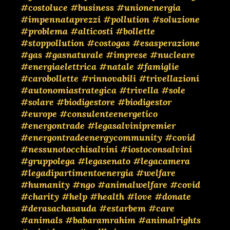
#costoluce
#business
#unionenergia
#impennataprezzi
#pollution
#soluzione
#problema
#alticosti
#bollette
#stoppollution
#costogas
#esasperazione
#gas
#gasnaturale
#imprese
#nucleare
#energiaelettrica
#natale
#famiglie
#carobollette
#rinnovabili
#trivellazioni
#autonomiastrategica
#trivella
#sole
#solare
#biodigestore
#biodigestor
#europe
#consulenteenergetico
#energontrade
#legasalvinipremier
#energontradeenergycommunity
#covid
#nessunotocchisalvini
#iostoconsalvini
#gruppolega
#legasenato
#legacamera
#legadipartimentoenergia
#welfare
#humanity
#ngo
#animalwelfare
#covid
#charity
#help
#health
#love
#donate
#derasachasauda
#estarbem
#care
#animals
#babaramrahim
#animalrights