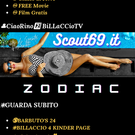
♾️ FREE Movie
♾️ Film Gratis
🎩CiaoRino2️⃣ BiLLaCCioTV
❇️GUARDA SUBITO
🔞BARBUTO'S 24
❇️BILLACCIO 4 KINDER PAGE