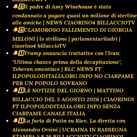
🔔4️⃣Il padre di Amy Winehouse è stato
condannato a pagare quasi un milione di sterline
alle amiche | NEWS CIAORINO4 BILLACCIOTV
🔔4️⃣CLAMOROSO FALLIMENTO DI GIORGIA
MELONI | lo strillone | parlamentariladri |
ciaorino4 billaccioTV
🔔1️⃣Trump annuncia trattative con l'Iran:
"Ultima chance prima della decapitazione",
Teheran smentisce | BLC NEWS FT
ILPOPOLODITALIA.ORG INFO NO CIARPAME
PER UN POPOLO SOVRANO
🔔1️⃣LE NOTIZIE DEL GIORNO | MATTINO
BILLACCIO DEL 5 AGOSTO 2026 | CIAORINO1
FT ILPOPOLODITALIA.ORG INFO SENZA
CIARPAME CANALE ITALIA
🔔1️⃣La furia di Putin su Kiev. La diretta con
Alessandro Orsini | UCRAINA IN RASSEGNA
STAMPA 5.8.26 BILLACCIOTV CIAORINO1