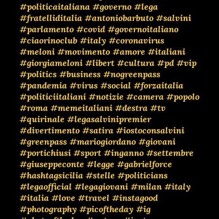
#politicaitaliana
#governo
#lega
#fratelliditalia
#antoniobarbuto
#salvini
#parlamento
#covid
#governoitaliano
#ciaorinoclub
#italy
#coronavirus
#meloni
#movimento
#amore
#italiani
#giorgiameloni
#libert
#cultura
#pd
#vip
#politics
#business
#nogreenpass
#pandemia
#virus
#social
#forzaitalia
#politiciitaliani
#notizie
#camera
#popolo
#roma
#memeitaliani
#destra
#tv
#quirinale
#legasalvinipremier
#divertimento
#satira
#iostoconsalvini
#greenpass
#mariogiordano
#giovani
#portichiusi
#sport
#inganno
#settembre
#giuseppeconte
#legge
#gabrielforce
#hashtagsicilia
#stelle
#politicians
#legaofficial
#legagiovani
#milan
#italy
#italia
#love
#travel
#instagood
#photography
#picoftheday
#ig