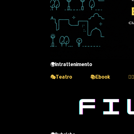
🌍Intrattenimento
🎭Teatro
📚Ebook
💆