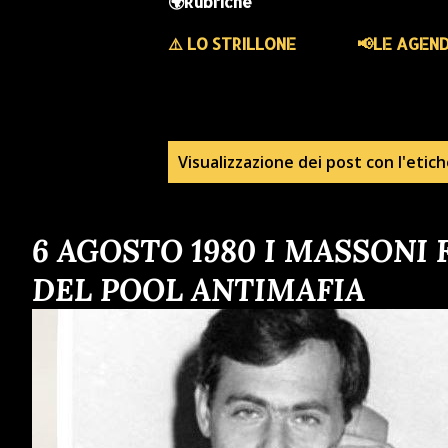
🌍Rubriche
⚠️ LO STRILLONE
📢LE AGEN
P
Visualizzazione dei post con l'etic
o
6 AGOSTO 1980 I MASSONI
s
DEL POOL ANTIMAFIA
t