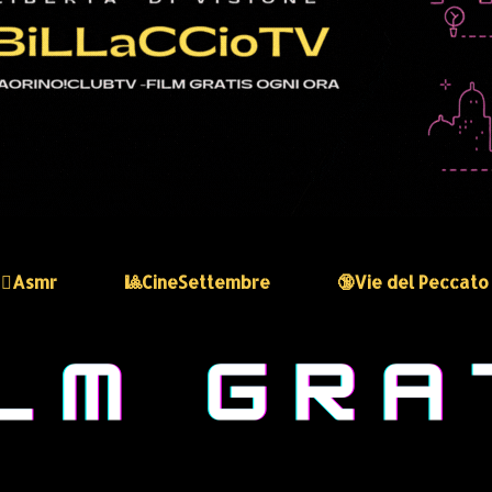
🏻‍♀️Asmr
🎱CineSettembre
🔞Vie del Peccato