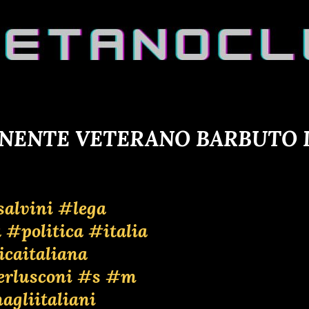
ENENTE VETERANO BARBUTO D
alvini
#lega
a
#politica
#italia
icaitaliana
rlusconi
#s
#m
gliitaliani