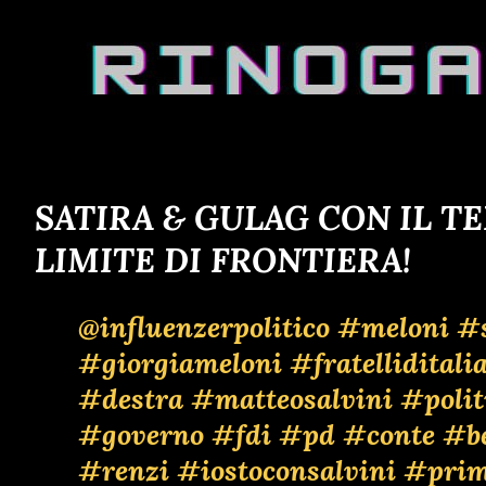
SATIRA & GULAG CON IL T
LIMITE DI FRONTIERA!
@influenzerpolitico
#meloni
#s
#giorgiameloni
#fratelliditali
#destra
#matteosalvini
#polit
#governo
#fdi
#pd
#conte
#be
#renzi
#iostoconsalvini
#prima