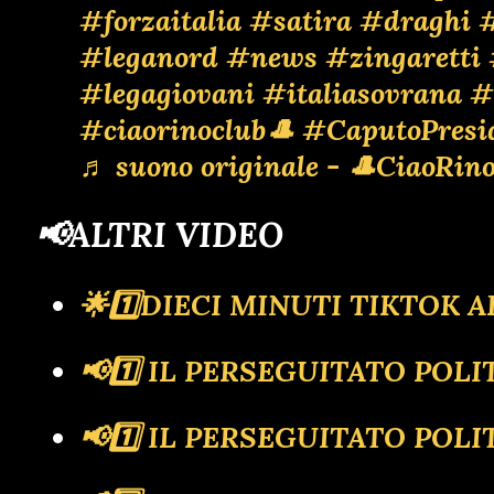
#forzaitalia
#satira
#draghi
#
#leganord
#news
#zingaretti
#legagiovani
#italiasovrana
#
#ciaorinoclub🎩
#CaputoPresi
♬ suono originale - 🎩CiaoRino
📢ALTRI VIDEO
🌟1️⃣DIECI MINUTI TIKTOK
📢1️⃣ IL PERSEGUITATO PO
📢1️⃣ IL PERSEGUITATO POLIT