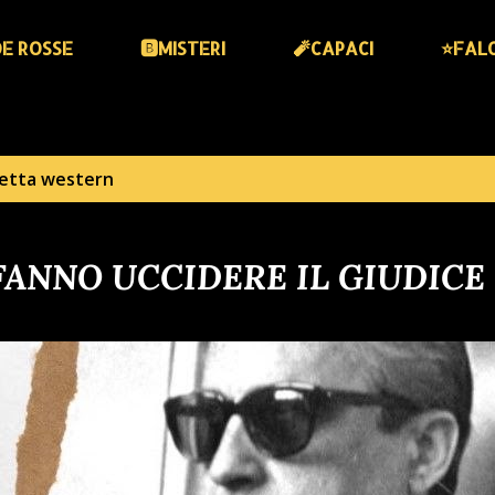
DE ROSSE
🅱️MISTERI
🧨CAPACI
⭐️FAL
hetta
western
 FANNO UCCIDERE IL GIUDICE