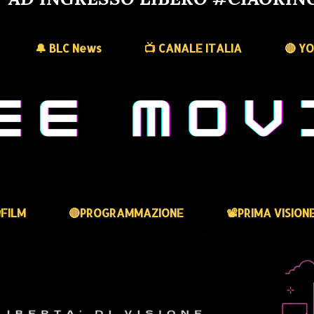
🔔 BLC News
📺 CANALE ITALIA
🔴 Y
FILM
🔴PROGRAMMAZIONE
📽️PRIMA VISION