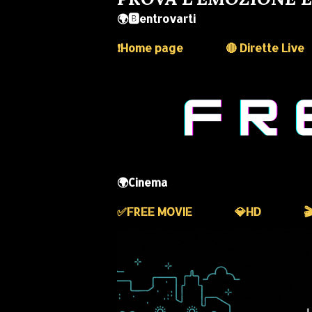
🌍🅱️entrovarti
❗️Home page
🔴 Dirette Live
🌍Cinema
✅️FREE MOVIE
💎HD
