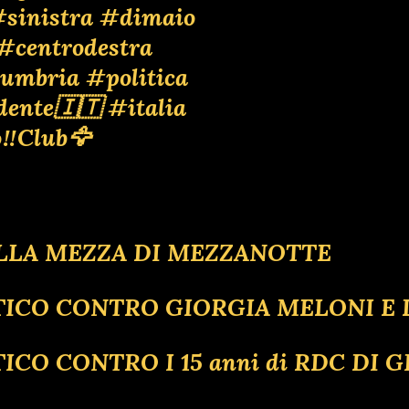
sinistra
#dimaio
#centrodestra
umbria
#politica
dente🇮🇹
#italia
‼️Club🦅
 ALLA MEZZA DI MEZZANOTTE
LITICO CONTRO GIORGIA MELONI E
ICO CONTRO I 15 anni di RDC DI G