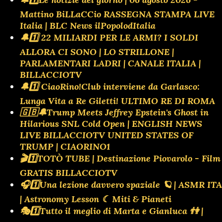
Mattino BiLLaCCio RASSEGNA STAMPA LIVE
Italia | BLC News ilPopolodItalia
🔔1️⃣ 22 MILIARDI PER LE ARMI? I SOLDI
ALLORA CI SONO | LO STRILLONE |
PARLAMENTARI LADRI | CANALE ITALIA |
BILLACCIOTV
🔔1️⃣ CiaoRino!Club interviene da Garlasco:
Lunga Vita a Re Giletti! ULTIMO RE DI ROMA
🇬🇧🔔Trump Meets Jeffrey Epstein's Ghost in
Hilarious SNL Cold Open | ENGLISH NEWS
LIVE BILLACCIOTV UNITED STATES OF
TRUMP | CIAORINO1
🎬1️⃣TOTÒ TUBE | Destinazione Piovarolo - Film
GRATIS BILLACCIOTV
🎧1️⃣Una lezione davvero spaziale 🪐 | ASMR ITA
| Astronomy Lesson ☾ Miti & Pianeti
🎭1️⃣Tutto il meglio di Marta e Gianluca 👫 |