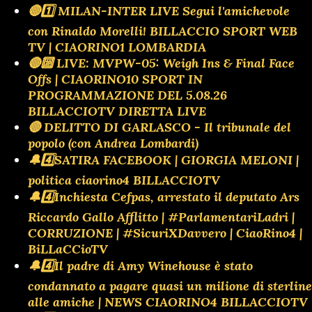
🔴1️⃣ MILAN-INTER LIVE Segui l'amichevole
con Rinaldo Morelli! BILLACCIO SPORT WEB
TV | CIAORINO1 LOMBARDIA
🔴🔟 LIVE: MVPW-05: Weigh Ins & Final Face
Offs | CIAORINO10 SPORT IN
PROGRAMMAZIONE DEL 5.08.26
BILLACCIOTV DIRETTA LIVE
🔴 DELITTO DI GARLASCO - Il tribunale del
popolo (con Andrea Lombardi)
🔔4️⃣SATIRA FACEBOOK | GIORGIA MELONI |
politica ciaorino4 BILLACCIOTV
🔔4️⃣Inchiesta Cefpas, arrestato il deputato Ars
Riccardo Gallo Afflitto | #ParlamentariLadri |
CORRUZIONE | #SicuriXDavvero | CiaoRino4 |
BiLLaCCioTV
🔔4️⃣Il padre di Amy Winehouse è stato
condannato a pagare quasi un milione di sterline
alle amiche | NEWS CIAORINO4 BILLACCIOTV