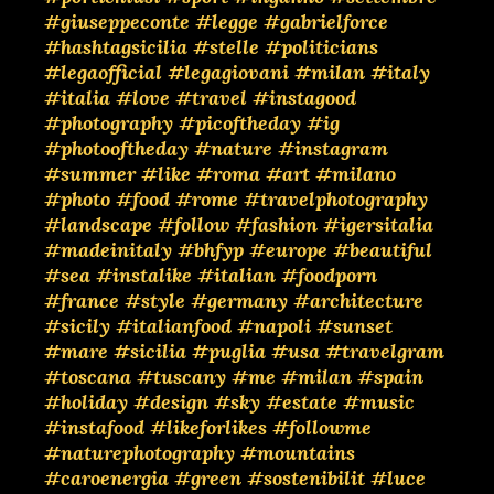
#giuseppeconte
#legge
#gabrielforce
#hashtagsicilia
#stelle
#politicians
#legaofficial
#legagiovani
#milan
#italy
#italia
#love
#travel
#instagood
#photography
#picoftheday
#ig
#photooftheday
#nature
#instagram
#summer
#like
#roma
#art
#milano
#photo
#food
#rome
#travelphotography
#landscape
#follow
#fashion
#igersitalia
#madeinitaly
#bhfyp
#europe
#beautiful
#sea
#instalike
#italian
#foodporn
#france
#style
#germany
#architecture
#sicily
#italianfood
#napoli
#sunset
#mare
#sicilia
#puglia
#usa
#travelgram
#toscana
#tuscany
#me
#milan
#spain
#holiday
#design
#sky
#estate
#music
#instafood
#likeforlikes
#followme
#naturephotography
#mountains
#caroenergia
#green
#sostenibilit
#luce