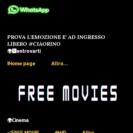
PROVA L'EMOZIONE E' AD INGRESSO
LIBERO #CIAORINO
🌍🅱️entrovarti
❗️Home page
Altro…
🌍Cinema
✅️FREE MOVIE
💎HD
Altro…