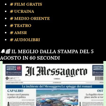
❇️ FILM GRATIS
❇️ UCRAINA
❇️ MEDIO ORIENTE
❇️ TEATRO
❇️ AMSR
❇️ AUDIOLIBRI
🔔📰 IL MEGLIO DALLA STAMPA DEL 5
AGOSTO IN 60 SECONDI