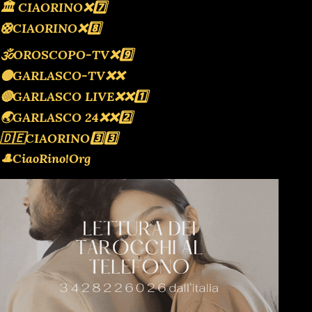
🏛 CIAORINO❌️7️⃣
🛟CIAORINO❌️8️⃣
🕉OROSCOPO-TV❌️9️⃣
🟡GARLASCO-TV❌️❌️
🔴GARLASCO LIVE❌️❌️1️⃣
🌏GARLASCO 24❌️❌️2️⃣
🇩🇪CIAORINO3️⃣3️⃣
🎩CiaoRino!Org