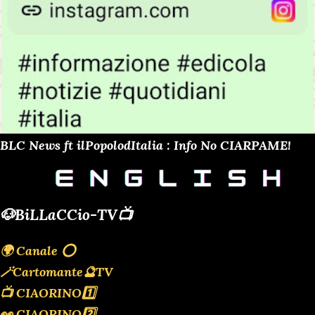
BLC News ft ilPopolodItalia : Info No CIARPAME!
🐶BiLLaCCio-TV📺
🌍 Canale ⭕️
🪄Cartomante🔮TV
📺 CIAORINO1️⃣
👀 CIAORINO2️⃣