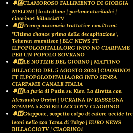
🔔4️⃣CLAMOROSO FALLIMENTO DI GIORGIA
MELONI | lo strillone | parlamentariladri |
ciaorino4 billaccioTV
🔔1️⃣Trump annuncia trattative con l'Iran:
"Ultima chance prima della decapitazione",
Teheran smentisce | BLC NEWS FT
ILPOPOLODITALIA.ORG INFO NO CIARPAME
PER UN POPOLO SOVRANO
🔔1️⃣LE NOTIZIE DEL GIORNO | MATTINO
BILLACCIO DEL 5 AGOSTO 2026 | CIAORINO1
FT ILPOPOLODITALIA.ORG INFO SENZA
CIARPAME CANALE ITALIA
🔔1️⃣La furia di Putin su Kiev. La diretta con
Alessandro Orsini | UCRAINA IN RASSEGNA
STAMPA 5.8.26 BILLACCIOTV CIAORINO1
🔔1️⃣Giappone, sospetto colpo di calore uccide tre
leoni nello zoo Tama di Tokyo | EURO NEWS
BILLACCIOTV | CIAORINO1