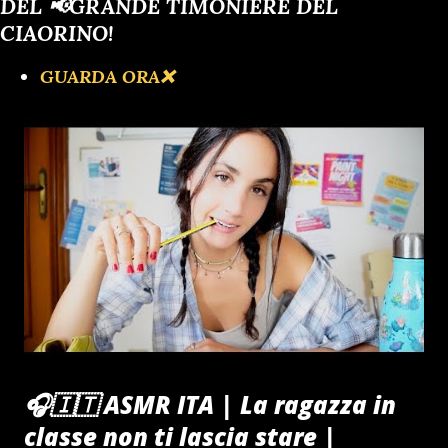
DEL 📢GRANDE TIMONIERE DEL
CIAORINO!
GUARDA ORA❌️
🎧🇮🇹 ASMR ITA | La ragazza in
classe non ti lascia stare |