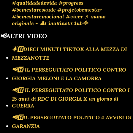
#qualidadedevida
#progress
#bemestaresaude
#projetobemestar
#bemestaremocional
#viver
♬ suono
originale - 🎩CiaoRino‼️Club🦅
📢ALTRI VIDEO
🌟1️⃣DIECI MINUTI TIKTOK ALLA MEZZA DI
MEZZANOTTE
📢1️⃣ IL PERSEGUITATO POLITICO CONTRO
GIORGIA MELONI E LA CAMORRA
📢1️⃣ IL PERSEGUITATO POLITICO CONTRO I
15 anni di RDC DI GIORGIA X un giorno di
GUERRA
📢1️⃣IL PERSEGUITATO POLITICO 4 AVVISI DI
GARANZIA