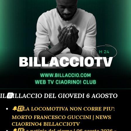
IL🅱️ILLACCIO DEL GIOVEDI 6 AGOSTO
🔔4️⃣LA LOCOMOTIVA NON CORRE PIU':
MORTO FRANCESCO GUCCINI | NEWS
CIAORINO4 BILLACCIOTV
🔔1️⃣Le notizie del giorno | 06 agosto 2026 -