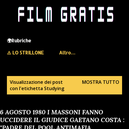
🌍Rubriche
⚠️ LO STRILLONE
Altro…
P
Visualizzazione dei post
MOSTRA TUTTO
con l'etichetta
Studying
o
s
t
6 AGOSTO 1980 I MASSONI FANNO
UCCIDERE IL GIUDICE GAETANO COSTA :
"PADRE DEL POOL ANTIMAFIA