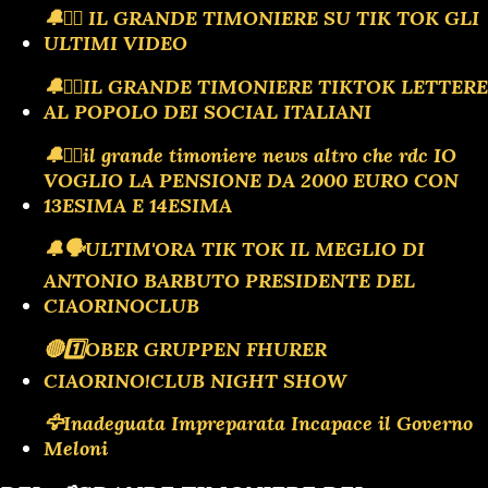
🔔🏴‍☠️ IL GRANDE TIMONIERE SU TIK TOK GLI
ULTIMI VIDEO
🔔🏴‍☠️IL GRANDE TIMONIERE TIKTOK LETTERE
AL POPOLO DEI SOCIAL ITALIANI
🔔🏴‍☠️il grande timoniere news altro che rdc IO
VOGLIO LA PENSIONE DA 2000 EURO CON
13ESIMA E 14ESIMA
🔔🗣️ULTIM'ORA TIK TOK IL MEGLIO DI
ANTONIO BARBUTO PRESIDENTE DEL
CIAORINOCLUB
🔴1️⃣OBER GRUPPEN FHURER
CIAORINO!CLUB NIGHT SHOW
🦅Inadeguata Impreparata Incapace il Governo
Meloni