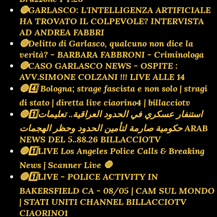
🔴GARLASCO: L'INTELLIGENZA ARTIFICIALE
HA TROVATO IL COLPEVOLE? INTERVISTA
AD ANDREA FABBRI
🔴Delitto di Garlasco, qualcuno non dice la
verità? - BARBARA FABBRONI - Criminologa
🔴CASO GARLASCO NEWS - OSPITE :
AVV.SIMONE COLZANI !!! LIVE ALLE 14
🔴4️⃣ Bologna; strage fascista e non solo | stragi
di stato | diretta live ciaorino4 | billacciotv
🔴1️⃣استنفار عسكري في الحدود العراقية.. تعليمات
حكومية صارمة لتأمين الحدود وحظر الهجمات ARAB
NEWS DEL 5..88.26 BILLACCIOTV
🔴1️⃣LIVE Los Angeles Police Calls & Breaking
News | Scanner Live 🛑
🔴1️⃣LIVE - POLICE ACTIVITY IN
BAKERSFIELD CA - 08/05 | CAM SUL MONDO
| STATI UNITI CHANNEL BILLACCIOTV
CIAORINO1