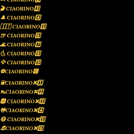
🎬 CIAORINO3️⃣
🎩 CIAORINO4️⃣
🇮🇹 CIAORINO5️⃣
🍺 CIAORINO6️⃣
🌊 CIAORINO7️⃣
🌜 CIAORINO8️⃣
🦅 CIAORINO9️⃣
⚽️CIAORINO🔟
⛲️CIAORINO❌️1️⃣
👠CIAORINO❌️2️⃣
🆎 CIAORINO❌️3️⃣
🐸CIAORINO❌️4️⃣
😷 CIAORINO❌️5️⃣
👒CIAORINO❌️6️⃣