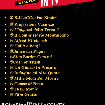
☢️ BiLLaCCio For Kinder
♾️ Professione Vacanze
♾️ I Ragazzi della Terza C
♾️ Il Commissario Montalbano
♾️ Alfred Hitchcock
♾️ Holly e Benji
♾️Banco dei Pugni
♾️Stop Border Control
♾️Cash or Trash
♾️ Un Giorno In Pretura
♾️ Indagine ad Alta Quota
♾️ Mille Modi Per Morire
♾️ Classe di Ferro
♾️ FREE Movie
♾️ Film Gratis
🎩CiaoRino2️⃣ BiLLaCCioTV