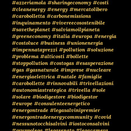
#azzeriamola
#sharingeconomy
#costi
#cleanenergy
#energy
#mercatolibero
#carobolletta
#carbonemissions
#inquinamento
#vivereecosostenibile
#savetheplanet
#salviamoilpianeta
#greeneconomy
#italia
#europa
#energia
#costoluce
#business
#unionenergia
#impennataprezzi
#pollution
#soluzione
#problema
#alticosti
#bollette
#stoppollution
#costogas
#esasperazione
#gas
#gasnaturale
#imprese
#nucleare
#energiaelettrica
#natale
#famiglie
#carobollette
#rinnovabili
#trivellazioni
#autonomiastrategica
#trivella
#sole
#solare
#biodigestore
#biodigestor
#europe
#consulenteenergetico
#energontrade
#legasalvinipremier
#energontradeenergycommunity
#covid
#nessunotocchisalvini
#iostoconsalvini
#gruppolega
#legasenato
#legacamera