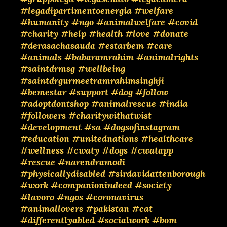
#legadipartimentoenergia
#welfare
#humanity
#ngo
#animalwelfare
#covid
#charity
#help
#health
#love
#donate
#derasachasauda
#estarbem
#care
#animals
#babaramrahim
#animalrights
#saintdrmsg
#wellbeing
#saintdrgurmeetramrahimsinghji
#bemestar
#support
#dog
#follow
#adoptdontshop
#animalrescue
#india
#followers
#charitywithatwist
#development
#sa
#dogsofinstagram
#education
#unitednations
#healthcare
#wellness
#cwaty
#dogs
#cwatapp
#rescue
#narendramodi
#physicallydisabled
#sirdavidattenborough
#work
#companionindeed
#society
#lavoro
#ngos
#coronavirus
#animallovers
#pakistan
#cat
#differentlyabled
#socialwork
#bom