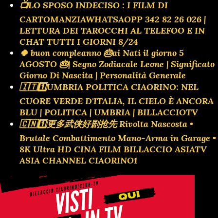
📺LO SPOSO INDECISO : I FILM DI
CARTOMANZIAWHATSAOPP 342 82 26 026 |
LETTURA DEI TAROCCHI AL TELEFOO E IN
CHAT TUTTI I GIORNI 8/24
🍀 buon compleanno 🎂ai Nati il giorno 5
AGOSTO 🎂| Segno Zodiacale Leone | Significato
Giorno Di Nascita | Personalità Generale
🇮🇹1️⃣UMBRIA POLITICA CIAORINO: NEL
CUORE VERDE D'ITALIA, IL CIELO È ANCORA
BLU | POLITICA | UMBRIA | BILLACCIOTV
🇨🇳1️⃣更多武侠好剧抢先 Rivolta Nascosta •
Brutale Combattimento Mano-Arma in Garage •
8K Ultra HD CINA FILM BILLACCIO ASIATV
ASIA CHANNEL CIAORINO1