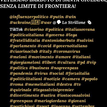
SENZA LIMITE DI FRONTIERA!
@influenzerpolitico
#putin
#win
#uckraine🇺🇦
#war
@🗣️ Lo Strillone 🗞️
TikTok
#ciaorino
#politica
#italiasovrana
#politicaitaliana
#governo
#lega
#fratelliditalia
#antoniobarbuto
#salvini
#parlamento
#covid
#governoitaliano
#ciaorinoclub
#italy
#coronavirus
#meloni
#movimento
#amore
#italiani
#giorgiameloni
#libert
#cultura
#pd
#vip
#politics
#business
#nogreenpass
#pandemia
#virus
#social
#forzaitalia
#politiciitaliani
#notizie
#camera
#popolo
#roma
#memeitaliani
#destra
#tv
#quirinale
#legasalvinipremier
#divertimento
#satira
#iostoconsalvini
#greenpass
#mariogiordano
#giovani
#portichiusi
#sport
#inganno
#settembre