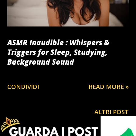
giornalista MINO PECORELLI e del GENERALE DALLA
CHIESA) , tutto sembrava volgere per il meglio. Nel paese
dove...
ASMR Inaudible : Whispers &
Triggers for Sleep, Studying,
Background Sound
CONDIVIDI
READ MORE »
ALTRI POST