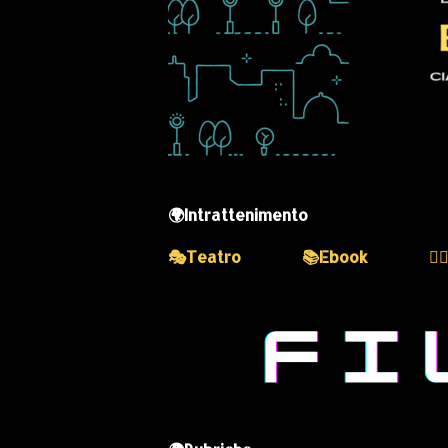
🌍Intrattenimento
🎭Teatro
📚Ebook
💆