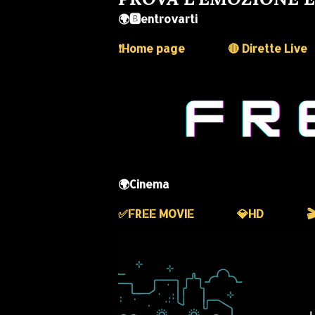
🌍🅱️entrovarti
❗️Home page
🔴 Dirette Live
🌍Cinema
✅️FREE MOVIE
💎HD
