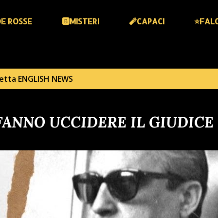
DE ROSSE
🅱️MISTERI
🧨CAPACI
⭐️FAL
hetta
ENGLISH NEWS
 FANNO UCCIDERE IL GIUDICE