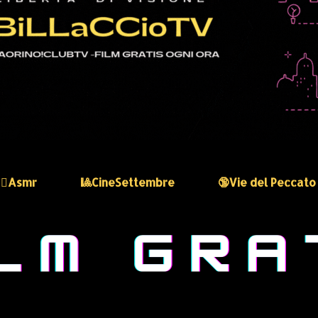
🏻‍♀️Asmr
🎱CineSettembre
🔞Vie del Peccato