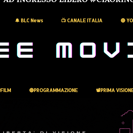
🔔 BLC News
📺 CANALE ITALIA
🔴 Y
FILM
🔴PROGRAMMAZIONE
📽️PRIMA VISION