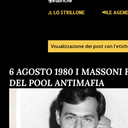
🌍Rubriche
⚠️ LO STRILLONE
📢LE AGEN
P
Visualizzazione dei post con l'etic
o
6 AGOSTO 1980 I MASSONI
s
DEL POOL ANTIMAFIA
t