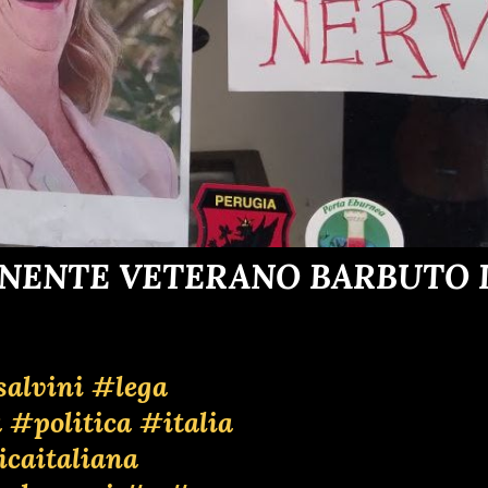
ENENTE VETERANO BARBUTO D
alvini
#lega
a
#politica
#italia
icaitaliana