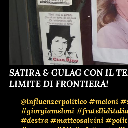
SATIRA & GULAG CON IL T
LIMITE DI FRONTIERA!
@influenzerpolitico
#meloni
#s
#giorgiameloni
#fratelliditali
#destra
#matteosalvini
#polit