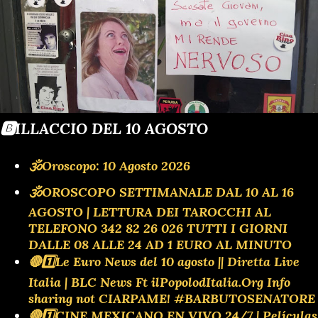
🅱️ILLACCIO DEL 10 AGOSTO
🕉Oroscopo: 10 Agosto 2026
🕉OROSCOPO SETTIMANALE DAL 10 AL 16
AGOSTO | LETTURA DEI TAROCCHI AL
TELEFONO 342 82 26 026 TUTTI I GIORNI
DALLE 08 ALLE 24 AD 1 EURO AL MINUTO
🔴1️⃣Le Euro News del 10 agosto || Diretta Live
Italia | BLC News Ft ilPopolodItalia.Org Info
sharing not CIARPAME! #BARBUTOSENATORE
🔴1️⃣CINE MEXICANO EN VIVO 24/7 | Películas