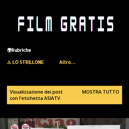
🌍Rubriche
⚠️ LO STRILLONE
Altro…
P
Visualizzazione dei post
MOSTRA TUTTO
con l'etichetta
ASIATV
o
s
t