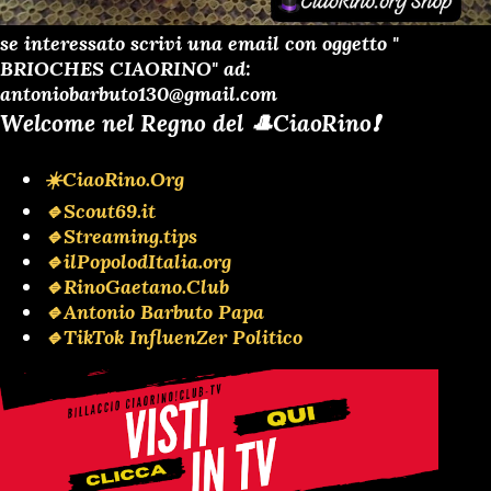
se interessato scrivi una email con oggetto "
BRIOCHES CIAORINO" ad:
antoniobarbuto130@gmail.com
Welcome nel Regno del 🎩CiaoRino❗️
☀️CiaoRino.Org
🔹Scout69.it
🔹Streaming.tips
🔹ilPopolodItalia.org
🔹RinoGaetano.Club
🔹Antonio Barbuto Papa
🔹TikTok InfluenZer Politico