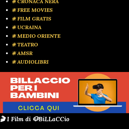
❇️ CRONACA NERA
❇️ FREE MOVIES
❇️ FILM GRATIS
❇️ UCRAINA
❇️ MEDIO ORIENTE
❇️ TEATRO
❇️ AMSR
❇️ AUDIOLIBRI
🎬 I Film di 🐶BiLLaCCio