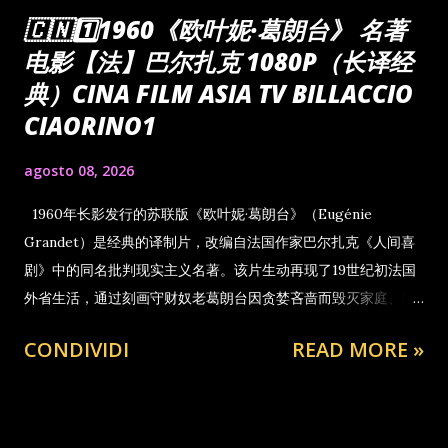
🇨🇳1️⃣1960《欧叶妮·葛朗台》 名著
电影【法】巴尔扎克 1080P（长译经
典）CINA FILM ASIA TV BILLACCIO
CIAORINO1
agosto 08, 2026
1960年长影发行的苏联版《欧叶妮·葛朗台》（Eugénie
Grandet）是经典的译制片，改编自法国作家巴尔扎克《人间喜
剧》中的同名批判现实主义名著。该片生动再现了19世纪初法国
外省生活，通过刻画守财奴老葛朗台因贪婪吝啬而毁灭家庭、牺
牲女儿爱情的故事，深刻揭露了金钱至上的资本主义社会人情冷
CONDIVIDI
READ MORE »
漠与人性扭曲。 1960长影版《欧叶妮·葛朗台》最经典的一笔，
就是欧叶妮的未婚夫轻蔑地替未婚妻退还查理曾经口口声声称视
为生命的金梳妆匣——查理向欧叶妮借六千法郎的抵押品。这个
被欧叶妮当作神圣之物精心保存的金盒子，这个镶着查理母亲肖