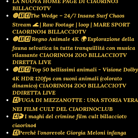
LA NUOVA HOME PAGE DI CIAORINO3
BILLACCIOTV
🔴1️⃣4️⃣The Wedge – 24/7 Insane Surf Chaos
Stream 🌊 | Raw Footage | loop | MARE SPORT
CIAORINO14 BILLACCIOTV
🔴1️⃣4️⃣ Regno Animale 4K 🌍 Esplorazione della
fauna selvatica in tutta tranquillità con musica
rilassante CIAORINO14 ZOO BILLACCIOTV
DIRETTA LIVE
🔴1️⃣4️⃣ Top 50 bellissimi animali - Visione Dolby
4K HDR 120fps con suoni animali (colorato
dinamico) CIAORINO14 ZOO BILLACCIOTV
DDIRETTA LIVE
4️⃣FUGA DI MEZZANOTTE : UNA STORIA VERA
NEI FILM CULT DEL CIAORINOCLUB
4️⃣🎬 I maghi del crimine film cult billacciotv
ciaorino4
4️⃣Perché l'onorevole Giorgia Meloni infanga