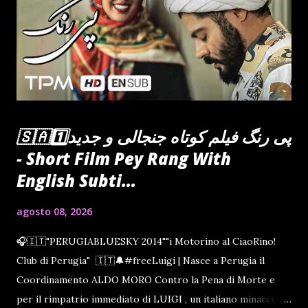
OPERAZIONE SPECIALE UCRAINA IL GRANDE
TIMONIERE L'INVASIONE DELLA PALESTINA
PARLAMENTO OGGI Se ti Piace il Post che hai visto
Sostieni CiaoRino e le Piattaforme dello Sharing Culture
CINEMA TEATRO CONCERTI E AUDIOLIBRI TUTTO
GRATIS - senza pubblicita' o download SOSTIENI IL
PROGETTO FAI...
🇸🇦1️⃣پی رنگ فیلم کوتاه جنجالی و جدید
- Short Film Pey Rang With
English Subti...
agosto 08, 2026
🎧🇮🇹"PERUGIABLUESKY 2014""i Motorino al CiaoRino!
Club di Perugia" 🇮🇹🔔#freeLuigi | Nasce a Perugia il
Coordinamento ALDO MORO Contro la Pena di Morte e
per il rimpatrio immediato di LUIGI , un italiano minacciato