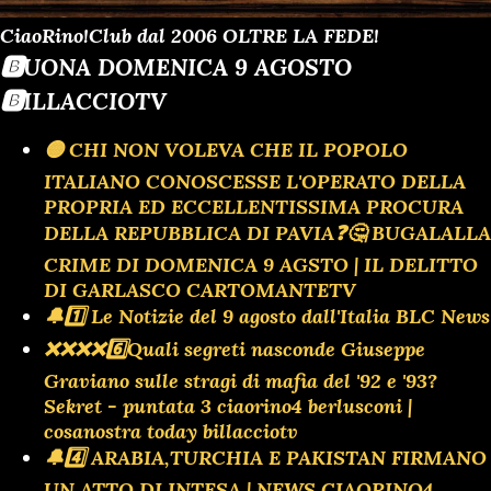
CiaoRino!Club dal 2006 OLTRE LA FEDE!
🅱️UONA DOMENICA 9 AGOSTO
🅱️ILLACCIOTV
🟡 CHI NON VOLEVA CHE IL POPOLO
ITALIANO CONOSCESSE L'OPERATO DELLA
PROPRIA ED ECCELLENTISSIMA PROCURA
DELLA REPUBBLICA DI PAVIA❓️🤔 BUGALALLA
CRIME DI DOMENICA 9 AGSTO | IL DELITTO
DI GARLASCO CARTOMANTETV
🔔1️⃣ Le Notizie del 9 agosto dall'Italia BLC News
❌️❌️❌️❌️6️⃣Quali segreti nasconde Giuseppe
Graviano sulle stragi di mafia del '92 e '93?
Sekret - puntata 3 ciaorino4 berlusconi |
cosanostra today billacciotv
🔔4️⃣ ARABIA,TURCHIA E PAKISTAN FIRMANO
UN ATTO DI INTESA | NEWS CIAORINO4