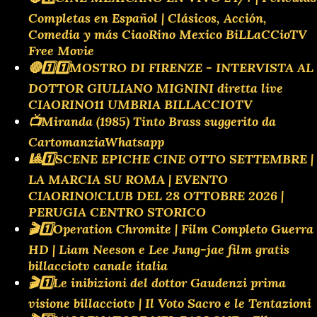
Completas en Español | Clásicos, Acción,
Comedia y más CiaoRino Mexico BiLLaCCioTV
Free Movie
🔴1️⃣1️⃣MOSTRO DI FIRENZE - INTERVISTA AL
DOTTOR GIULIANO MIGNINI diretta live
CIAORINO11 UMBRIA BILLACCIOTV
📺Miranda (1985) Tinto Brass suggerito da
CartomanziaWhatsapp
🎱1️⃣SCENE EPICHE CINE OTTO SETTEMBRE |
LA MARCIA SU ROMA | EVENTO
CIAORINO!CLUB DEL 28 OTTOBRE 2026 |
PERUGIA CENTRO STORICO
🎬1️⃣Operation Chromite | Film Completo Guerra
HD | Liam Neeson e Lee Jung-jae film gratis
billacciotv canale italia
🎬1️⃣Le inibizioni del dottor Gaudenzi prima
visione billacciotv | Il Voto Sacro e le Tentazioni