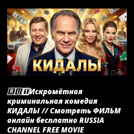
像、被年轻的查理精心呵护的盒子，最后被那个已经被社会腐
蚀、气急败坏的花花公子摔得粉碎。一同碎裂的是曾经纯真的、
未被金钱污染的爱情誓言。 仅凭这一幕，我就觉得1960长影黑白
版《欧叶妮·葛朗台》超过了1994彩色版《欧叶妮·葛朗台》。这真
是改编巴尔扎克原著的神来之笔。
🇷🇺1️⃣Искромётная
криминальная комедия
КИДАЛЫ // Смотреть ФИЛЬМ
онлайн бесплатно RUSSIA
CHANNEL FREE MOVIE