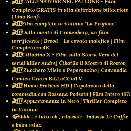
🎬1️⃣L'ALLENATORE NEL PALLONE - Film
Completo GRATIS in alta definizione billacciotv
| Lino Banfi
🎬1️⃣Film completo in italiano "La Prigione"
🎬1️⃣Dalla mente di Cronenberg, un film
terrificante | Brood - La covata malefica | Film
Completo in 4K
🎬1️⃣Cittadino X - Film sulla Storia Vera del
serial killer Andrej Čikatilo il Mostro di Rostov
🎬1️⃣ Zucchero Miele e Peperoncino | Commedia
Comica Gratis BiLLaCCioTV
🎬1️⃣ Homo Eroticus HD | Capolavoro della
commedia con Rossana Podestà | Film Intero 1971
🎬1️⃣ Appuntamento in Nero | Thriller Completo
in Italiano
🎧Shhh... è tutto ok , rilassati : Indossa Le Cuffie
e buon relax