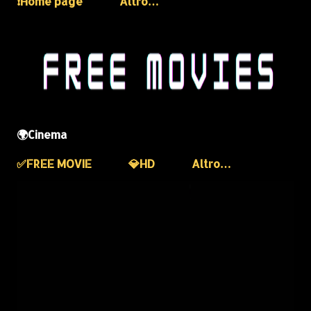
❗️Home page
Altro…
🌍Cinema
✅️FREE MOVIE
💎HD
Altro…