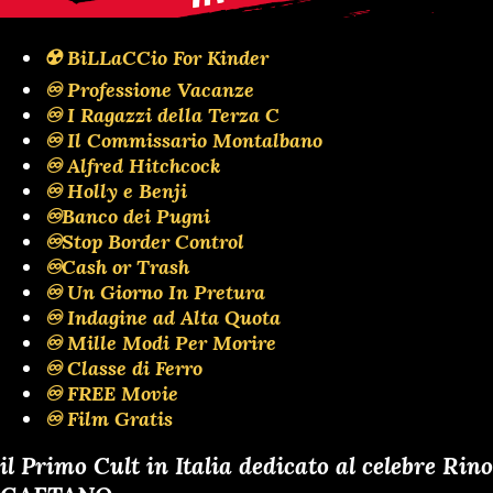
☢️ BiLLaCCio For Kinder
♾️ Professione Vacanze
♾️ I Ragazzi della Terza C
♾️ Il Commissario Montalbano
♾️ Alfred Hitchcock
♾️ Holly e Benji
♾️Banco dei Pugni
♾️Stop Border Control
♾️Cash or Trash
♾️ Un Giorno In Pretura
♾️ Indagine ad Alta Quota
♾️ Mille Modi Per Morire
♾️ Classe di Ferro
♾️ FREE Movie
♾️ Film Gratis
il Primo Cult in Italia dedicato al celebre Rino