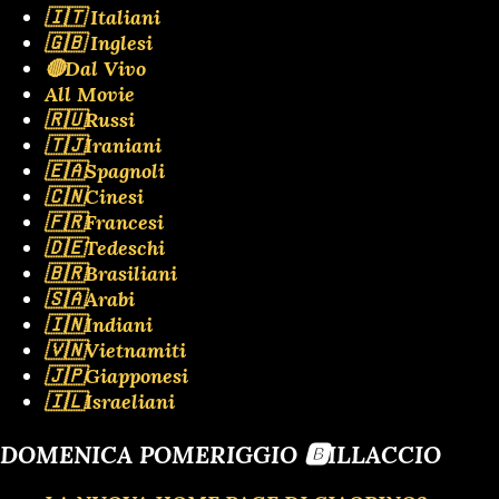
🇮🇹 Italiani
🇬🇧 Inglesi
🔴Dal Vivo
All Movie
🇷🇺Russi
🇹🇯Iraniani
🇪🇦Spagnoli
🇨🇳Cinesi
🇫🇷Francesi
🇩🇪Tedeschi
🇧🇷Brasiliani
🇸🇦Arabi
🇮🇳Indiani
🇻🇳Vietnamiti
🇯🇵Giapponesi
🇮🇱Israeliani
DOMENICA POMERIGGIO 🅱️ILLACCIO