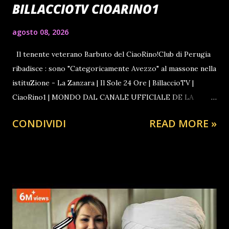
BILLACCIOTV CIOARINO1
agosto 08, 2026
Il tenente veterano Barbuto del CiaoRino!Club di Perugia
ribadisce : sono "Categoricamente Avezzo" al massone nella
istituZione - La Zanzara | Il Sole 24 Ore | BillaccioTV |
CiaoRino1 | MONDO DAL CANALE UFFICIALE DE LA
ZANZARA LA TELEFONATA A SORPRESA QUALCHE
CONDIVIDI
READ MORE »
SETTIMANA PRIMA GUARDA ANCHE IL FILM SULLA
STORIA DELLA MASSONERIA Ascolta Ora Notizie dal Vivo
24 ore non stop La Notizia del Giorno Influenzer Politico
CiaoRino Contro Ogni atto di Ingerenza Pubblica
#CiaoRino! 🎩ATTIVISMO COSTITUZIONALE CRISTIANO
Contro i Ladri Massoni in parlamento POSSONO
INTERESSARTI : ULTIM'ORA di BILLACCIO NOTIZIE DAL
VIVO TIKTOKERS TODAY VETERANO TIMES