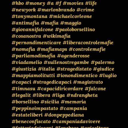
#hbo
#money
#a
#f
#movies
#life
#newyork
#marlonbrando
#crime
#tonymontana
#michaelcorleone
#antimafia
#mafia
#maggio
#giovannifalcone
#paoloborsellino
#cosanostra
#wikimafia
#pernondimenticare
#liberacontrolemafie
#nomafia
#mafiamaps
#controlemafie
#parliamodimafia
#agenderosse
#viadamelio
#sullenostregambe
#palermo
#giustizia
#italia
#stragedistato
#giudice
#mappiamolitutti
#ionondimentico
#luglio
#capaci
#stragedicapaci
#magistrato
#timnasu
#capacidiricordare
#falcone
#legalit
#libera
#liga
#ndrangheta
#borsellino
#sicilia
#memoria
#peppinoimpastato
#campania
#estateliberi
#donpeppediana
#beneconfiscato
#campaniadavivere
#fattoriadeisogni
#lovebees
#apicoltura