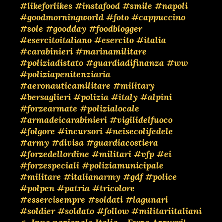
#likeforlikes
#instafood
#smile
#napoli
#goodmorningworld
#foto
#cappuccino
#sole
#goodday
#foodblogger
#esercitoitaliano
#esercito
#italia
#carabinieri
#marinamilitare
#poliziadistato
#guardiadifinanza
#ww
#poliziapenitenziaria
#aeronauticamilitare
#military
#bersaglieri
#polizia
#italy
#alpini
#forzearmate
#polizialocale
#armadeicarabinieri
#vigilidelfuoco
#folgore
#incursori
#neisecolifedele
#army
#divisa
#guardiacostiera
#forzedellordine
#militari
#vfp
#ei
#forzespeciali
#poliziamunicipale
#militare
#italianarmy
#gdf
#police
#polpen
#patria
#tricolore
#essercisempre
#soldati
#lagunari
#soldier
#soldato
#follow
#militariitaliani