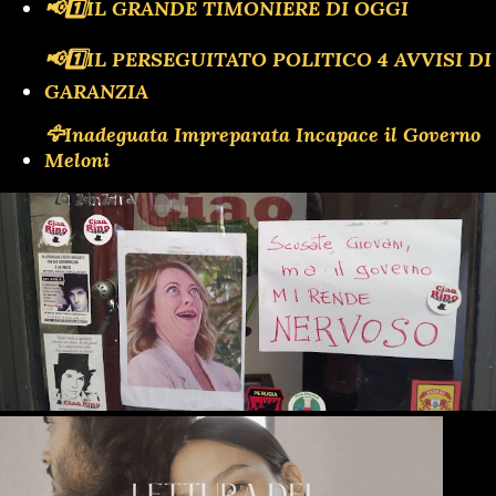
📢1️⃣IL GRANDE TIMONIERE DI OGGI
📢1️⃣IL PERSEGUITATO POLITICO 4 AVVISI DI
GARANZIA
🦅Inadeguata Impreparata Incapace il Governo
Meloni