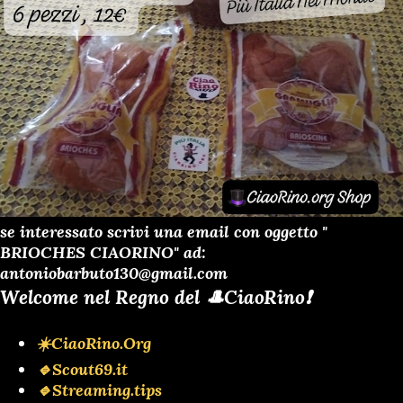
se interessato scrivi una email con oggetto "
BRIOCHES CIAORINO" ad:
antoniobarbuto130@gmail.com
Welcome nel Regno del 🎩CiaoRino❗️
☀️CiaoRino.Org
🔹Scout69.it
🔹Streaming.tips