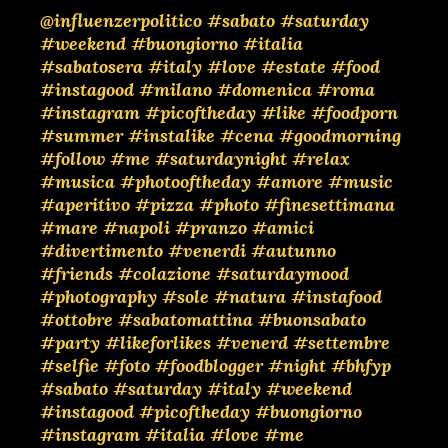
@influenzerpolitico
#sabato
#saturday
#weekend
#buongiorno
#italia
#sabatosera
#italy
#love
#estate
#food
#instagood
#milano
#domenica
#roma
#instagram
#picoftheday
#like
#foodporn
#summer
#instalike
#cena
#goodmorning
#follow
#me
#saturdaynight
#relax
#musica
#photooftheday
#amore
#music
#aperitivo
#pizza
#photo
#finesettimana
#mare
#napoli
#pranzo
#amici
#divertimento
#venerdi
#autunno
#friends
#colazione
#saturdaymood
#photography
#sole
#natura
#instafood
#ottobre
#sabatomattina
#buonsabato
#party
#likeforlikes
#venerd
#settembre
#selfie
#foto
#foodblogger
#night
#bhfyp
#sabato
#saturday
#italy
#weekend
#instagood
#picoftheday
#buongiorno
#instagram
#italia
#love
#me