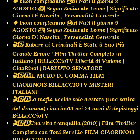
🍀 buon compleanno 🎂ai Nati il giorno 8
AGOSTO 🎂| Segno Zodiacale Leone | Significato
Giorno Di Nascita | Personalità Generale
🍀 buon compleanno 🎂ai Nati il giorno 9
AGOSTO 🎂| Segno Zodiacale Leone | Significato
Giorno Di Nascita | Personalità Generale
🎬1️⃣ Rubare ai Criminali È Stato il Suo Più
Grande Errore | Film Thriller Completo in
Italiano | BiLLaCCioTV Libertà di Visione |
CiaoRino1 | BARBUTO SENATORE
🎬1️⃣3️⃣IL MURO DI GOMMA FILM
CIAORINO13 BILLACCIOTV MISTERI
ITALIANI
🎬1️⃣3️⃣La mafia uccide solo d'estate (Una satira
del dramma) ciaorino13 nei 34 anni di depisteggi
BiLLaCCioTV
🎬1️⃣3️⃣Una vita tranquilla (2010) | Film Thriller
Completo con Toni Servillo FILM CIAORINO13
BILLACCIOTV