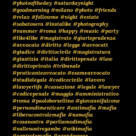
#photooftheday
#saturdaynight
#goodmorning
#milano
#photo
#friends
#relax
#followme
#night
#estate
#sabatosera
#instalike
#photography
#summer
#roma
#happy
#music
#party
#like4like
#magistrato
#giurisprudenza
#avvocato
#diritto
#legge
#avvocati
#giudice
#dirittocivile
#magistratura
#giustizia
#italia
#dirittopenale
#law
#dirittoprivato
#tribunale
#praticanteavvocato
#esameavvocato
#studiolegale
#codicecivile
#lavoro
#lawyerlife
#cassazione
#legale
#lawyer
#codicepenale
#maggio
#amministrativo
#roma
#paoloborsellino
#giovannifalcone
#pernondimenticare
#antimafia
#mafia
#liberacontrolemafie
#nomafia
#cosanostra
#parliamodimafia
#sullenostregambe
#wikimafia
#controlemafie
#agenderosse