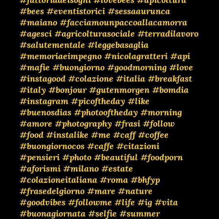
#bees
#eventistorici
#sessaaurunca
#maiano
#facciamounpaccoallacamorra
#agesci
#agricolturasociale
#terradilavoro
#salutementale
#leggebasaglia
#memoriaeimpegno
#nicolagratteri
#api
#mafie
#buongiorno
#goodmorning
#love
#instagood
#colazione
#italia
#breakfast
#italy
#bonjour
#gutenmorgen
#bomdia
#instagram
#picoftheday
#like
#buenosdias
#photooftheday
#morning
#amore
#photography
#frasi
#follow
#food
#instalike
#me
#caff
#coffee
#buongiornocos
#caffe
#citazioni
#pensieri
#photo
#beautiful
#foodporn
#aforismi
#milano
#estate
#colazioneitaliana
#roma
#bhfyp
#frasedelgiorno
#mare
#nature
#goodvibes
#followme
#life
#ig
#vita
#buonagiornata
#selfie
#summer