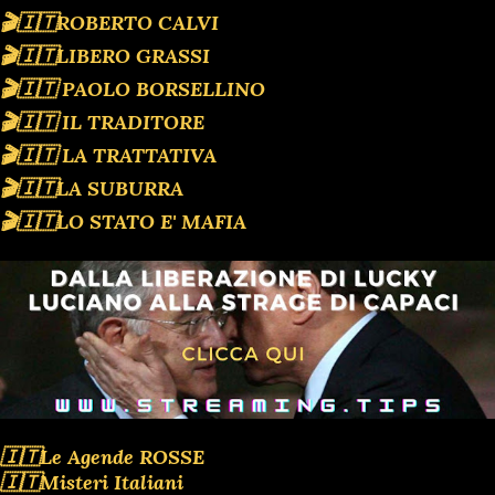
🎬🇮🇹ROBERTO CALVI
🎬🇮🇹LIBERO GRASSI
🎬🇮🇹 PAOLO BORSELLINO
🎬🇮🇹 IL TRADITORE
🎬🇮🇹 LA TRATTATIVA
🎬🇮🇹LA SUBURRA
🎬🇮🇹LO STATO E' MAFIA
🇮🇹Le Agende ROSSE
🇮🇹Misteri Italiani