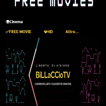
🌍Cinema
✅️FREE MOVIE
💎HD
Altro…