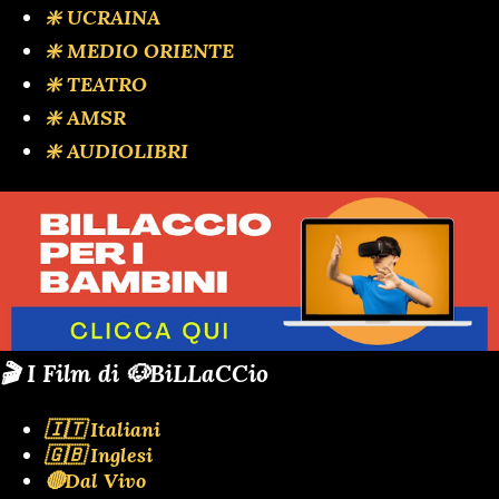
❇️ UCRAINA
❇️ MEDIO ORIENTE
❇️ TEATRO
❇️ AMSR
❇️ AUDIOLIBRI
🎬 I Film di 🐶BiLLaCCio
🇮🇹 Italiani
🇬🇧 Inglesi
🔴Dal Vivo