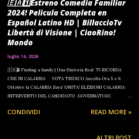
🇪🇦1️⃣Estreno Comedia Familiar
2024! Pelicula Completa en
Español Latino HD | BillaccioTv
Libertà di Visione | CiaoRino!
Mondo
luglio 14, 2026
🇪🇦🎬 Finding a family | Una Historia Real TI RICORDA
CHE IN CALABRIA VOTA TRIDICO Ascolta Ora 5 e 6
Ottobre la CALABRIA Sara' UNITA! ELEZIONI CALABRIA:
INTERVENTO DEL CANDIDATO GOVERNATORE
TRIDICO SCRIVI DE NARDO SOSTIENI TRIDICO INVITA
CONDIVIDI
READ MORE »
TUTTI I PROPRI FRATELLI IN ARMI , COMPAGNI,
CAMERATI , ATTIVISTI, ISCRITTI , SOSTENITORI,
FOLLOWER E FANS DEL WEB A D ANDARE A VOTARE
ALTRI POST