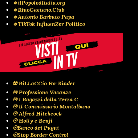
🔹ilPopolodItalia.org
🔹RinoGaetano.Club
🔹Antonio Barbuto Papa
🔹TikTok InfluenZer Politico
☢️ BiLLaCCio For Kinder
♾️ Professione Vacanze
♾️ I Ragazzi della Terza C
♾️ Il Commissario Montalbano
♾️ Alfred Hitchcock
♾️ Holly e Benji
♾️Banco dei Pugni
♾️Stop Border Control