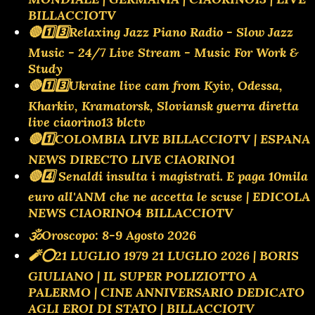
BILLACCIOTV
🔴1️⃣3️⃣Relaxing Jazz Piano Radio - Slow Jazz
Music - 24/7 Live Stream - Music For Work &
Study
🔴1️⃣3️⃣Ukraine live cam from Kyiv, Odessa,
Kharkiv, Kramatorsk, Sloviansk guerra diretta
live ciaorino13 blctv
🔴1️⃣COLOMBIA LIVE BILLACCIOTV | ESPANA
NEWS DIRECTO LIVE CIAORINO1
🔴4️⃣ Senaldi insulta i magistrati. E paga 10mila
euro all'ANM che ne accetta le scuse | EDICOLA
NEWS CIAORINO4 BILLACCIOTV
🕉Oroscopo: 8-9 Agosto 2026
🧨⭕️21 LUGLIO 1979 21 LUGLIO 2026 | BORIS
GIULIANO | IL SUPER POLIZIOTTO A
PALERMO | CINE ANNIVERSARIO DEDICATO
AGLI EROI DI STATO | BILLACCIOTV