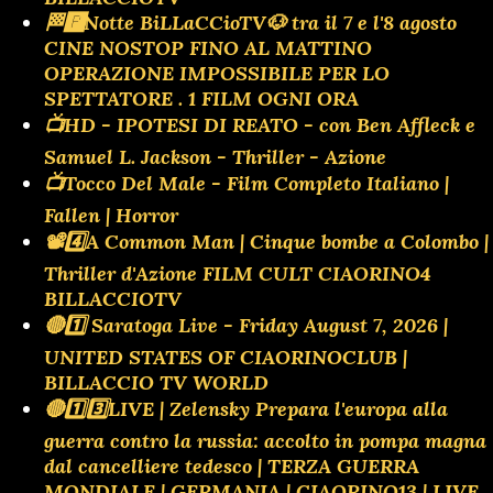
🏁🅿️Notte BiLLaCCioTV🐶 tra il 7 e l'8 agosto
CINE NOSTOP FINO AL MATTINO
OPERAZIONE IMPOSSIBILE PER LO
SPETTATORE . 1 FILM OGNI ORA
📺HD - IPOTESI DI REATO - con Ben Affleck e
Samuel L. Jackson - Thriller - Azione
📺Tocco Del Male - Film Completo Italiano |
Fallen | Horror
📽️4️⃣A Common Man | Cinque bombe a Colombo |
Thriller d'Azione FILM CULT CIAORINO4
BILLACCIOTV
🔴1️⃣ Saratoga Live - Friday August 7, 2026 |
UNITED STATES OF CIAORINOCLUB |
BILLACCIO TV WORLD
🔴1️⃣3️⃣LIVE | Zelensky Prepara l'europa alla
guerra contro la russia: accolto in pompa magna
dal cancelliere tedesco | TERZA GUERRA
MONDIALE | GERMANIA | CIAORINO13 | LIVE