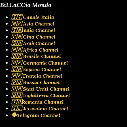
BiLLaCCio Mondo
🇮🇹 Canale Italia
🇳🇵 Asia Channel
🇮🇳India Channel
🇨🇳 Cina Channel
🇸🇦 Arab Channel
🇲🇦 Africa Channel
🇧🇷 Brasile Channel
🇩🇪 Germania Channel
🇪🇦 Espana Channel
🇲🇫 Francia Channel
🇷🇺 Russia Channel
🇺🇲 Stati Uniti Channel
🇬🇧 Inghilterra Channel
🇹🇩Romania Channel
🇮🇱 Jerusalem Channel
🗣️Telegram Channel