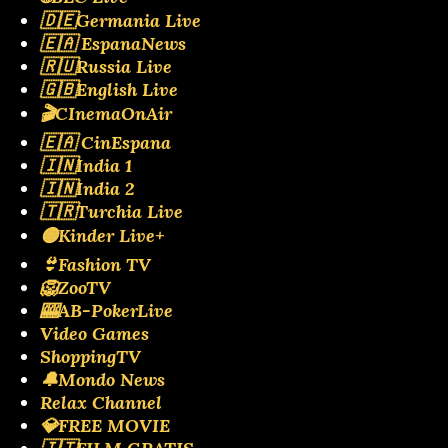
🇩🇪Germania Live
🇪🇦 EspanaNews
🇷🇺Russia Live
🇬🇧English Live
🎬CInemaOnAir
🇪🇦 CinEspana
🇮🇳India 1
🇮🇳India 2
🇹🇷Turchia Live
🟡Kinder Live+
👙Fashion TV
🦁ZooTV
🎰AB-PokerLive
Video Games
ShoppingTV
🔔Mondo News
Relax Channel
💎FREE MOVIE