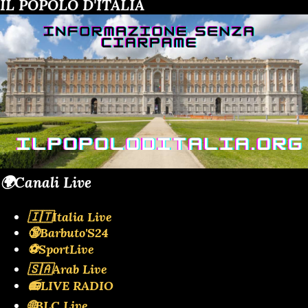
IL POPOLO D'ITALIA
🌍Canali Live
🇮🇹Italia Live
🔞Barbuto'S24
⚽SportLive
🇸🇦Arab Live
📻LIVE RADIO
🌐BLC Live