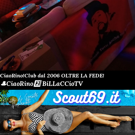
CiaoRino!Club dal 2006 OLTRE LA FEDE!
🎩CiaoRino2️⃣ BiLLaCCioTV