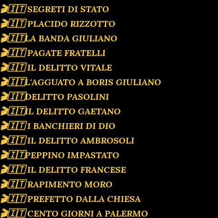
🎬🇮🇹 SEGRETI DI STATO
🎬🇮🇹 PLACIDO RIZZOTTO
🎬🇮🇹LA BANDA GIULIANO
🎬🇮🇹 PAGATE FRATELLI
🎬🇮🇹 IL DELITTO VITALE
🎬🇮🇹L'AGGUATO A BORIS GIULIANO
🎬🇮🇹DELITTO PASOLINI
🎬🇮🇹IL DELITTO GAETANO
🎬🇮🇹 I BANCHIERI DI DIO
🎬🇮🇹 IL DELITTO AMBROSOLI
🎬🇮🇹PEPPINO IMPASTATO
🎬🇮🇹 IL DELITTO FRANCESE
🎬🇮🇹 RAPIMENTO MORO
🎬🇮🇹 PREFETTO DALLA CHIESA
🎬🇮🇹 CENTO GIORNI A PALERMO