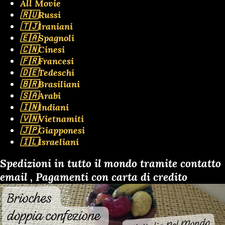
All Movie
🇷🇺Russi
🇹🇯Iraniani
🇪🇦Spagnoli
🇨🇳Cinesi
🇫🇷Francesi
🇩🇪Tedeschi
🇧🇷Brasiliani
🇸🇦Arabi
🇮🇳Indiani
🇻🇳Vietnamiti
🇯🇵Giapponesi
🇮🇱Israeliani
Spedizioni in tutto il mondo tramite contatto
email , Pagamenti con carta di credito