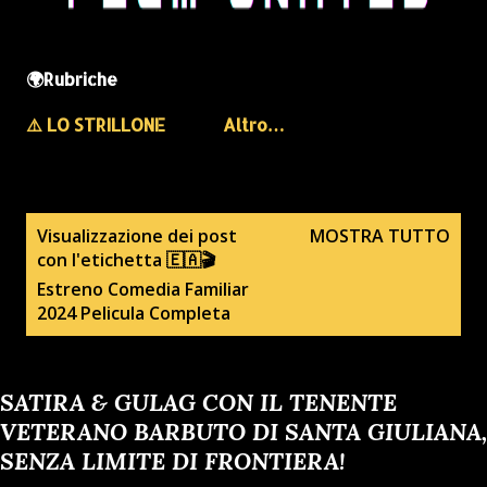
🌍Rubriche
⚠️ LO STRILLONE
Altro…
P
Visualizzazione dei post
MOSTRA TUTTO
con l'etichetta
🇪🇦🎬
o
Estreno Comedia Familiar
s
2024 Pelicula Completa
t
SATIRA & GULAG CON IL TENENTE
VETERANO BARBUTO DI SANTA GIULIANA,
SENZA LIMITE DI FRONTIERA!