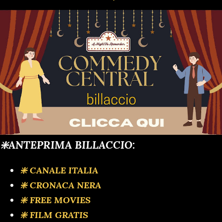
❇️ANTEPRIMA BILLACCIO:
❇️ CANALE ITALIA
❇️ CRONACA NERA
❇️ FREE MOVIES
❇️ FILM GRATIS