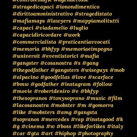
#stragedicapaci
#ionondimentico
#dirittoamministrativo
#stragedistato
#mafiamaps
#lawyers
#mappiamolitutti
#capaci
#viadamelio
#luglio
#capacidiricordare
#work
#commercialista
#praticantiavvocati
#memoria
#bhfyp
#memoriaeimpegno
#universit
#eventistorici
#mafia
#gangster
#cosanostra
#s
#gang
#thegodfather
#gangsters
#wiseguys
#mob
#alpacino
#goodfellas
#love
#scarface
#bmw
#godfather
#instagram
#follow
#movie
#robertdeniro
#e
#bhfyp
#thesopranos
#tonysoprano
#music
#film
#lacosanostra
#mobster
#m
#gomorra
#like
#mobsters
#amg
#gangsta
#sopranos
#mercedes
#rap
#instagood
#k
#g
#cinema
#w
#boss
#likeforlikes
#italy
#car
#gta
#art
#hiphop
#photography