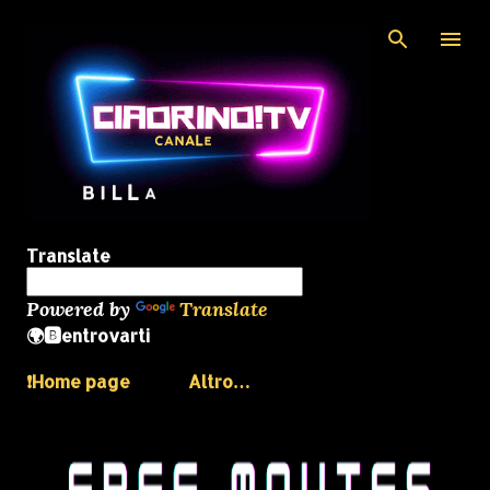
Passa ai contenuti principali
Translate
Powered by
Translate
🌍🅱️entrovarti
❗️Home page
Altro…