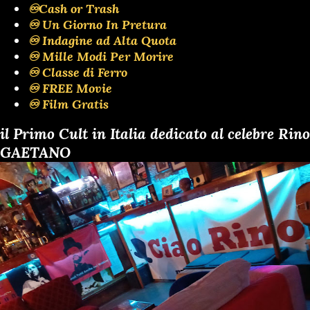
♾️Cash or Trash
♾️ Un Giorno In Pretura
♾️ Indagine ad Alta Quota
♾️ Mille Modi Per Morire
♾️ Classe di Ferro
♾️ FREE Movie
♾️ Film Gratis
il Primo Cult in Italia dedicato al celebre Rino
GAETANO