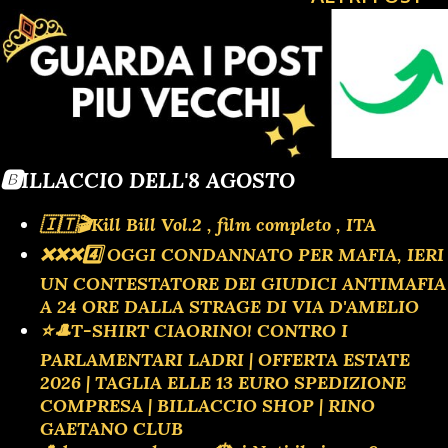
IN CALABRIA IL 5 E 6 OTTOBRE PER TRIDICO
GOVERNATORE SEMMAI UN CAMBIAMENTO IN ITALIA
MAI CI SARA' POTRA' PARTIRE SOLO ED
ESCLUSIVAMENTE DALLA CALABRIA 🇪🇦🎬El Rumbo:
Acción sin freno | Accion | Suspense | Cine En Español
Latino CiaoRinoTV 🇪🇦🎬 REINO PERDIDO |
TELEPELICULAS Un saludo tanto cálido como fraternal,
🅱️ILLACCIO DELL'8 AGOSTO
de tu amigo En esta época aparentemente sin luz y
🇮🇹🎬Kill Bill Vol.2 , film completo , ITA
impregnada de Parlamentarios Ladrones que ya no
❌️❌️❌️4️⃣ OGGI CONDANNATO PER MAFIA, IERI
soportamos. RELÁJATE CON UNA PELÍ...
UN CONTESTATORE DEI GIUDICI ANTIMAFIA
A 24 ORE DALLA STRAGE DI VIA D'AMELIO
⭐🎩T-SHIRT CIAORINO! CONTRO I
PARLAMENTARI LADRI | OFFERTA ESTATE
2026 | TAGLIA ELLE 13 EURO SPEDIZIONE
COMPRESA | BILLACCIO SHOP | RINO
GAETANO CLUB