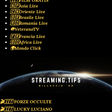
🇮🇹FILM GRATIS
🇳🇵Asia Live
🇨🇳Oriente Live
🇧🇷Brasile Live
🇷🇴Romania Live
🪖VeteranoTV
🇫🇷Francia Live
🇧🇴Africa Live
🌍Mondo Click
🎬🇮🇹 FORZE OCCULTE
🎬🇮🇹 LUCKY LUCIANO