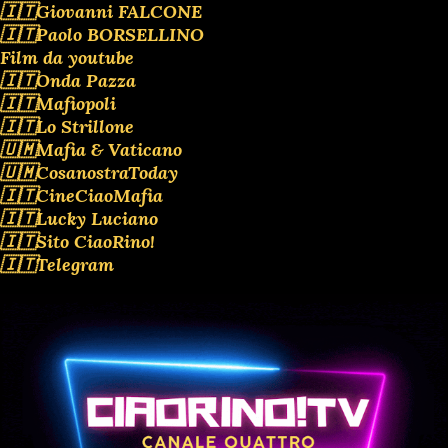
🇮🇹Giovanni FALCONE
🇮🇹Paolo BORSELLINO
Film da youtube
🇮🇹Onda Pazza
🇮🇹Mafiopoli
🇮🇹Lo Strillone
🇺🇲Mafia & Vaticano
🇺🇲CosanostraToday
🇮🇹CineCiaoMafia
🇮🇹Lucky Luciano
🇮🇹Sito CiaoRino!
🇮🇹Telegram