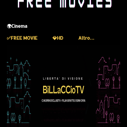
🌍Cinema
✅️FREE MOVIE
💎HD
Altro…