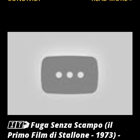
#gazzettarosa #quotidianosportivo #nevergiveup
#fokalcio #primepaginequotidiani #politica #instagram ♬
Death Note Theme - 平野義久
🇮🇹🎬 Fuga Senza Scampo (il
Primo Film di Stallone - 1973) -