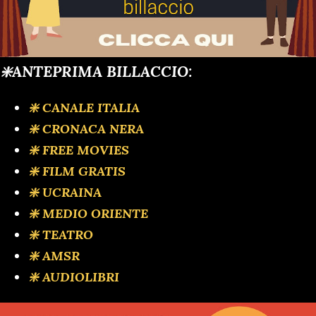
❇️ANTEPRIMA BILLACCIO:
❇️ CANALE ITALIA
❇️ CRONACA NERA
❇️ FREE MOVIES
❇️ FILM GRATIS
❇️ UCRAINA
❇️ MEDIO ORIENTE
❇️ TEATRO
❇️ AMSR
❇️ AUDIOLIBRI