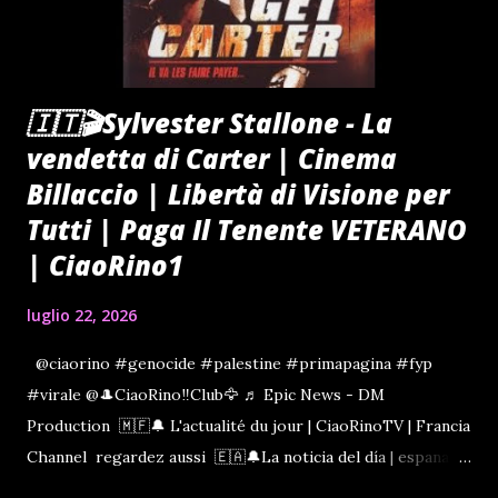
🇮🇹🎬Sylvester Stallone - La
vendetta di Carter | Cinema
Billaccio | Libertà di Visione per
Tutti | Paga Il Tenente VETERANO
| CiaoRino1
luglio 22, 2026
@ciaorino #genocide #palestine #primapagina #fyp
#virale @🎩CiaoRino‼️Club🦅 ♬ Epic News - DM
Production 🇲🇫🔔 L'actualité du jour | CiaoRinoTV | Francia
Channel regardez aussi 🇪🇦🔔La noticia del día | espana
Channel | CiaoRinoTV1 mira también GUARDA ANCHE IL