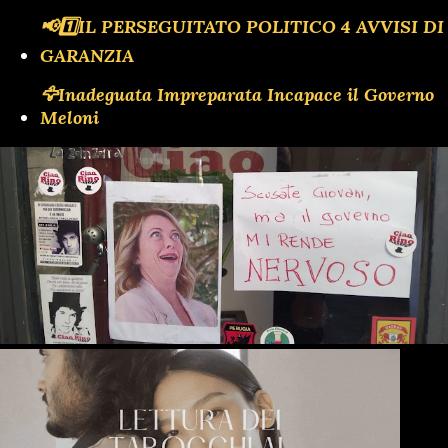
📢1️⃣IL PERSEGUITATO POLITICO 4 AVVISI DI
GARANZIA
🦅Inadeguata Impreparata Incapace il Governo
Meloni