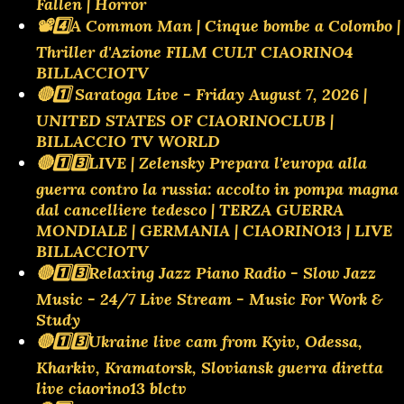
Fallen | Horror
📽️4️⃣A Common Man | Cinque bombe a Colombo |
Thriller d'Azione FILM CULT CIAORINO4
BILLACCIOTV
🔴1️⃣ Saratoga Live - Friday August 7, 2026 |
UNITED STATES OF CIAORINOCLUB |
BILLACCIO TV WORLD
🔴1️⃣3️⃣LIVE | Zelensky Prepara l'europa alla
guerra contro la russia: accolto in pompa magna
dal cancelliere tedesco | TERZA GUERRA
MONDIALE | GERMANIA | CIAORINO13 | LIVE
BILLACCIOTV
🔴1️⃣3️⃣Relaxing Jazz Piano Radio - Slow Jazz
Music - 24/7 Live Stream - Music For Work &
Study
🔴1️⃣3️⃣Ukraine live cam from Kyiv, Odessa,
Kharkiv, Kramatorsk, Sloviansk guerra diretta
live ciaorino13 blctv