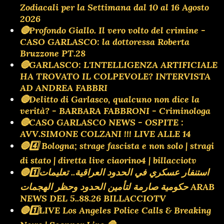
Zodiacali per la Settimana dal 10 al 16 Agosto
2026
🔴Profondo Giallo. Il vero volto del crimine -
CASO GARLASCO: la dottoressa Roberta
Bruzzone PT.28
🔴GARLASCO: L'INTELLIGENZA ARTIFICIALE
HA TROVATO IL COLPEVOLE? INTERVISTA
AD ANDREA FABBRI
🔴Delitto di Garlasco, qualcuno non dice la
verità? - BARBARA FABBRONI - Criminologa
🔴CASO GARLASCO NEWS - OSPITE :
AVV.SIMONE COLZANI !!! LIVE ALLE 14
🔴4️⃣ Bologna; strage fascista e non solo | stragi
di stato | diretta live ciaorino4 | billacciotv
🔴1️⃣استنفار عسكري في الحدود العراقية.. تعليمات
حكومية صارمة لتأمين الحدود وحظر الهجمات ARAB
NEWS DEL 5..88.26 BILLACCIOTV
🔴1️⃣LIVE Los Angeles Police Calls & Breaking