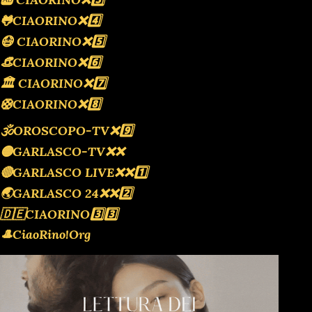
🐸CIAORINO❌️4️⃣
😷 CIAORINO❌️5️⃣
👒CIAORINO❌️6️⃣
🏛 CIAORINO❌️7️⃣
🛟CIAORINO❌️8️⃣
🕉OROSCOPO-TV❌️9️⃣
🟡GARLASCO-TV❌️❌️
🔴GARLASCO LIVE❌️❌️1️⃣
🌏GARLASCO 24❌️❌️2️⃣
🇩🇪CIAORINO3️⃣3️⃣
🎩CiaoRino!Org