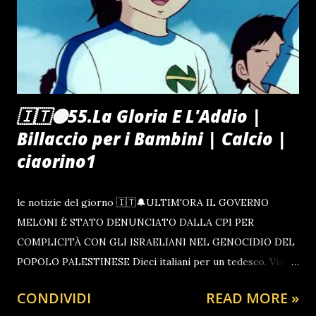
🇮🇹🟡55.La Gloria E L'Addio |
Billaccio per i Bambini | Calcio |
ciaorino1
le notizie del giorno 🇮🇹🔔ULTIM'ORA IL GOVERNO
MELONI È STATO DENUNCIATO DALLA CPI PER
COMPLICITÀ CON GLI ISRAELIANI NEL GENOCIDIO DEL
POPOLO PALESTINESE Dieci italiani per un tedesco. Via
Rasella (1962) con Gino Cervi _ Film | CIAORINO13 Più che
CONDIVIDI
READ MORE »
una pioggia è uno Tzunami di Insulti e minacce , cio