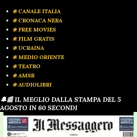
❇️ CANALE ITALIA
❇️ CRONACA NERA
❇️ FREE MOVIES
❇️ FILM GRATIS
❇️ UCRAINA
❇️ MEDIO ORIENTE
❇️ TEATRO
❇️ AMSR
❇️ AUDIOLIBRI
🔔📰 IL MEGLIO DALLA STAMPA DEL 5
AGOSTO IN 60 SECONDI