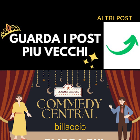
nonostante "TotinaTIRADRITTO" @elezioniregionali
#tiktoklive #livehighlights #primapagina #ultimora
ALTRI POST
#soldi @MELONI IN GALERA ♬ Curre curre guagliò - 99
Posse 🎩4️⃣Il Primo Cult Italiano sul celebre Rino Gaetano !
a Perugia il cielo è ancora blu CiaoRino! in via Cesare
Caporali 44 Perugia Centro Storico tel 075 377 4777 Il
primo cult dedicato a " Rino Gaetano " entra nel gruppo
per seguire tutti gli aggiornamenti clicca qui ti aspetto
Benvenuti a tutti gli avventori del sito da Antonio
BARBUTO , presidente 2025/2030 dell' Associazione
Interculturale "CiaoRino" dal 2006 contro il furto nei
palazzi istituzionali. Un grazie a Gi...