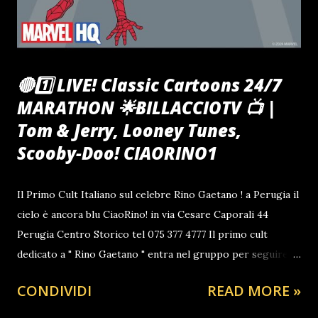
🔴1️⃣ LIVE! Classic Cartoons 24/7
MARATHON 🌟BILLACCIOTV 📺 |
Tom & Jerry, Looney Tunes,
Scooby-Doo! CIAORINO1
Il Primo Cult Italiano sul celebre Rino Gaetano ! a Perugia il
cielo è ancora blu CiaoRino! in via Cesare Caporali 44
Perugia Centro Storico tel 075 377 4777 Il primo cult
dedicato a " Rino Gaetano " entra nel gruppo per seguire
tutti gli aggiornamenti clicca qui ti aspetto Benvenuti a
CONDIVIDI
READ MORE »
tutti gli avventori del sito da Antonio BARBUTO ,
presidente 2025/2030 dell' Associazione Interculturale