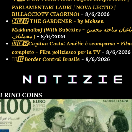
PARLAMENTARI LADRI | NOVA LECTIO |
BILLACCIOTV CIAORINO1
- 8/6/2026
🇮🇷1️⃣ THE GARDENER - by Mohsen
Makhmalbaf (With Subtitles - باغبان ساخته محسن
مخملباف )
- 8/6/2026
🇲🇫1️⃣Capitan Casta: Amélie è scomparsa - Film
completo - Film poliziesco per la TV
- 8/6/2026
👮‍♂️1️⃣ Border Control Brasile
- 8/6/2026
I RINO COINS