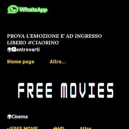
PROVA L'EMOZIONE E' AD INGRESSO
LIBERO #CIAORINO
🌍🅱️entrovarti
❗️Home page
Altro…
🌍Cinema
✅️FREE MOVIE
💎HD
Altro…