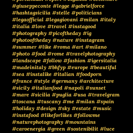
#giuseppeconte
#legge
#gabrielforce
#hashtagsicilia
#stelle
#politicians
#legaofficial
#legagiovani
#milan
#italy
#italia
#love
#travel
#instagood
#photography
#picoftheday
#ig
#photooftheday
#nature
#instagram
#summer
#like
#roma
#art
#milano
#photo
#food
#rome
#travelphotography
#landscape
#follow
#fashion
#igersitalia
#madeinitaly
#bhfyp
#europe
#beautiful
#sea
#instalike
#italian
#foodporn
#france
#style
#germany
#architecture
#sicily
#italianfood
#napoli
#sunset
#mare
#sicilia
#puglia
#usa
#travelgram
#toscana
#tuscany
#me
#milan
#spain
#holiday
#design
#sky
#estate
#music
#instafood
#likeforlikes
#followme
#naturephotography
#mountains
#caroenergia
#green
#sostenibilit
#luce