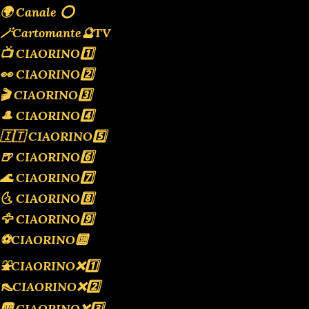
🌍 Canale ⭕️
🪄Cartomante🔮TV
📺 CIAORINO1️⃣
👀 CIAORINO2️⃣
🎬 CIAORINO3️⃣
🎩 CIAORINO4️⃣
🇮🇹 CIAORINO5️⃣
🍺 CIAORINO6️⃣
🌊 CIAORINO7️⃣
🌜 CIAORINO8️⃣
🦅 CIAORINO9️⃣
⚽️CIAORINO🔟
⛲️CIAORINO❌️1️⃣
👠CIAORINO❌️2️⃣
🆎 CIAORINO❌️3️⃣