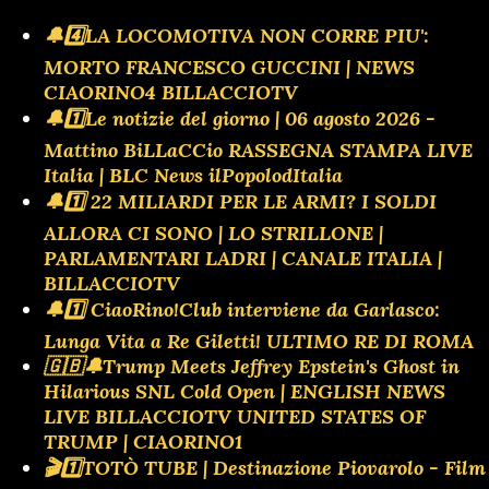
🔔4️⃣LA LOCOMOTIVA NON CORRE PIU':
MORTO FRANCESCO GUCCINI | NEWS
CIAORINO4 BILLACCIOTV
🔔1️⃣Le notizie del giorno | 06 agosto 2026 -
Mattino BiLLaCCio RASSEGNA STAMPA LIVE
Italia | BLC News ilPopolodItalia
🔔1️⃣ 22 MILIARDI PER LE ARMI? I SOLDI
ALLORA CI SONO | LO STRILLONE |
PARLAMENTARI LADRI | CANALE ITALIA |
BILLACCIOTV
🔔1️⃣ CiaoRino!Club interviene da Garlasco:
Lunga Vita a Re Giletti! ULTIMO RE DI ROMA
🇬🇧🔔Trump Meets Jeffrey Epstein's Ghost in
Hilarious SNL Cold Open | ENGLISH NEWS
LIVE BILLACCIOTV UNITED STATES OF
TRUMP | CIAORINO1
🎬1️⃣TOTÒ TUBE | Destinazione Piovarolo - Film