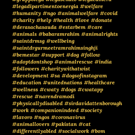
#legadipartimentoenergia
#welfare
#humanity
#ngo
#animalwelfare
#covid
#charity
#help
#health
#love
#donate
#derasachasauda
#estarbem
#care
#animals
#babaramrahim
#animalrights
#saintdrmsg
#wellbeing
#saintdrgurmeetramrahimsinghji
#bemestar
#support
#dog
#follow
#adoptdontshop
#animalrescue
#india
#followers
#charitywithatwist
#development
#sa
#dogsofinstagram
#education
#unitednations
#healthcare
#wellness
#cwaty
#dogs
#cwatapp
#rescue
#narendramodi
#physicallydisabled
#sirdavidattenborough
#work
#companionindeed
#society
#lavoro
#ngos
#coronavirus
#animallovers
#pakistan
#cat
#differentlyabled
#socialwork
#bom