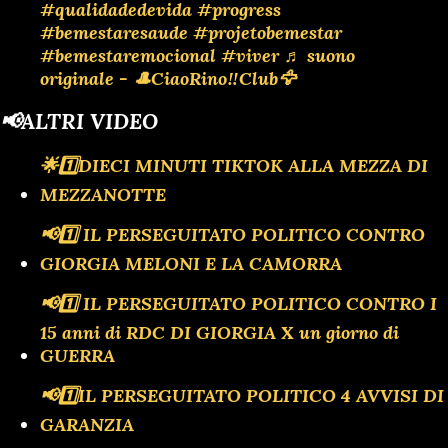
#qualidadedevida
#progress
#bemestaresaude
#projetobemestar
#bemestaremocional
#viver
♬ suono
originale - 🎩CiaoRino‼️Club🦅
📢ALTRI VIDEO
🌟1️⃣DIECI MINUTI TIKTOK ALLA MEZZA DI
MEZZANOTTE
📢1️⃣ IL PERSEGUITATO POLITICO CONTRO
GIORGIA MELONI E LA CAMORRA
📢1️⃣ IL PERSEGUITATO POLITICO CONTRO I
15 anni di RDC DI GIORGIA X un giorno di
GUERRA
📢1️⃣IL PERSEGUITATO POLITICO 4 AVVISI DI
GARANZIA