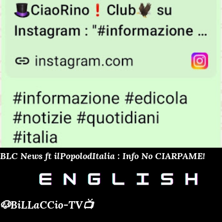
BLC News ft ilPopolodItalia : Info No CIARPAME!
🐶BiLLaCCio-TV📺