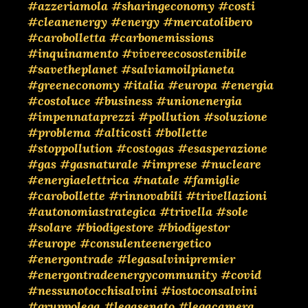
#azzeriamola
#sharingeconomy
#costi
#cleanenergy
#energy
#mercatolibero
#carobolletta
#carbonemissions
#inquinamento
#vivereecosostenibile
#savetheplanet
#salviamoilpianeta
#greeneconomy
#italia
#europa
#energia
#costoluce
#business
#unionenergia
#impennataprezzi
#pollution
#soluzione
#problema
#alticosti
#bollette
#stoppollution
#costogas
#esasperazione
#gas
#gasnaturale
#imprese
#nucleare
#energiaelettrica
#natale
#famiglie
#carobollette
#rinnovabili
#trivellazioni
#autonomiastrategica
#trivella
#sole
#solare
#biodigestore
#biodigestor
#europe
#consulenteenergetico
#energontrade
#legasalvinipremier
#energontradeenergycommunity
#covid
#nessunotocchisalvini
#iostoconsalvini
#gruppolega
#legasenato
#legacamera