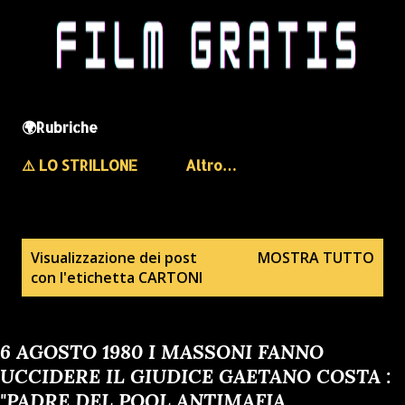
🌍Rubriche
⚠️ LO STRILLONE
Altro…
P
Visualizzazione dei post
MOSTRA TUTTO
con l'etichetta
CARTONI
o
s
t
6 AGOSTO 1980 I MASSONI FANNO
UCCIDERE IL GIUDICE GAETANO COSTA :
"PADRE DEL POOL ANTIMAFIA