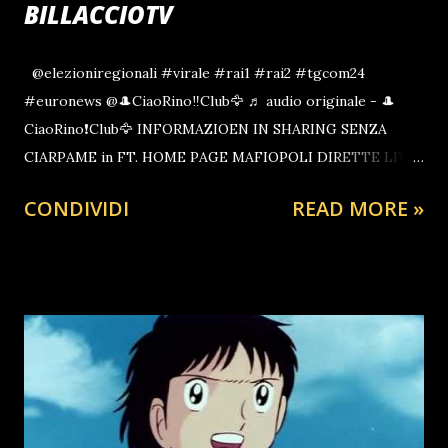
BILLACCIOTV
@elezioniregionali #virale #rai1 #rai2 #tgcom24
#euronews @🎩CiaoRino‼️Club🦅 ♬ audio originale - 🎩
CiaoRino❗️Club🦅 INFORMAZIOEN IN SHARING SENZA
CIARPAME in FT. HOME PAGE MAFIOPOLI DIRETTE LIVE
IL PERSEGUITATO POLITICO IL PROGRAMMA POLITICO
CONDIVIDI
READ MORE »
CiaoRino.Org