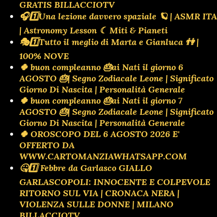
GRATIS BILLACCIOTV
🎧1️⃣Una lezione davvero spaziale 🪐 | ASMR ITA
| Astronomy Lesson ☾ Miti & Pianeti
🎭1️⃣Tutto il meglio di Marta e Gianluca 👫 |
100% NOVE
🍀 buon compleanno 🎂ai Nati il giorno 6
AGOSTO 🎂| Segno Zodiacale Leone | Significato
Giorno Di Nascita | Personalità Generale
🍀 buon compleanno 🎂ai Nati il giorno 7
AGOSTO 🎂| Segno Zodiacale Leone | Significato
Giorno Di Nascita | Personalità Generale
🍀 OROSCOPO DEL 6 AGOSTO 2026 E'
OFFERTO DA
WWW.CARTOMANZIAWHATSAPP.COM
🤒1️⃣ Febbre da Garlasco GIALLO
GARLASCOPOLI: INNOCENTE E COLPEVOLE
RITORNO SUL VIA | CRONACA NERA |
VIOLENZA SULLE DONNE | MILANO
BILLACCIOTV