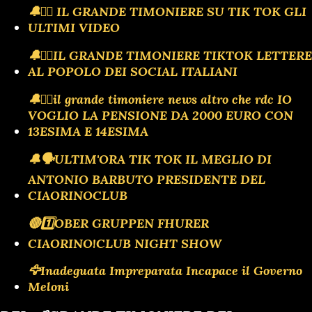
🔔🏴‍☠️ IL GRANDE TIMONIERE SU TIK TOK GLI
ULTIMI VIDEO
🔔🏴‍☠️IL GRANDE TIMONIERE TIKTOK LETTERE
AL POPOLO DEI SOCIAL ITALIANI
🔔🏴‍☠️il grande timoniere news altro che rdc IO
VOGLIO LA PENSIONE DA 2000 EURO CON
13ESIMA E 14ESIMA
🔔🗣️ULTIM'ORA TIK TOK IL MEGLIO DI
ANTONIO BARBUTO PRESIDENTE DEL
CIAORINOCLUB
🔴1️⃣OBER GRUPPEN FHURER
CIAORINO!CLUB NIGHT SHOW
🦅Inadeguata Impreparata Incapace il Governo
Meloni