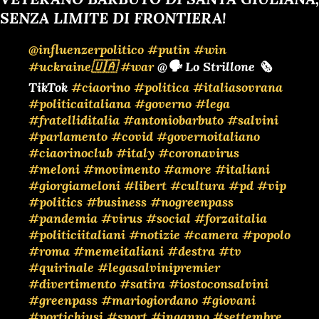
SENZA LIMITE DI FRONTIERA!
@influenzerpolitico
#putin
#win
#uckraine🇺🇦
#war
@🗣️ Lo Strillone 🗞️
TikTok
#ciaorino
#politica
#italiasovrana
#politicaitaliana
#governo
#lega
#fratelliditalia
#antoniobarbuto
#salvini
#parlamento
#covid
#governoitaliano
#ciaorinoclub
#italy
#coronavirus
#meloni
#movimento
#amore
#italiani
#giorgiameloni
#libert
#cultura
#pd
#vip
#politics
#business
#nogreenpass
#pandemia
#virus
#social
#forzaitalia
#politiciitaliani
#notizie
#camera
#popolo
#roma
#memeitaliani
#destra
#tv
#quirinale
#legasalvinipremier
#divertimento
#satira
#iostoconsalvini
#greenpass
#mariogiordano
#giovani
#portichiusi
#sport
#inganno
#settembre