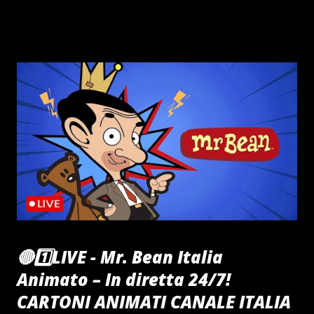
"CiaoRino" dal 2006 contro il furto nei palazzi istituzionali.
Un grazie a Gigi e Matratz per il meraviglioso e indelebile
nonche inestimabile dono canboro all' Associazione
"CiaoRino" tutta. Un Grazie alla Fantastica Voce di Antonella
per la caldi notti battistiane d'Inverno tra le Antiche Mura
del "CiaoRino!Club" Un grazie ai Tabarro brothers & Iron
per un decennio di musica sulla cresta dell' Onda
"CiaoRino!Club"
🔴1️⃣LIVE - Mr. Bean Italia
Animato – In diretta 24/7!
CARTONI ANIMATI CANALE ITALIA