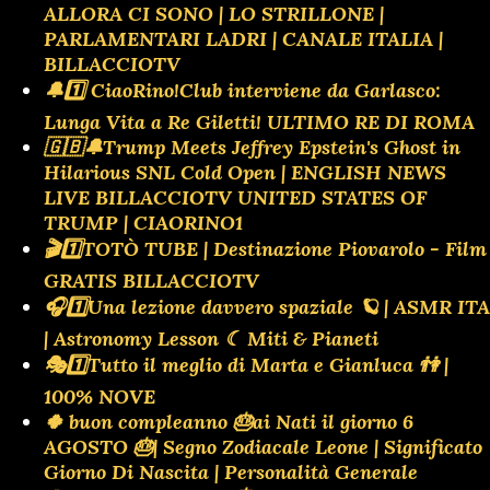
ALLORA CI SONO | LO STRILLONE |
PARLAMENTARI LADRI | CANALE ITALIA |
BILLACCIOTV
🔔1️⃣ CiaoRino!Club interviene da Garlasco:
Lunga Vita a Re Giletti! ULTIMO RE DI ROMA
🇬🇧🔔Trump Meets Jeffrey Epstein's Ghost in
Hilarious SNL Cold Open | ENGLISH NEWS
LIVE BILLACCIOTV UNITED STATES OF
TRUMP | CIAORINO1
🎬1️⃣TOTÒ TUBE | Destinazione Piovarolo - Film
GRATIS BILLACCIOTV
🎧1️⃣Una lezione davvero spaziale 🪐 | ASMR ITA
| Astronomy Lesson ☾ Miti & Pianeti
🎭1️⃣Tutto il meglio di Marta e Gianluca 👫 |
100% NOVE
🍀 buon compleanno 🎂ai Nati il giorno 6
AGOSTO 🎂| Segno Zodiacale Leone | Significato
Giorno Di Nascita | Personalità Generale