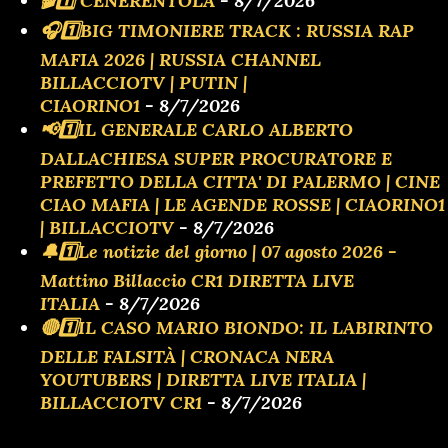
🎬1️⃣ CENERENTOLA
- 8/7/2026
🎧1️⃣BIG TIMONIERE TRACK : RUSSIA RAP
MAFIA 2026 | RUSSIA CHANNEL
BILLACCIOTV | PUTIN |
CIAORINO1
- 8/7/2026
📢1️⃣IL GENERALE CARLO ALBERTO
DALLACHIESA SUPER PROCURATORE E
PREFETTO DELLA CITTA' DI PALERMO | CINE
CIAO MAFIA | LE AGENDE ROSSE | CIAORINO1
| BILLACCIOTV
- 8/7/2026
🔔1️⃣Le notizie del giorno | 07 agosto 2026 -
Mattino Billaccio CR1 DIRETTA LIVE
ITALIA
- 8/7/2026
🔴1️⃣IL CASO MARIO BIONDO: IL LABIRINTO
DELLE FALSITÀ | CRONACA NERA
YOUTUBERS | DIRETTA LIVE ITALIA |
BILLACCIOTV CR1
- 8/7/2026