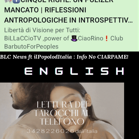
BLC News ft ilPopolodItalia : Info No CIARPAME!