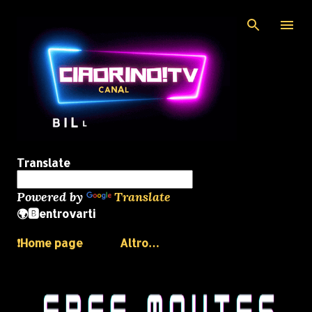
Passa ai contenuti principali
Translate
Powered by
Translate
🌍🅱️entrovarti
❗️Home page
Altro…