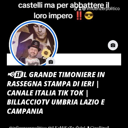
LORO PARTITI POLITICI . IN BUONA SOSTANZA SI SONO
FATTI LE SPESE NELLE TASCHE DEI CITTADINI
TUTTO QUESTO NEL SILENZIO PIU ASSOLUTO DEL
GIURISDIZIONALE ITALIANO Ciao Rino Club , in nome e
per conto del suo amato beniamino , contro i
Parlamentari Ladri e i Ministri Scaldapoltrone , pur
disponendo di mezzi elementari se non "precari" - quali
la carta e la penna -...
📢1️⃣IL GRANDE TIMONIERE IN
RASSEGNA STAMPA DI IERI |
CANALE ITALIA TIK TOK |
BILLACCIOTV UMBRIA LAZIO E
CAMPANIA
@influenzerpolitico @il KaMiKaZe 🦅del 🎩CiaoRino❗