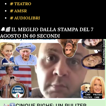
❇️ TEATRO
❇️ AMSR
❇️ AUDIOLIBRI
🔔📰 IL MEGLIO DALLA STAMPA DEL 7
AGOSTO IN 60 SECONDI