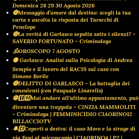
Domenica 28 29 30 Agosto 2026
🔴Messaggio d’amore dal destino: scegli la tua
carta e ascolta la risposta dei Tarocchi di
Penelope
🔴La verità di Garlasco sepolta sotto i silenzi? -
SAVERIO FORTUNATO - Criminologo
🕉OROSCOPO 7 AGOSTO
🟡 Garlasco: Analisi sulla Psicologia di Andrea
Sempio e il lavoro del RACIS sul caso con
Simone Borile
🔴DELITTO DI GARLASCO - La battaglia dei
consulenti (con Pasquale Linarello)
🔴1️⃣2️⃣Mai andare all'ultimo appuntamento, può
diventare una trappola - CINZIA MAMMOLITI
- Criminologa | FEMMINICIDIO CIAORINO12
BILLACCIOTV
🔔4️⃣Coperti a destra: il caso Moro e la strage di
via Fani al microscopio | CIAORINO4 | P2 |