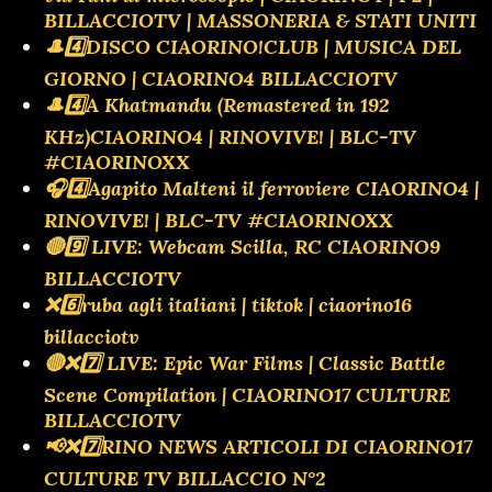
BILLACCIOTV | MASSONERIA & STATI UNITI
🎩4️⃣DISCO CIAORINO!CLUB | MUSICA DEL
GIORNO | CIAORINO4 BILLACCIOTV
🎩4️⃣A Khatmandu (Remastered in 192
KHz)CIAORINO4 | RINOVIVE! | BLC-TV
#CIAORINOXX
🎧4️⃣Agapito Malteni il ferroviere CIAORINO4 |
RINOVIVE! | BLC-TV #CIAORINOXX
🔴9️⃣ LIVE: Webcam Scilla, RC CIAORINO9
BILLACCIOTV
❌️6️⃣ruba agli italiani | tiktok | ciaorino16
billacciotv
🔴❌️7️⃣ LIVE: Epic War Films | Classic Battle
Scene Compilation | CIAORINO17 CULTURE
BILLACCIOTV
📢❌️7️⃣RINO NEWS ARTICOLI DI CIAORINO17
CULTURE TV BILLACCIO N°2