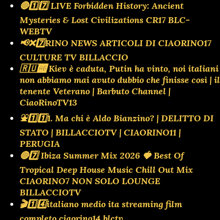
🔴1️⃣7️⃣ LIVE Forbidden History: Ancient
Mysteries & Lost Civilizations CR17 BLC-
WEBTV
📢❌️7️⃣RINO NEWS ARTICOLI DI CIAORINO17
CULTURE TV BILLACCIO
🇷🇺🆎 Kiev è caduta, Putin ha vinto, noi italiani
non abbiamo mai avuto dubbio che finisse così | il
tenente Veterano | Barbuto Channel |
CiaoRinoTV13
⛲️1️⃣1️⃣1. Ma chi è Aldo Bianzino? | DELITTO DI
STATO | BILLACCIOTV | CIAORINO11 |
PERUGIA
🔴7️⃣ Ibiza Summer Mix 2026 🍓 Best Of
Tropical Deep House Music Chill Out Mix
CIAORINO7 NON SOLO LOUNGE
BILLACCIOTV
🎬1️⃣4️⃣italiano medio ita streaming film
completo ciaorino14 blctv