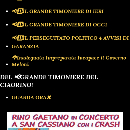
📢1️⃣IL GRANDE TIMONIERE DI IERI
📢1️⃣IL GRANDE TIMONIERE DI OGGI
📢1️⃣IL PERSEGUITATO POLITICO 4 AVVISI DI
GARANZIA
🦅Inadeguata Impreparata Incapace il Governo
Meloni
DEL 📢GRANDE TIMONIERE DEL
CIAORINO!
GUARDA ORA❌️