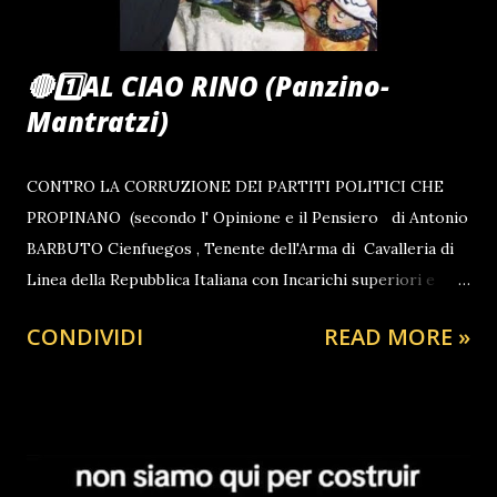
LA TSHIRT 2025 DEL CIAORINO! CLUB CLICCA QUI
guarda anche: TAZZA IN CERAMICA CIAORINO...
🔴1️⃣AL CIAO RINO (Panzino-
Mantratzi)
CONTRO LA CORRUZIONE DEI PARTITI POLITICI CHE
PROPINANO (secondo l' Opinione e il Pensiero di Antonio
BARBUTO Cienfuegos , Tenente dell'Arma di Cavalleria di
Linea della Repubblica Italiana con Incarichi superiori e
Grande Timoniere del Ciao Rino Club di Perugia) LA
CONDIVIDI
READ MORE »
TRUFFA DEL LIBERO MERCATO Il Report dalla Prima
Tappa LA CALABRI A UN LIBERO MERCATO
DELL'ENERGIA REALIZZATO CON LA CONCESSIONE
DELLE AZIENDE DI STATO - PER 1 EURO - AI GESTORI
"CORRUTTORI O IN ALCUNI CASI FINANZIATORI" DEI