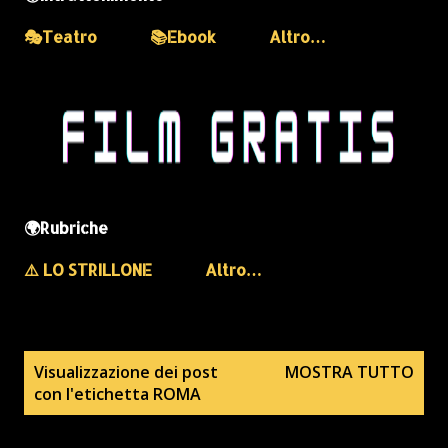
🎭Teatro
📚Ebook
Altro…
🌍Rubriche
⚠️ LO STRILLONE
Altro…
P
Visualizzazione dei post
MOSTRA TUTTO
con l'etichetta
ROMA
o
s