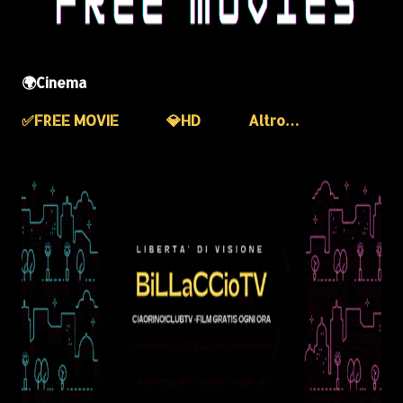
🌍Cinema
✅️FREE MOVIE
💎HD
Altro…