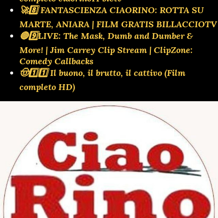
🚀8️⃣ FANTASCIENZA CIAORINO: ROTTA SU
MARTE, ANIARA | FILM GRATIS BILLACCIOTV
🔴9️⃣LIVE: The Mask, Dumb and Dumber &
More! | Jim Carrey Clip Stream | ClipZone:
Comedy Callbacks
🤠1️⃣1️⃣ Il buono, il brutto, il cattivo (Film
completo HD)