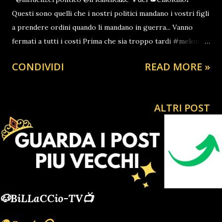
Questi sono quelli che i nostri politici mandano i vostri figli
a prendere ordini quando li mandano in guerra... Vanno
fermati a tutti i costi Prima che sia troppo tardi #meloni
#salvini #lega #giorgiameloni #fratelliditalia #politica
CONDIVIDI
READ MORE »
#italia #destra #matteosalvini #politicaitaliana #governo
#fdi #pd #conte #berlusconi #s #m #renzi
#iostoconsalvini #primagliitaliani #forzaitalia #satira
ALTRI POST
#draghi #sinistra #dimaio #leganord #news #zingaretti
#centrodestra #legagiovani #calabria #catanzaro
#cosenza #vibovalentia #cosenza #crotone #soverato
#botricello #isolacaporizzuto #staletti #cardinale
#soveriasimeri #catanzarolido #lameziaterme #paola
#tropea #pizzo #seminara #gioiatauro #ciaorinoclub🎩
#tiktok #facebook #npt #fyp #mediterraneo #stampa
🐶BiLLaCCio-TV📺
#repubblica #giornale #fatto #rai1 #rai2 #rai3 #skytg24
#tgcom #fuoridalcoro #rai2 ♬ suono originale - 🎩