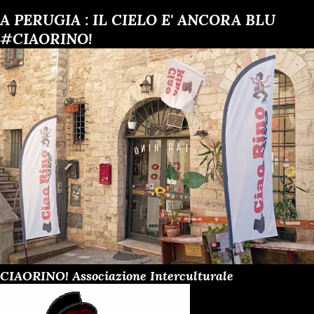
t
A PERUGIA : IL CIELO E' ANCORA BLU
#CIAORINO!
CIAORINO! Associazione Interculturale