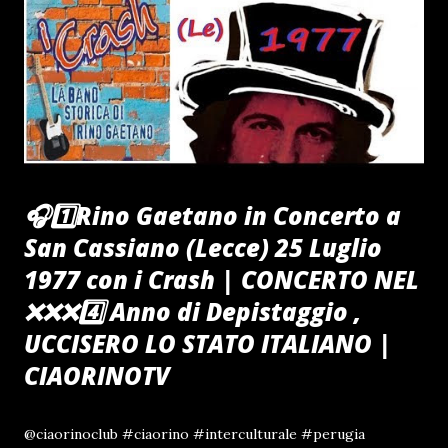
🎧1️⃣Rino Gaetano in Concerto a
San Cassiano (Lecce) 25 Luglio
1977 con i Crash | CONCERTO NEL
❌️❌️❌️4️⃣ Anno di Depistaggio ,
UCCISERO LO STATO ITALIANO |
CIAORINOTV
@ciaorinoclub #ciaorino #interculturale #perugia