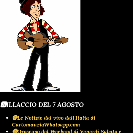
🅱️ILLACCIO DEL 7 AGOSTO
🔴Le Notizie dal vivo dall'Italia di
CartomanziaWhatsapp.com
🔴Oroscopo del Weekend di Venerdì Sabato e