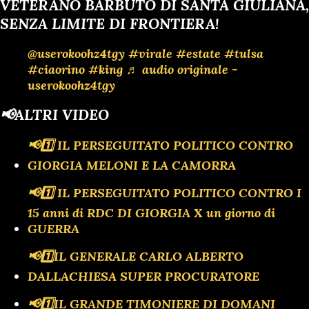
VETERANO BARBUTO DI SANTA GIULIANA,
SENZA LIMITE DI FRONTIERA!
@userokoohz4tgy
#virale
#estate
#tulsa
#ciaorino
#king
♬ audio originale -
userokoohz4tgy
📢ALTRI VIDEO
📢1️⃣ IL PERSEGUITATO POLITICO CONTRO
GIORGIA MELONI E LA CAMORRA
📢1️⃣ IL PERSEGUITATO POLITICO CONTRO I
15 anni di RDC DI GIORGIA X un giorno di
GUERRA
📢1️⃣IL GENERALE CARLO ALBERTO
DALLACHIESA SUPER PROCURATORE
📢1️⃣IL GRANDE TIMONIERE DI DOMANI