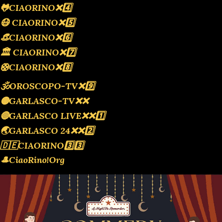
🐸CIAORINO❌️4️⃣
😷 CIAORINO❌️5️⃣
👒CIAORINO❌️6️⃣
🏛 CIAORINO❌️7️⃣
🛟CIAORINO❌️8️⃣
🕉OROSCOPO-TV❌️9️⃣
🟡GARLASCO-TV❌️❌️
🔴GARLASCO LIVE❌️❌️1️⃣
🌏GARLASCO 24❌️❌️2️⃣
🇩🇪CIAORINO3️⃣3️⃣
🎩CiaoRino!Org