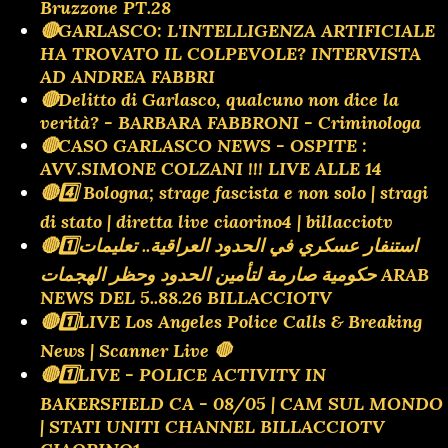
Bruzzone PT.28
🔴GARLASCO: L'INTELLIGENZA ARTIFICIALE
HA TROVATO IL COLPEVOLE? INTERVISTA
AD ANDREA FABBRI
🔴Delitto di Garlasco, qualcuno non dice la
verità? - BARBARA FABBRONI - Criminologa
🔴CASO GARLASCO NEWS - OSPITE :
AVV.SIMONE COLZANI !!! LIVE ALLE 14
🔴4️⃣ Bologna; strage fascista e non solo | stragi
di stato | diretta live ciaorino4 | billacciotv
🔴1️⃣استنفار عسكري في الحدود العراقية.. تعليمات
حكومية صارمة لتأمين الحدود وحظر الهجمات ARAB
NEWS DEL 5..88.26 BILLACCIOTV
🔴1️⃣LIVE Los Angeles Police Calls & Breaking
News | Scanner Live 🛑
🔴1️⃣LIVE - POLICE ACTIVITY IN
BAKERSFIELD CA - 08/05 | CAM SUL MONDO
| STATI UNITI CHANNEL BILLACCIOTV