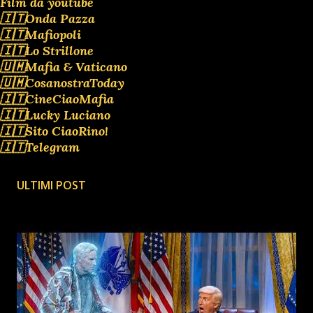
Film da youtube
🇮🇹Onda Pazza
🇮🇹Mafiopoli
🇮🇹Lo Strillone
🇺🇲Mafia & Vaticano
🇺🇲CosanostraToday
🇮🇹CineCiaoMafia
🇮🇹Lucky Luciano
🇮🇹Sito CiaoRino!
🇮🇹Telegram
ULTIMI POST