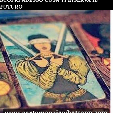
grammo), e dieci pasticche di ecstasy (puntiamo sulle
FUTURO
gettonatissime Pink Flugels rosa ) in offerta a 20 euro (2 a
pillola). Quest’ultima è la stessa droga sintetica, a oggi non
ancora illegale in Italia, che nell’ottobre scorso è costata la
vita a Mario, 42enne torinese che l’assumeva da tempo a
insaputa della moglie, e che il Sert, dov’era in cura, non era
riuscito a individuare nel suo sangue. Lo shopping prosegue
con un grammo di eroina Arctic Wolf pura al 70 per cento (65
euro, ma per i più esigenti c’...