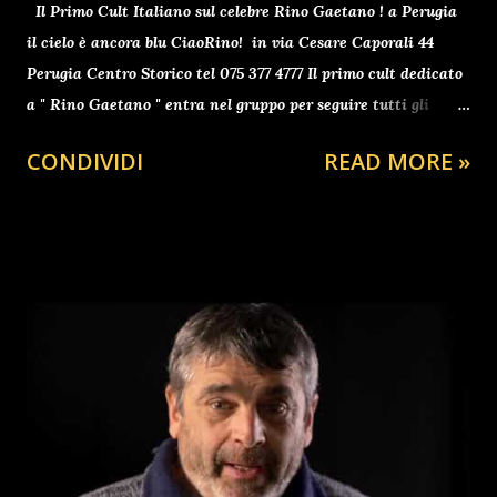
Il Primo Cult Italiano sul celebre Rino Gaetano ! a Perugia
il cielo è ancora blu CiaoRino! in via Cesare Caporali 44
Perugia Centro Storico tel 075 377 4777 Il primo cult dedicato
a " Rino Gaetano " entra nel gruppo per seguire tutti gli
aggiornamenti clicca qui ti aspetto Benvenuti a tutti gli
CONDIVIDI
READ MORE »
avventori del sito da Antonio BARBUTO , presidente
2025/2030 dell' Associazione Interculturale "CiaoRino" dal
2006 contro il furto nei palazzi istituzionali. Un grazie a
Gigi e Matratz per il meraviglioso e indelebile nonche
inestimabile dono canoro all' Associazione "CiaoRino" tutta.
Un Grazie alla Fantastica Voce di Antonella per le caldi
notti battistiane d'Inverno tra le Antiche Mura del
"CiaoRino!Club" Un grazie ai Tabarro brothers & Iron per un
decennio di musica sulla cresta dell' Onda "CiaoRino!Club"