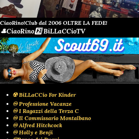
CiaoRino!Club dal 2006 OLTRE LA FEDE!
🎩CiaoRino2️⃣ BiLLaCCioTV
☢️ BiLLaCCio For Kinder
♾️ Professione Vacanze
♾️ I Ragazzi della Terza C
♾️ Il Commissario Montalbano
♾️ Alfred Hitchcock
♾️ Holly e Benji