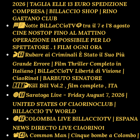
2026 | TAGLIA ELLE 13 EURO SPEDIZIONE
COMPRESA | BILLACCIO SHOP | RINO
GAETANO CLUB
🏁🅿️Notte BiLLaCCioTV🐶 tra il 7 e l'8 agosto
CINE NOSTOP FINO AL MATTINO
OPERAZIONE IMPOSSIBILE PER LO
SPETTATORE . 1 FILM OGNI ORA
🎬1️⃣ Rubare ai Criminali È Stato il Suo Più
Grande Errore | Film Thriller Completo in
Italiano | BiLLaCCioTV Libertà di Visione |
CiaoRino1 | BARBUTO SENATORE
🇮🇹🎬Kill Bill Vol.2 , film completo , ITA
🔴1️⃣ Saratoga Live - Friday August 7, 2026 |
UNITED STATES OF CIAORINOCLUB |
BILLACCIO TV WORLD
🔴1️⃣COLOMBIA LIVE BILLACCIOTV | ESPANA
NEWS DIRECTO LIVE CIAORINO1
📽️4️⃣A Common Man | Cinque bombe a Colombo |