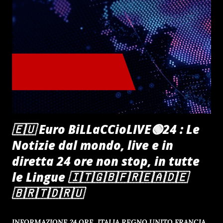
🇪🇺 Euro BiLLaCCioLIVE🟢24 : Le
Notizie dal mondo, live e in
diretta 24 ore non stop, in tutte
le Lingue 🇮🇹🇬🇧🇫🇷🇪🇦🇩🇪
🇧🇷🇹🇩🇷🇺
INFORMAZIONE 24 ORE ITALIA REGNO UNITO FRANCIA