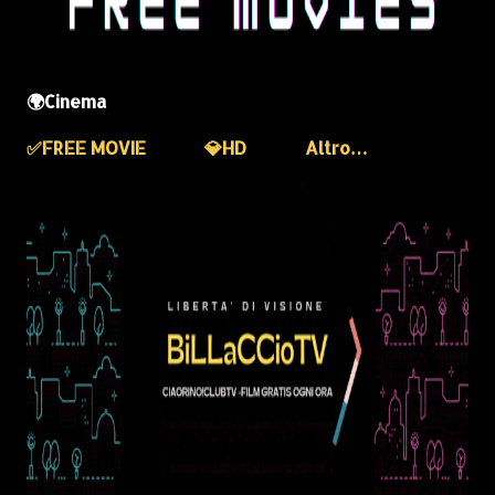
🌍Cinema
✅️FREE MOVIE
💎HD
Altro…