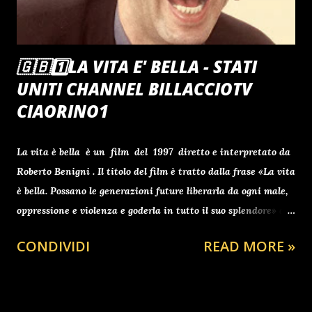
🇬🇧1️⃣LA VITA E' BELLA - STATI
UNITI CHANNEL BILLACCIOTV
CIAORINO1
La vita è bella è un film del 1997 diretto e interpretato da
Roberto Benigni . Il titolo del film è tratto dalla frase «La vita
è bella. Possano le generazioni future liberarla da ogni male,
oppressione e violenza e goderla in tutto il suo splendore» del
testamento di Lev Trotsky [1] . Vincitore di tre Premi Oscar
CONDIVIDI
READ MORE »
: miglior film straniero , miglior attore protagonista (
Roberto Benigni ) e migliore colonna sonora ( Nicola Piovani
), su sette nomination totali, la pellicola vede protagonista
Guido Orefice, uomo ebreo ilare e giocoso, che - deportato