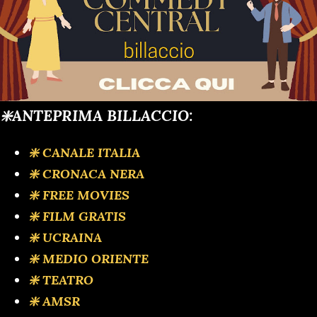
❇️ANTEPRIMA BILLACCIO:
❇️ CANALE ITALIA
❇️ CRONACA NERA
❇️ FREE MOVIES
❇️ FILM GRATIS
❇️ UCRAINA
❇️ MEDIO ORIENTE
❇️ TEATRO
❇️ AMSR