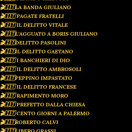
🎬🇮🇹LA BANDA GIULIANO
🎬🇮🇹 PAGATE FRATELLI
🎬🇮🇹 IL DELITTO VITALE
🎬🇮🇹L'AGGUATO A BORIS GIULIANO
🎬🇮🇹DELITTO PASOLINI
🎬🇮🇹IL DELITTO GAETANO
🎬🇮🇹 I BANCHIERI DI DIO
🎬🇮🇹 IL DELITTO AMBROSOLI
🎬🇮🇹PEPPINO IMPASTATO
🎬🇮🇹 IL DELITTO FRANCESE
🎬🇮🇹 RAPIMENTO MORO
🎬🇮🇹 PREFETTO DALLA CHIESA
🎬🇮🇹 CENTO GIORNI A PALERMO
🎬🇮🇹ROBERTO CALVI
🎬🇮🇹LIBERO GRASSI