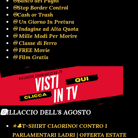
♾️Banco dei Pugni
♾️Stop Border Control
♾️Cash or Trash
♾️ Un Giorno In Pretura
♾️ Indagine ad Alta Quota
♾️ Mille Modi Per Morire
♾️ Classe di Ferro
♾️ FREE Movie
♾️ Film Gratis
🅱️ILLACCIO DELL'8 AGOSTO
⭐🎩T-SHIRT CIAORINO! CONTRO I
PARLAMENTARI LADRI | OFFERTA ESTATE