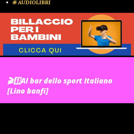
❇️ AUDIOLIBRI
🎬1️⃣Al bar dello sport Italiano
[Lino banfi]