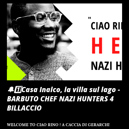
insieme alla sua famiglia in un lager nazista - cercherà di
proteggere il figlio dagli orrori dell' Olocausto , facendogli
credere che tutto ciò che vedono sia parte di un fantastico
gioco in cui dovranno affrontare prove durissime per vincere
il meraviglioso premio finale. Fu presentato in concorso al
51º Festival di Cannes , dove v...
🔔1️⃣Casa Inalco, la villa sul lago -
BARBUTO CHEF NAZI HUNTERS 4
BILLACCIO
WELCOME TO CIAO RINO ! A CACCIA DI GERARCHI