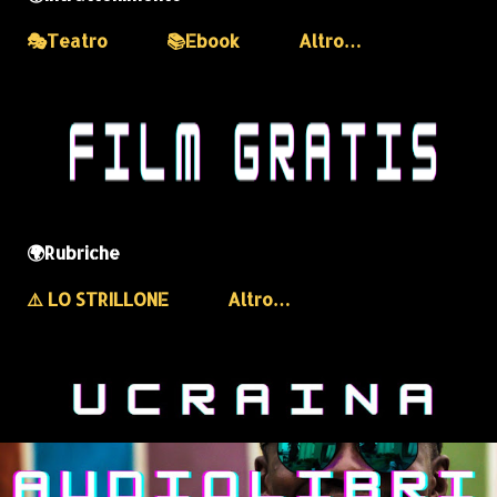
🎭Teatro
📚Ebook
Altro…
🌍Rubriche
⚠️ LO STRILLONE
Altro…