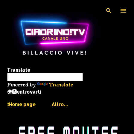
Passa ai contenuti principali
Translate
Powered by
Translate
🌍🅱️entrovarti
❗️Home page
Altro…