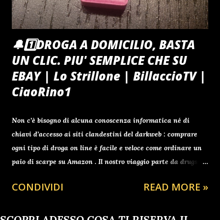
bollette ...
🔔1️⃣DROGA A DOMICILIO, BASTA
UN CLIC. PIU' SEMPLICE CHE SU
EBAY | Lo Strillone | BillaccioTV |
CiaoRino1
Non c’è bisogno di alcuna conoscenza informatica né di
chiavi d’accesso ai siti clandestini del darkweb : comprare
ogni tipo di droga on line è facile e veloce come ordinare un
paio di scarpe su Amazon . Il nostro viaggio parte da drugs-
center.biz ., sede a Gibilterra, dove in un battibaleno
CONDIVIDI
READ MORE »
mettiamo nel carrello un grammo di eroina pura (100 euro,
che diventano a scalare 45 al grammo per ordini tra i cinque
e i dieci chili), un po’ di speed (anfetamine pure a 5 euro al
SCOPRI ADESSO COSA TI RISERVA IL