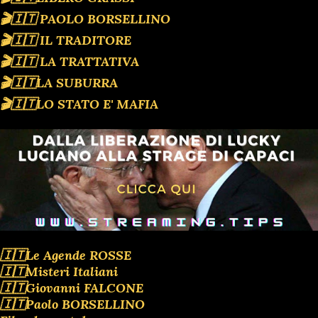
🎬🇮🇹 PAOLO BORSELLINO
🎬🇮🇹 IL TRADITORE
🎬🇮🇹 LA TRATTATIVA
🎬🇮🇹LA SUBURRA
🎬🇮🇹LO STATO E' MAFIA
🇮🇹Le Agende ROSSE
🇮🇹Misteri Italiani
🇮🇹Giovanni FALCONE
🇮🇹Paolo BORSELLINO