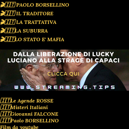
🎬🇮🇹 PAOLO BORSELLINO
🎬🇮🇹 IL TRADITORE
🎬🇮🇹 LA TRATTATIVA
🎬🇮🇹LA SUBURRA
🎬🇮🇹LO STATO E' MAFIA
🇮🇹Le Agende ROSSE
🇮🇹Misteri Italiani
🇮🇹Giovanni FALCONE
🇮🇹Paolo BORSELLINO
Film da youtube