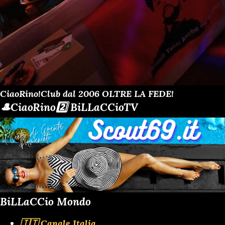
CiaoRino!Club dal 2006 OLTRE LA FEDE!
🎩CiaoRino2️⃣ BiLLaCCioTV
BiLLaCCio Mondo
🇮🇹 Canale Italia