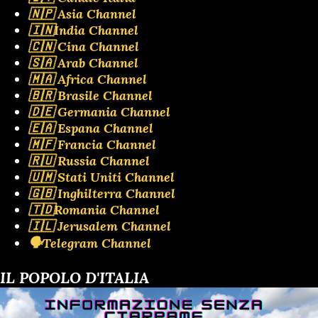
🇳🇵 Asia Channel
🇮🇳India Channel
🇨🇳 Cina Channel
🇸🇦 Arab Channel
🇲🇦 Africa Channel
🇧🇷 Brasile Channel
🇩🇪 Germania Channel
🇪🇦 Espana Channel
🇲🇫 Francia Channel
🇷🇺 Russia Channel
🇺🇲 Stati Uniti Channel
🇬🇧 Inghilterra Channel
🇹🇩Romania Channel
🇮🇱 Jerusalem Channel
🗣️Telegram Channel
IL POPOLO D'ITALIA