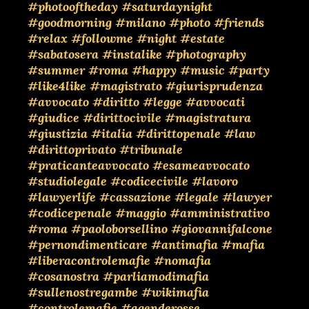
#photooftheday
#saturdaynight
#goodmorning
#milano
#photo
#friends
#relax
#followme
#night
#estate
#sabatosera
#instalike
#photography
#summer
#roma
#happy
#music
#party
#like4like
#magistrato
#giurisprudenza
#avvocato
#diritto
#legge
#avvocati
#giudice
#dirittocivile
#magistratura
#giustizia
#italia
#dirittopenale
#law
#dirittoprivato
#tribunale
#praticanteavvocato
#esameavvocato
#studiolegale
#codicecivile
#lavoro
#lawyerlife
#cassazione
#legale
#lawyer
#codicepenale
#maggio
#amministrativo
#roma
#paoloborsellino
#giovannifalcone
#pernondimenticare
#antimafia
#mafia
#liberacontrolemafie
#nomafia
#cosanostra
#parliamodimafia
#sullenostregambe
#wikimafia
#controlemafie
#agenderosse