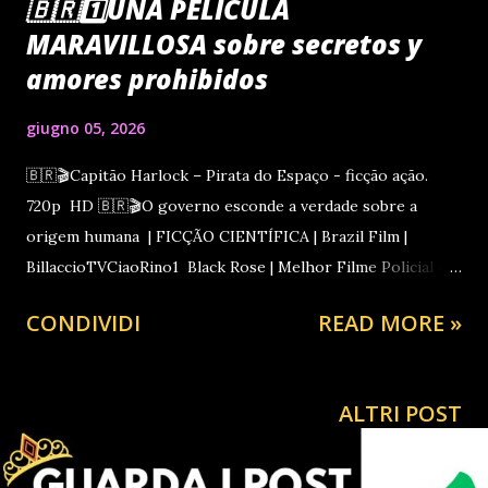
🇧🇷1️⃣UNA PELÍCULA
MARAVILLOSA sobre secretos y
amores prohibidos
giugno 05, 2026
🇧🇷🎬Capitão Harlock – Pirata do Espaço - ficção ação.
720p HD 🇧🇷🎬O governo esconde a verdade sobre a
origem humana | FICÇÃO CIENTÍFICA | Brazil Film |
BillaccioTVCiaoRino1 Black Rose | Melhor Filme Policial de
Ação | Completo em Português HD | Brazil Film |
CONDIVIDI
READ MORE »
CiaoRinoTV1 GUARDA ANCHE 🇧🇷🎬FILME COMPLETO
DUBLADO | UMA VIAGEM DE LUA DE MEL VIRA CASO DE
VÁRIOS Um tanto caloroso quanto fraterno saudações, do
ALTRI POST
seu AMIGO Nesta época aparentemente sem luz e
impregnada de parlamentares ladrões que não suportamos
mais RELAXE COM UM FILME GRÁTIS PARA GUARDAR