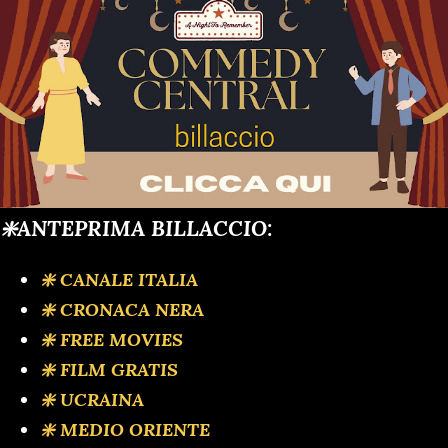
❇️ANTEPRIMA BILLACCIO:
❇️ CANALE ITALIA
❇️ CRONACA NERA
❇️ FREE MOVIES
❇️ FILM GRATIS
❇️ UCRAINA
❇️ MEDIO ORIENTE