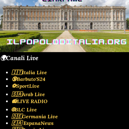
🌍Canali Live
🇮🇹Italia Live
🔞Barbuto'S24
⚽SportLive
🇸🇦Arab Live
📻LIVE RADIO
🌐BLC Live
🇩🇪Germania Live
🇪🇦 EspanaNews