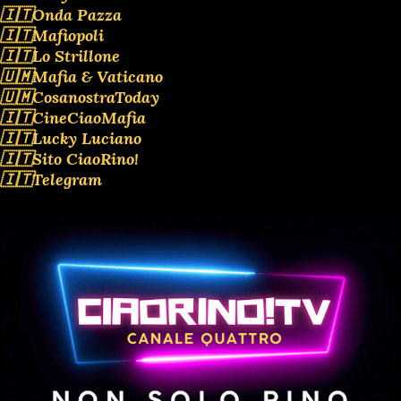
🇮🇹Onda Pazza
🇮🇹Mafiopoli
🇮🇹Lo Strillone
🇺🇲Mafia & Vaticano
🇺🇲CosanostraToday
🇮🇹CineCiaoMafia
🇮🇹Lucky Luciano
🇮🇹Sito CiaoRino!
🇮🇹Telegram