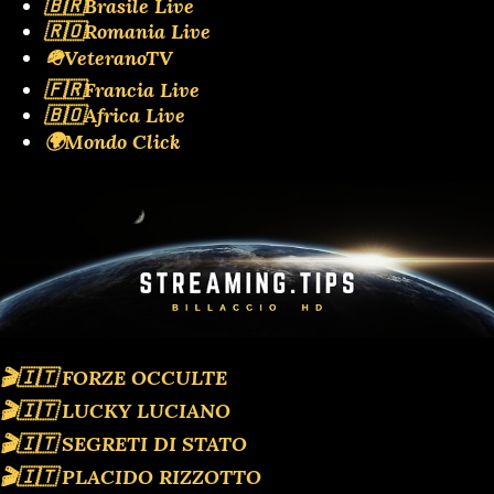
🇧🇷Brasile Live
🇷🇴Romania Live
🪖VeteranoTV
🇫🇷Francia Live
🇧🇴Africa Live
🌍Mondo Click
🎬🇮🇹 FORZE OCCULTE
🎬🇮🇹 LUCKY LUCIANO
🎬🇮🇹 SEGRETI DI STATO
🎬🇮🇹 PLACIDO RIZZOTTO