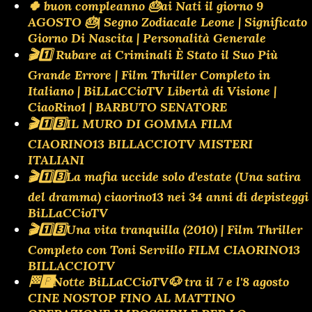
🍀 buon compleanno 🎂ai Nati il giorno 9
AGOSTO 🎂| Segno Zodiacale Leone | Significato
Giorno Di Nascita | Personalità Generale
🎬1️⃣ Rubare ai Criminali È Stato il Suo Più
Grande Errore | Film Thriller Completo in
Italiano | BiLLaCCioTV Libertà di Visione |
CiaoRino1 | BARBUTO SENATORE
🎬1️⃣3️⃣IL MURO DI GOMMA FILM
CIAORINO13 BILLACCIOTV MISTERI
ITALIANI
🎬1️⃣3️⃣La mafia uccide solo d'estate (Una satira
del dramma) ciaorino13 nei 34 anni di depisteggi
BiLLaCCioTV
🎬1️⃣3️⃣Una vita tranquilla (2010) | Film Thriller
Completo con Toni Servillo FILM CIAORINO13
BILLACCIOTV
🏁🅿️Notte BiLLaCCioTV🐶 tra il 7 e l'8 agosto
CINE NOSTOP FINO AL MATTINO