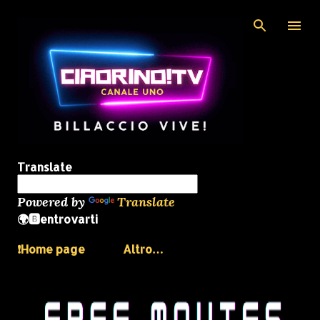
Passa ai contenuti principali
Translate
Powered by
Translate
🌍🅱️entrovarti
❗️Home page
Altro…