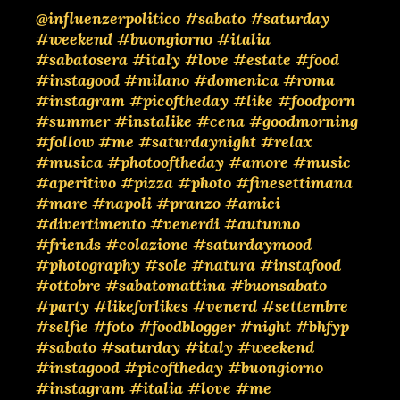
@influenzerpolitico
#sabato
#saturday
#weekend
#buongiorno
#italia
#sabatosera
#italy
#love
#estate
#food
#instagood
#milano
#domenica
#roma
#instagram
#picoftheday
#like
#foodporn
#summer
#instalike
#cena
#goodmorning
#follow
#me
#saturdaynight
#relax
#musica
#photooftheday
#amore
#music
#aperitivo
#pizza
#photo
#finesettimana
#mare
#napoli
#pranzo
#amici
#divertimento
#venerdi
#autunno
#friends
#colazione
#saturdaymood
#photography
#sole
#natura
#instafood
#ottobre
#sabatomattina
#buonsabato
#party
#likeforlikes
#venerd
#settembre
#selfie
#foto
#foodblogger
#night
#bhfyp
#sabato
#saturday
#italy
#weekend
#instagood
#picoftheday
#buongiorno
#instagram
#italia
#love
#me