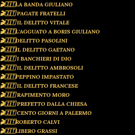
🎬🇮🇹LA BANDA GIULIANO
🎬🇮🇹 PAGATE FRATELLI
🎬🇮🇹 IL DELITTO VITALE
🎬🇮🇹L'AGGUATO A BORIS GIULIANO
🎬🇮🇹DELITTO PASOLINI
🎬🇮🇹IL DELITTO GAETANO
🎬🇮🇹 I BANCHIERI DI DIO
🎬🇮🇹 IL DELITTO AMBROSOLI
🎬🇮🇹PEPPINO IMPASTATO
🎬🇮🇹 IL DELITTO FRANCESE
🎬🇮🇹 RAPIMENTO MORO
🎬🇮🇹 PREFETTO DALLA CHIESA
🎬🇮🇹 CENTO GIORNI A PALERMO
🎬🇮🇹ROBERTO CALVI
🎬🇮🇹LIBERO GRASSI