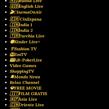
🇷🇺Russia Live
🇬🇧English Live
🎬CInemaOnAir
🇪🇦 CinEspana
🇮🇳India 1
🇮🇳India 2
🇹🇷Turchia Live
🟡Kinder Live+
👙Fashion TV
🦁ZooTV
🎰AB-PokerLive
Video Games
ShoppingTV
🔔Mondo News
Relax Channel
💎FREE MOVIE
🇮🇹FILM GRATIS
🇳🇵Asia Live
🇨🇳Oriente Live