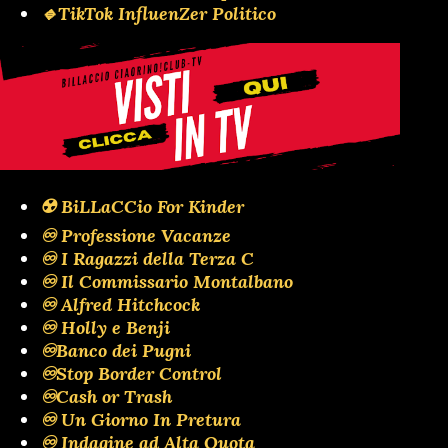
🔹TikTok InfluenZer Politico
☢️ BiLLaCCio For Kinder
♾️ Professione Vacanze
♾️ I Ragazzi della Terza C
♾️ Il Commissario Montalbano
♾️ Alfred Hitchcock
♾️ Holly e Benji
♾️Banco dei Pugni
♾️Stop Border Control
♾️Cash or Trash
♾️ Un Giorno In Pretura
♾️ Indagine ad Alta Quota