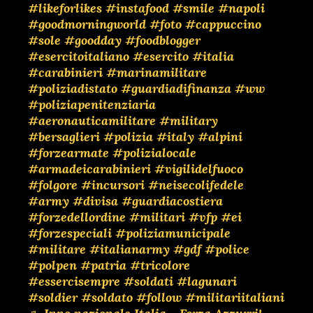
#likeforlikes
#instafood
#smile
#napoli
#goodmorningworld
#foto
#cappuccino
#sole
#goodday
#foodblogger
#esercitoitaliano
#esercito
#italia
#carabinieri
#marinamilitare
#poliziadistato
#guardiadifinanza
#ww
#poliziapenitenziaria
#aeronauticamilitare
#military
#bersaglieri
#polizia
#italy
#alpini
#forzearmate
#polizialocale
#armadeicarabinieri
#vigilidelfuoco
#folgore
#incursori
#neisecolifedele
#army
#divisa
#guardiacostiera
#forzedellordine
#militari
#vfp
#ei
#forzespeciali
#poliziamunicipale
#militare
#italianarmy
#gdf
#police
#polpen
#patria
#tricolore
#essercisempre
#soldati
#lagunari
#soldier
#soldato
#follow
#militariitaliani