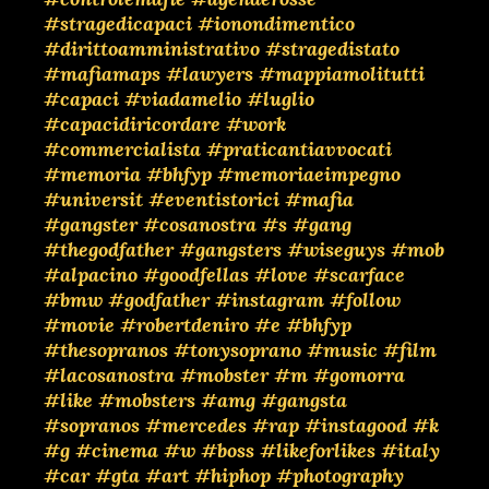
#stragedicapaci
#ionondimentico
#dirittoamministrativo
#stragedistato
#mafiamaps
#lawyers
#mappiamolitutti
#capaci
#viadamelio
#luglio
#capacidiricordare
#work
#commercialista
#praticantiavvocati
#memoria
#bhfyp
#memoriaeimpegno
#universit
#eventistorici
#mafia
#gangster
#cosanostra
#s
#gang
#thegodfather
#gangsters
#wiseguys
#mob
#alpacino
#goodfellas
#love
#scarface
#bmw
#godfather
#instagram
#follow
#movie
#robertdeniro
#e
#bhfyp
#thesopranos
#tonysoprano
#music
#film
#lacosanostra
#mobster
#m
#gomorra
#like
#mobsters
#amg
#gangsta
#sopranos
#mercedes
#rap
#instagood
#k
#g
#cinema
#w
#boss
#likeforlikes
#italy
#car
#gta
#art
#hiphop
#photography