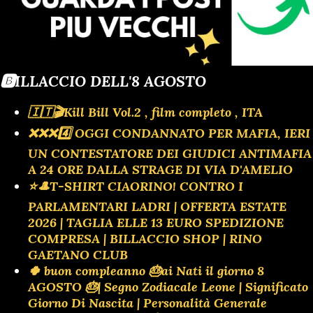
OUTROS
🅱️ILLACCIO DELL'8 AGOSTO
🇮🇹🎬Kill Bill Vol.2 , film completo , ITA
❌️❌️❌️4️⃣ OGGI CONDANNATO PER MAFIA, IERI
UN CONTESTATORE DEI GIUDICI ANTIMAFIA
A 24 ORE DALLA STRAGE DI VIA D'AMELIO
⭐🎩T-SHIRT CIAORINO! CONTRO I
PARLAMENTARI LADRI | OFFERTA ESTATE
2026 | TAGLIA ELLE 13 EURO SPEDIZIONE
COMPRESA | BILLACCIO SHOP | RINO
GAETANO CLUB
🍀 buon compleanno 🎂ai Nati il giorno 8
AGOSTO 🎂| Segno Zodiacale Leone | Significato
Giorno Di Nascita | Personalità Generale