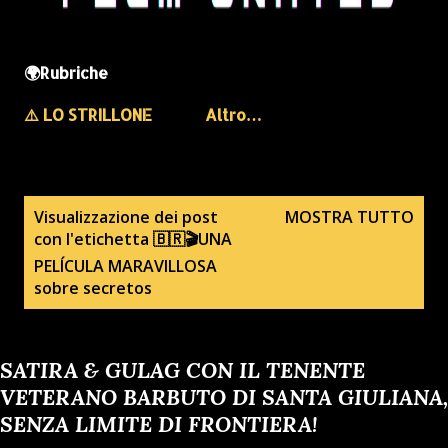
🌍Rubriche
⚠️ LO STRILLONE
Altro…
P
Visualizzazione dei post
MOSTRA TUTTO
con l'etichetta
🇧🇷🎬UNA
o
PELÍCULA MARAVILLOSA
s
sobre secretos
t
SATIRA & GULAG CON IL TENENTE
VETERANO BARBUTO DI SANTA GIULIANA,
SENZA LIMITE DI FRONTIERA!