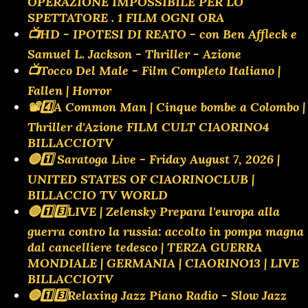
OPERAZIONE IMPOSSIBILE PER LO
SPETTATORE . 1 FILM OGNI ORA
📺HD - IPOTESI DI REATO - con Ben Affleck e
Samuel L. Jackson - Thriller - Azione
📺Tocco Del Male - Film Completo Italiano |
Fallen | Horror
📽️4️⃣A Common Man | Cinque bombe a Colombo |
Thriller d'Azione FILM CULT CIAORINO4
BILLACCIOTV
🔴1️⃣ Saratoga Live - Friday August 7, 2026 |
UNITED STATES OF CIAORINOCLUB |
BILLACCIO TV WORLD
🔴1️⃣3️⃣LIVE | Zelensky Prepara l'europa alla
guerra contro la russia: accolto in pompa magna
dal cancelliere tedesco | TERZA GUERRA
MONDIALE | GERMANIA | CIAORINO13 | LIVE
BILLACCIOTV
🔴1️⃣3️⃣Relaxing Jazz Piano Radio - Slow Jazz