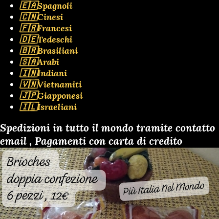
🇪🇦Spagnoli
🇨🇳Cinesi
🇫🇷Francesi
🇩🇪Tedeschi
🇧🇷Brasiliani
🇸🇦Arabi
🇮🇳Indiani
🇻🇳Vietnamiti
🇯🇵Giapponesi
🇮🇱Israeliani
Spedizioni in tutto il mondo tramite contatto
email , Pagamenti con carta di credito