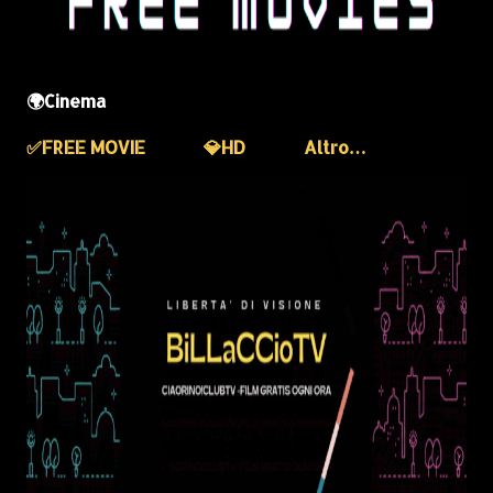
🌍Cinema
✅️FREE MOVIE
💎HD
Altro…