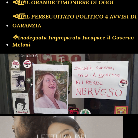
📢1️⃣IL GRANDE TIMONIERE DI OGGI
📢1️⃣IL PERSEGUITATO POLITICO 4 AVVISI DI
GARANZIA
🦅Inadeguata Impreparata Incapace il Governo
Meloni