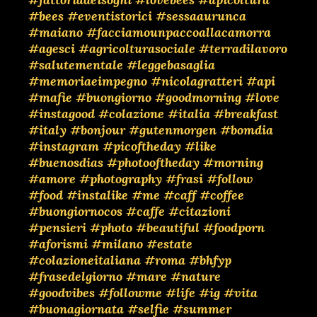
#bees
#eventistorici
#sessaaurunca
#maiano
#facciamounpaccoallacamorra
#agesci
#agricolturasociale
#terradilavoro
#salutementale
#leggebasaglia
#memoriaeimpegno
#nicolagratteri
#api
#mafie
#buongiorno
#goodmorning
#love
#instagood
#colazione
#italia
#breakfast
#italy
#bonjour
#gutenmorgen
#bomdia
#instagram
#picoftheday
#like
#buenosdias
#photooftheday
#morning
#amore
#photography
#frasi
#follow
#food
#instalike
#me
#caff
#coffee
#buongiornocos
#caffe
#citazioni
#pensieri
#photo
#beautiful
#foodporn
#aforismi
#milano
#estate
#colazioneitaliana
#roma
#bhfyp
#frasedelgiorno
#mare
#nature
#goodvibes
#followme
#life
#ig
#vita
#buonagiornata
#selfie
#summer