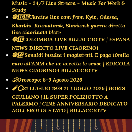
Music - 24/7 Live Stream - Music For Work &
Study
🔴1️⃣3️⃣Ukraine live cam from Kyiv, Odessa,
Kharkiv, Kramatorsk, Sloviansk guerra diretta
live ciaorino13 blctv
🔴1️⃣COLOMBIA LIVE BILLACCIOTV | ESPANA
NEWS DIRECTO LIVE CIAORINO1
🔴4️⃣ Senaldi insulta i magistrati. E paga 10mila
euro all'ANM che ne accetta le scuse | EDICOLA
NEWS CIAORINO4 BILLACCIOTV
🕉Oroscopo: 8-9 Agosto 2026
🧨⭕️21 LUGLIO 1979 21 LUGLIO 2026 | BORIS
GIULIANO | IL SUPER POLIZIOTTO A
PALERMO | CINE ANNIVERSARIO DEDICATO
AGLI EROI DI STATO | BILLACCIOTV