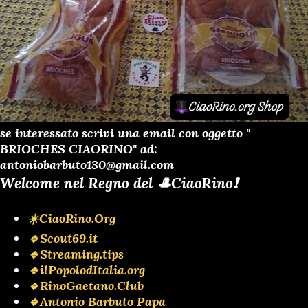
se interessato scrivi una email con oggetto "
BRIOCHES CIAORINO" ad:
antoniobarbuto130@gmail.com
Welcome nel Regno del 🎩CiaoRino❗️
☀️CiaoRino.Org
🔹Scout69.it
🔹Streaming.tips
🔹ilPopolodItalia.org
🔹RinoGaetano.Club
🔹Antonio Barbuto Papa