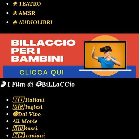
❇️ TEATRO
❇️ AMSR
❇️ AUDIOLIBRI
🎬 I Film di 🐶BiLLaCCio
🇮🇹 Italiani
🇬🇧 Inglesi
🔴Dal Vivo
All Movie
🇷🇺Russi
🇹🇯Iraniani