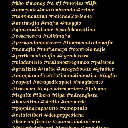
#hbo
#money
#a
#f
#movies
#life
#newyork
#marlonbrando
#crime
#tonymontana
#michaelcorleone
#antimafia
#mafia
#maggio
#giovannifalcone
#paoloborsellino
#cosanostra
#wikimafia
#pernondimenticare
#liberacontrolemafie
#nomafia
#mafiamaps
#controlemafie
#parliamodimafia
#agenderosse
#viadamelio
#sullenostregambe
#palermo
#giustizia
#italia
#stragedistato
#giudice
#mappiamolitutti
#ionondimentico
#luglio
#capaci
#stragedicapaci
#magistrato
#timnasu
#capacidiricordare
#falcone
#legalit
#libera
#liga
#ndrangheta
#borsellino
#sicilia
#memoria
#peppinoimpastato
#campania
#estateliberi
#donpeppediana
#beneconfiscato
#campaniadavivere
#fattoriadeisogni
#lovebees
#apicoltura