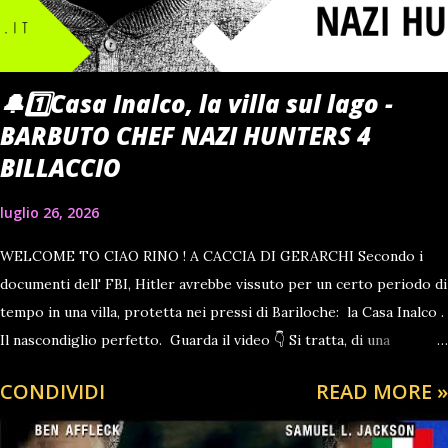
presentato in concorso al 51º Festival di Cannes , dove v...
🔔1️⃣Casa Inalco, la villa sul lago -
BARBUTO CHEF NAZI HUNTERS 4
BILLACCIO
luglio 26, 2026
WELCOME TO CIAO RINO ! A CACCIA DI GERARCHI Secondo i
documenti dell' FBI, Hitler avrebbe vissuto per un certo periodo di
tempo in una villa, protetta nei pressi di Bariloche: la Casa Inalco .
Il nascondiglio perfetto. Guarda il video 👇 Si tratta, di una
residenza a diversi chilometri dalla città, circondata da 180 ettari di
CONDIVIDI
READ MORE »
fitta foresta e accessibile solo dal lago, nei pressi del quale si
trovano due isolette che ne nascondo la vista. Nessuna strada