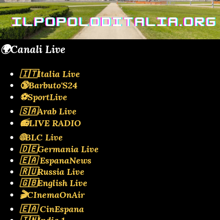
🌍Canali Live
🇮🇹Italia Live
🔞Barbuto'S24
⚽SportLive
🇸🇦Arab Live
📻LIVE RADIO
🌐BLC Live
🇩🇪Germania Live
🇪🇦 EspanaNews
🇷🇺Russia Live
🇬🇧English Live
🎬CInemaOnAir
🇪🇦 CinEspana