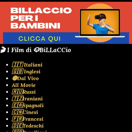
🎬 I Film di 🐶BiLLaCCio
🇮🇹 Italiani
🇬🇧 Inglesi
🔴Dal Vivo
All Movie
🇷🇺Russi
🇹🇯Iraniani
🇪🇦Spagnoli
🇨🇳Cinesi
🇫🇷Francesi
🇩🇪Tedeschi