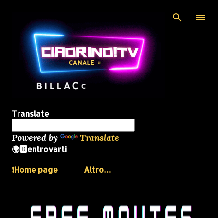
Passa ai contenuti principali
Translate
Powered by
Translate
🌍🅱️entrovarti
❗️Home page
Altro…