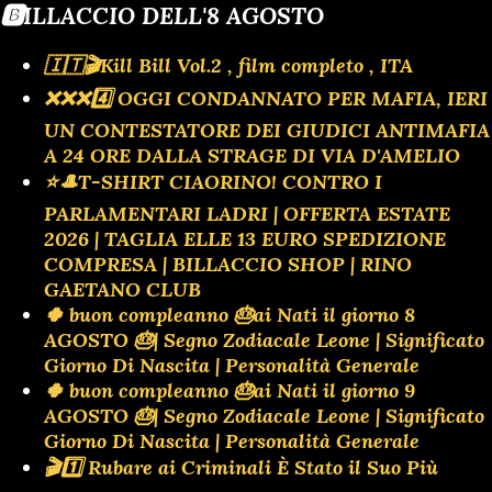
🅱️ILLACCIO DELL'8 AGOSTO
🇮🇹🎬Kill Bill Vol.2 , film completo , ITA
❌️❌️❌️4️⃣ OGGI CONDANNATO PER MAFIA, IERI
UN CONTESTATORE DEI GIUDICI ANTIMAFIA
A 24 ORE DALLA STRAGE DI VIA D'AMELIO
⭐🎩T-SHIRT CIAORINO! CONTRO I
PARLAMENTARI LADRI | OFFERTA ESTATE
2026 | TAGLIA ELLE 13 EURO SPEDIZIONE
COMPRESA | BILLACCIO SHOP | RINO
GAETANO CLUB
🍀 buon compleanno 🎂ai Nati il giorno 8
AGOSTO 🎂| Segno Zodiacale Leone | Significato
Giorno Di Nascita | Personalità Generale
🍀 buon compleanno 🎂ai Nati il giorno 9
AGOSTO 🎂| Segno Zodiacale Leone | Significato
Giorno Di Nascita | Personalità Generale
🎬1️⃣ Rubare ai Criminali È Stato il Suo Più