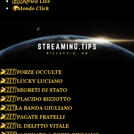
🇧🇴Africa Live
🌍Mondo Click
🎬🇮🇹 FORZE OCCULTE
🎬🇮🇹 LUCKY LUCIANO
🎬🇮🇹 SEGRETI DI STATO
🎬🇮🇹 PLACIDO RIZZOTTO
🎬🇮🇹LA BANDA GIULIANO
🎬🇮🇹 PAGATE FRATELLI
🎬🇮🇹 IL DELITTO VITALE