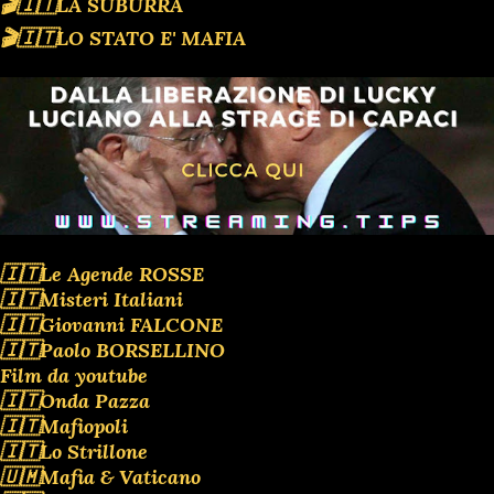
🎬🇮🇹LA SUBURRA
🎬🇮🇹LO STATO E' MAFIA
🇮🇹Le Agende ROSSE
🇮🇹Misteri Italiani
🇮🇹Giovanni FALCONE
🇮🇹Paolo BORSELLINO
Film da youtube
🇮🇹Onda Pazza
🇮🇹Mafiopoli
🇮🇹Lo Strillone
🇺🇲Mafia & Vaticano