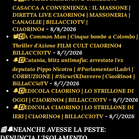
CASACCA A CONVENIENZA : IL MASSONE |
DIRETTA LIVE CIAORINO4 | MASSONERIA |
CANAGLIE | BILLACCIOTV |
CIAORINO4
- 8/8/2026
📽️4️⃣A Common Man | Cinque bombe a Colombo |
Thriller d'Azione FILM CULT CIAORINO4
BILLACCIOTV
- 8/7/2026
🔔4️⃣Catania, blitz antimafia: arrestato l'ex
deputato Pippo Nicotra | #ParlamentariLadri |
CORRUZIONE | #SicuriXDavvero | CiaoRino4 |
BiLLaCCioTV
- 8/7/2026
🔔4️⃣EDICOLA CIAORINO | LO STRILLONE DI
OGGI | CIAORINO4 | BILLACCIOTV
- 8/7/2026
🔔4️⃣EDICOLA CIAORINO | LO STRILLONE DI
IERI | CIAORINO4 | BILLACCIOTV
- 8/7/2026
📰🔔NEANCHE AVESSE LA PESTE:
DENUNCIA L'ISOLAMENTO