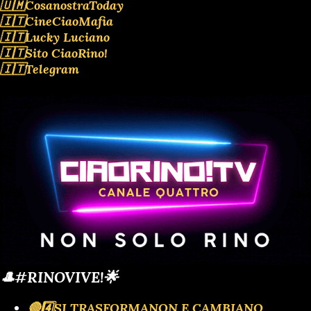
🇺🇲CosanostraToday
🇮🇹CineCiaoMafia
🇮🇹Lucky Luciano
🇮🇹Sito CiaoRino!
🇮🇹Telegram
🎩#RINOVIVE!🌟
🔴4️⃣SI TRASFORMANON E CAMBIANO