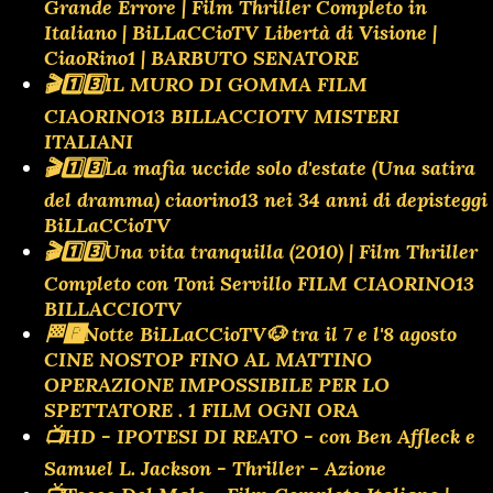
Grande Errore | Film Thriller Completo in
Italiano | BiLLaCCioTV Libertà di Visione |
CiaoRino1 | BARBUTO SENATORE
🎬1️⃣3️⃣IL MURO DI GOMMA FILM
CIAORINO13 BILLACCIOTV MISTERI
ITALIANI
🎬1️⃣3️⃣La mafia uccide solo d'estate (Una satira
del dramma) ciaorino13 nei 34 anni di depisteggi
BiLLaCCioTV
🎬1️⃣3️⃣Una vita tranquilla (2010) | Film Thriller
Completo con Toni Servillo FILM CIAORINO13
BILLACCIOTV
🏁🅿️Notte BiLLaCCioTV🐶 tra il 7 e l'8 agosto
CINE NOSTOP FINO AL MATTINO
OPERAZIONE IMPOSSIBILE PER LO
SPETTATORE . 1 FILM OGNI ORA
📺HD - IPOTESI DI REATO - con Ben Affleck e
Samuel L. Jackson - Thriller - Azione