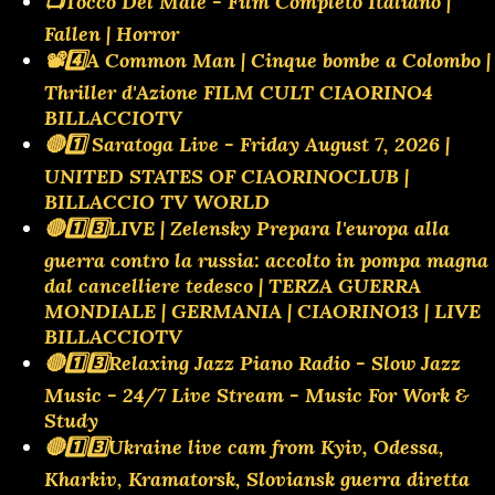
📺Tocco Del Male - Film Completo Italiano |
Fallen | Horror
📽️4️⃣A Common Man | Cinque bombe a Colombo |
Thriller d'Azione FILM CULT CIAORINO4
BILLACCIOTV
🔴1️⃣ Saratoga Live - Friday August 7, 2026 |
UNITED STATES OF CIAORINOCLUB |
BILLACCIO TV WORLD
🔴1️⃣3️⃣LIVE | Zelensky Prepara l'europa alla
guerra contro la russia: accolto in pompa magna
dal cancelliere tedesco | TERZA GUERRA
MONDIALE | GERMANIA | CIAORINO13 | LIVE
BILLACCIOTV
🔴1️⃣3️⃣Relaxing Jazz Piano Radio - Slow Jazz
Music - 24/7 Live Stream - Music For Work &
Study
🔴1️⃣3️⃣Ukraine live cam from Kyiv, Odessa,
Kharkiv, Kramatorsk, Sloviansk guerra diretta