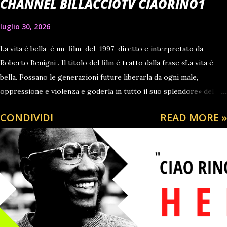
CHANNEL BILLACCIOTV CIAORINO1
luglio 30, 2026
La vita è bella è un film del 1997 diretto e interpretato da
Roberto Benigni . Il titolo del film è tratto dalla frase «La vita è
bella. Possano le generazioni future liberarla da ogni male,
oppressione e violenza e goderla in tutto il suo splendore» del
testamento di Lev Trotsky [1] . Vincitore di tre Premi Oscar :
CONDIVIDI
READ MORE »
miglior film straniero , miglior attore protagonista ( Roberto
Benigni ) e migliore colonna sonora ( Nicola Piovani ), su sette
nomination totali, la pellicola vede protagonista Guido Orefice,
uomo ebreo ilare e giocoso, che - deportato insieme alla sua
famiglia in un lager nazista - cercherà di proteggere il figlio dagli
orrori dell' Olocausto , facendogli credere che tutto ciò che
vedono sia parte di un fantastico gioco in cui dovranno affrontare
prove durissime per vincere il meraviglioso premio finale. Fu