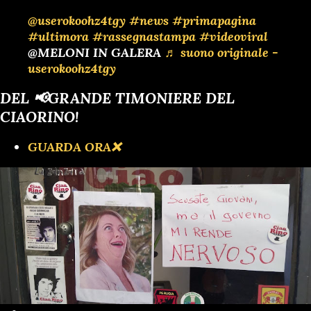
@userokoohz4tgy
#news
#primapagina
#ultimora
#rassegnastampa
#videoviral
@MELONI IN GALERA
♬ suono originale -
userokoohz4tgy
DEL 📢GRANDE TIMONIERE DEL
CIAORINO!
GUARDA ORA❌️