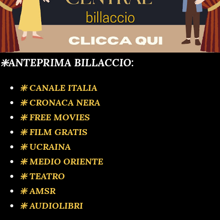
❇️ANTEPRIMA BILLACCIO:
❇️ CANALE ITALIA
❇️ CRONACA NERA
❇️ FREE MOVIES
❇️ FILM GRATIS
❇️ UCRAINA
❇️ MEDIO ORIENTE
❇️ TEATRO
❇️ AMSR
❇️ AUDIOLIBRI