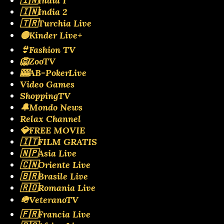
🇮🇳India 1
🇮🇳India 2
🇹🇷Turchia Live
🟡Kinder Live+
👙Fashion TV
🦁ZooTV
🎰AB-PokerLive
Video Games
ShoppingTV
🔔Mondo News
Relax Channel
💎FREE MOVIE
🇮🇹FILM GRATIS
🇳🇵Asia Live
🇨🇳Oriente Live
🇧🇷Brasile Live
🇷🇴Romania Live
🪖VeteranoTV
🇫🇷Francia Live