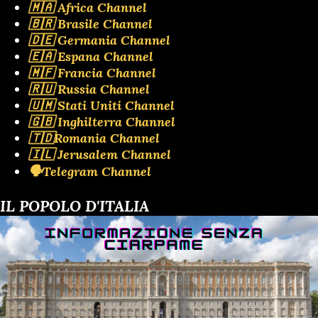
🇲🇦 Africa Channel
🇧🇷 Brasile Channel
🇩🇪 Germania Channel
🇪🇦 Espana Channel
🇲🇫 Francia Channel
🇷🇺 Russia Channel
🇺🇲 Stati Uniti Channel
🇬🇧 Inghilterra Channel
🇹🇩Romania Channel
🇮🇱 Jerusalem Channel
🗣️Telegram Channel
IL POPOLO D'ITALIA