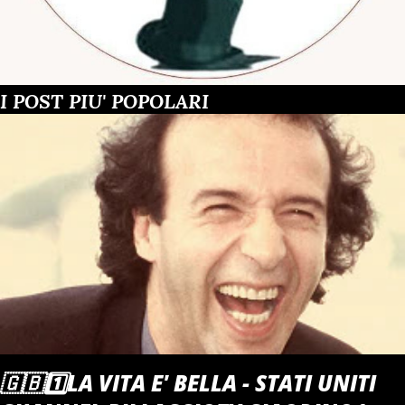
I POST PIU' POPOLARI
🇬🇧1️⃣LA VITA E' BELLA - STATI UNITI