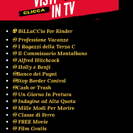
☢️ BiLLaCCio For Kinder
♾️ Professione Vacanze
♾️ I Ragazzi della Terza C
♾️ Il Commissario Montalbano
♾️ Alfred Hitchcock
♾️ Holly e Benji
♾️Banco dei Pugni
♾️Stop Border Control
♾️Cash or Trash
♾️ Un Giorno In Pretura
♾️ Indagine ad Alta Quota
♾️ Mille Modi Per Morire
♾️ Classe di Ferro
♾️ FREE Movie
♾️ Film Gratis