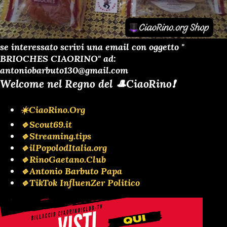
se interessato scrivi una email con oggetto "
BRIOCHES CIAORINO" ad:
antoniobarbuto130@gmail.com
Welcome nel Regno del 🎩CiaoRino❗️
☀️CiaoRino.Org
🔹Scout69.it
🔹Streaming.tips
🔹ilPopolodItalia.org
🔹RinoGaetano.Club
🔹Antonio Barbuto Papa
🔹TikTok InfluenZer Politico