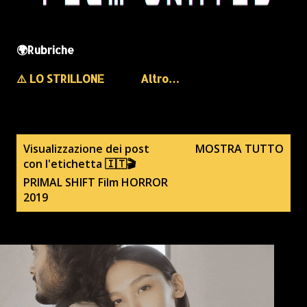
🌍Rubriche
⚠️ LO STRILLONE
Altro…
P
Visualizzazione dei post
MOSTRA TUTTO
con l'etichetta
🇮🇹🎬
o
PRIMAL SHIFT Film HORROR
s
2019
t