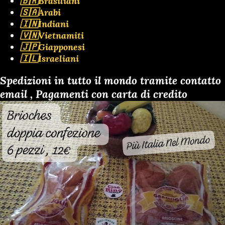
🇧🇷Brasiliani
🇸🇦Arabi
🇮🇳Indiani
🇻🇳Vietnamiti
🇯🇵Giapponesi
🇮🇱Israeliani
Spedizioni in tutto il mondo tramite contatto
email , Pagamenti con carta di credito