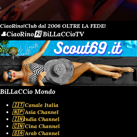
CiaoRino!Club dal 2006 OLTRE LA FEDE!
🎩CiaoRino2️⃣ BiLLaCCioTV
BiLLaCCio Mondo
🇮🇹 Canale Italia
🇳🇵 Asia Channel
🇮🇳India Channel
🇨🇳 Cina Channel
🇸🇦 Arab Channel