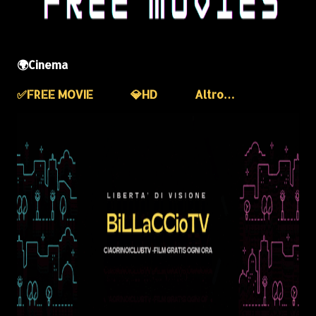
🌍Cinema
✅️FREE MOVIE
💎HD
Altro…