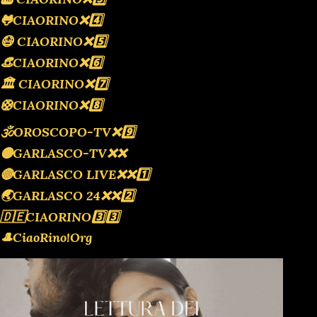
🐸CIAORINO❌️4️⃣
😷 CIAORINO❌️5️⃣
👒CIAORINO❌️6️⃣
🏛 CIAORINO❌️7️⃣
🛟CIAORINO❌️8️⃣
🕉OROSCOPO-TV❌️9️⃣
🟡GARLASCO-TV❌️❌️
🔴GARLASCO LIVE❌️❌️1️⃣
🌏GARLASCO 24❌️❌️2️⃣
🇩🇪CIAORINO3️⃣3️⃣
🎩CiaoRino!Org