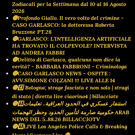
Zodiacali per la Settimana dal 10 al 16 Agosto
2026
🔴Profondo Giallo. Il vero volto del crimine -
CASO GARLASCO: la dottoressa Roberta
Bruzzone PT.28
🔴GARLASCO: L'INTELLIGENZA ARTIFICIALE
HA TROVATO IL COLPEVOLE? INTERVISTA
AD ANDREA FABBRI
🔴Delitto di Garlasco, qualcuno non dice la
verità? - BARBARA FABBRONI - Criminologa
🔴CASO GARLASCO NEWS - OSPITE :
AVV.SIMONE COLZANI !!! LIVE ALLE 14
🔴4️⃣ Bologna; strage fascista e non solo | stragi
di stato | diretta live ciaorino4 | billacciotv
🔴1️⃣استنفار عسكري في الحدود العراقية.. تعليمات
حكومية صارمة لتأمين الحدود وحظر الهجمات ARAB
NEWS DEL 5..88.26 BILLACCIOTV
🔴1️⃣LIVE Los Angeles Police Calls & Breaking