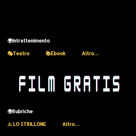
🌍Intrattenimento
🎭Teatro
📚Ebook
Altro…
🌍Rubriche
⚠️ LO STRILLONE
Altro…