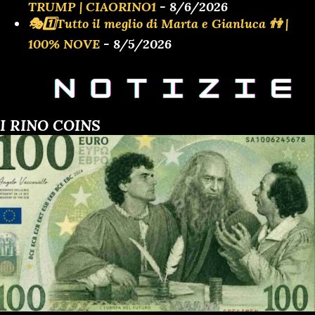
TRUMP | CIAORINO1
- 8/6/2026
🎭1️⃣Tutto il meglio di Marta e Gianluca 👫 |
100% NOVE
- 8/5/2026
I RINO COINS