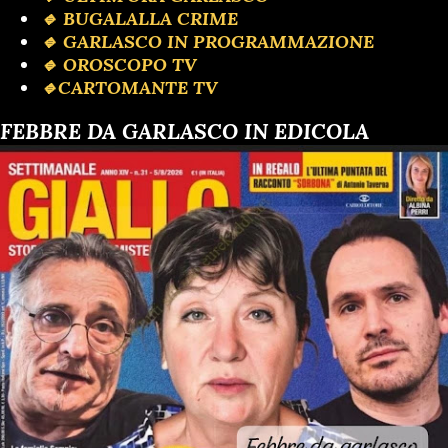
🔹️ BUGALALLA CRIME
🔹️ GARLASCO IN PROGRAMMAZIONE
🔹️ OROSCOPO TV
🔹️CARTOMANTE TV
FEBBRE DA GARLASCO IN EDICOLA