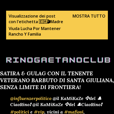
P
Visualizzazione dei post
MOSTRA TUTTO
con l'etichetta
🇪🇦🎬Madre
o
Viuda Lucha Por Mantener
s
Rancho Y Familia
t
SATIRA & GULAG CON IL TENENTE
VETERANO BARBUTO DI SANTA GIULIANA,
SENZA LIMITE DI FRONTIERA!
@influenzerpolitico
@il KaMiKaZe 🦅del 🎩
CiaoRino❗ @il KaMiKaZe 🦅del 🎩CiaoRino❗
#politici
e
#vip
, vicini a
#mafiosi
,