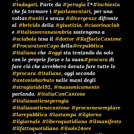
#indagati
. Parte da
#perugia
l'*
#inchiesta
che fa tremare i
#parlamentari
, per una
voltav
#uniti
e senza
#divergenze
difronte
al
#brivido
della
#giustizia
.
#ciaorinoclub
e
#italiasovranaumbria
sostengono a
#sciabola
tesa il
#dottor
#RaffaeleCantone
#ProcuratoreCapo
della
#repubblica
#italiana
che
#oggi
sta tentando da solo
con le proprie forze e la suan
#procura
di
fare ciò che avrebbero dovuto fare tutte le
#procura
#italiane
, oggi secondo
#antoniobarbuto
nelle mani degli
#stragistidel92
,
#massonicamente
parlando.
#italiaConCantone
#italiasostieneperugia
#italiasostienecantone
#procuraesemplare
#larepubblica
#lastampa
#ilgiorno
#ilgiornale
#liberoquotidiano
#ilmanifesto
#ilfattoquotidiano
#ilsole24ore