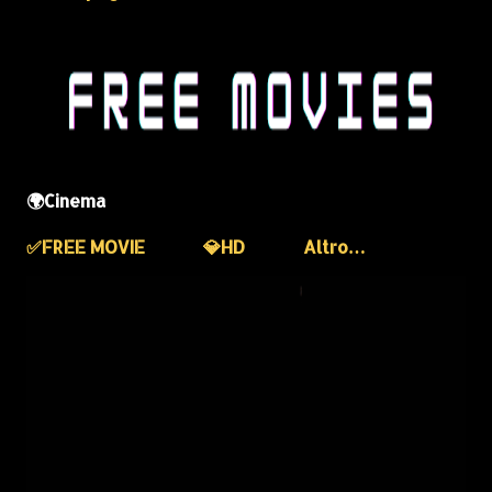
🌍Cinema
✅️FREE MOVIE
💎HD
Altro…