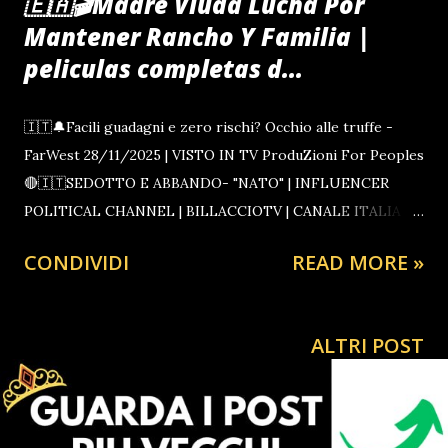
🇪🇦🎬Madre Viuda Lucha Por
Mantener Rancho Y Familia |
peliculas completas d...
🇮🇹🔔Facili guadagni e zero rischi? Occhio alle truffe -
FarWest 28/11/2025 | VISTO IN TV ProduZioni For Peoples
🔴🇮🇹SEDOTTO E ABBANDO- "NATO" | INFLUENCER
POLITICAL CHANNEL | BILLACCIOTV | CANALE ITALIA |
CIAORINO1 Germania, protesta contro l'approvazione della
CONDIVIDI
READ MORE »
riforma della leva PUTIN HA BOMBARDATO
PESANTEMENTE L’UCRAINA PUTIN TRIONFA IN INDIA |
TGM | BILLACCIOTV | CIAORINO1 TERZA GUERRA
ALTRI POST
MONDIALE | ANTEPRIMA BARBUTISTA Supremo
Presidente Comandante del CiaoRino! PUTIN DEMOLISCE
GLI OBIETTIVI MILITARI DELLA NATO. ⛲1️⃣1️⃣Umbria:
Top 5 Città e Luoghi da Visitare | 4K CIAORINO11