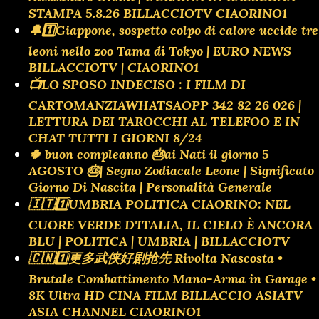
STAMPA 5.8.26 BILLACCIOTV CIAORINO1
🔔1️⃣Giappone, sospetto colpo di calore uccide tre
leoni nello zoo Tama di Tokyo | EURO NEWS
BILLACCIOTV | CIAORINO1
📺LO SPOSO INDECISO : I FILM DI
CARTOMANZIAWHATSAOPP 342 82 26 026 |
LETTURA DEI TAROCCHI AL TELEFOO E IN
CHAT TUTTI I GIORNI 8/24
🍀 buon compleanno 🎂ai Nati il giorno 5
AGOSTO 🎂| Segno Zodiacale Leone | Significato
Giorno Di Nascita | Personalità Generale
🇮🇹1️⃣UMBRIA POLITICA CIAORINO: NEL
CUORE VERDE D'ITALIA, IL CIELO È ANCORA
BLU | POLITICA | UMBRIA | BILLACCIOTV
🇨🇳1️⃣更多武侠好剧抢先 Rivolta Nascosta •
Brutale Combattimento Mano-Arma in Garage •
8K Ultra HD CINA FILM BILLACCIO ASIATV
ASIA CHANNEL CIAORINO1