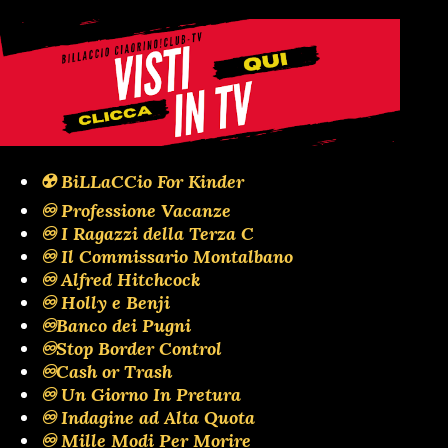
☢️ BiLLaCCio For Kinder
♾️ Professione Vacanze
♾️ I Ragazzi della Terza C
♾️ Il Commissario Montalbano
♾️ Alfred Hitchcock
♾️ Holly e Benji
♾️Banco dei Pugni
♾️Stop Border Control
♾️Cash or Trash
♾️ Un Giorno In Pretura
♾️ Indagine ad Alta Quota
♾️ Mille Modi Per Morire