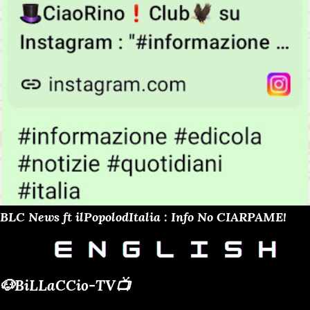
BLC News ft ilPopolodItalia : Info No CIARPAME!
🐶BiLLaCCio-TV📺