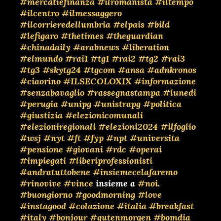
#mercatiefinanza
#ilromanista
#iltempo
#ilcentro
#ilmessaggero
#ilcorrieredellumbria
#elpais
#bild
#lefigaro
#thetimes
#theguardian
#chinadaily
#arabnews
#liberation
#elmundo
#rai1
#tg1
#rai2
#tg2
#rai3
#tg3
#skytg24
#tgcom
#ansa
#adnkronos
#ciaorino
#ILSECOLOXIX
#informazione
#senzabavaglio
#rassegnastampa
#lunedi
#perugia
#unipg
#unistrapg
#politica
#giustizia
#elezionicomunali
#elezioniregionali
#elezioni2024
#ilfoglio
#wsj
#nyt
#ft
#fyp
#npt
#universita
#pensione
#giovani
#rdc
#operai
#impiegati
#liberiprofessionisti
#andratuttobene
#insiemecelafaremo
#rinovive
#vince
insieme a
#noi
.
#buongiorno
#goodmorning
#love
#instagood
#colazione
#italia
#breakfast
#italy
#bonjour
#gutenmorgen
#bomdia