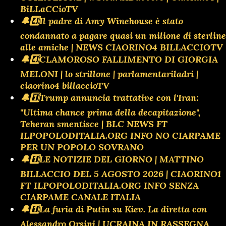
BiLLaCCioTV
🔔4️⃣Il padre di Amy Winehouse è stato
condannato a pagare quasi un milione di sterline
alle amiche | NEWS CIAORINO4 BILLACCIOTV
🔔4️⃣CLAMOROSO FALLIMENTO DI GIORGIA
MELONI | lo strillone | parlamentariladri |
ciaorino4 billaccioTV
🔔1️⃣Trump annuncia trattative con l'Iran:
"Ultima chance prima della decapitazione",
Teheran smentisce | BLC NEWS FT
ILPOPOLODITALIA.ORG INFO NO CIARPAME
PER UN POPOLO SOVRANO
🔔1️⃣LE NOTIZIE DEL GIORNO | MATTINO
BILLACCIO DEL 5 AGOSTO 2026 | CIAORINO1
FT ILPOPOLODITALIA.ORG INFO SENZA
CIARPAME CANALE ITALIA
🔔1️⃣La furia di Putin su Kiev. La diretta con
Alessandro Orsini | UCRAINA IN RASSEGNA