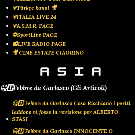
❇️Türkçe kanal 🎥
❇️ITALIA LIVE 24
❇️A.S.M.R. PAGE
⚽SportLive PAGE
📻LIVE RADIO PAGE
🎥 CINE ESTATE CIAORINO
🤒1️⃣Febbre da Garlasco (Gli Articoli)
🤒1️⃣ Febbre da Garlasco Cosa Rischiano i periti
laddove vi fosse la revisione per ALBERTO
STASI
🤒1️⃣ Febbre da Garlasco INNOCENTE O