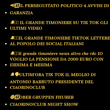
📢1️⃣IL PERSEGUITATO POLITICO 4 AVVISI DI
GARANZIA
🔔🏴‍☠️ IL GRANDE TIMONIERE SU TIK TOK GLI
ULTIMI VIDEO
🔔🏴‍☠️IL GRANDE TIMONIERE TIKTOK LETTERE
AL POPOLO DEI SOCIAL ITALIANI
🔔🏴‍☠️il grande timoniere news altro che rdc IO
VOGLIO LA PENSIONE DA 2000 EURO CON
13ESIMA E 14ESIMA
🔔🗣️ULTIM'ORA TIK TOK IL MEGLIO DI
ANTONIO BARBUTO PRESIDENTE DEL
CIAORINOCLUB
🔴1️⃣OBER GRUPPEN FHURER
CIAORINO!CLUB NIGHT SHOW