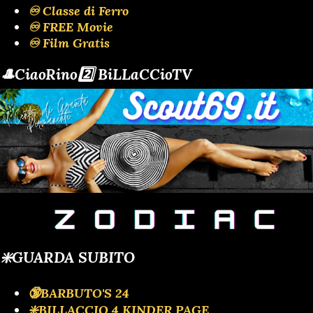
♾️ Classe di Ferro
♾️ FREE Movie
♾️ Film Gratis
🎩CiaoRino2️⃣ BiLLaCCioTV
❇️GUARDA SUBITO
🔞BARBUTO'S 24
❇️BILLACCIO 4 KINDER PAGE