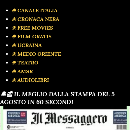
❇️ CANALE ITALIA
❇️ CRONACA NERA
❇️ FREE MOVIES
❇️ FILM GRATIS
❇️ UCRAINA
❇️ MEDIO ORIENTE
❇️ TEATRO
❇️ AMSR
❇️ AUDIOLIBRI
🔔📰 IL MEGLIO DALLA STAMPA DEL 5
AGOSTO IN 60 SECONDI