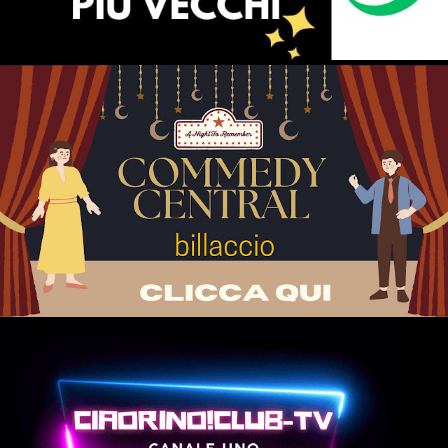
BILLACCCIOTV VIAGGIO VIRTUALE IN UMBRIA
@influenzerpolitico Giorgia Meloni e i suoi amichetti
massoni le pale eoliche gliele ficcheremo nel..c #calabria
#italy #italia #cosenza #reggiocalabria #calabriadaamare
#love #catanzaro #ig #mare #sea #summer #nature
#instagood #igerscalabria #photooftheday #picoftheday
#food #photography #crot...