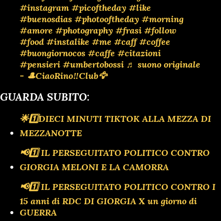
#instagram
#picoftheday
#like
#buenosdias
#photooftheday
#morning
#amore
#photography
#frasi
#follow
#food
#instalike
#me
#caff
#coffee
#buongiornocos
#caffe
#citazioni
#pensieri
#umbertobossi
♬ suono originale
- 🎩CiaoRino‼️Club🦅
GUARDA SUBITO:
🌟1️⃣DIECI MINUTI TIKTOK ALLA MEZZA DI
MEZZANOTTE
📢1️⃣ IL PERSEGUITATO POLITICO CONTRO
GIORGIA MELONI E LA CAMORRA
📢1️⃣ IL PERSEGUITATO POLITICO CONTRO I
15 anni di RDC DI GIORGIA X un giorno di
GUERRA