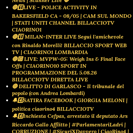
News | Scanner Live 🛑
🔴1️⃣LIVE - POLICE ACTIVITY IN
BAKERSFIELD CA - 08/05 | CAM SUL MONDO
| STATI UNITI CHANNEL BILLACCIOTV
CIAORINO1
🔴1️⃣ MILAN-INTER LIVE Segui l'amichevole
con Rinaldo Morelli! BILLACCIO SPORT WEB
TV | CIAORINO1 LOMBARDIA
🔴🔟 LIVE: MVPW-05: Weigh Ins & Final Face
Offs | CIAORINO10 SPORT IN
PROGRAMMAZIONE DEL 5.08.26
BILLACCIOTV DIRETTA LIVE
🔴 DELITTO DI GARLASCO - Il tribunale del
popolo (con Andrea Lombardi)
🔔4️⃣SATIRA FACEBOOK | GIORGIA MELONI |
politica ciaorino4 BILLACCIOTV
🔔4️⃣Inchiesta Cefpas, arrestato il deputato Ars
Riccardo Gallo Afflitto | #ParlamentariLadri |
CORRUZIONE | #SicuriXDavvero | CiaoRino4 |