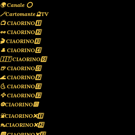
🌍 Canale ⭕️
🪄Cartomante🔮TV
📺 CIAORINO1️⃣
👀 CIAORINO2️⃣
🎬 CIAORINO3️⃣
🎩 CIAORINO4️⃣
🇮🇹 CIAORINO5️⃣
🍺 CIAORINO6️⃣
🌊 CIAORINO7️⃣
🌜 CIAORINO8️⃣
🦅 CIAORINO9️⃣
⚽️CIAORINO🔟
⛲️CIAORINO❌️1️⃣
👠CIAORINO❌️2️⃣
🆎 CIAORINO❌️3️⃣