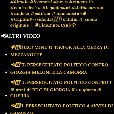
#dimaio
#leganord
#news
#zingaretti
#centrodestra
#legagiovani
#italiasovrana
#umbria
#politica
#ciaorinoclub🎩
#CaputoPresidente🇮🇹
#italia
♬ suono
originale - 🎩CiaoRino‼️Club🦅
📢ALTRI VIDEO
🌟1️⃣DIECI MINUTI TIKTOK ALLA MEZZA DI
MEZZANOTTE
📢1️⃣ IL PERSEGUITATO POLITICO CONTRO
GIORGIA MELONI E LA CAMORRA
📢1️⃣ IL PERSEGUITATO POLITICO CONTRO I
15 anni di RDC DI GIORGIA X un giorno di
GUERRA
📢1️⃣IL PERSEGUITATO POLITICO 4 AVVISI DI
GARANZIA