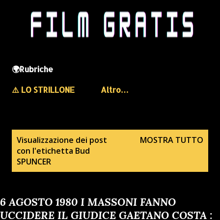
🌍Rubriche
⚠️ LO STRILLONE
Altro…
P
Visualizzazione dei post
MOSTRA TUTTO
con l'etichetta
Bud
o
SPUNCER
s
t
6 AGOSTO 1980 I MASSONI FANNO
UCCIDERE IL GIUDICE GAETANO COSTA :