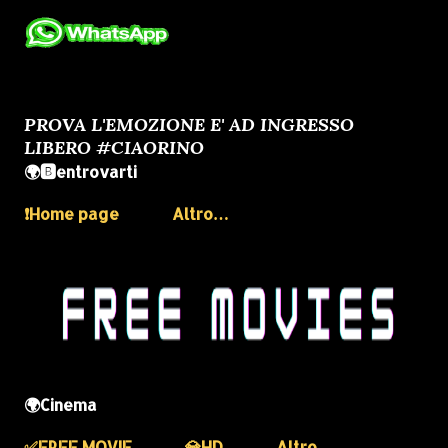
PROVA L'EMOZIONE E' AD INGRESSO
LIBERO #CIAORINO
🌍🅱️entrovarti
❗️Home page
Altro…
🌍Cinema
✅️FREE MOVIE
💎HD
Altro…