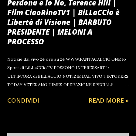
Perdona e Io No, Terence Hill |
Film CiaoRinoTV1 | BiLLaCCio è
Libertà di Visione | BARBUTO
PRESIDENTE | MELONI A
PROCESSO
Notizie dal vivo 24 ore su 24 WWW.FANTACALCIO.ONE lo
Sport di BiLLaCCioTV POSSONO INTERESSARTI :
ULTIM'ORA di BILLACCIO NOTIZIE DAL VIVO TIKTOKERS
TODAY VETERANO TIMES OPERAZIONE SPECIALE
UCRAINA IL GRANDE TIMONIERE L'INVASIONE DELLA
CONDIVIDI
READ MORE »
PALESTINA PARLAMENTO OGGI Se ti Piace il Post che
hai visto Sostieni CiaoRino e le Piattaforme dello Sharing
Culture CINEMA TEATRO CONCERTI E AUDIOLIBRI
TUTTO GRATIS - senza pubblicita' o download SOSTIENI
IL PROGETTO FAI ORA LA TUA GUARDA ANCHE 🔔🇮🇹