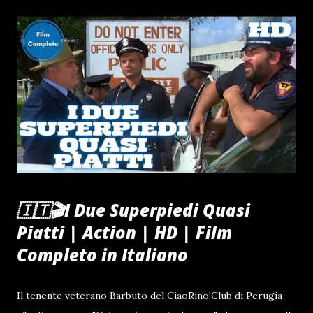
#videoviral #tiktoker #youtubers #politik @🎩CiaoRino‼️
Club🦅 ♬ Morricone: Deborah's Theme - 2016 Version -
Ennio Morricone & Czech National Symphony Orchestra,
Prague Miliardi dei contribuenti italiani bruciati in una
guerra persa. #EURONEWS #fuoridalcoro #ilfatto
#corriere #lastampa #ilfoglio #ilgiornale #news
#informazione #primapagina #rassegnastampa #israele
#genocidio #palestina #ciaorino #fyp #npt
https://t.co/JvOYg0JaXo via @YouTube — Ciao Rino
(@rinogaetanoclub) November 17, 2025
🇮🇹🎬I Due Superpiedi Quasi
Piatti | Action | HD | Film
Completo in Italiano
Il tenente veterano Barbuto del CiaoRino!Club di Perugia