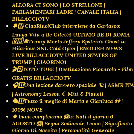
ALLORA CI SONO | LO STRILLONE |
PARLAMENTARI LADRI | CANALE ITALIA |
BILLACCIOTV
🔔1️⃣ CiaoRino!Club interviene da Garlasco:
Lunga Vita a Re Giletti! ULTIMO RE DI ROMA
🇬🇧🔔Trump Meets Jeffrey Epstein's Ghost in
Hilarious SNL Cold Open | ENGLISH NEWS
LIVE BILLACCIOTV UNITED STATES OF
TRUMP | CIAORINO1
🎬1️⃣TOTÒ TUBE | Destinazione Piovarolo - Film
GRATIS BILLACCIOTV
🎧1️⃣Una lezione davvero spaziale 🪐 | ASMR ITA
| Astronomy Lesson ☾ Miti & Pianeti
🎭1️⃣Tutto il meglio di Marta e Gianluca 👫 |
100% NOVE
🍀 buon compleanno 🎂ai Nati il giorno 6
AGOSTO 🎂| Segno Zodiacale Leone | Significato
Giorno Di Nascita | Personalità Generale