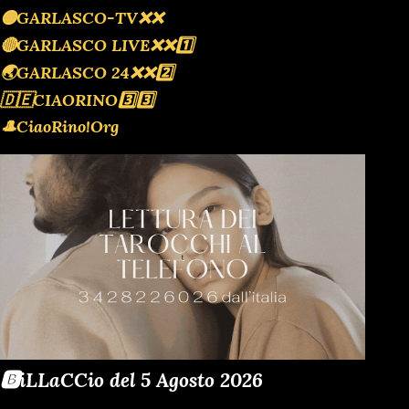
🟡GARLASCO-TV❌️❌️
🔴GARLASCO LIVE❌️❌️1️⃣
🌏GARLASCO 24❌️❌️2️⃣
🇩🇪CIAORINO3️⃣3️⃣
🎩CiaoRino!Org
🅱️iLLaCCio del 5 Agosto 2026