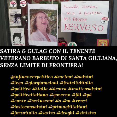
SATIRA & GULAG CON IL TENENTE
VETERANO BARBUTO DI SANTA GIULIANA,
SENZA LIMITE DI FRONTIERA!
@influenzerpolitico
#meloni
#salvini
#lega
#giorgiameloni
#fratelliditalia
#politica
#italia
#destra
#matteosalvini
#politicaitaliana
#governo
#fdi
#pd
#conte
#berlusconi
#s
#m
#renzi
#iostoconsalvini
#primagliitaliani
#forzaitalia
#satira
#draghi
#sinistra