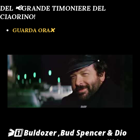
DEL 📢GRANDE TIMONIERE DEL
CIAORINO!
GUARDA ORA❌️
🎬1️⃣ Buldozer ,Bud Spencer & Dio