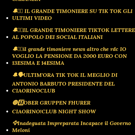
🔔🏴‍☠️ IL GRANDE TIMONIERE SU TIK TOK GLI
ULTIMI VIDEO
🔔🏴‍☠️IL GRANDE TIMONIERE TIKTOK LETTERE
AL POPOLO DEI SOCIAL ITALIANI
🔔🏴‍☠️il grande timoniere news altro che rdc IO
VOGLIO LA PENSIONE DA 2000 EURO CON
13ESIMA E 14ESIMA
🔔🗣️ULTIM'ORA TIK TOK IL MEGLIO DI
ANTONIO BARBUTO PRESIDENTE DEL
CIAORINOCLUB
🔴1️⃣OBER GRUPPEN FHURER
CIAORINO!CLUB NIGHT SHOW
🦅Inadeguata Impreparata Incapace il Governo
Meloni