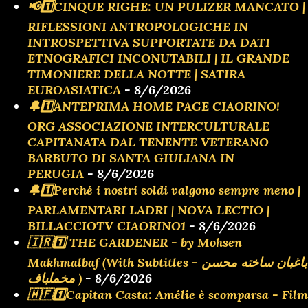
📢1️⃣CINQUE RIGHE: UN PULIZER MANCATO |
RIFLESSIONI ANTROPOLOGICHE IN
INTROSPETTIVA SUPPORTATE DA DATI
ETNOGRAFICI INCONUTABILI | IL GRANDE
TIMONIERE DELLA NOTTE | SATIRA
EUROASIATICA
- 8/6/2026
🔔1️⃣ANTEPRIMA HOME PAGE CIAORINO!
ORG ASSOCIAZIONE INTERCULTURALE
CAPITANATA DAL TENENTE VETERANO
BARBUTO DI SANTA GIULIANA IN
PERUGIA
- 8/6/2026
🔔1️⃣Perché i nostri soldi valgono sempre meno |
PARLAMENTARI LADRI | NOVA LECTIO |
BILLACCIOTV CIAORINO1
- 8/6/2026
🇮🇷1️⃣ THE GARDENER - by Mohsen
Makhmalbaf (With Subtitles - باغبان ساخته محسن
مخملباف )
- 8/6/2026
🇲🇫1️⃣Capitan Casta: Amélie è scomparsa - Film