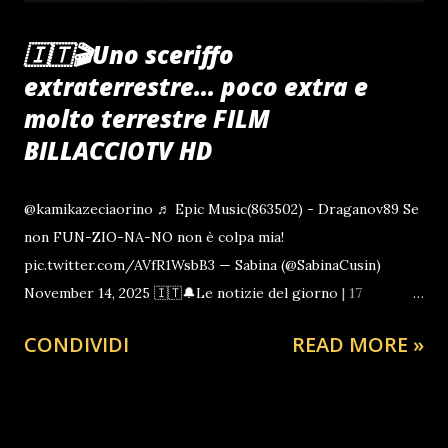
🇮🇹🎬Uno sceriffo
extraterrestre... poco extra e
molto terrestre FILM
BILLACCIOTV HD
@kamikazeciaorino ♬ Epic Music(863502) - Draganov89 Se
non FUN-ZIO-NA-NO non è colpa mia!
pic.twitter.com/AVfR1WsbB3 — Sabina (@SabinaCusin)
November 14, 2025 🇮🇹🔔Le notizie del giorno | 17
novembre 2025 - Pomeridiana InformaZione senZa
CONDIVIDI
READ MORE »
Ciarpame by ilPopolodItalia.Org ft. Billacciotv Power of
CiaoRino!Club L'ULTIMO INTERVENTO SU GAZA DEL
PRESIDENTE DEL CIAORINIO PRIMA DELLA FINE DELLO
STERMINIO A GAZA @elezioniregionali #information