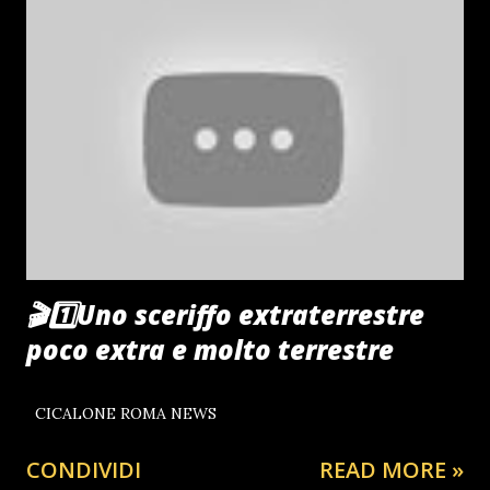
INTERVENTI PUBBLICI DI ANTONIO BARBUTO
PRESIDENTE OF CIAORINO!CLUB PERUGIA | ITALIA
WWW.CIAORINO.ORG Buon Ascolto Umbria elezione
consiglio regionale 31 maggio 2015 - intervento del
Candidato Antonio BARBUTO Giornata Mondiale contro la
Fame nel Mondo ,il presidente Antonio BARBUTO
interviene in un Liceo di Perugia Intervento a Palazzo dei
Priori in Perugia del Presidente Antonio BARBUTO nella
giornata contro la Violenza Il Presi...
🎬1️⃣Uno sceriffo extraterrestre
poco extra e molto terrestre
CICALONE ROMA NEWS
CONDIVIDI
READ MORE »