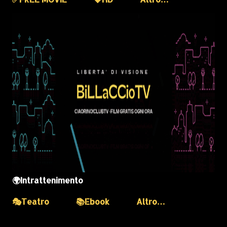
🌍Intrattenimento
🎭Teatro
📚Ebook
Altro…