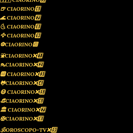
🍺 CIAORINO6️⃣
🌊 CIAORINO7️⃣
🌜 CIAORINO8️⃣
🦅 CIAORINO9️⃣
⚽️CIAORINO🔟
⛲️CIAORINO❌️1️⃣
👠CIAORINO❌️2️⃣
🆎 CIAORINO❌️3️⃣
🐸CIAORINO❌️4️⃣
😷 CIAORINO❌️5️⃣
👒CIAORINO❌️6️⃣
🏛 CIAORINO❌️7️⃣
🛟CIAORINO❌️8️⃣
🕉OROSCOPO-TV❌️9️⃣