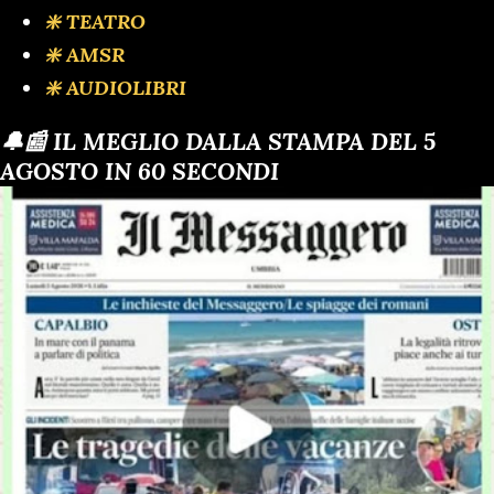
❇️ TEATRO
❇️ AMSR
❇️ AUDIOLIBRI
🔔📰 IL MEGLIO DALLA STAMPA DEL 5
AGOSTO IN 60 SECONDI