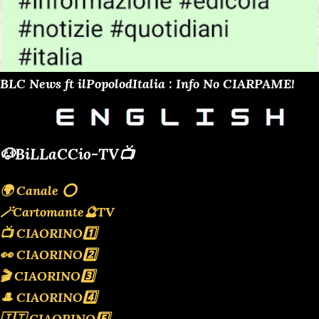
BLC News ft ilPopolodItalia : Info No CIARPAME!
🐶BiLLaCCio-TV📺
🌍 Canale ⭕️
🪄Cartomante🔮TV
📺 CIAORINO1️⃣
👀 CIAORINO2️⃣
🎬 CIAORINO3️⃣
🎩 CIAORINO4️⃣
🇮🇹 CIAORINO5️⃣