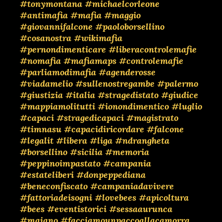
#tonymontana
#michaelcorleone
#antimafia
#mafia
#maggio
#giovannifalcone
#paoloborsellino
#cosanostra
#wikimafia
#pernondimenticare
#liberacontrolemafie
#nomafia
#mafiamaps
#controlemafie
#parliamodimafia
#agenderosse
#viadamelio
#sullenostregambe
#palermo
#giustizia
#italia
#stragedistato
#giudice
#mappiamolitutti
#ionondimentico
#luglio
#capaci
#stragedicapaci
#magistrato
#timnasu
#capacidiricordare
#falcone
#legalit
#libera
#liga
#ndrangheta
#borsellino
#sicilia
#memoria
#peppinoimpastato
#campania
#estateliberi
#donpeppediana
#beneconfiscato
#campaniadavivere
#fattoriadeisogni
#lovebees
#apicoltura
#bees
#eventistorici
#sessaaurunca
#maiano
#facciamounpaccoallacamorra