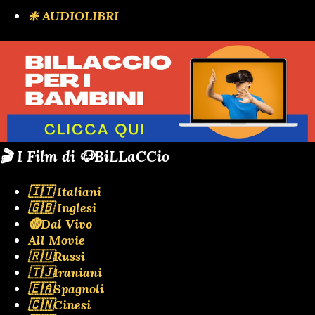
❇️ AUDIOLIBRI
🎬 I Film di 🐶BiLLaCCio
🇮🇹 Italiani
🇬🇧 Inglesi
🔴Dal Vivo
All Movie
🇷🇺Russi
🇹🇯Iraniani
🇪🇦Spagnoli
🇨🇳Cinesi