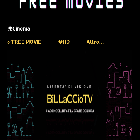
🌍Cinema
✅️FREE MOVIE
💎HD
Altro…