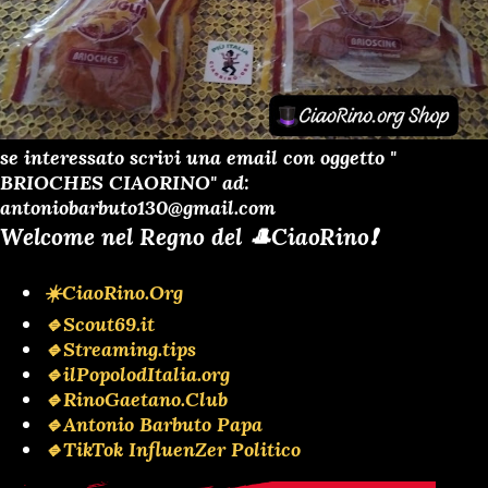
se interessato scrivi una email con oggetto "
BRIOCHES CIAORINO" ad:
antoniobarbuto130@gmail.com
Welcome nel Regno del 🎩CiaoRino❗️
☀️CiaoRino.Org
🔹Scout69.it
🔹Streaming.tips
🔹ilPopolodItalia.org
🔹RinoGaetano.Club
🔹Antonio Barbuto Papa
🔹TikTok InfluenZer Politico