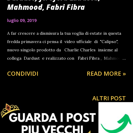
Mahmood, Fabri Fibra
luglio 09, 2019
A far crescere a dismisura la tua voglia di estate in questa
fredda primavera ci pensa il video ufficiale di "Calipso",
nuovo singolo prodotto da Charlie Charles insieme al
collega Dardust e realizzato con Fabri Fibra , Mahmood
e Sfera Ebbasta. Dopo aver ascoltato "Calipso" capirai
CONDIVIDI
READ MORE »
che non è troppo presto per parlare di tormentone estivo.
Si tratta del nuovo singolo del producer Charlie Charles
realizzato in collaborazione con il collega Dardust . A
ALTRI POST
prestare le voci nel brano ci sono Fabri Fibra , Sfera
Ebbasta e Mahmood . Con quest'ultimo i due produttori
avevano già lavorato in "Soldi", brano vincitore dell'ultimo
Festival di Sanremo.