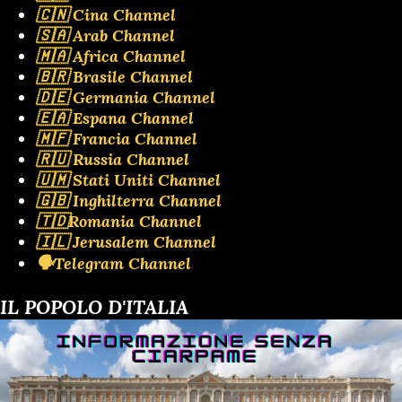
🇨🇳 Cina Channel
🇸🇦 Arab Channel
🇲🇦 Africa Channel
🇧🇷 Brasile Channel
🇩🇪 Germania Channel
🇪🇦 Espana Channel
🇲🇫 Francia Channel
🇷🇺 Russia Channel
🇺🇲 Stati Uniti Channel
🇬🇧 Inghilterra Channel
🇹🇩Romania Channel
🇮🇱 Jerusalem Channel
🗣️Telegram Channel
IL POPOLO D'ITALIA