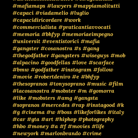
#mafiamaps
#lawyers
#mappiamolitutti
#capaci
#viadamelio
#luglio
#capacidiricordare
#work
#commercialista
#praticantiavvocati
#memoria
#bhfyp
#memoriaeimpegno
#universit
#eventistorici
#mafia
#gangster
#cosanostra
#s
#gang
#thegodfather
#gangsters
#wiseguys
#mob
#alpacino
#goodfellas
#love
#scarface
#bmw
#godfather
#instagram
#follow
#movie
#robertdeniro
#e
#bhfyp
#thesopranos
#tonysoprano
#music
#film
#lacosanostra
#mobster
#m
#gomorra
#like
#mobsters
#amg
#gangsta
#sopranos
#mercedes
#rap
#instagood
#k
#g
#cinema
#w
#boss
#likeforlikes
#italy
#car
#gta
#art
#hiphop
#photography
#hbo
#money
#a
#f
#movies
#life
#newyork
#marlonbrando
#crime