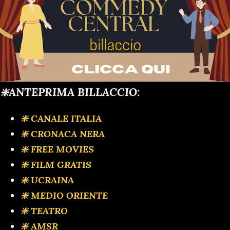
❇️ANTEPRIMA BILLACCIO:
❇️ CANALE ITALIA
❇️ CRONACA NERA
❇️ FREE MOVIES
❇️ FILM GRATIS
❇️ UCRAINA
❇️ MEDIO ORIENTE
❇️ TEATRO
❇️ AMSR