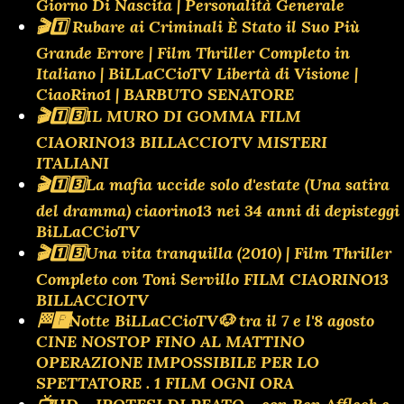
Giorno Di Nascita | Personalità Generale
🎬1️⃣ Rubare ai Criminali È Stato il Suo Più
Grande Errore | Film Thriller Completo in
Italiano | BiLLaCCioTV Libertà di Visione |
CiaoRino1 | BARBUTO SENATORE
🎬1️⃣3️⃣IL MURO DI GOMMA FILM
CIAORINO13 BILLACCIOTV MISTERI
ITALIANI
🎬1️⃣3️⃣La mafia uccide solo d'estate (Una satira
del dramma) ciaorino13 nei 34 anni di depisteggi
BiLLaCCioTV
🎬1️⃣3️⃣Una vita tranquilla (2010) | Film Thriller
Completo con Toni Servillo FILM CIAORINO13
BILLACCIOTV
🏁🅿️Notte BiLLaCCioTV🐶 tra il 7 e l'8 agosto
CINE NOSTOP FINO AL MATTINO
OPERAZIONE IMPOSSIBILE PER LO
SPETTATORE . 1 FILM OGNI ORA