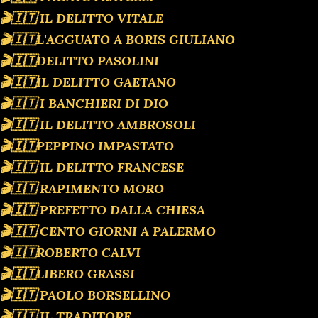
🎬🇮🇹 IL DELITTO VITALE
🎬🇮🇹L'AGGUATO A BORIS GIULIANO
🎬🇮🇹DELITTO PASOLINI
🎬🇮🇹IL DELITTO GAETANO
🎬🇮🇹 I BANCHIERI DI DIO
🎬🇮🇹 IL DELITTO AMBROSOLI
🎬🇮🇹PEPPINO IMPASTATO
🎬🇮🇹 IL DELITTO FRANCESE
🎬🇮🇹 RAPIMENTO MORO
🎬🇮🇹 PREFETTO DALLA CHIESA
🎬🇮🇹 CENTO GIORNI A PALERMO
🎬🇮🇹ROBERTO CALVI
🎬🇮🇹LIBERO GRASSI
🎬🇮🇹 PAOLO BORSELLINO
🎬🇮🇹 IL TRADITORE