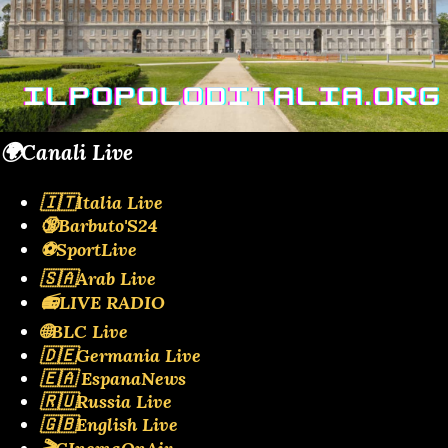
🌍Canali Live
🇮🇹Italia Live
🔞Barbuto'S24
⚽SportLive
🇸🇦Arab Live
📻LIVE RADIO
🌐BLC Live
🇩🇪Germania Live
🇪🇦 EspanaNews
🇷🇺Russia Live
🇬🇧English Live