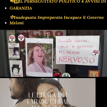
📢1️⃣IL PERSEGUITATO POLITICO 4 AVVISI DI
GARANZIA
🦅Inadeguata Impreparata Incapace il Governo
Meloni