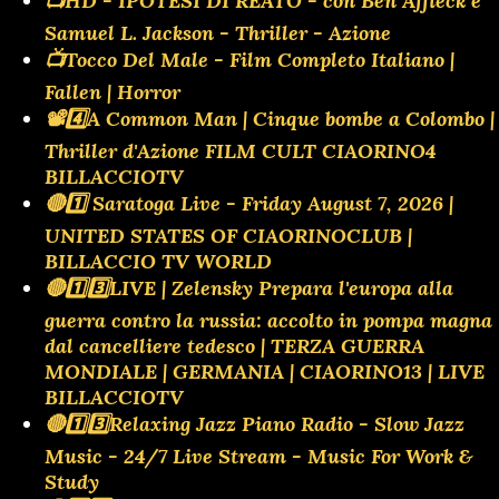
📺HD - IPOTESI DI REATO - con Ben Affleck e
Samuel L. Jackson - Thriller - Azione
📺Tocco Del Male - Film Completo Italiano |
Fallen | Horror
📽️4️⃣A Common Man | Cinque bombe a Colombo |
Thriller d'Azione FILM CULT CIAORINO4
BILLACCIOTV
🔴1️⃣ Saratoga Live - Friday August 7, 2026 |
UNITED STATES OF CIAORINOCLUB |
BILLACCIO TV WORLD
🔴1️⃣3️⃣LIVE | Zelensky Prepara l'europa alla
guerra contro la russia: accolto in pompa magna
dal cancelliere tedesco | TERZA GUERRA
MONDIALE | GERMANIA | CIAORINO13 | LIVE
BILLACCIOTV
🔴1️⃣3️⃣Relaxing Jazz Piano Radio - Slow Jazz
Music - 24/7 Live Stream - Music For Work &
Study