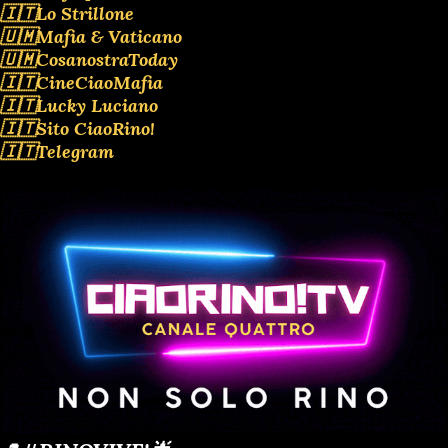
🇮🇹Lo Strillone
🇺🇲Mafia & Vaticano
🇺🇲CosanostraToday
🇮🇹CineCiaoMafia
🇮🇹Lucky Luciano
🇮🇹Sito CiaoRino!
🇮🇹Telegram