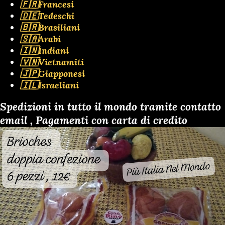
🇫🇷Francesi
🇩🇪Tedeschi
🇧🇷Brasiliani
🇸🇦Arabi
🇮🇳Indiani
🇻🇳Vietnamiti
🇯🇵Giapponesi
🇮🇱Israeliani
Spedizioni in tutto il mondo tramite contatto
email , Pagamenti con carta di credito