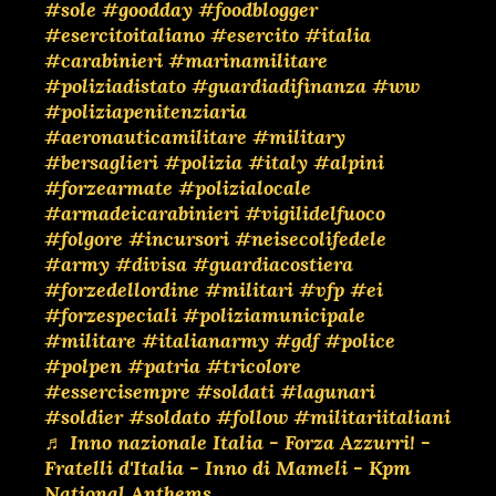
#sole
#goodday
#foodblogger
#esercitoitaliano
#esercito
#italia
#carabinieri
#marinamilitare
#poliziadistato
#guardiadifinanza
#ww
#poliziapenitenziaria
#aeronauticamilitare
#military
#bersaglieri
#polizia
#italy
#alpini
#forzearmate
#polizialocale
#armadeicarabinieri
#vigilidelfuoco
#folgore
#incursori
#neisecolifedele
#army
#divisa
#guardiacostiera
#forzedellordine
#militari
#vfp
#ei
#forzespeciali
#poliziamunicipale
#militare
#italianarmy
#gdf
#police
#polpen
#patria
#tricolore
#essercisempre
#soldati
#lagunari
#soldier
#soldato
#follow
#militariitaliani
♬ Inno nazionale Italia - Forza Azzurri! -
Fratelli d'Italia - Inno di Mameli - Kpm
National Anthems