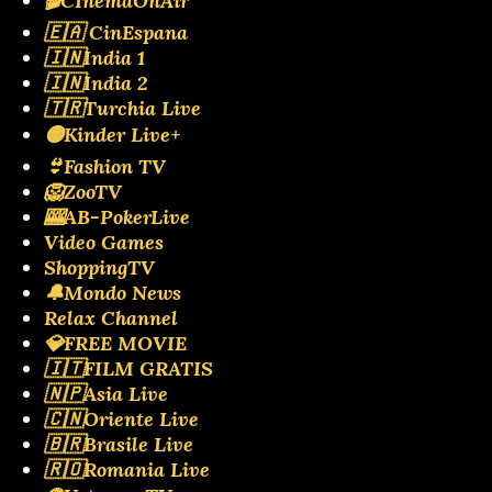
🎬CInemaOnAir
🇪🇦 CinEspana
🇮🇳India 1
🇮🇳India 2
🇹🇷Turchia Live
🟡Kinder Live+
👙Fashion TV
🦁ZooTV
🎰AB-PokerLive
Video Games
ShoppingTV
🔔Mondo News
Relax Channel
💎FREE MOVIE
🇮🇹FILM GRATIS
🇳🇵Asia Live
🇨🇳Oriente Live
🇧🇷Brasile Live
🇷🇴Romania Live