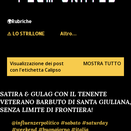
🌍Rubriche
⚠️ LO STRILLONE
Altro…
P
Visualizzazione dei post
MOSTRA TUTTO
con l'etichetta
Calipso
o
s
t
SATIRA & GULAG CON IL TENENTE
VETERANO BARBUTO DI SANTA GIULIANA,
SENZA LIMITE DI FRONTIERA!
@influenzerpolitico
#sabato
#saturday
#weekend
#buongiorno
#italia