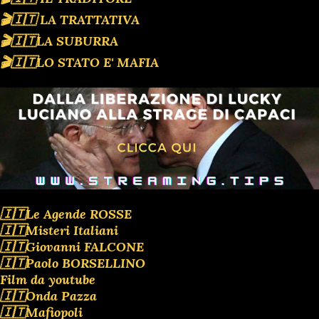
🎬🇮🇹 LA TRATTATIVA
🎬🇮🇹LA SUBURRA
🎬🇮🇹LO STATO E' MAFIA
🇮🇹Le Agende ROSSE
🇮🇹Misteri Italiani
🇮🇹Giovanni FALCONE
🇮🇹Paolo BORSELLINO
Film da youtube
🇮🇹Onda Pazza
🇮🇹Mafiopoli