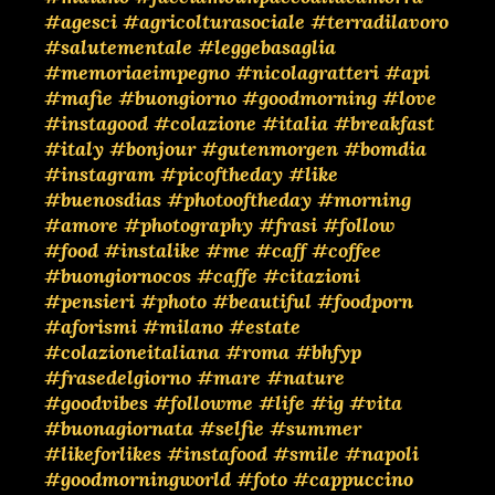
#agesci
#agricolturasociale
#terradilavoro
#salutementale
#leggebasaglia
#memoriaeimpegno
#nicolagratteri
#api
#mafie
#buongiorno
#goodmorning
#love
#instagood
#colazione
#italia
#breakfast
#italy
#bonjour
#gutenmorgen
#bomdia
#instagram
#picoftheday
#like
#buenosdias
#photooftheday
#morning
#amore
#photography
#frasi
#follow
#food
#instalike
#me
#caff
#coffee
#buongiornocos
#caffe
#citazioni
#pensieri
#photo
#beautiful
#foodporn
#aforismi
#milano
#estate
#colazioneitaliana
#roma
#bhfyp
#frasedelgiorno
#mare
#nature
#goodvibes
#followme
#life
#ig
#vita
#buonagiornata
#selfie
#summer
#likeforlikes
#instafood
#smile
#napoli
#goodmorningworld
#foto
#cappuccino