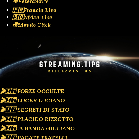
🪖VeteranoTV
🇫🇷Francia Live
🇧🇴Africa Live
🌍Mondo Click
🎬🇮🇹 FORZE OCCULTE
🎬🇮🇹 LUCKY LUCIANO
🎬🇮🇹 SEGRETI DI STATO
🎬🇮🇹 PLACIDO RIZZOTTO
🎬🇮🇹LA BANDA GIULIANO
🎬🇮🇹 PAGATE FRATELLI