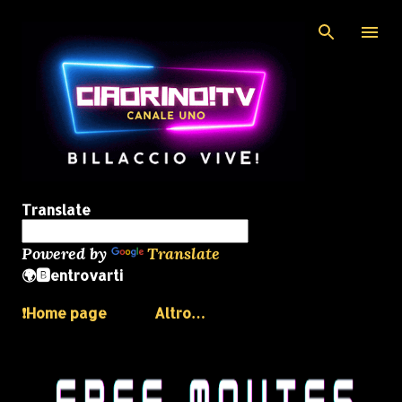
Passa ai contenuti principali
Translate
Powered by
Translate
🌍🅱️entrovarti
❗️Home page
Altro…