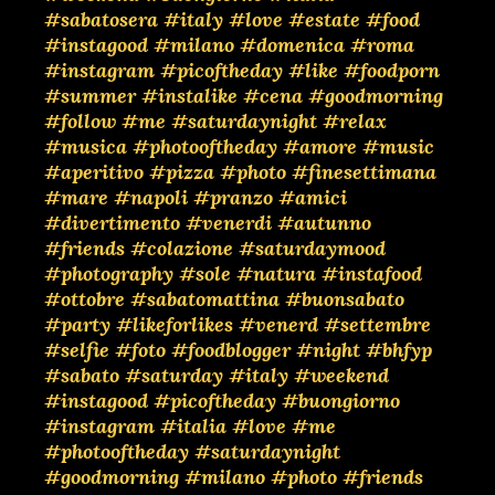
#sabatosera
#italy
#love
#estate
#food
#instagood
#milano
#domenica
#roma
#instagram
#picoftheday
#like
#foodporn
#summer
#instalike
#cena
#goodmorning
#follow
#me
#saturdaynight
#relax
#musica
#photooftheday
#amore
#music
#aperitivo
#pizza
#photo
#finesettimana
#mare
#napoli
#pranzo
#amici
#divertimento
#venerdi
#autunno
#friends
#colazione
#saturdaymood
#photography
#sole
#natura
#instafood
#ottobre
#sabatomattina
#buonsabato
#party
#likeforlikes
#venerd
#settembre
#selfie
#foto
#foodblogger
#night
#bhfyp
#sabato
#saturday
#italy
#weekend
#instagood
#picoftheday
#buongiorno
#instagram
#italia
#love
#me
#photooftheday
#saturdaynight
#goodmorning
#milano
#photo
#friends