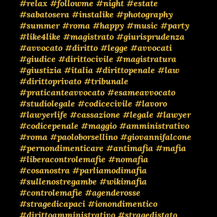
#relax
#followme
#night
#estate
#sabatosera
#instalike
#photography
#summer
#roma
#happy
#music
#party
#like4like
#magistrato
#giurisprudenza
#avvocato
#diritto
#legge
#avvocati
#giudice
#dirittocivile
#magistratura
#giustizia
#italia
#dirittopenale
#law
#dirittoprivato
#tribunale
#praticanteavvocato
#esameavvocato
#studiolegale
#codicecivile
#lavoro
#lawyerlife
#cassazione
#legale
#lawyer
#codicepenale
#maggio
#amministrativo
#roma
#paoloborsellino
#giovannifalcone
#pernondimenticare
#antimafia
#mafia
#liberacontrolemafie
#nomafia
#cosanostra
#parliamodimafia
#sullenostregambe
#wikimafia
#controlemafie
#agenderosse
#stragedicapaci
#ionondimentico
#dirittoamministrativo
#stragedistato