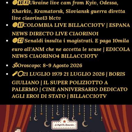
🔴1️⃣3️⃣Ukraine live cam from Kyiv, Odessa,
Kharkiv, Kramatorsk, Sloviansk guerra diretta
live ciaorino13 blctv
🔴1️⃣COLOMBIA LIVE BILLACCIOTV | ESPANA
NEWS DIRECTO LIVE CIAORINO1
🔴4️⃣ Senaldi insulta i magistrati. E paga 10mila
euro all'ANM che ne accetta le scuse | EDICOLA
NEWS CIAORINO4 BILLACCIOTV
🕉Oroscopo: 8-9 Agosto 2026
🧨⭕️21 LUGLIO 1979 21 LUGLIO 2026 | BORIS
GIULIANO | IL SUPER POLIZIOTTO A
PALERMO | CINE ANNIVERSARIO DEDICATO
AGLI EROI DI STATO | BILLACCIOTV