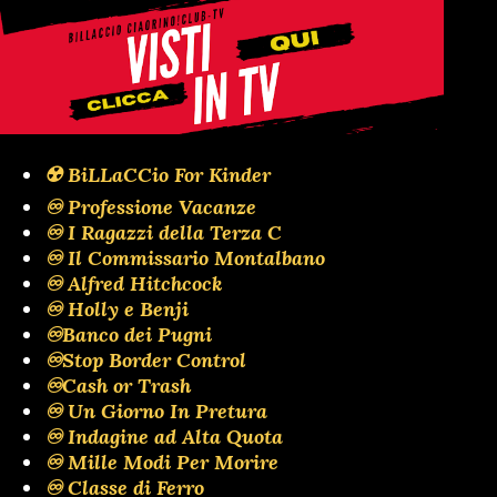
☢️ BiLLaCCio For Kinder
♾️ Professione Vacanze
♾️ I Ragazzi della Terza C
♾️ Il Commissario Montalbano
♾️ Alfred Hitchcock
♾️ Holly e Benji
♾️Banco dei Pugni
♾️Stop Border Control
♾️Cash or Trash
♾️ Un Giorno In Pretura
♾️ Indagine ad Alta Quota
♾️ Mille Modi Per Morire
♾️ Classe di Ferro