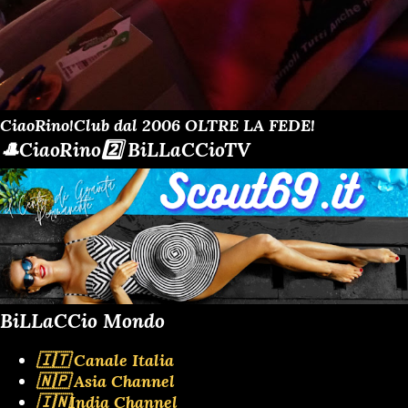
CiaoRino!Club dal 2006 OLTRE LA FEDE!
🎩CiaoRino2️⃣ BiLLaCCioTV
BiLLaCCio Mondo
🇮🇹 Canale Italia
🇳🇵 Asia Channel
🇮🇳India Channel