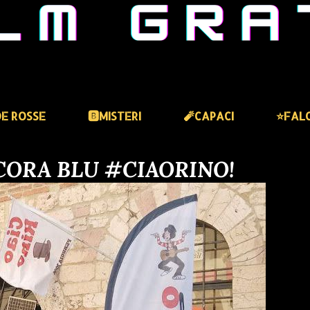
DE ROSSE
🅱️MISTERI
🧨CAPACI
⭐️FAL
ANCORA BLU #CIAORINO!