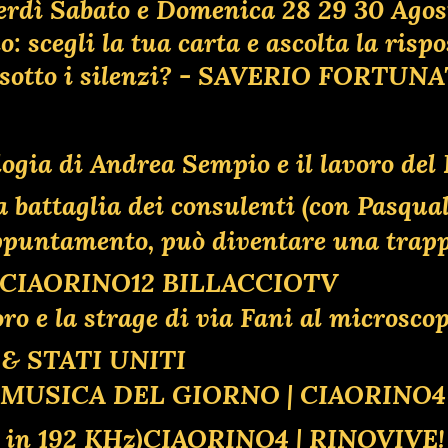
erdì Sabato e Domenica 28 29 30 Agos
 scegli la tua carta e ascolta la risp
ta sotto i silenzi? - SAVERIO FORTUN
ologia di Andrea Sempio e il lavoro de
ttaglia dei consulenti (con Pasquale
 appuntamento, può diventare una tr
O CIAORINO12 BILLACCIOTV
oro e la strage di via Fani al microsco
& STATI UNITI
| MUSICA DEL GIORNO | CIAORINO
d in 192 KHz)CIAORINO4 | RINOVIV