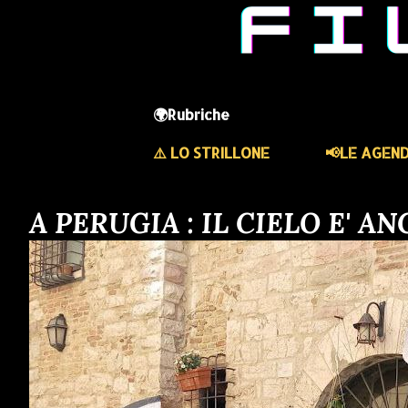
🌍Rubriche
⚠️ LO STRILLONE
📢LE AGEN
A PERUGIA : IL CIELO E' 