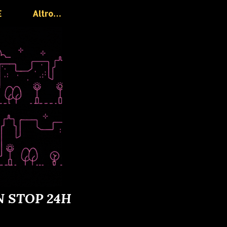
E
Altro…
N STOP 24H