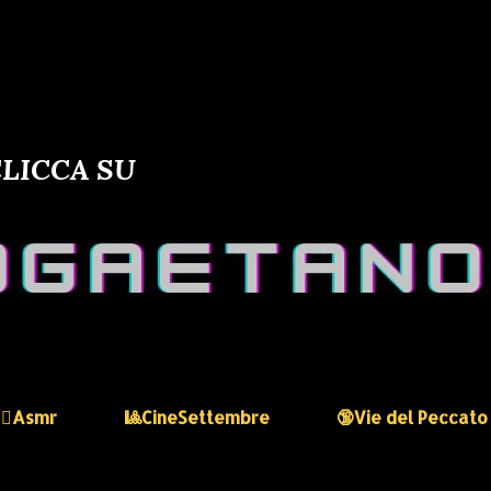
LICCA SU
🏻‍♀️Asmr
🎱CineSettembre
🔞Vie del Peccato