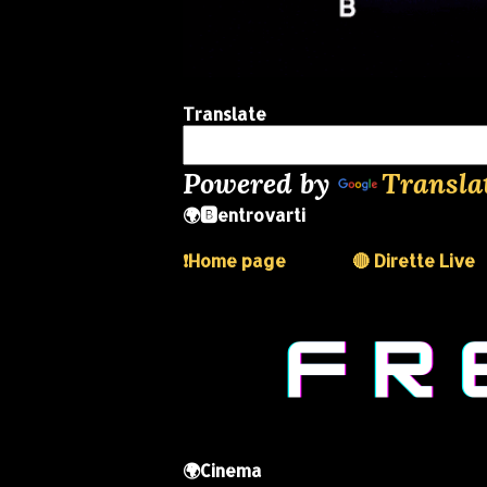
Translate
Powered by
Transla
🌍🅱️entrovarti
❗️Home page
🔴 Dirette Live
🌍Cinema