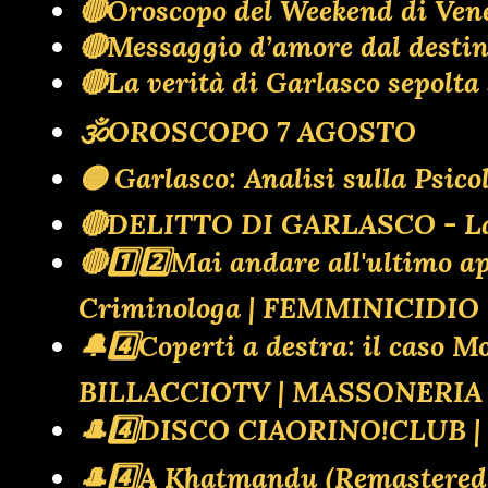
🔴Oroscopo del Weekend di Ven
🔴Messaggio d’amore dal destino:
🔴La verità di Garlasco sepol
🕉OROSCOPO 7 AGOSTO
🟡 Garlasco: Analisi sulla Psic
🔴DELITTO DI GARLASCO - La ba
🔴1️⃣2️⃣Mai andare all'ultimo
Criminologa | FEMMINICIDI
🔔4️⃣Coperti a destra: il caso M
BILLACCIOTV | MASSONERIA 
🎩4️⃣DISCO CIAORINO!CLUB 
🎩4️⃣A Khatmandu (Remastere