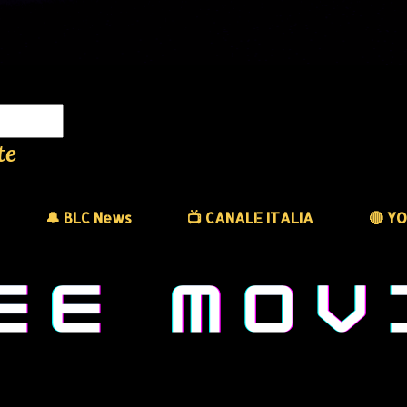
te
🔔 BLC News
📺 CANALE ITALIA
🔴 Y