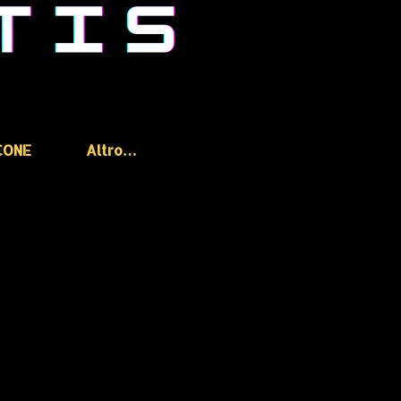
CONE
Altro…