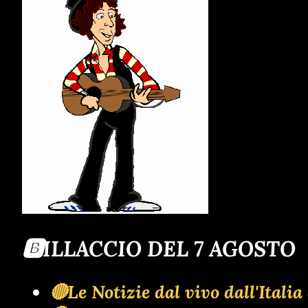
🅱️ILLACCIO DEL 7 AGOSTO
🔴Le Notizie dal vivo dall'Ita