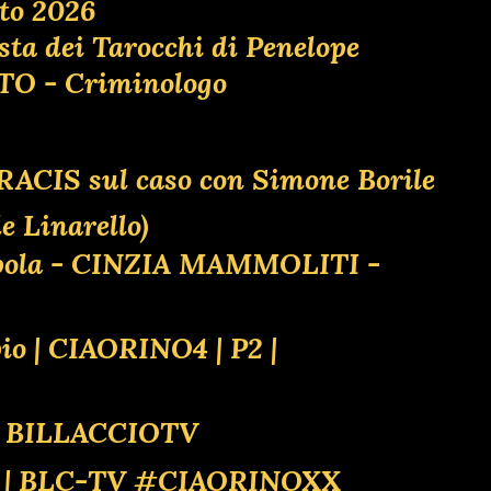
to 2026
osta dei Tarocchi di Penelope
ATO - Criminologo
l RACIS sul caso con Simone Borile
 Linarello)
appola - CINZIA MAMMOLITI -
pio | CIAORINO4 | P2 |
4 BILLACCIOTV
E! | BLC-TV #CIAORINOXX