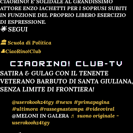
CIAORINO! E' SOLIDALE AL GRANDISSIMO
ATTORE ENZO IACHETTI PER I SOPRUSI SUBITI
IN FUNZIONE DEL PROPRIO LIBERO ESERCIZIO
DI ESPRESSIONE.
🌟 SEGUI
🏛 Scuola di Politica
🎩CiaoRino!Club
SATIRA & GULAG CON IL TENENTE
VETERANO BARBUTO DI SANTA GIULIANA,
SENZA LIMITE DI FRONTIERA!
@userokoohz4tgy
#news
#primapagina
#ultimora
#rassegnastampa
#videoviral
@MELONI IN GALERA
♬ suono originale -
userokoohz4tgy