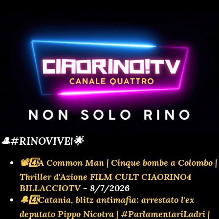
🎩#RINOVIVE!🌟
📽️4️⃣A Common Man | Cinque bombe a Colombo |
Thriller d'Azione FILM CULT CIAORINO4
BILLACCIOTV
- 8/7/2026
🔔4️⃣Catania, blitz antimafia: arrestato l'ex
deputato Pippo Nicotra | #ParlamentariLadri |