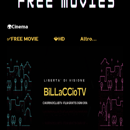
🌍Cinema
✅️FREE MOVIE
💎HD
Altro…