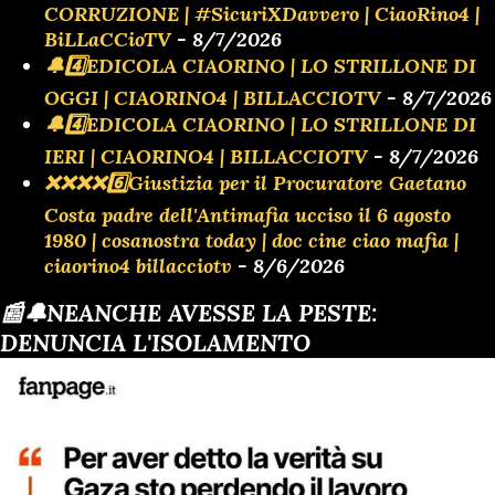
CORRUZIONE | #SicuriXDavvero | CiaoRino4 |
BiLLaCCioTV
- 8/7/2026
🔔4️⃣EDICOLA CIAORINO | LO STRILLONE DI
OGGI | CIAORINO4 | BILLACCIOTV
- 8/7/2026
🔔4️⃣EDICOLA CIAORINO | LO STRILLONE DI
IERI | CIAORINO4 | BILLACCIOTV
- 8/7/2026
❌️❌️❌️❌️6️⃣Giustizia per il Procuratore Gaetano
Costa padre dell'Antimafia ucciso il 6 agosto
1980 | cosanostra today | doc cine ciao mafia |
ciaorino4 billacciotv
- 8/6/2026
📰🔔NEANCHE AVESSE LA PESTE:
DENUNCIA L'ISOLAMENTO