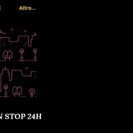
E
Altro…
N STOP 24H