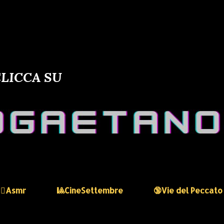
LICCA SU
🏻‍♀️Asmr
🎱CineSettembre
🔞Vie del Peccato