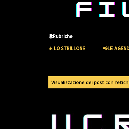
🌍Rubriche
⚠️ LO STRILLONE
📢LE AGEN
P
Visualizzazione dei post con l'etic
o
s
t