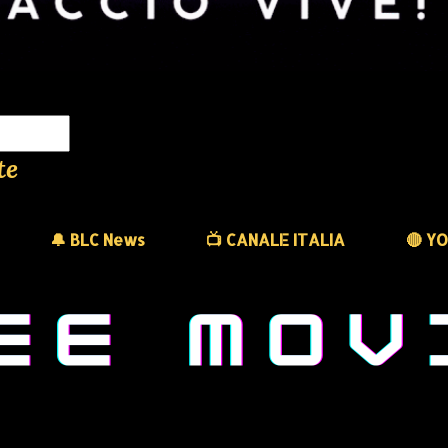
te
🔔 BLC News
📺 CANALE ITALIA
🔴 Y