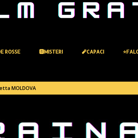
DE ROSSE
🅱️MISTERI
🧨CAPACI
⭐️FAL
hetta
MOLDOVA