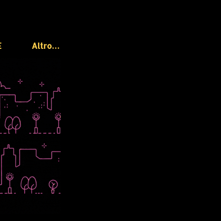
E
Altro…