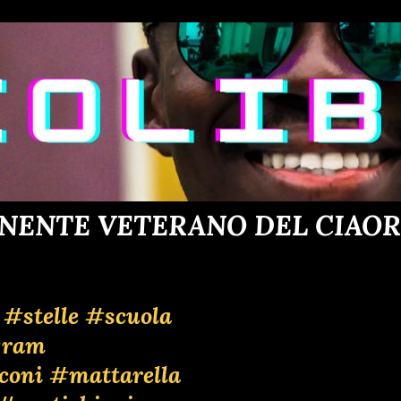
NENTE VETERANO DEL CIAORIN
#stelle
#scuola
gram
coni
#mattarella