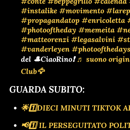
#conte
#beppegrillo
#calenda
#instalike
#movimento
#larep
#propagandatop
#enricoletta
#photooftheday
#memeita
#n
#matteorenzi
#legasalvini
#st
#vanderleyen
#photooftheday
del 🎩CiaoRino❗
♬ suono origin
Club🦅
GUARDA SUBITO:
🌟1️⃣DIECI MINUTI TIKTOK
📢1️⃣ IL PERSEGUITATO PO