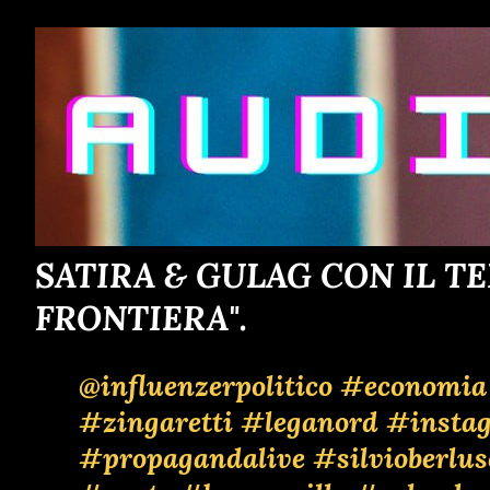
o
s
t
SATIRA & GULAG CON IL TE
FRONTIERA".
@influenzerpolitico
#economia
#zingaretti
#leganord
#insta
#propagandalive
#silvioberlus