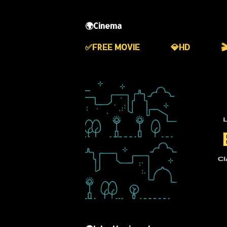
🌍Cinema
✅️FREE MOVIE
💎HD
