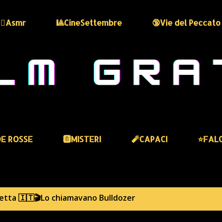
🏻‍♀️Asmr
🎱CineSettembre
🔞Vie del Peccato
DE ROSSE
🅱️MISTERI
🧨CAPACI
⭐️FAL
hetta
🇮🇹🎬Lo chiamavano Bulldozer