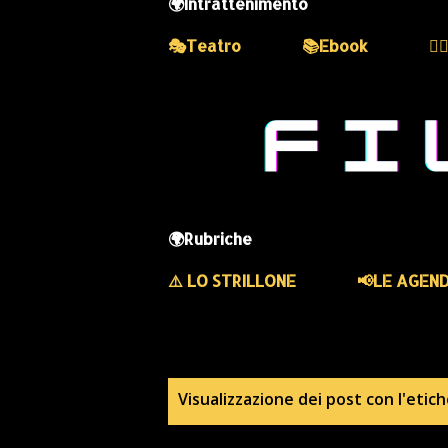
🌍Intrattenimento
🎭Teatro
📚Ebook
💆
🌍Rubriche
⚠️ LO STRILLONE
📢LE AGEN
P
Visualizzazione dei post con l'etic