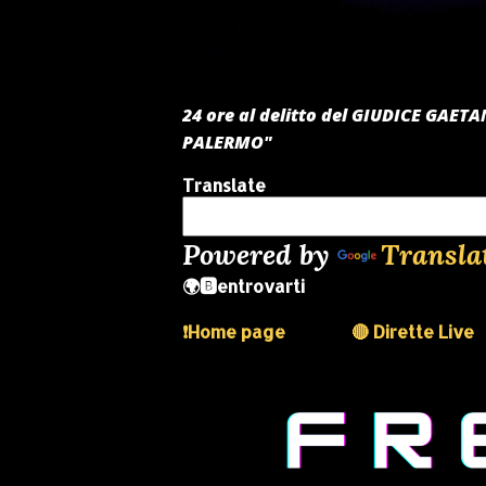
24 ore al delitto del GIUDICE GAE
PALERMO"
Translate
Powered by
Transla
🌍🅱️entrovarti
❗️Home page
🔴 Dirette Live