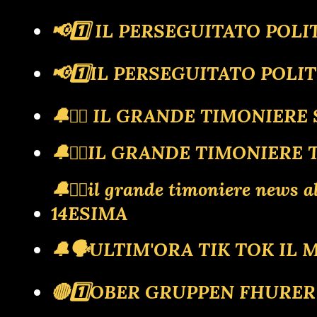
📢1️⃣ IL PERSEGUITATO POLIT
📢1️⃣IL PERSEGUITATO POLIT
🔔🏴‍☠️ IL GRANDE TIMONIER
🔔🏴‍☠️IL GRANDE TIMONIERE
🔔🏴‍☠️il grande timoniere n
14ESIMA
🔔🗣️ULTIM'ORA TIK TOK I
🔴1️⃣OBER GRUPPEN FHURE