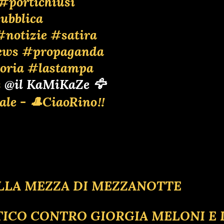
#portichiusi
ubblica
#notizie
#satira
ews
#propaganda
oria
#lastampa
s
@il KaMiKaZe 🦅
ale - 🎩CiaoRino‼️
 ALLA MEZZA DI MEZZANOTTE
LITICO CONTRO GIORGIA MELONI E