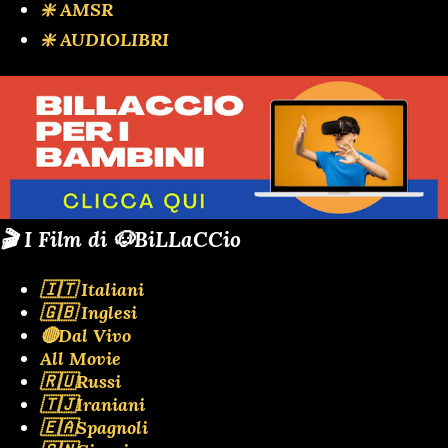
❇️ AMSR
❇️ AUDIOLIBRI
🎬 I Film di 🐶BiLLaCCio
🇮🇹 Italiani
🇬🇧 Inglesi
🔴Dal Vivo
All Movie
🇷🇺Russi
🇹🇯Iraniani
🇪🇦Spagnoli