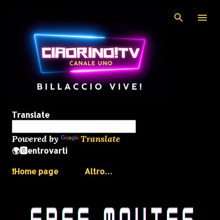
Passa ai contenuti principali
Translate
Powered by
Translate
🌍🅱️entrovarti
❗️Home page
Altro…