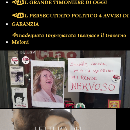
📢1️⃣IL GRANDE TIMONIERE DI OGGI
📢1️⃣IL PERSEGUITATO POLITICO 4 AVVISI DI
GARANZIA
🦅Inadeguata Impreparata Incapace il Governo
Meloni