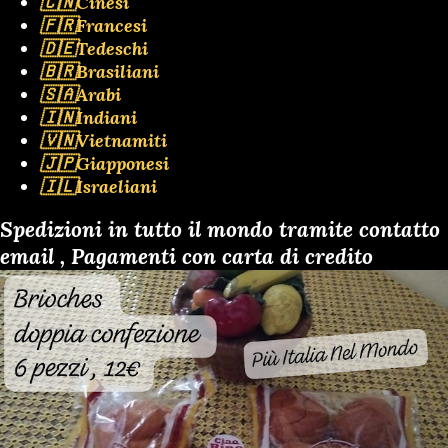
🇨🇳Cinesi
🇫🇷Francesi
🇩🇪Tedeschi
🇧🇷Brasiliani
🇸🇦Arabi
🇮🇳Indiani
🇻🇳Vietnamiti
🇯🇵Giapponesi
🇮🇱Israeliani
Spedizioni in tutto il mondo tramite contatto
email , Pagamenti con carta di credito