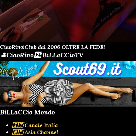
CiaoRino!Club dal 2006 OLTRE LA FEDE!
🎩CiaoRino2️⃣ BiLLaCCioTV
BiLLaCCio Mondo
🇮🇹 Canale Italia
🇳🇵 Asia Channel