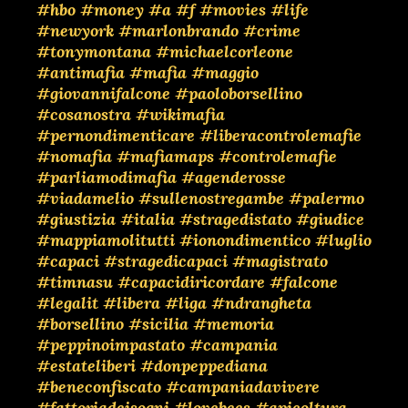
#hbo
#money
#a
#f
#movies
#life
#newyork
#marlonbrando
#crime
#tonymontana
#michaelcorleone
#antimafia
#mafia
#maggio
#giovannifalcone
#paoloborsellino
#cosanostra
#wikimafia
#pernondimenticare
#liberacontrolemafie
#nomafia
#mafiamaps
#controlemafie
#parliamodimafia
#agenderosse
#viadamelio
#sullenostregambe
#palermo
#giustizia
#italia
#stragedistato
#giudice
#mappiamolitutti
#ionondimentico
#luglio
#capaci
#stragedicapaci
#magistrato
#timnasu
#capacidiricordare
#falcone
#legalit
#libera
#liga
#ndrangheta
#borsellino
#sicilia
#memoria
#peppinoimpastato
#campania
#estateliberi
#donpeppediana
#beneconfiscato
#campaniadavivere
#fattoriadeisogni
#lovebees
#apicoltura