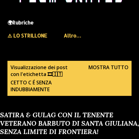
🌍Rubriche
⚠️ LO STRILLONE
Altro…
P
Visualizzazione dei post
MOSTRA TUTTO
con l'etichetta
🎞🇮🇹
o
CETTO C É SENZA
s
INDUBBIAMENTE
t
SATIRA & GULAG CON IL TENENTE
VETERANO BARBUTO DI SANTA GIULIANA,
SENZA LIMITE DI FRONTIERA!