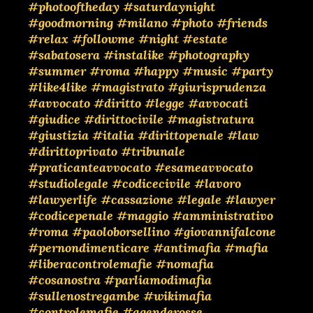
#photooftheday
#saturdaynight
#goodmorning
#milano
#photo
#friends
#relax
#followme
#night
#estate
#sabatosera
#instalike
#photography
#summer
#roma
#happy
#music
#party
#like4like
#magistrato
#giurisprudenza
#avvocato
#diritto
#legge
#avvocati
#giudice
#dirittocivile
#magistratura
#giustizia
#italia
#dirittopenale
#law
#dirittoprivato
#tribunale
#praticanteavvocato
#esameavvocato
#studiolegale
#codicecivile
#lavoro
#lawyerlife
#cassazione
#legale
#lawyer
#codicepenale
#maggio
#amministrativo
#roma
#paoloborsellino
#giovannifalcone
#pernondimenticare
#antimafia
#mafia
#liberacontrolemafie
#nomafia
#cosanostra
#parliamodimafia
#sullenostregambe
#wikimafia
#controlemafie
#agenderosse