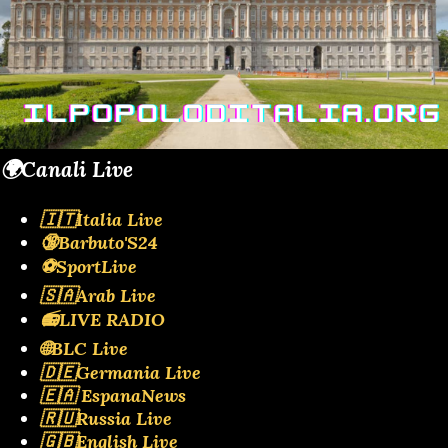
🌍Canali Live
🇮🇹Italia Live
🔞Barbuto'S24
⚽SportLive
🇸🇦Arab Live
📻LIVE RADIO
🌐BLC Live
🇩🇪Germania Live
🇪🇦 EspanaNews
🇷🇺Russia Live
🇬🇧English Live