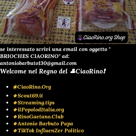
se interessato scrivi una email con oggetto "
BRIOCHES CIAORINO" ad:
antoniobarbuto130@gmail.com
Welcome nel Regno del 🎩CiaoRino❗️
☀️CiaoRino.Org
🔹Scout69.it
🔹Streaming.tips
🔹ilPopolodItalia.org
🔹RinoGaetano.Club
🔹Antonio Barbuto Papa
🔹TikTok InfluenZer Politico