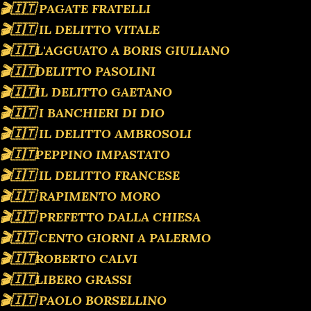
🎬🇮🇹 PAGATE FRATELLI
🎬🇮🇹 IL DELITTO VITALE
🎬🇮🇹L'AGGUATO A BORIS GIULIANO
🎬🇮🇹DELITTO PASOLINI
🎬🇮🇹IL DELITTO GAETANO
🎬🇮🇹 I BANCHIERI DI DIO
🎬🇮🇹 IL DELITTO AMBROSOLI
🎬🇮🇹PEPPINO IMPASTATO
🎬🇮🇹 IL DELITTO FRANCESE
🎬🇮🇹 RAPIMENTO MORO
🎬🇮🇹 PREFETTO DALLA CHIESA
🎬🇮🇹 CENTO GIORNI A PALERMO
🎬🇮🇹ROBERTO CALVI
🎬🇮🇹LIBERO GRASSI
🎬🇮🇹 PAOLO BORSELLINO