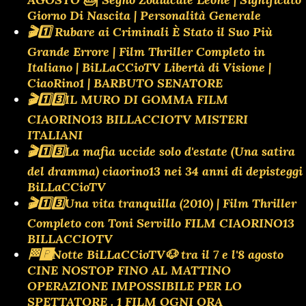
Giorno Di Nascita | Personalità Generale
🎬1️⃣ Rubare ai Criminali È Stato il Suo Più
Grande Errore | Film Thriller Completo in
Italiano | BiLLaCCioTV Libertà di Visione |
CiaoRino1 | BARBUTO SENATORE
🎬1️⃣3️⃣IL MURO DI GOMMA FILM
CIAORINO13 BILLACCIOTV MISTERI
ITALIANI
🎬1️⃣3️⃣La mafia uccide solo d'estate (Una satira
del dramma) ciaorino13 nei 34 anni di depisteggi
BiLLaCCioTV
🎬1️⃣3️⃣Una vita tranquilla (2010) | Film Thriller
Completo con Toni Servillo FILM CIAORINO13
BILLACCIOTV
🏁🅿️Notte BiLLaCCioTV🐶 tra il 7 e l'8 agosto
CINE NOSTOP FINO AL MATTINO
OPERAZIONE IMPOSSIBILE PER LO
SPETTATORE . 1 FILM OGNI ORA