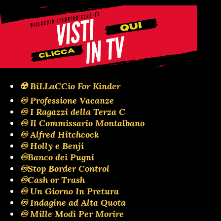
☢️ BiLLaCCio For Kinder
♾️ Professione Vacanze
♾️ I Ragazzi della Terza C
♾️ Il Commissario Montalbano
♾️ Alfred Hitchcock
♾️ Holly e Benji
♾️Banco dei Pugni
♾️Stop Border Control
♾️Cash or Trash
♾️ Un Giorno In Pretura
♾️ Indagine ad Alta Quota
♾️ Mille Modi Per Morire