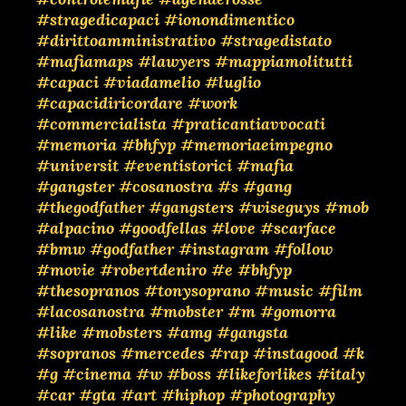
#stragedicapaci
#ionondimentico
#dirittoamministrativo
#stragedistato
#mafiamaps
#lawyers
#mappiamolitutti
#capaci
#viadamelio
#luglio
#capacidiricordare
#work
#commercialista
#praticantiavvocati
#memoria
#bhfyp
#memoriaeimpegno
#universit
#eventistorici
#mafia
#gangster
#cosanostra
#s
#gang
#thegodfather
#gangsters
#wiseguys
#mob
#alpacino
#goodfellas
#love
#scarface
#bmw
#godfather
#instagram
#follow
#movie
#robertdeniro
#e
#bhfyp
#thesopranos
#tonysoprano
#music
#film
#lacosanostra
#mobster
#m
#gomorra
#like
#mobsters
#amg
#gangsta
#sopranos
#mercedes
#rap
#instagood
#k
#g
#cinema
#w
#boss
#likeforlikes
#italy
#car
#gta
#art
#hiphop
#photography