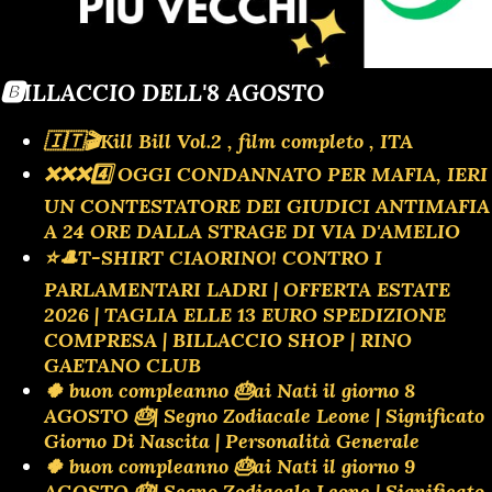
🔔La noticia del día | espana Channel | CiaoRinoTV1 mira
también
🅱️ILLACCIO DELL'8 AGOSTO
🇮🇹🎬Kill Bill Vol.2 , film completo , ITA
❌️❌️❌️4️⃣ OGGI CONDANNATO PER MAFIA, IERI
UN CONTESTATORE DEI GIUDICI ANTIMAFIA
A 24 ORE DALLA STRAGE DI VIA D'AMELIO
⭐🎩T-SHIRT CIAORINO! CONTRO I
PARLAMENTARI LADRI | OFFERTA ESTATE
2026 | TAGLIA ELLE 13 EURO SPEDIZIONE
COMPRESA | BILLACCIO SHOP | RINO
GAETANO CLUB
🍀 buon compleanno 🎂ai Nati il giorno 8
AGOSTO 🎂| Segno Zodiacale Leone | Significato
Giorno Di Nascita | Personalità Generale
🍀 buon compleanno 🎂ai Nati il giorno 9
AGOSTO 🎂| Segno Zodiacale Leone | Significato