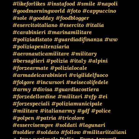
#likeforlikes
#instafood
#smile
#napoli
#goodmorningworld
#foto
#cappuccino
#sole
#goodday
#foodblogger
#esercitoitaliano
#esercito
#italia
#carabinieri
#marinamilitare
#poliziadistato
#guardiadifinanza
#ww
#poliziapenitenziaria
#aeronauticamilitare
#military
#bersaglieri
#polizia
#italy
#alpini
#forzearmate
#polizialocale
#armadeicarabinieri
#vigilidelfuoco
#folgore
#incursori
#neisecolifedele
#army
#divisa
#guardiacostiera
#forzedellordine
#militari
#vfp
#ei
#forzespeciali
#poliziamunicipale
#militare
#italianarmy
#gdf
#police
#polpen
#patria
#tricolore
#essercisempre
#soldati
#lagunari
#soldier
#soldato
#follow
#militariitaliani