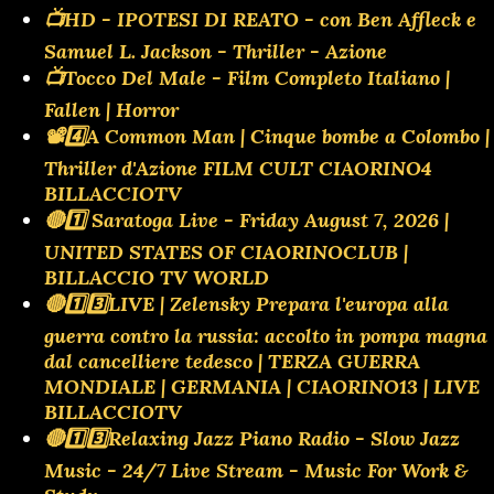
📺HD - IPOTESI DI REATO - con Ben Affleck e
Samuel L. Jackson - Thriller - Azione
📺Tocco Del Male - Film Completo Italiano |
Fallen | Horror
📽️4️⃣A Common Man | Cinque bombe a Colombo |
Thriller d'Azione FILM CULT CIAORINO4
BILLACCIOTV
🔴1️⃣ Saratoga Live - Friday August 7, 2026 |
UNITED STATES OF CIAORINOCLUB |
BILLACCIO TV WORLD
🔴1️⃣3️⃣LIVE | Zelensky Prepara l'europa alla
guerra contro la russia: accolto in pompa magna
dal cancelliere tedesco | TERZA GUERRA
MONDIALE | GERMANIA | CIAORINO13 | LIVE
BILLACCIOTV
🔴1️⃣3️⃣Relaxing Jazz Piano Radio - Slow Jazz
Music - 24/7 Live Stream - Music For Work &