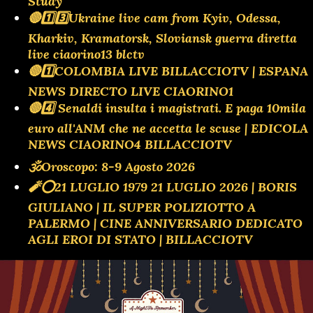
Study
🔴1️⃣3️⃣Ukraine live cam from Kyiv, Odessa,
Kharkiv, Kramatorsk, Sloviansk guerra diretta
live ciaorino13 blctv
🔴1️⃣COLOMBIA LIVE BILLACCIOTV | ESPANA
NEWS DIRECTO LIVE CIAORINO1
🔴4️⃣ Senaldi insulta i magistrati. E paga 10mila
euro all'ANM che ne accetta le scuse | EDICOLA
NEWS CIAORINO4 BILLACCIOTV
🕉Oroscopo: 8-9 Agosto 2026
🧨⭕️21 LUGLIO 1979 21 LUGLIO 2026 | BORIS
GIULIANO | IL SUPER POLIZIOTTO A
PALERMO | CINE ANNIVERSARIO DEDICATO
AGLI EROI DI STATO | BILLACCIOTV