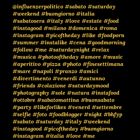
@influenzerpolitico
#sabato
#saturday
#weekend
#buongiorno
#italia
#sabatosera
#italy
#love
#estate
#food
#instagood
#milano
#domenica
#roma
#instagram
#picoftheday
#like
#foodporn
#summer
#instalike
#cena
#goodmorning
#follow
#me
#saturdaynight
#relax
#musica
#photooftheday
#amore
#music
#aperitivo
#pizza
#photo
#finesettimana
#mare
#napoli
#pranzo
#amici
#divertimento
#venerdi
#autunno
#friends
#colazione
#saturdaymood
#photography
#sole
#natura
#instafood
#ottobre
#sabatomattina
#buonsabato
#party
#likeforlikes
#venerd
#settembre
#selfie
#foto
#foodblogger
#night
#bhfyp
#sabato
#saturday
#italy
#weekend
#instagood
#picoftheday
#buongiorno
#instagram
#italia
#love
#me