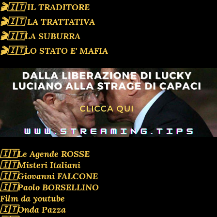
🎬🇮🇹 IL TRADITORE
🎬🇮🇹 LA TRATTATIVA
🎬🇮🇹LA SUBURRA
🎬🇮🇹LO STATO E' MAFIA
🇮🇹Le Agende ROSSE
🇮🇹Misteri Italiani
🇮🇹Giovanni FALCONE
🇮🇹Paolo BORSELLINO
Film da youtube
🇮🇹Onda Pazza