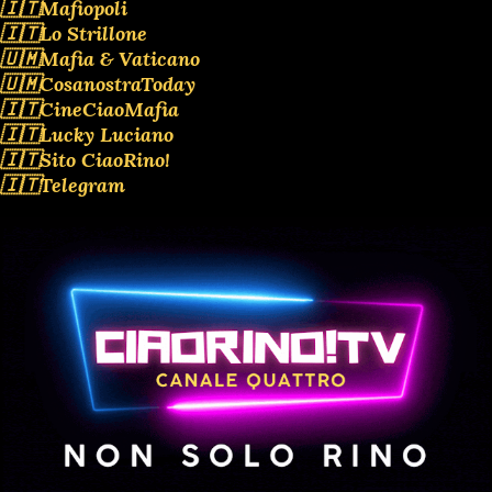
🇮🇹Mafiopoli
🇮🇹Lo Strillone
🇺🇲Mafia & Vaticano
🇺🇲CosanostraToday
🇮🇹CineCiaoMafia
🇮🇹Lucky Luciano
🇮🇹Sito CiaoRino!
🇮🇹Telegram