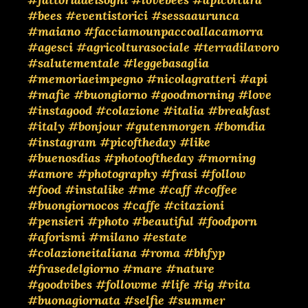
#bees
#eventistorici
#sessaaurunca
#maiano
#facciamounpaccoallacamorra
#agesci
#agricolturasociale
#terradilavoro
#salutementale
#leggebasaglia
#memoriaeimpegno
#nicolagratteri
#api
#mafie
#buongiorno
#goodmorning
#love
#instagood
#colazione
#italia
#breakfast
#italy
#bonjour
#gutenmorgen
#bomdia
#instagram
#picoftheday
#like
#buenosdias
#photooftheday
#morning
#amore
#photography
#frasi
#follow
#food
#instalike
#me
#caff
#coffee
#buongiornocos
#caffe
#citazioni
#pensieri
#photo
#beautiful
#foodporn
#aforismi
#milano
#estate
#colazioneitaliana
#roma
#bhfyp
#frasedelgiorno
#mare
#nature
#goodvibes
#followme
#life
#ig
#vita
#buonagiornata
#selfie
#summer