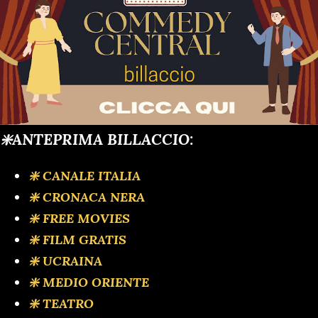
❇️ANTEPRIMA BILLACCIO:
❇️ CANALE ITALIA
❇️ CRONACA NERA
❇️ FREE MOVIES
❇️ FILM GRATIS
❇️ UCRAINA
❇️ MEDIO ORIENTE
❇️ TEATRO