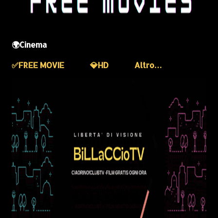
🌍Cinema
✅️FREE MOVIE
💎HD
Altro…