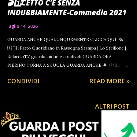
🎬1️⃣CETTO C'É SENZA
INDUBBIAMENTE-Commedia 2021
luglio 14, 2026
GUARDA ANCHE QUALUNQUEMENTE CLICCA QUI 🗞
🇮🇹Il Fatto Quotidiano in Rassegna Stampa | Lo Strillone |
BillaccioTV guarda anche e condividi GUARDA ORA
PIERINO TORNA A SCUOLA GUARDA ANCHE 🔔🇮🇹Le
notizie del giorno | 27 giugno La Settimana del tubo de Lo
CONDIVIDI
READ MORE »
Strillone del CiaoRino! guarda anche THE CARPENTER
Azione e Thriller Gratis Un tanto Caloroso Quanto
Fraterno Saluto, dal Tuo AMICONE In questa epoca
ALTRI POST
apparentemente senza luce e intrisa di Parlamentari Ladri
che non reggiamo più RILASSATI CON UN FILM GRATIS
PER GUARDARNE ALTRI International 🇲🇫🔔 L'actualité
du jour | CiaoRinoTV | Francia Channel regardez aussi 🇪🇦