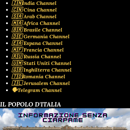
🇮🇳India Channel
🇨🇳 Cina Channel
🇸🇦 Arab Channel
🇲🇦 Africa Channel
🇧🇷 Brasile Channel
🇩🇪 Germania Channel
🇪🇦 Espana Channel
🇲🇫 Francia Channel
🇷🇺 Russia Channel
🇺🇲 Stati Uniti Channel
🇬🇧 Inghilterra Channel
🇹🇩Romania Channel
🇮🇱 Jerusalem Channel
🗣️Telegram Channel
IL POPOLO D'ITALIA