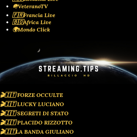
🪖VeteranoTV
🇫🇷Francia Live
🇧🇴Africa Live
🌍Mondo Click
🎬🇮🇹 FORZE OCCULTE
🎬🇮🇹 LUCKY LUCIANO
🎬🇮🇹 SEGRETI DI STATO
🎬🇮🇹 PLACIDO RIZZOTTO
🎬🇮🇹LA BANDA GIULIANO