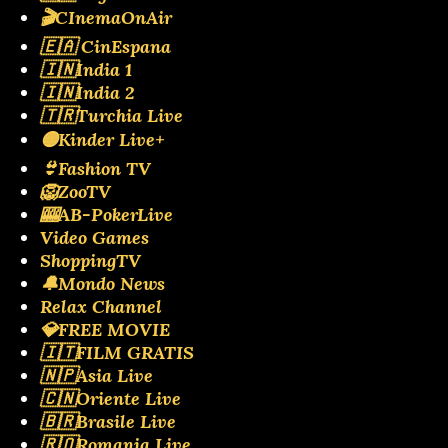
🎬CInemaOnAir
🇪🇦 CinEspana
🇮🇳India 1
🇮🇳India 2
🇹🇷Turchia Live
🟡Kinder Live+
👙Fashion TV
🦁ZooTV
🎰AB-PokerLive
Video Games
ShoppingTV
🔔Mondo News
Relax Channel
💎FREE MOVIE
🇮🇹FILM GRATIS
🇳🇵Asia Live
🇨🇳Oriente Live
🇧🇷Brasile Live
🇷🇴Romania Live