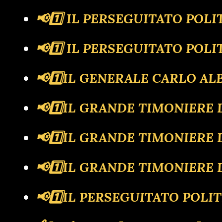
📢1️⃣ IL PERSEGUITATO PO
📢1️⃣ IL PERSEGUITATO POLIT
📢1️⃣IL GENERALE CARLO A
📢1️⃣IL GRANDE TIMONIERE
📢1️⃣IL GRANDE TIMONIERE D
📢1️⃣IL GRANDE TIMONIERE 
📢1️⃣IL PERSEGUITATO POLIT