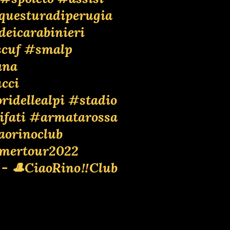
questuradiperugia
deicarabinieri
cuf
#smalp
ana
cci
ridellealpi
#stadio
ifati
#armatarossa
aorinoclub
mertour2022
 - 🎩CiaoRino‼️Club