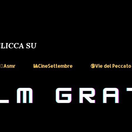
LICCA SU
🏻‍♀️Asmr
🎱CineSettembre
🔞Vie del Peccato