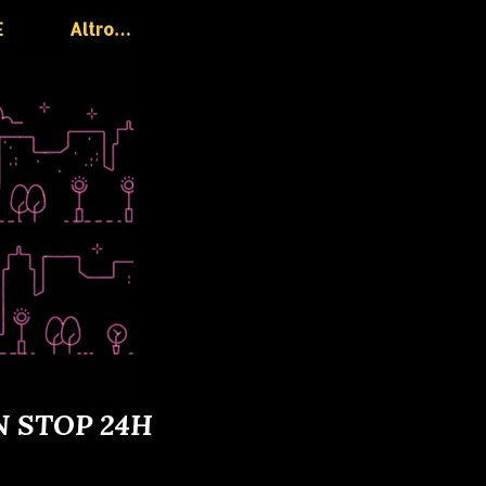
E
Altro…
N STOP 24H