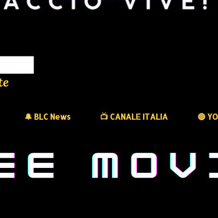
te
🔔 BLC News
📺 CANALE ITALIA
🔴 Y