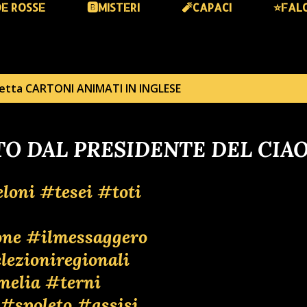
DE ROSSE
🅱️MISTERI
🧨CAPACI
⭐️FAL
hetta
CARTONI ANIMATI IN INGLESE
O DAL PRESIDENTE DEL CIA
loni
#tesei
#toti
one
#ilmessaggero
lezioniregionali
melia
#terni
#spoleto
#assisi