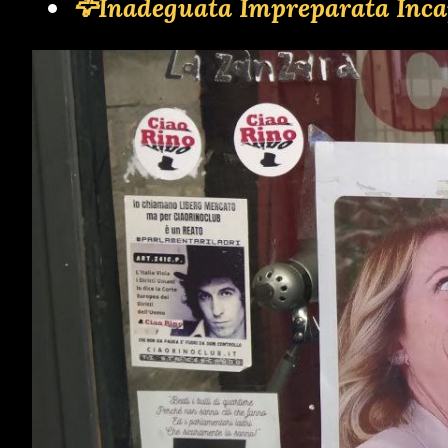
🦅Inadeguata Impreparata Inca