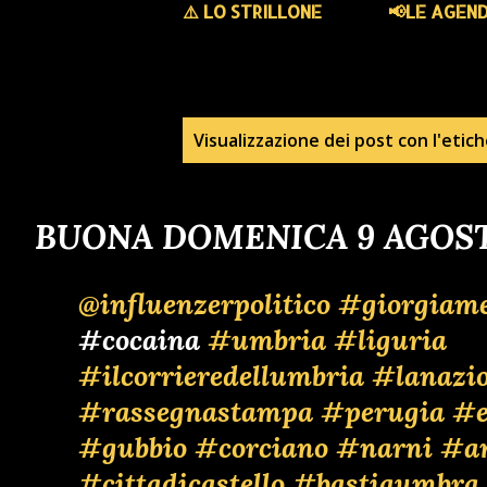
⚠️ LO STRILLONE
📢LE AGEN
P
Visualizzazione dei post con l'etic
o
BUONA DOMENICA 9 AGOST
s
t
@influenzerpolitico
#giorgiame
#cocaina
#umbria
#liguria
#ilcorrieredellumbria
#lanazi
#rassegnastampa
#perugia
#e
#gubbio
#corciano
#narni
#a
#cittadicastello
#bastiaumbra