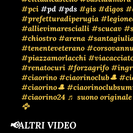
#pci
#pd #pds
#gis
#digos
#
#prefetturadiperugia
#legione
#allievimarescialli
#scucav
#s
#chiostro
#arena
#santagiuli
#tenenteveterano
#corsovannu
#piazzamorlacchi
#viacacciato
#renatocuri
#forzagrifo
#ingr
#ciaorino
#ciaorinoclub🎩
#ci
#ciaorino🎩
#ciaorinoclubsum
#ciaorino24
♬ suono originale
🦅
📢ALTRI VIDEO