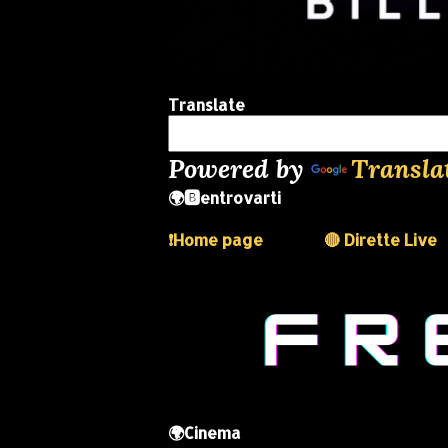
Translate
Powered by
Transla
🌍🅱️entrovarti
❗️Home page
🔴 Dirette Live
🌍Cinema