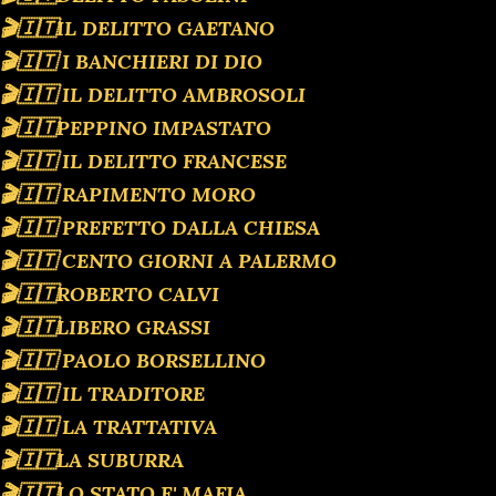
🎬🇮🇹IL DELITTO GAETANO
🎬🇮🇹 I BANCHIERI DI DIO
🎬🇮🇹 IL DELITTO AMBROSOLI
🎬🇮🇹PEPPINO IMPASTATO
🎬🇮🇹 IL DELITTO FRANCESE
🎬🇮🇹 RAPIMENTO MORO
🎬🇮🇹 PREFETTO DALLA CHIESA
🎬🇮🇹 CENTO GIORNI A PALERMO
🎬🇮🇹ROBERTO CALVI
🎬🇮🇹LIBERO GRASSI
🎬🇮🇹 PAOLO BORSELLINO
🎬🇮🇹 IL TRADITORE
🎬🇮🇹 LA TRATTATIVA
🎬🇮🇹LA SUBURRA
🎬🇮🇹LO STATO E' MAFIA