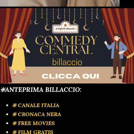
❇️ANTEPRIMA BILLACCIO:
❇️ CANALE ITALIA
❇️ CRONACA NERA
❇️ FREE MOVIES
❇️ FILM GRATIS