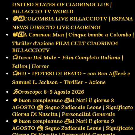
UNITED STATES OF CIAORINOCLUB |
BILLACCIO TV WORLD
🔴1️⃣COLOMBIA LIVE BILLACCIOTV | ESPANA
NEWS DIRECTO LIVE CIAORINO1
📽️4️⃣A Common Man | Cinque bombe a Colombo |
Thriller d'Azione FILM CULT CIAORINO4
BILLACCIOTV
📺Tocco Del Male - Film Completo Italiano |
Fallen | Horror
📺HD - IPOTESI DI REATO - con Ben Affleck e
Samuel L. Jackson - Thriller - Azione
🕉Oroscopo: 8-9 Agosto 2026
🍀 buon compleanno 🎂ai Nati il giorno 8
AGOSTO 🎂| Segno Zodiacale Leone | Significato
Giorno Di Nascita | Personalità Generale
🍀 buon compleanno 🎂ai Nati il giorno 9
AGOSTO 🎂| Segno Zodiacale Leone | Significato
Giorno Di Nascita | Personalità Generale