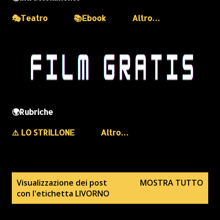
🎭Teatro
📚Ebook
Altro…
🌍Rubriche
⚠️ LO STRILLONE
Altro…
P
Visualizzazione dei post
MOSTRA TUTTO
con l'etichetta
LIVORNO
o
s