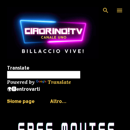
Passa ai contenuti principali
Translate
Powered by
Translate
🌍🅱️entrovarti
❗️Home page
Altro…