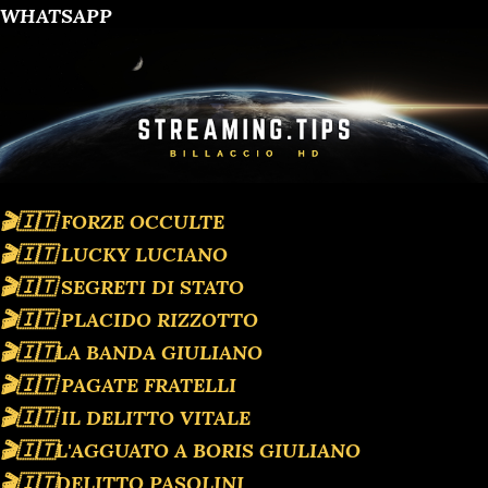
WHATSAPP
🎬🇮🇹 FORZE OCCULTE
🎬🇮🇹 LUCKY LUCIANO
🎬🇮🇹 SEGRETI DI STATO
🎬🇮🇹 PLACIDO RIZZOTTO
🎬🇮🇹LA BANDA GIULIANO
🎬🇮🇹 PAGATE FRATELLI
🎬🇮🇹 IL DELITTO VITALE
🎬🇮🇹L'AGGUATO A BORIS GIULIANO
🎬🇮🇹DELITTO PASOLINI