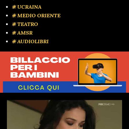
❇️ UCRAINA
❇️ MEDIO ORIENTE
❇️ TEATRO
❇️ AMSR
❇️ AUDIOLIBRI