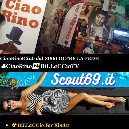
CiaoRino!Club dal 2006 OLTRE LA FEDE!
🎩CiaoRino2️⃣ BiLLaCCioTV
☢️ BiLLaCCio For Kinder