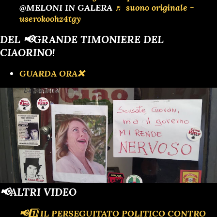
@MELONI IN GALERA
♬ suono originale -
userokoohz4tgy
DEL 📢GRANDE TIMONIERE DEL
CIAORINO!
GUARDA ORA❌️
📢ALTRI VIDEO
📢1️⃣ IL PERSEGUITATO POLITICO CONTRO