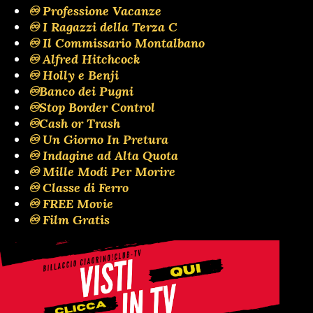
♾️ Professione Vacanze
♾️ I Ragazzi della Terza C
♾️ Il Commissario Montalbano
♾️ Alfred Hitchcock
♾️ Holly e Benji
♾️Banco dei Pugni
♾️Stop Border Control
♾️Cash or Trash
♾️ Un Giorno In Pretura
♾️ Indagine ad Alta Quota
♾️ Mille Modi Per Morire
♾️ Classe di Ferro
♾️ FREE Movie
♾️ Film Gratis