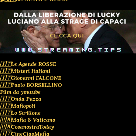
🇮🇹Le Agende ROSSE
🇮🇹Misteri Italiani
🇮🇹Giovanni FALCONE
🇮🇹Paolo BORSELLINO
Film da youtube
🇮🇹Onda Pazza
🇮🇹Mafiopoli
🇮🇹Lo Strillone
🇺🇲Mafia & Vaticano
🇺🇲CosanostraToday
🇮🇹CineCiaoMafia