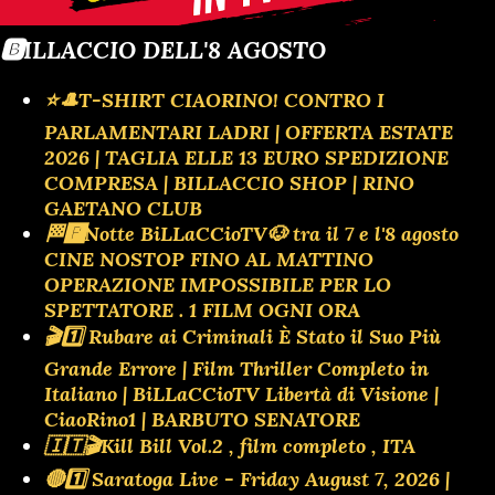
🅱️ILLACCIO DELL'8 AGOSTO
⭐🎩T-SHIRT CIAORINO! CONTRO I
PARLAMENTARI LADRI | OFFERTA ESTATE
2026 | TAGLIA ELLE 13 EURO SPEDIZIONE
COMPRESA | BILLACCIO SHOP | RINO
GAETANO CLUB
🏁🅿️Notte BiLLaCCioTV🐶 tra il 7 e l'8 agosto
CINE NOSTOP FINO AL MATTINO
OPERAZIONE IMPOSSIBILE PER LO
SPETTATORE . 1 FILM OGNI ORA
🎬1️⃣ Rubare ai Criminali È Stato il Suo Più
Grande Errore | Film Thriller Completo in
Italiano | BiLLaCCioTV Libertà di Visione |
CiaoRino1 | BARBUTO SENATORE
🇮🇹🎬Kill Bill Vol.2 , film completo , ITA
🔴1️⃣ Saratoga Live - Friday August 7, 2026 |