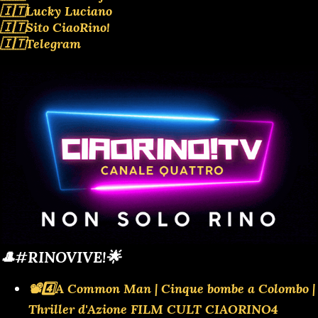
🇮🇹Lucky Luciano
🇮🇹Sito CiaoRino!
🇮🇹Telegram
🎩#RINOVIVE!🌟
📽️4️⃣A Common Man | Cinque bombe a Colombo |
Thriller d'Azione FILM CULT CIAORINO4