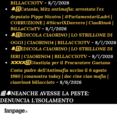
BILLACCIOTV
- 8/7/2026
🔔4️⃣Catania, blitz antimafia: arrestato l'ex
deputato Pippo Nicotra | #ParlamentariLadri |
CORRUZIONE | #SicuriXDavvero | CiaoRino4 |
BiLLaCCioTV
- 8/7/2026
🔔4️⃣EDICOLA CIAORINO | LO STRILLONE DI
OGGI | CIAORINO4 | BILLACCIOTV
- 8/7/2026
🔔4️⃣EDICOLA CIAORINO | LO STRILLONE DI
IERI | CIAORINO4 | BILLACCIOTV
- 8/7/2026
❌️❌️❌️❌️6️⃣Giustizia per il Procuratore Gaetano
Costa padre dell'Antimafia ucciso il 6 agosto
1980 | cosanostra today | doc cine ciao mafia |
ciaorino4 billacciotv
- 8/6/2026
📰🔔NEANCHE AVESSE LA PESTE:
DENUNCIA L'ISOLAMENTO