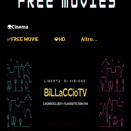
🌍Cinema
✅️FREE MOVIE
💎HD
Altro…