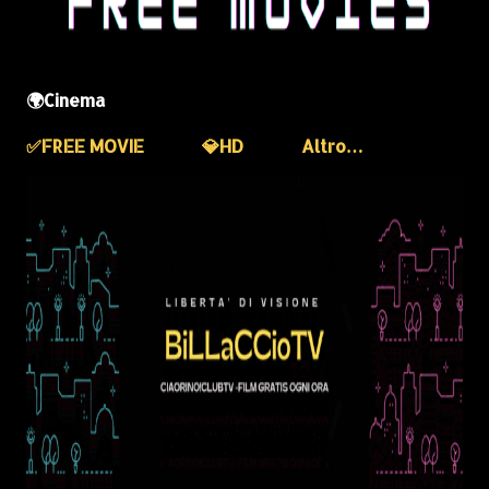
🌍Cinema
✅️FREE MOVIE
💎HD
Altro…