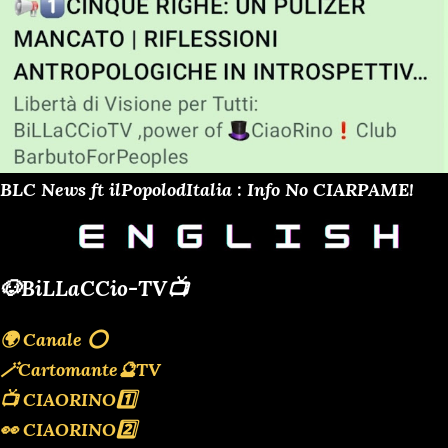
BLC News ft ilPopolodItalia : Info No CIARPAME!
🐶BiLLaCCio-TV📺
🌍 Canale ⭕️
🪄Cartomante🔮TV
📺 CIAORINO1️⃣
👀 CIAORINO2️⃣