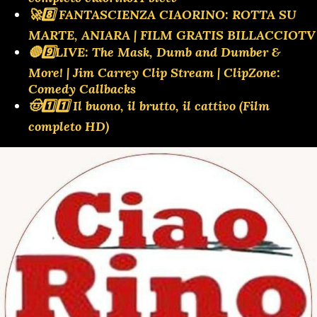
🚀8️⃣ FANTASCIENZA CIAORINO: ROTTA SU
MARTE, ANIARA | FILM GRATIS BILLACCIOTV
🔴9️⃣LIVE: The Mask, Dumb and Dumber &
More! | Jim Carrey Clip Stream | ClipZone:
Comedy Callbacks
🤠1️⃣1️⃣ Il buono, il brutto, il cattivo (Film
completo HD)