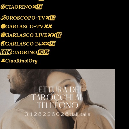
🛟CIAORINO❌️8️⃣
🕉OROSCOPO-TV❌️9️⃣
🟡GARLASCO-TV❌️❌️
🔴GARLASCO LIVE❌️❌️1️⃣
🌏GARLASCO 24❌️❌️2️⃣
🇩🇪CIAORINO3️⃣3️⃣
🎩CiaoRino!Org