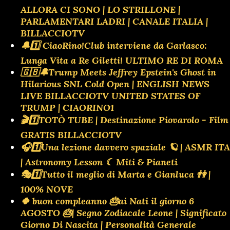
ALLORA CI SONO | LO STRILLONE |
PARLAMENTARI LADRI | CANALE ITALIA |
BILLACCIOTV
🔔1️⃣ CiaoRino!Club interviene da Garlasco:
Lunga Vita a Re Giletti! ULTIMO RE DI ROMA
🇬🇧🔔Trump Meets Jeffrey Epstein's Ghost in
Hilarious SNL Cold Open | ENGLISH NEWS
LIVE BILLACCIOTV UNITED STATES OF
TRUMP | CIAORINO1
🎬1️⃣TOTÒ TUBE | Destinazione Piovarolo - Film
GRATIS BILLACCIOTV
🎧1️⃣Una lezione davvero spaziale 🪐 | ASMR ITA
| Astronomy Lesson ☾ Miti & Pianeti
🎭1️⃣Tutto il meglio di Marta e Gianluca 👫 |
100% NOVE
🍀 buon compleanno 🎂ai Nati il giorno 6
AGOSTO 🎂| Segno Zodiacale Leone | Significato
Giorno Di Nascita | Personalità Generale