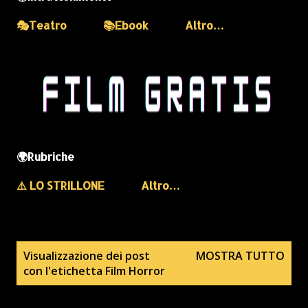
🎭Teatro
📚Ebook
Altro…
🌍Rubriche
⚠️ LO STRILLONE
Altro…
P
Visualizzazione dei post
MOSTRA TUTTO
con l'etichetta
Film Horror
o
s