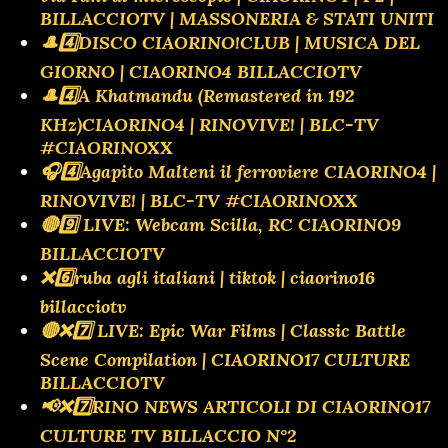
BILLACCIOTV | MASSONERIA & STATI UNITI
🎩4️⃣DISCO CIAORINO!CLUB | MUSICA DEL
GIORNO | CIAORINO4 BILLACCIOTV
🎩4️⃣A Khatmandu (Remastered in 192
KHz)CIAORINO4 | RINOVIVE! | BLC-TV
#CIAORINOXX
🎧4️⃣Agapito Malteni il ferroviere CIAORINO4 |
RINOVIVE! | BLC-TV #CIAORINOXX
🔴9️⃣ LIVE: Webcam Scilla, RC CIAORINO9
BILLACCIOTV
❌️6️⃣ruba agli italiani | tiktok | ciaorino16
billacciotv
🔴❌️7️⃣ LIVE: Epic War Films | Classic Battle
Scene Compilation | CIAORINO17 CULTURE
BILLACCIOTV
📢❌️7️⃣RINO NEWS ARTICOLI DI CIAORINO17
CULTURE TV BILLACCIO N°2