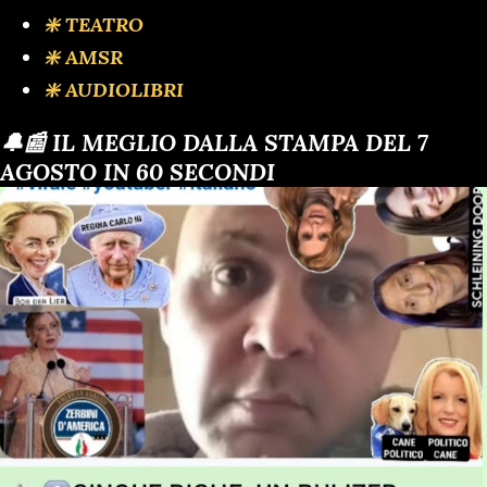
❇️ TEATRO
❇️ AMSR
❇️ AUDIOLIBRI
🔔📰 IL MEGLIO DALLA STAMPA DEL 7
AGOSTO IN 60 SECONDI