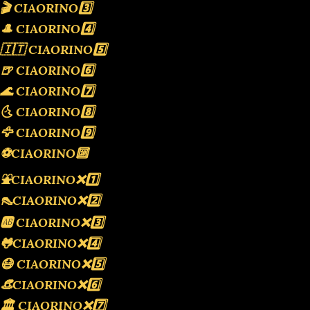
🎬 CIAORINO3️⃣
🎩 CIAORINO4️⃣
🇮🇹 CIAORINO5️⃣
🍺 CIAORINO6️⃣
🌊 CIAORINO7️⃣
🌜 CIAORINO8️⃣
🦅 CIAORINO9️⃣
⚽️CIAORINO🔟
⛲️CIAORINO❌️1️⃣
👠CIAORINO❌️2️⃣
🆎 CIAORINO❌️3️⃣
🐸CIAORINO❌️4️⃣
😷 CIAORINO❌️5️⃣
👒CIAORINO❌️6️⃣
🏛 CIAORINO❌️7️⃣