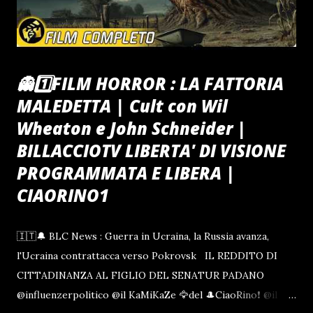
scatenerebbe l'ira delle sinistre presenze che appaiono...
👻1️⃣FILM HORROR : LA FATTORIA
MALEDETTA | Cult con Wil
Wheaton e John Schneider |
BILLACCIOTV LIBERTA' DI VISIONE
PROGRAMMATA E LIBERA |
CIAORINO1
🇮🇹🔔 BLC News : Guerra in Ucraina, la Russia avanza,
l'Ucraina contrattacca verso Pokrovsk IL REDDITO DI
CITTADINANZA AL FIGLIO DEL SENATUR PADANO
@influenzerpolitico @il KaMiKaZe 🦅del 🎩CiaoRino❗ @il