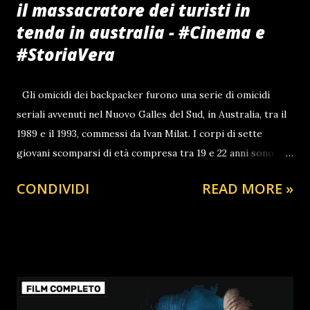
il massacratore dei turisti in
tenda in australia - #Cinema e
#StoriaVera
Gli omicidi dei backpacker furono una serie di omicidi
seriali avvenuti nel Nuovo Galles del Sud, in Australia, tra il
1989 e il 1993, commessi da Ivan Milat. I corpi di sette
giovani scomparsi di età compresa tra 19 e 22 anni sono
stati scoperti parzialmente sepolti nella Belanglo State
CONDIVIDI
READ MORE »
Forest, a 15 chilometri (9,3 miglia) a sud-ovest della città di
Berrima, nel Nuovo Galles del Sud. Cinque delle vittime
erano backpackers stranieri (tre tedeschi, due britannici) e
due australiani di Melbourne. Ivan Milat Milat è stato
riconosciuto colpevole degli omicidi il 27 luglio 1996 ed è
stato condannato a sette ergastoli consecutivi, oltre a 18
anni senza condizionale. È morto in carcere il 27 ottobre