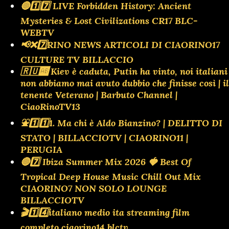
🔴1️⃣7️⃣ LIVE Forbidden History: Ancient
Mysteries & Lost Civilizations CR17 BLC-
WEBTV
📢❌️7️⃣RINO NEWS ARTICOLI DI CIAORINO17
CULTURE TV BILLACCIO
🇷🇺🆎 Kiev è caduta, Putin ha vinto, noi italiani
non abbiamo mai avuto dubbio che finisse così | il
tenente Veterano | Barbuto Channel |
CiaoRinoTV13
⛲️1️⃣1️⃣1. Ma chi è Aldo Bianzino? | DELITTO DI
STATO | BILLACCIOTV | CIAORINO11 |
PERUGIA
🔴7️⃣ Ibiza Summer Mix 2026 🍓 Best Of
Tropical Deep House Music Chill Out Mix
CIAORINO7 NON SOLO LOUNGE
BILLACCIOTV
🎬1️⃣4️⃣italiano medio ita streaming film
completo ciaorino14 blctv