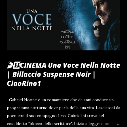
2019, senza aver mai confessato gli omicidi per i quali era
stato condannato. Belanglo State Forest Fino alla metà
degli anni 1990, l'autostop in Australia era visto come un
mezzo di viaggio avventuroso e poco costoso, se non
completamente sicuro. Tuttavia, cas...
🎬1️⃣CINEMA Una Voce Nella Notte
| Billaccio Suspense Noir |
CiaoRino1
Gabriel Noone è un romanziere che da anni conduce un
programma notturno dove parla della sua vita. Lasciatosi da
poco con il suo compagno Jess, Gabriel si trova nel
cosiddetto "blocco dello scrittore". Inizia a leggere un libro,