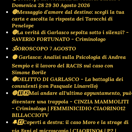
Domenica 28 29 30 Agosto 2026
🔴Messaggio d’amore dal destino: scegli la tua
carta e ascolta la risposta dei Tarocchi di
Penelope
🔴La verità di Garlasco sepolta sotto i silenzi? -
SAVERIO FORTUNATO - Criminologo
🕉OROSCOPO 7 AGOSTO
🟡 Garlasco: Analisi sulla Psicologia di Andrea
Sempio e il lavoro del RACIS sul caso con
Simone Borile
🔴DELITTO DI GARLASCO - La battaglia dei
consulenti (con Pasquale Linarello)
🔴1️⃣2️⃣Mai andare all'ultimo appuntamento, può
diventare una trappola - CINZIA MAMMOLITI
- Criminologa | FEMMINICIDIO CIAORINO12
BILLACCIOTV
🔔4️⃣Coperti a destra: il caso Moro e la strage di
via Fani al microscopio | CIAORINO4 | P2 |