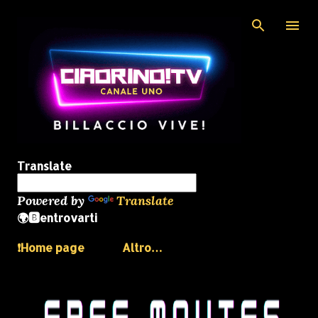
Passa ai contenuti principali
Translate
Powered by
Translate
🌍🅱️entrovarti
❗️Home page
Altro…