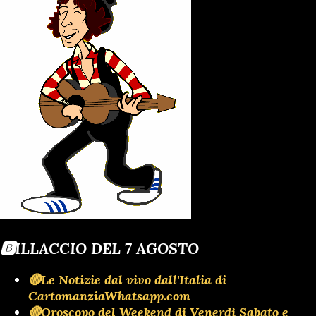
🅱️ILLACCIO DEL 7 AGOSTO
🔴Le Notizie dal vivo dall'Italia di
CartomanziaWhatsapp.com
🔴Oroscopo del Weekend di Venerdì Sabato e