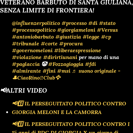
VETERANO BARBUTO DI SANTA GIULIANA,
SENZA LIMITE DI FRONTIERA!
@influenzerpolitico
#processo
#di
#stato
#processopolitico
#giorgiameloni
#Versus
#antoniobarbuto
#giustizia
#legge
#cp
#tribunale
#corte
#procura
#governomeloni
#liberaespressione
#violazione
#dirirtiunani
per mano di una
#paglaccia
🤡
#Fozzagioggia
#fdi
#almirante
#fini
#msi
♬ suono originale -
🎩CiaoRino‼️Club🦅
📢ALTRI VIDEO
📢1️⃣ IL PERSEGUITATO POLITICO CONTRO
GIORGIA MELONI E LA CAMORRA
📢1️⃣ IL PERSEGUITATO POLITICO CONTRO I
15 anni di RDC DI GIORGIA X un giorno di