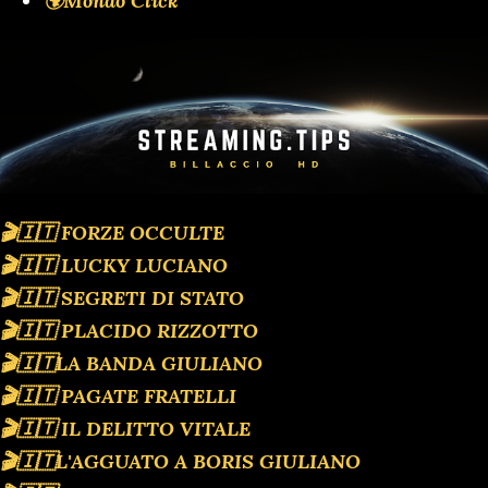
🌍Mondo Click
🎬🇮🇹 FORZE OCCULTE
🎬🇮🇹 LUCKY LUCIANO
🎬🇮🇹 SEGRETI DI STATO
🎬🇮🇹 PLACIDO RIZZOTTO
🎬🇮🇹LA BANDA GIULIANO
🎬🇮🇹 PAGATE FRATELLI
🎬🇮🇹 IL DELITTO VITALE
🎬🇮🇹L'AGGUATO A BORIS GIULIANO