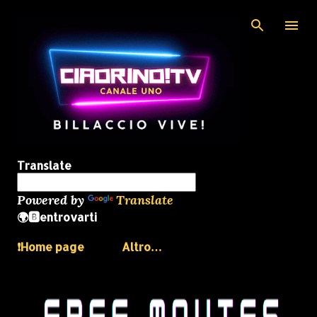
Passa ai contenuti principali
Translate
Powered by
Translate
🌍🅱️entrovarti
❗️Home page
Altro…