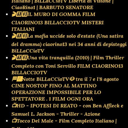
Italiano | BiLLaCCioTV Libertà di Visione |
CiaoRino1 | BARBUTO SENATORE
🎬1️⃣3️⃣IL MURO DI GOMMA FILM
CIAORINO13 BILLACCIOTV MISTERI
ITALIANI
🎬1️⃣3️⃣La mafia uccide solo d'estate (Una satira
del dramma) ciaorino13 nei 34 anni di depisteggi
BiLLaCCioTV
🎬1️⃣3️⃣Una vita tranquilla (2010) | Film Thriller
Completo con Toni Servillo FILM CIAORINO13
BILLACCIOTV
🏁🅿️Notte BiLLaCCioTV🐶 tra il 7 e l'8 agosto
CINE NOSTOP FINO AL MATTINO
OPERAZIONE IMPOSSIBILE PER LO
SPETTATORE . 1 FILM OGNI ORA
📺HD - IPOTESI DI REATO - con Ben Affleck e
Samuel L. Jackson - Thriller - Azione
📺Tocco Del Male - Film Completo Italiano |