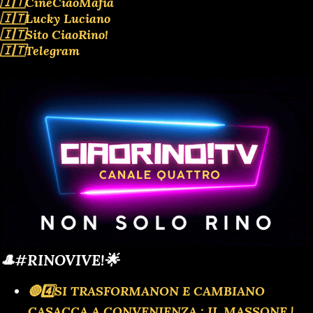
🇮🇹CineCiaoMafia
🇮🇹Lucky Luciano
🇮🇹Sito CiaoRino!
🇮🇹Telegram
🎩#RINOVIVE!🌟
🔴4️⃣SI TRASFORMANON E CAMBIANO
CASACCA A CONVENIENZA : IL MASSONE |