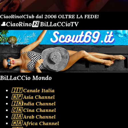
CiaoRino!Club dal 2006 OLTRE LA FEDE!
🎩CiaoRino2️⃣ BiLLaCCioTV
BiLLaCCio Mondo
🇮🇹 Canale Italia
🇳🇵 Asia Channel
🇮🇳India Channel
🇨🇳 Cina Channel
🇸🇦 Arab Channel
🇲🇦 Africa Channel