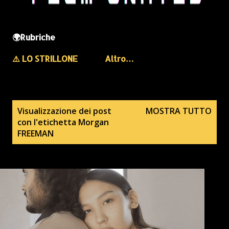
🌍Rubriche
⚠️ LO STRILLONE
Altro…
P
Visualizzazione dei post
MOSTRA TUTTO
con l'etichetta
Morgan
o
FREEMAN
s
t