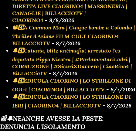
DIRETTA LIVE CIAORINO4 | MASSONERIA |
CANAGLIE | BILLACCIOTV |
CIAORINO4
- 8/8/2026
📽️4️⃣A Common Man | Cinque bombe a Colombo |
Thriller d'Azione FILM CULT CIAORINO4
BILLACCIOTV
- 8/7/2026
🔔4️⃣Catania, blitz antimafia: arrestato l'ex
deputato Pippo Nicotra | #ParlamentariLadri |
CORRUZIONE | #SicuriXDavvero | CiaoRino4 |
BiLLaCCioTV
- 8/7/2026
🔔4️⃣EDICOLA CIAORINO | LO STRILLONE DI
OGGI | CIAORINO4 | BILLACCIOTV
- 8/7/2026
🔔4️⃣EDICOLA CIAORINO | LO STRILLONE DI
IERI | CIAORINO4 | BILLACCIOTV
- 8/7/2026
📰🔔NEANCHE AVESSE LA PESTE:
DENUNCIA L'ISOLAMENTO