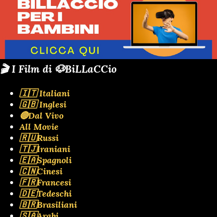
🎬 I Film di 🐶BiLLaCCio
🇮🇹 Italiani
🇬🇧 Inglesi
🔴Dal Vivo
All Movie
🇷🇺Russi
🇹🇯Iraniani
🇪🇦Spagnoli
🇨🇳Cinesi
🇫🇷Francesi
🇩🇪Tedeschi
🇧🇷Brasiliani
🇸🇦Arabi