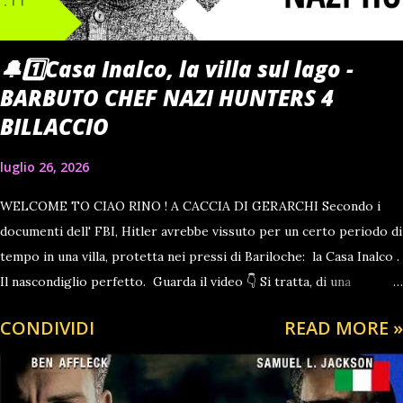
🔔1️⃣Casa Inalco, la villa sul lago -
BARBUTO CHEF NAZI HUNTERS 4
BILLACCIO
luglio 26, 2026
WELCOME TO CIAO RINO ! A CACCIA DI GERARCHI Secondo i
documenti dell' FBI, Hitler avrebbe vissuto per un certo periodo di
tempo in una villa, protetta nei pressi di Bariloche: la Casa Inalco .
Il nascondiglio perfetto. Guarda il video 👇 Si tratta, di una
residenza a diversi chilometri dalla città, circondata da 180 ettari di
CONDIVIDI
READ MORE »
fitta foresta e accessibile solo dal lago, nei pressi del quale si
trovano due isolette che ne nascondo la vista. Nessuna strada
raggiunge la villa. Tutto quello che si sa è che tutto quel terreno