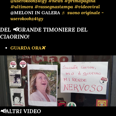
@userokoohz4tgy
#news
#primapagina
#ultimora
#rassegnastampa
#videoviral
@MELONI IN GALERA
♬ suono originale -
userokoohz4tgy
DEL 📢GRANDE TIMONIERE DEL
CIAORINO!
GUARDA ORA❌️
📢ALTRI VIDEO