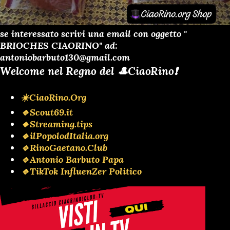
se interessato scrivi una email con oggetto "
BRIOCHES CIAORINO" ad:
antoniobarbuto130@gmail.com
Welcome nel Regno del 🎩CiaoRino❗️
☀️CiaoRino.Org
🔹Scout69.it
🔹Streaming.tips
🔹ilPopolodItalia.org
🔹RinoGaetano.Club
🔹Antonio Barbuto Papa
🔹TikTok InfluenZer Politico