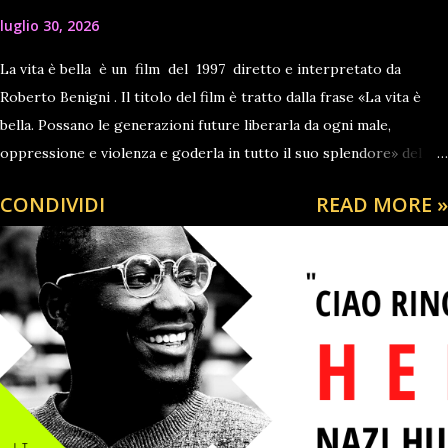
luglio 30, 2026
La vita è bella è un film del 1997 diretto e interpretato da
Roberto Benigni . Il titolo del film è tratto dalla frase «La vita è
bella. Possano le generazioni future liberarla da ogni male,
oppressione e violenza e goderla in tutto il suo splendore» del
testamento di Lev Trotsky [1] . Vincitore di tre Premi Oscar :
CONDIVIDI
READ MORE »
miglior film straniero , miglior attore protagonista ( Roberto
Benigni ) e migliore colonna sonora ( Nicola Piovani ), su sette
nomination totali, la pellicola vede protagonista Guido Orefice,
uomo ebreo ilare e giocoso, che - deportato insieme alla sua
famiglia in un lager nazista - cercherà di proteggere il figlio dagli
orrori dell' Olocausto , facendogli credere che tutto ciò che
vedono sia parte di un fantastico gioco in cui dovranno affrontare
prove durissime per vincere il meraviglioso premio finale. Fu
presentato in concorso al 51º Festival di Cannes , dove v...