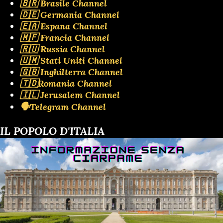
🇧🇷 Brasile Channel
🇩🇪 Germania Channel
🇪🇦 Espana Channel
🇲🇫 Francia Channel
🇷🇺 Russia Channel
🇺🇲 Stati Uniti Channel
🇬🇧 Inghilterra Channel
🇹🇩Romania Channel
🇮🇱 Jerusalem Channel
🗣️Telegram Channel
IL POPOLO D'ITALIA