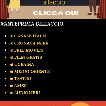
❇️ANTEPRIMA BILLACCIO:
❇️ CANALE ITALIA
❇️ CRONACA NERA
❇️ FREE MOVIES
❇️ FILM GRATIS
❇️ UCRAINA
❇️ MEDIO ORIENTE
❇️ TEATRO
❇️ AMSR
❇️ AUDIOLIBRI