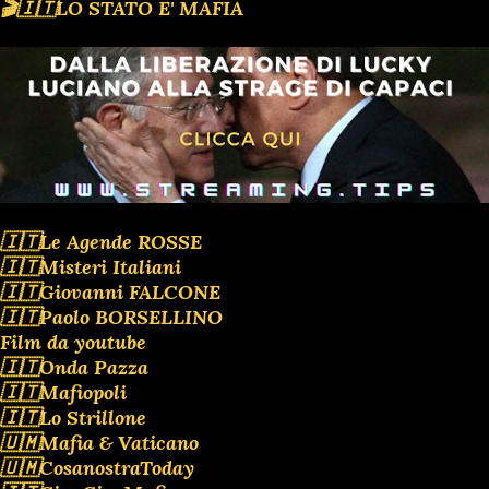
🎬🇮🇹LO STATO E' MAFIA
🇮🇹Le Agende ROSSE
🇮🇹Misteri Italiani
🇮🇹Giovanni FALCONE
🇮🇹Paolo BORSELLINO
Film da youtube
🇮🇹Onda Pazza
🇮🇹Mafiopoli
🇮🇹Lo Strillone
🇺🇲Mafia & Vaticano
🇺🇲CosanostraToday