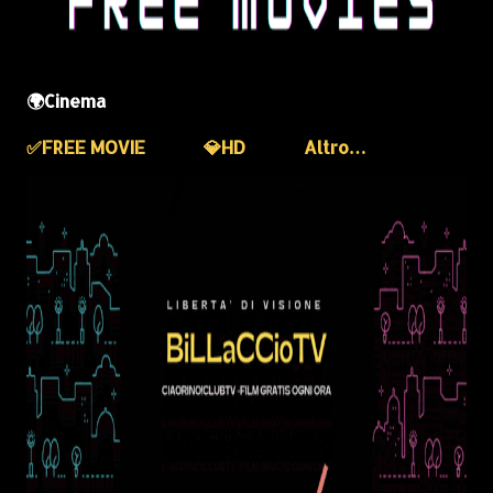
🌍Cinema
✅️FREE MOVIE
💎HD
Altro…