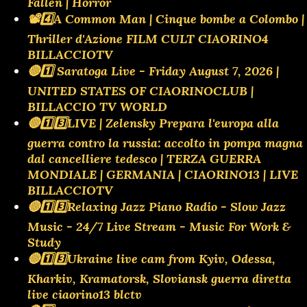
Fallen | Horror
📽️4️⃣A Common Man | Cinque bombe a Colombo |
Thriller d'Azione FILM CULT CIAORINO4
BILLACCIOTV
🔴1️⃣ Saratoga Live - Friday August 7, 2026 |
UNITED STATES OF CIAORINOCLUB |
BILLACCIO TV WORLD
🔴1️⃣3️⃣LIVE | Zelensky Prepara l'europa alla
guerra contro la russia: accolto in pompa magna
dal cancelliere tedesco | TERZA GUERRA
MONDIALE | GERMANIA | CIAORINO13 | LIVE
BILLACCIOTV
🔴1️⃣3️⃣Relaxing Jazz Piano Radio - Slow Jazz
Music - 24/7 Live Stream - Music For Work &
Study
🔴1️⃣3️⃣Ukraine live cam from Kyiv, Odessa,
Kharkiv, Kramatorsk, Sloviansk guerra diretta
live ciaorino13 blctv