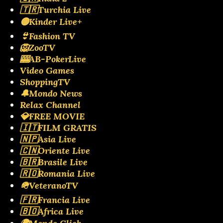
🇹🇷Turchia Live
🟡Kinder Live+
👙Fashion TV
🦁ZooTV
🎰AB-PokerLive
Video Games
ShoppingTV
🔔Mondo News
Relax Channel
💎FREE MOVIE
🇮🇹FILM GRATIS
🇳🇵Asia Live
🇨🇳Oriente Live
🇧🇷Brasile Live
🇷🇴Romania Live
🪖VeteranoTV
🇫🇷Francia Live
🇧🇴Africa Live