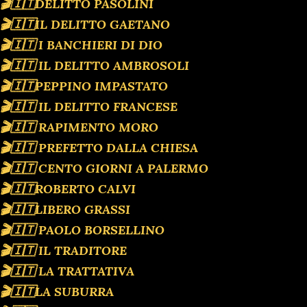
🎬🇮🇹DELITTO PASOLINI
🎬🇮🇹IL DELITTO GAETANO
🎬🇮🇹 I BANCHIERI DI DIO
🎬🇮🇹 IL DELITTO AMBROSOLI
🎬🇮🇹PEPPINO IMPASTATO
🎬🇮🇹 IL DELITTO FRANCESE
🎬🇮🇹 RAPIMENTO MORO
🎬🇮🇹 PREFETTO DALLA CHIESA
🎬🇮🇹 CENTO GIORNI A PALERMO
🎬🇮🇹ROBERTO CALVI
🎬🇮🇹LIBERO GRASSI
🎬🇮🇹 PAOLO BORSELLINO
🎬🇮🇹 IL TRADITORE
🎬🇮🇹 LA TRATTATIVA
🎬🇮🇹LA SUBURRA