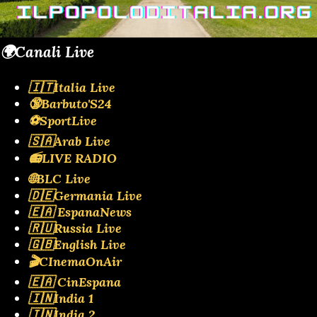
🌍Canali Live
🇮🇹Italia Live
🔞Barbuto'S24
⚽SportLive
🇸🇦Arab Live
📻LIVE RADIO
🌐BLC Live
🇩🇪Germania Live
🇪🇦 EspanaNews
🇷🇺Russia Live
🇬🇧English Live
🎬CInemaOnAir
🇪🇦 CinEspana
🇮🇳India 1
🇮🇳India 2