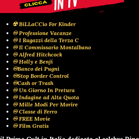
☢️ BiLLaCCio For Kinder
♾️ Professione Vacanze
♾️ I Ragazzi della Terza C
♾️ Il Commissario Montalbano
♾️ Alfred Hitchcock
♾️ Holly e Benji
♾️Banco dei Pugni
♾️Stop Border Control
♾️Cash or Trash
♾️ Un Giorno In Pretura
♾️ Indagine ad Alta Quota
♾️ Mille Modi Per Morire
♾️ Classe di Ferro
♾️ FREE Movie
♾️ Film Gratis