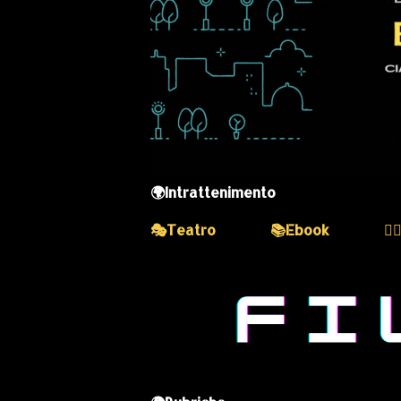
🌍Intrattenimento
🎭Teatro
📚Ebook
💆