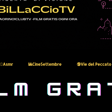
🏻‍♀️Asmr
🎱CineSettembre
🔞Vie del Peccato