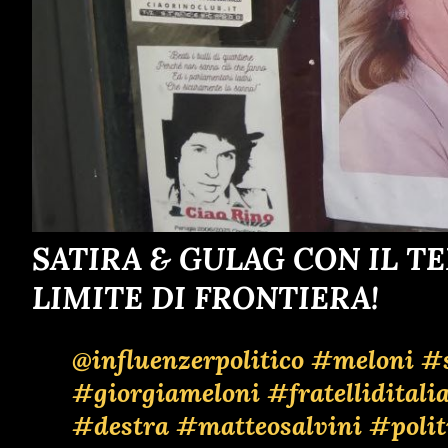
SATIRA & GULAG CON IL T
LIMITE DI FRONTIERA!
@influenzerpolitico
#meloni
#s
#giorgiameloni
#fratelliditali
#destra
#matteosalvini
#polit