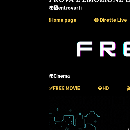
🌍🅱️entrovarti
❗️Home page
🔴 Dirette Live
🌍Cinema
✅️FREE MOVIE
💎HD
