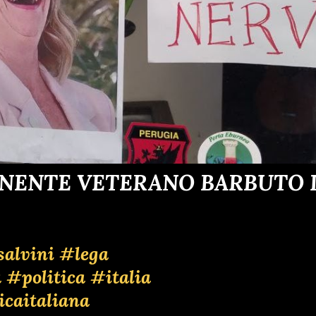
ENENTE VETERANO BARBUTO D
alvini
#lega
a
#politica
#italia
icaitaliana