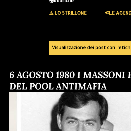
🌍Rubriche
⚠️ LO STRILLONE
📢LE AGEN
P
Visualizzazione dei post con l'etic
o
6 AGOSTO 1980 I MASSONI
s
DEL POOL ANTIMAFIA
t