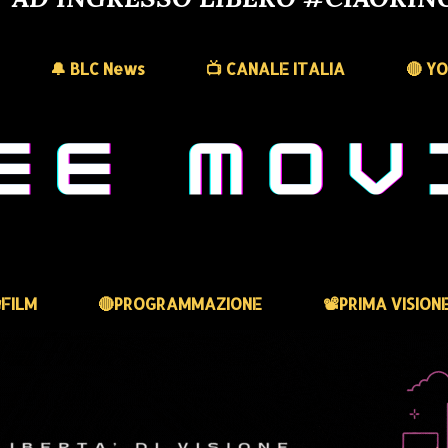
🔔 BLC News
📺 CANALE ITALIA
🔴 Y
FILM
🔴PROGRAMMAZIONE
📽️PRIMA VISION