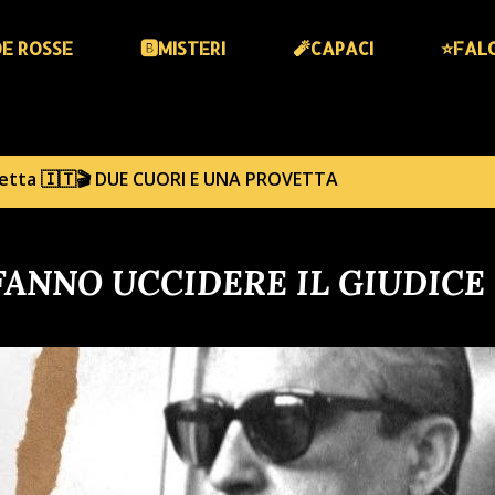
DE ROSSE
🅱️MISTERI
🧨CAPACI
⭐️FAL
hetta
🇮🇹🎬 DUE CUORI E UNA PROVETTA
 FANNO UCCIDERE IL GIUDICE